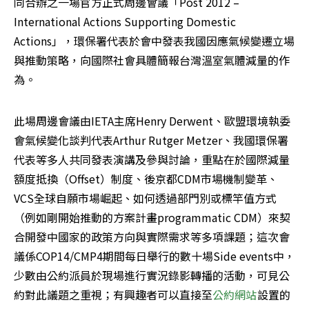
同合辦之一場官方正式周邊會議「Post 2012 – 
International Actions Supporting Domestic 
Actions」，環保署代表於會中發表我國因應氣候變遷立場
與推動策略，向國際社會具體簡報台灣溫室氣體減量的作
為。
此場周邊會議由IETA主席Henry Derwent、歐盟環境執委
會氣候變化談判代表Arthur Rutger Metzer、我國環保署
代表等多人共同發表演講及參與討論，重點在於國際減量
額度抵換（Offset）制度、後京都CDM市場機制變革、
VCS全球自願市場崛起、如何透過部門別或標竿值方式
（例如剛開始推動的方案計畫programmatic CDM）來契
合開發中國家的政策方向與實際需求等多項課題；這次會
議係COP14/CMP4期間每日舉行的數十場Side events中，
少數由公約派員於現場進行實況錄影轉播的活動，可見公
約對此議題之重視；有興趣者可以直接至
公約網站
設置的