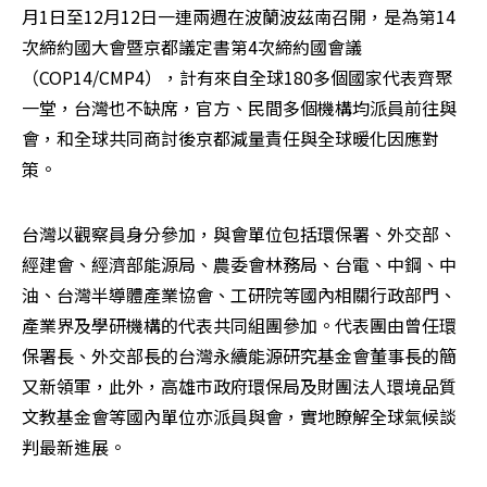
月1日至12月12日一連兩週在波蘭波茲南召開，是為第14
次締約國大會暨京都議定書第4次締約國會議
（COP14/CMP4），計有來自全球180多個國家代表齊聚
一堂，台灣也不缺席，官方、民間多個機構均派員前往與
會，和全球共同商討後京都減量責任與全球暖化因應對
策。
台灣以觀察員身分參加，與會單位包括環保署、外交部、
經建會、經濟部能源局、農委會林務局、台電、中鋼、中
油、台灣半導體產業協會、工研院等國內相關行政部門、
產業界及學研機構的代表共同組團參加。代表團由曾任環
保署長、外交部長的台灣永續能源研究基金會董事長的簡
又新領軍，此外，高雄市政府環保局及財團法人環境品質
文教基金會等國內單位亦派員與會，實地瞭解全球氣候談
判最新進展。