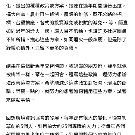
化，提出的種種政策或方案，接連在過年期間趕著出爐，
擴大內需、農村再生條例、農路的維修、蘇花公路的招
標、台塑擴廠、各式的投資減免或稅賦的減免….等，簡直
如同過年的煙火一樣，讓人目不暇給，也讓許多社運團體
不知所措。擔心這些方案，如同煙火一般炫麗，但是除了
舒緩心情外，只留下更多的負債。 
結果在這個新舊年交替時節，我認識的朋友們，幾乎就像
被綁架一樣，聚在一起開會，邊罵這些政策，邊努力想辦
法改善這些方案，希望能減少這些政策對社會、環境的衝
擊；樂觀一點的，就努力的想著如何藉用這些方案，試著
來做點事情。
回想環境資訊協會的發展，每年都有很大的變化。從當初
草創的5個人，到目前大約25個專職的人力；從每年各個
部門努力思考年度工作項目，到展開整個協會的年度目