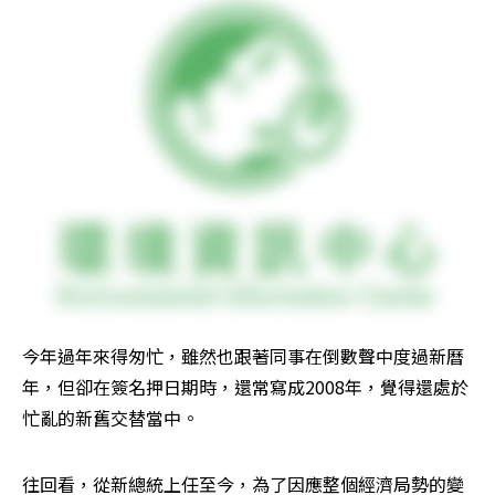
今年過年來得匆忙，雖然也跟著同事在倒數聲中度過新曆
年，但卻在簽名押日期時，還常寫成2008年，覺得還處於
忙亂的新舊交替當中。 
往回看，從新總統上任至今，為了因應整個經濟局勢的變