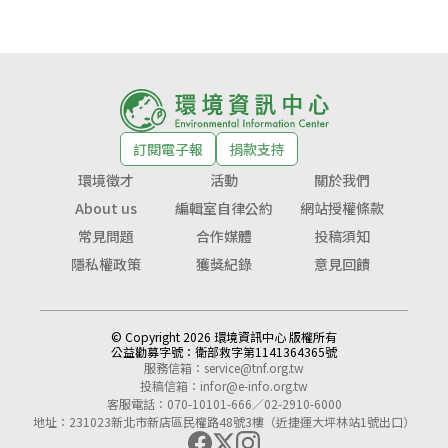
訂閱電子報
捐款支持
環境徵才
活動
關於我們
About us
編輯室自律公約
網站授權條款
常見問題
合作媒體
投稿須知
隱私權政策
獲獎紀錄
意見回饋
© Copyright 2026 環境資訊中心 版權所有
公益勸募字號：
衛部救字第1141364365號
服務信箱：
service@tnf.org.tw
投稿信箱：
infor@e-info.org.tw
客服電話：070-10101-666／02-2910-6000
地址：231023新北市新店區民權路48號3樓（近捷運大坪林站1號出口）