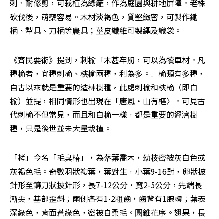
刺、耐修剪，可栽植為綠籬，作為庭園與耕地屏障。老株
砍伐後，萌蘗容易。木材淡褐色，質堅緻密，可製作鋤
柄、犁具、刀柄等農具；莖皮纖維可製繩及織袋。
《齊民要術》提到，刺榆「木甚牢肕，可以為犢車材。凡
種榆者，宜種刺榆、梜榆兩種，利為多。」榆類有多種，
自古以來就是重要的造林樹種，此處刺榆和梜榆（即白
榆）並提，相同情形也出現在「唐風‧山有樞〉。可見古
代刺榆不但常見，而且和白榆一樣，都是重要的經濟樹
種，只是後世並未大量栽植。
「栲」今名「毛臭椿」，為落葉喬木，幼枝密被灰白色或
灰褐色毛。奇數羽狀複葉，葉對生，小葉9-16對，卵狀披
針形至鐮刀狀披針形，長7-12公分，寬2-5公分，先端長
漸尖，基部歪斜；兩側各有1-2粗齒，齒背有1腺體；葉表
深綠色，背面蒼綠色，密被白柔毛。圓錐花序。翅果，長