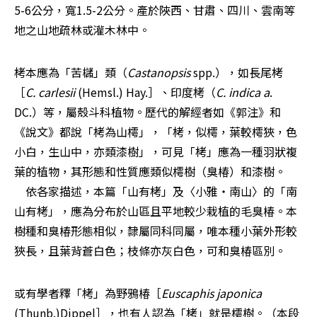
5-6公分，寬1.5-2公分。產於陜西、甘肅、四川、雲南等
地之山地疏林或灌木林中。
栲本應為「苦櫧」類（
Castanopsis
 spp.），如長尾栲
［
C. carlesii
 (Hemsl.) Hay.］、印度栲（
C. indica a
. 
DC.）等，屬殼斗科植物。歷代的解經者如《郭注》和
《說文》都說「栲為山樗」，「栲，似樗，葉較樗狹，色
小白，生山中，亦類漆樹」，可見「栲」應為一種羽狀複
葉的植物，其形態和性質應類似樗樹（臭椿）和漆樹。 

　依各家描述，本篇「山有栲」及〈小雅‧南山〉的「南
山有栲」，應為分布於山區且平地較少栽植的毛臭椿。本
樹種和臭椿形態相似，隸屬同科同屬，唯本種小葉外形較
狹長，且葉背蒼白色；枝條亦灰白色，可和臭椿區別。
或有學者釋「栲」為野鴉椿［
Euscaphis japonica
(Thunb.)Dippel］，也有人認為「栲」就是樗樹。（本段