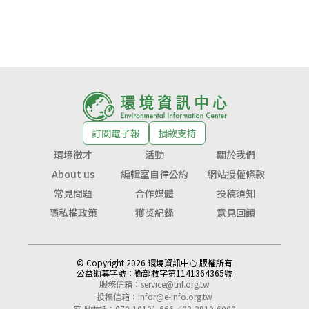
訂閱電子報
捐款支持
環境徵才
活動
關於我們
About us
編輯室自律公約
網站授權條款
常見問題
合作媒體
投稿須知
隱私權政策
獲獎紀錄
意見回饋
© Copyright 2026 環境資訊中心 版權所有
公益勸募字號：
衛部救字第1141364365號
服務信箱：
service@tnf.org.tw
投稿信箱：
infor@e-info.org.tw
客服電話：070-10101-666／02-2910-6000