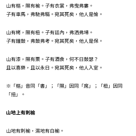
山有樞，隰有榆。子有衣裳，弗曳弗婁。 

子有車馬，弗馳弗驅。宛其死矣，他人是愉。
山有栲，隰有杻。子有廷內，弗洒弗埽。 

子有鐘鼓，弗鼓弗考。宛其死矣，他人是保。
山有漆，隰有栗。子有酒食，何不日鼓瑟？ 

且以喜樂，且以永日。宛其死矣，他人入室。
※「樞」音同「書」；「隰」因同「席」；「杻」因同
「扭」。 
山地上有刺榆
山地有刺榆，濕地有白榆。 
