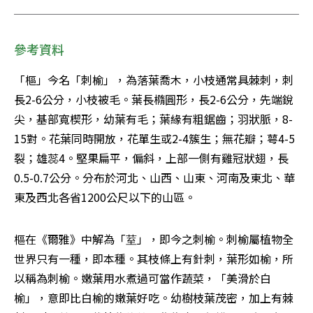
參考資料
「樞」今名「刺榆」，為落葉喬木，小枝通常具棘刺，刺
長2-6公分，小枝被毛。葉長橢圓形，長2-6公分，先端銳
尖，基部寬楔形，幼葉有毛；葉緣有粗鋸齒；羽狀脈，8-
15對。花葉同時開放，花單生或2-4簇生；無花瓣；萼4-5
裂；雄蕊4。堅果扁平，偏斜，上部一側有雞冠狀翅，長
0.5-0.7公分。分布於河北、山西、山東、河南及東北、華
東及西北各省1200公尺以下的山區。
樞在《爾雅》中解為「荎」，即今之刺榆。刺榆屬植物全
世界只有一種，即本種。其枝條上有針刺，葉形如榆，所
以稱為刺榆。嫩葉用水煮過可當作蔬菜，「美滑於白
榆」，意即比白榆的嫩葉好吃。幼樹枝葉茂密，加上有棘