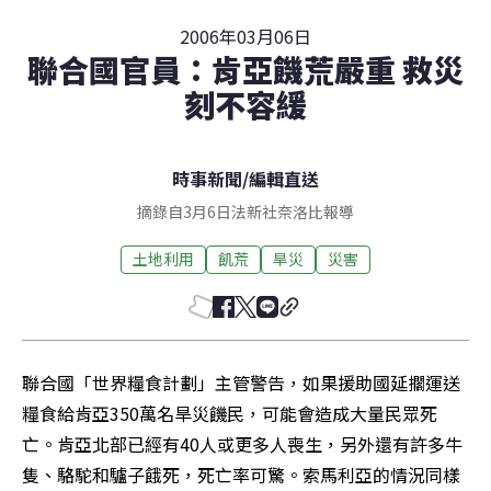
2006年03月06日
聯合國官員：肯亞饑荒嚴重 救災
刻不容緩
時事新聞
/
編輯直送
摘錄自3月6日法新社奈洛比報導
土地利用
飢荒
旱災
災害
聯合國「世界糧食計劃」主管警告，如果援助國延擱運送
糧食給肯亞350萬名旱災饑民，可能會造成大量民眾死
亡。肯亞北部已經有40人或更多人喪生，另外還有許多牛
隻、駱駝和驢子餓死，死亡率可驚。索馬利亞的情況同樣