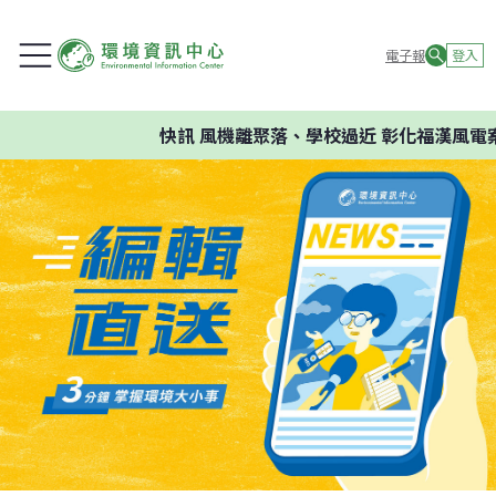
電子報
登入
快訊
風機離聚落、學校過近 彰化福漢風電案