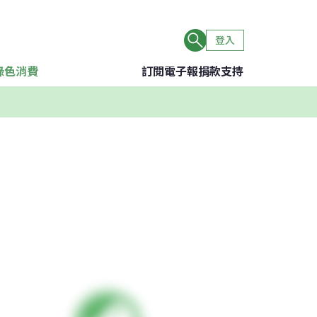
登入
綠色消費
訂閱電子報
捐款支持