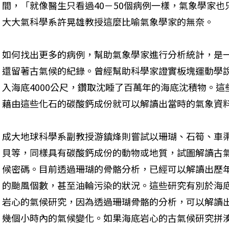
間，「就像醫生只看過40－50個病例一樣，氣象學家也
大大氣科學系許晃雄教授這麼比喻氣象學家的無奈。
如何找出更多的病例，幫助氣象學家進行分析統計，是
還留著古氣候的紀錄。曾經幫助科學家證實板塊運動學
入海底4000公尺，鑽取沈睡了百萬年的海底沈積物。
藉由這些化石的碳酸鈣成份就可以解讀出當時的氣象資
成大地球科學系副教授游鎮烽則嘗試以珊瑚、石筍、車
貝等，同樣具有碳酸鈣成份的動物或地質，試圖解讀古
候密碼。目前透過珊瑚的骨骼分析，已經可以解讀出歷
的颱風個數，甚至油輪污染的狀況。這些研究有別於海
岩心的氣候研究，因為透過珊瑚骨骼的分析，可以解讀
幾個小時內的氣候變化。如果海底岩心的古氣候研究拼