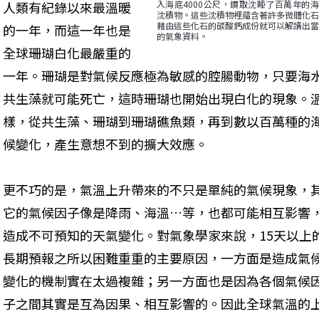
人類有紀錄以來最溫暖
入海底4000公尺，鑽取沈睡了百萬年的
沈積物。這些沈積物裡蘊含著許多微體化石
藉由這些化石的碳酸鈣成份就可以解讀出當
的一年，而這一年也是
的氣象資料。
全球珊瑚白化最嚴重的
一年。珊瑚是對氣候反應極為敏感的腔腸動物，只要海水
共生藻就可能死亡，這時珊瑚也開始出現白化的現象。
樣，從共生藻、珊瑚到珊瑚礁魚類，再到數以百萬種的
候變化，產生意想不到的擴大效應。
更不巧的是，氣溫上升帶來的不只是單純的氣候現象，
它的氣候因子像是降雨、海溫…等，也都可能相互影響
造成不可預知的天氣變化。對氣象學家來說，15天以上
長期預報之所以困難重重的主要原因，一方面是造成氣
變化的機制實在太過複雜；另一方面也是因為各個氣候
子之間其實是互為因果、相互影響的。因此全球氣溫的