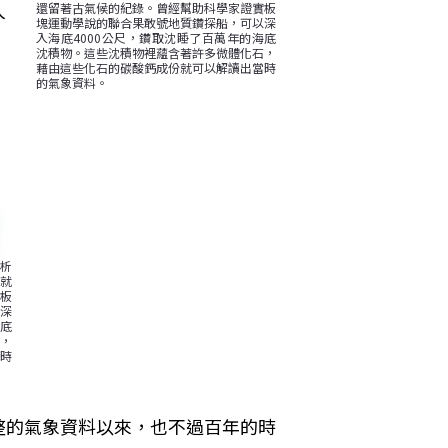
人
還留著古氣候的紀錄。曾經幫助科學家證實板
塊運動學說的聯合果敢號地質鑽探船，可以深
入海底4000公尺，鑽取沈睡了百萬年的海底
沈積物。這些沈積物裡蘊含著許多微體化石，
藉由這些化石的碳酸鈣成份就可以解讀出當時
的氣象資料。
析
就
板
深
海底
，
時
整的氣象資料以來，也不過百年的時