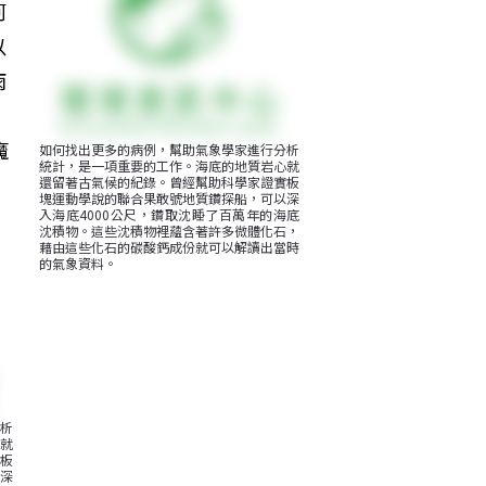
河
以
雨
。
魔
如何找出更多的病例，幫助氣象學家進行分析
統計，是一項重要的工作。海底的地質岩心就
還留著古氣候的紀錄。曾經幫助科學家證實板
塊運動學說的聯合果敢號地質鑽探船，可以深
入海底4000公尺，鑽取沈睡了百萬年的海底
沈積物。這些沈積物裡蘊含著許多微體化石，
藉由這些化石的碳酸鈣成份就可以解讀出當時
的氣象資料。
析
就
板
深