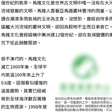
個世紀的乾旱。馬雅文化是世界古文明中唯一沒有在大
流域發展的文明，馬雅人靠著亞馬遜叢林豐沛的雨量，
適合潮濕多雨氣候的玉米為主食，沒想到，曾經自恃多
遠離大河流域的叢林文明，卻因為穀物不生而日漸衰亡
馬雅文化曾經縱橫中美洲達12個世紀，卻在氣候變遷的
咒下從此銷聲匿跡。 
很不湊巧的，馬雅文化
滅亡1000年後，全球平
均氣溫100年來上升了
0.6度。這個看似緩慢的
溫度趨勢，其實已經威
脅到全球海洋數百萬種
如何找出更多的病例，幫助氣象學家進行分
統計，是一項重要的工作。海底的地質岩心
的生物資源。1998年是
還留著古氣候的紀錄。曾經幫助科學家證實
塊運動學說的聯合果敢號地質鑽探船，可以