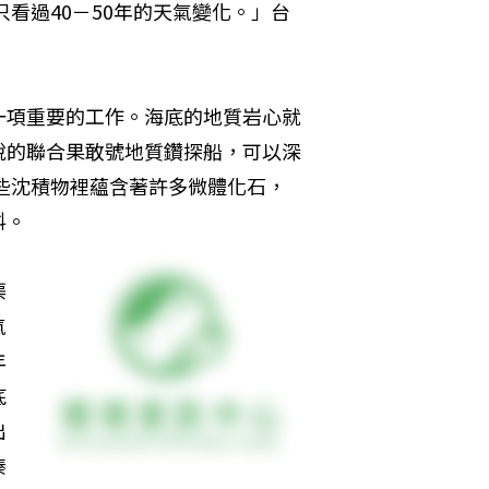
只看過40－50年的天氣變化。」台
一項重要的工作。海底的地質岩心就
說的聯合果敢號地質鑽探船，可以深
這些沈積物裡蘊含著許多微體化石，
料。
渠
氣
年
底
出
湊