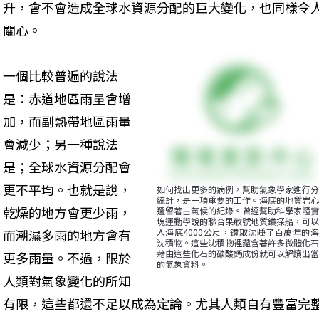
升，會不會造成全球水資源分配的巨大變化，也同樣令
關心。
一個比較普遍的說法
是：赤道地區雨量會增
加，而副熱帶地區雨量
會減少；另一種說法
是；全球水資源分配會
更不平均。也就是說，
如何找出更多的病例，幫助氣象學家進行分
統計，是一項重要的工作。海底的地質岩心
乾燥的地方會更少雨，
還留著古氣候的紀錄。曾經幫助科學家證實
塊運動學說的聯合果敢號地質鑽探船，可以
而潮濕多雨的地方會有
入海底4000公尺，鑽取沈睡了百萬年的
沈積物。這些沈積物裡蘊含著許多微體化石
藉由這些化石的碳酸鈣成份就可以解讀出當
更多雨量。不過，限於
的氣象資料。
人類對氣象變化的所知
有限，這些都還不足以成為定論。尤其人類自有豐富完