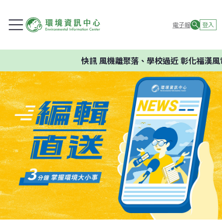
電子報
登入
快訊
風機離聚落、學校過近 彰化福漢風電