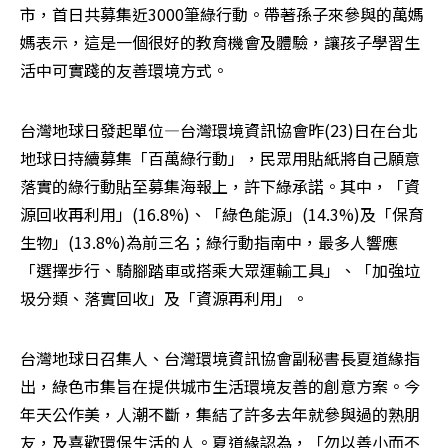
市，首日共募集近3000筆綠行動。帶著孫子來參與的萬媽
媽表示，這是一個很好的教育機會及體驗，讓孩子學習生
活中可實踐的友善環境方式。
台灣地球日發起單位—台灣環境資訊協會昨(23)日在台北
地球日持續募集「百萬綠行動」，民眾用貼紙將自己願意
落實的綠行動貼至募集海報上，許下綠承諾。其中，「資
源回收再利用」(16.8%)、「綠色能源」(14.3%)及「保育
生物」(13.8%)為前三名；綠行動指南中，最多人響應
「選擇步行、騎腳踏車或搭乘大眾運輸工具」、「加強垃
圾分類、落實回收」及「資源再利用」。
台灣地球日召集人、台灣環境資訊協會副秘書長夏道緣指
出，綠色市集旨在提供城市生活環境友善的創意方案。今
年天公作美，人潮不斷，集結了許多去年就參與過的熟朋
友，及喜歡環保生活的人。夏道緣認為，「勿以善小而不