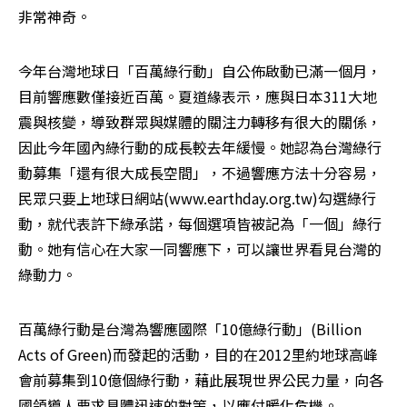
非常神奇。
今年台灣地球日「百萬綠行動」自公佈啟動已滿一個月，
目前響應數僅接近百萬。夏道緣表示，應與日本311大地
震與核變，導致群眾與媒體的關注力轉移有很大的關係，
因此今年國內綠行動的成長較去年緩慢。她認為台灣綠行
動募集「還有很大成長空間」，不過響應方法十分容易，
民眾只要上地球日網站(www.earthday.org.tw)勾選綠行
動，就代表許下綠承諾，每個選項皆被記為「一個」綠行
動。她有信心在大家一同響應下，可以讓世界看見台灣的
綠動力。
百萬綠行動是台灣為響應國際「10億綠行動」(Billion 
Acts of Green)而發起的活動，目的在2012里約地球高峰
會前募集到10億個綠行動，藉此展現世界公民力量，向各
國領導人要求具體迅速的對策，以應付暖化危機。