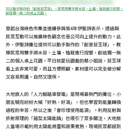
可以動手製作的「創意苔玉球」。民眾用雙手將水苔、土壤、植栽進行捏塑，
創造獨一無二的桌上花園。
發起台灣綠色市集並連續參與第4年伊聖詩表示，透過與
民眾互動可以推廣綠色觀念也是公司向上提升的動力。此
外，伊聖詩攤位提供可以動手製作的「創意苔玉球」，教
導民眾用雙手將水苔、土壤、植栽進行捏塑，創造獨一無
二的個人桌上花園。平日就愛玩園藝的蔡小姐說，苔玉球
看上去非常可愛，而且方便照顧、素材還可以完全被分解
又容易照護，自然又環保。
大地旅人的「人力腳踏車發電」是現場最熱門的攤位，小
朋友騎完紛紛大喊「好熱、好渴」，但也學習到能量轉換
過程的辛苦，所以之後「會珍惜使用能源」。利用反射與
折射原理的「箱型太陽能鍋」也吸引了眾多關注，大地旅
人當場示範利用太陽能將蛋和蔬果煮熟，現場民眾都感到