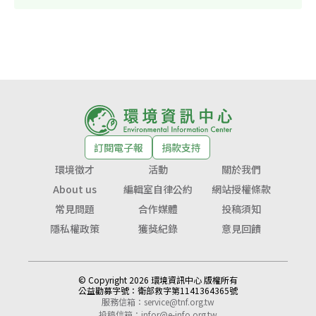
訂閱電子報
捐款支持
環境徵才
活動
關於我們
About us
編輯室自律公約
網站授權條款
常見問題
合作媒體
投稿須知
隱私權政策
獲獎紀錄
意見回饋
© Copyright 2026 環境資訊中心 版權所有
公益勸募字號：
衛部救字第1141364365號
服務信箱：
service@tnf.org.tw
投稿信箱：
infor@e-info.org.tw