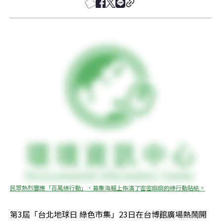
民眾熱烈響應「百萬綠行動」，募集海報上佈滿了密密麻麻的綠行動貼紙。
第3屆「台北地球日 綠色市集」23日在台博館廣場熱鬧開