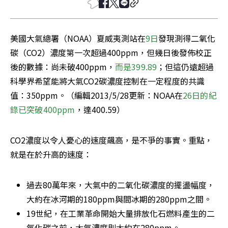
美國大氣總署（NOAA）夏威夷測站在
9日
發現測得二氧化
碳（CO2）濃度第一次超過400ppm，但幾日後發佈校正
後的數據：尚未破400ppm，
而是399.89
；但這仍遠超過
科學界希望能將大氣CO2碳濃度控制在一定程度的共識
值：350ppm。（編輯2013/5/28更新：NOAA在
26日的紀
錄已突破400ppm
，達400.59）
CO2濃度以令人憂心的速度飆高，是不爭的事實。重點，
就是在於升高的速度：
過去80萬年來，大氣中的二氧化碳濃度的擺盪幅度，
大約在冰河期的180ppm與間冰期的280ppm之間。
19世紀，在工業革命開始大量排放化石燃料產生的二
氧化碳之前，大氣濃度則大約在280ppm。