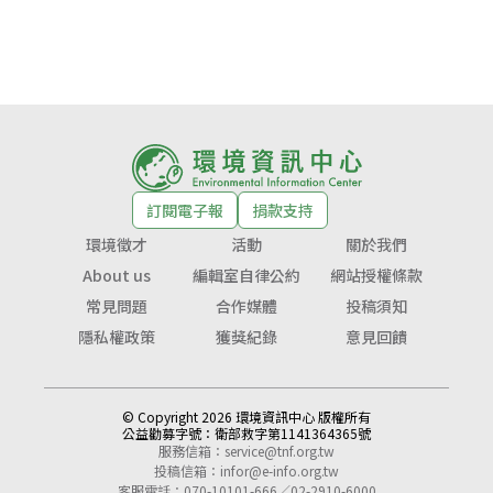
訂閱電子報
捐款支持
環境徵才
活動
關於我們
About us
編輯室自律公約
網站授權條款
常見問題
合作媒體
投稿須知
隱私權政策
獲獎紀錄
意見回饋
© Copyright 2026 環境資訊中心 版權所有
公益勸募字號：
衛部救字第1141364365號
服務信箱：
service@tnf.org.tw
投稿信箱：
infor@e-info.org.tw
客服電話：070-10101-666／02-2910-6000