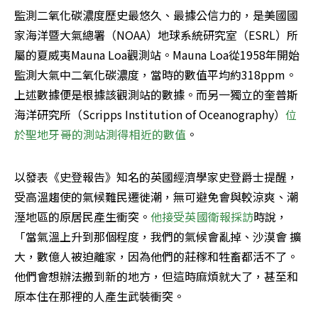
監測二氧化碳濃度歷史最悠久、最據公信力的，是美國國
家海洋暨大氣總署（NOAA）地球系統研究室（ESRL）所
屬的夏威夷Mauna Loa觀測站。Mauna Loa從1958年開始
監測大氣中二氧化碳濃度，當時的數值平均約318ppm。
上述數據便是根據該觀測站的數據。而另一獨立的奎普斯
海洋研究所（Scripps Institution of Oceanography）
位
於聖地牙哥的測站測得相近的數值
。
以發表《史登報告》知名的英國經濟學家史登爵士提醒，
受高溫趨使的氣候難民遷徙潮，無可避免會與較涼爽、潮
溼地區的原居民產生衝突。
他接受英國衛報採訪
時說，
「當氣溫上升到那個程度，我們的氣候會亂掉、沙漠會 擴
大，數億人被迫離家，因為他們的莊稼和牲畜都活不了。
他們會想辦法搬到新的地方，但這時麻煩就大了，甚至和
原本住在那裡的人產生武裝衝突。