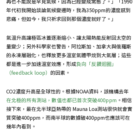
再也不能說是罕見氣候，因為已經變成常態了。」「1990
年代初我開始談論氣候變遷時，我為350ppm的濃度感到
悲痛，但如今，我只祈求回到那個濃度就好了。」
氣溫升高讓極區冰蓋逐漸縮小、讓太陽熱能反射回太空的
量變少；另外科學家也警告，阿拉斯加、加拿大與俄羅斯
的永凍層融化，也釋放更多溫室氣體甲烷到大氣層；這些
都是進一步加速溫室效應，形成
負向「反饋迴圈」
（feedback loop）
的因素。
CO2濃度升高是全球性的。根據NOAA資料，該機構去年
在北極的所有測站，數值也都已首次突破400ppm
。相信
接下來，最在北半球亞熱帶的 Mauna Loa測站很快就會實
質突破400ppm，而南半球的數據破400ppm也應該可在
幾年內看到。