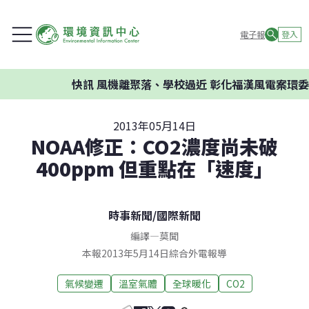
電子報
登入
快訊
風機離聚落、學校過近 彰化福漢風電案環委建議
2013年05月14日
NOAA修正：CO2濃度尚未破
400ppm 但重點在「速度」
時事新聞
/
國際新聞
編譯
—
莫聞
本報2013年5月14日綜合外電報導
氣候變遷
溫室氣體
全球暖化
CO2