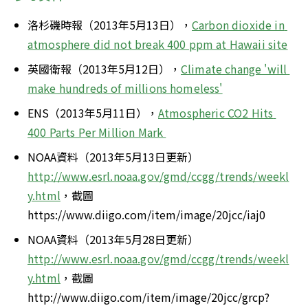
洛杉磯時報（2013年5月13日），
Carbon dioxide in 
atmosphere did not break 400 ppm at Hawaii site
英國衛報（2013年5月12日），
Climate change 'will 
make hundreds of millions homeless'
ENS（2013年5月11日），
Atmospheric CO2 Hits 
400 Parts Per Million Mark 
NOAA資料（2013年5月13日更新） 
http://www.esrl.noaa.gov/gmd/ccgg/trends/weekl
y.html
，截圖 
https://www.diigo.com/item/image/20jcc/iaj0
NOAA資料（2013年5月28日更新） 
http://www.esrl.noaa.gov/gmd/ccgg/trends/weekl
y.html
，截圖 
http://www.diigo.com/item/image/20jcc/grcp?