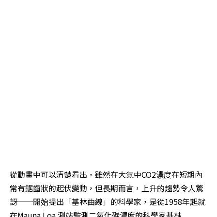
從動畫中可以清楚看出，雖然在大氣中CO2濃度在短期內
常有鋸齒狀的起伏變動，但長期而言，上升的趨勢令人驚
訝──開始提出「基林曲線」的科學家，是從1958年起就
在Mauna Loa 測站監測二氧化碳濃度的科學家基林