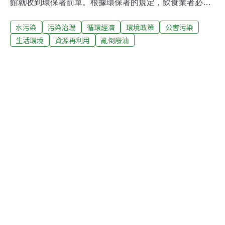
館就收到環保署罰單。根據環保署的規定，飲食業者必須
找合法註冊的公司來收廢油，如果自行亂倒廢油，將會受
水污染
污染治理
循環經濟
環境政策
公害污染
到高達1萬元的重罰。超過半數的紐約的中餐館都沒有妥
善處理廢油回收問題，一方面缺乏環保概念，另一方面餐
生活環境
資源再利用
亂倒廢油
館業者以為回收廢油要收費。其實回收食用油是免費的，
有些回收公司還會給餐館錢，因為這些廢油可提煉成為肥
皂、柴油及一些化工用品。