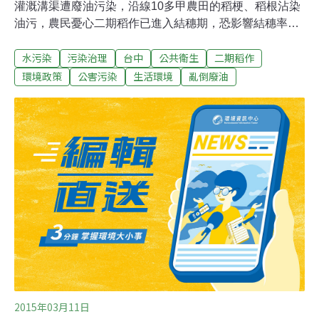
灌溉溝渠遭廢油污染，沿線10多甲農田的稻梗、稻根沾染
油污，農民憂心二期稻作已進入結穗期，恐影響結穗率，
造成「空包稻」大增。台中市環保局人員獲報沿水道上游
水污染
污染治理
台中
公共衛生
二期稻作
尋找污染源，在2公里外的雅豐街揪出禍首。農民吳錦儒
心痛表示，他栽種3分多地的無毒稻米，價格比一般稻
環境政策
公害污染
生活環境
亂倒廢油
好，但產量少約1/3，原本再過50天就能收割，現在油污隨
灌溉水流進農田，雖然沒有臭味，不過稻梗、稻葉黑黑髒
髒，勢必影響結穗率，也可能造成空包稻。「連續兩天飄
浮油，不知道是哪間工廠這麼惡劣！」還有菜農說，看到
水面浮一層深棕色亮亮的不明油漬，都不敢幫菜苗澆水。
蕭隆澤譴責黑心業者亂排廢油，呼籲找合法廠商回收處
理，切勿亂倒，污染水源，造成農損。環保局稽查大隊稽
查員李啟合表示，該油污疑是機械廠用的切削油，初步採
驗沒有毒性反映，但會阻隔空氣，影響作物吸收養分，經
2天徒步追查，發現雅豐街一家金屬加工廠的老舊油
2015年03月11日