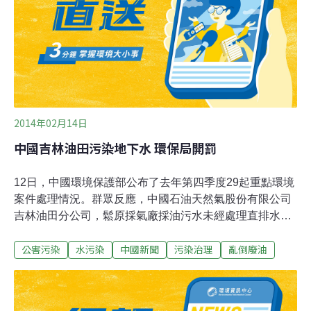
2014年02月14日
中國吉林油田污染地下水 環保局開罰
12日，中國環境保護部公布了去年第四季度29起重點環境
案件處理情況。群眾反應，中國石油天然氣股份有限公司
吉林油田分公司，鬆原採氣廠採油污水未經處理直排水
坑，廢水廢油隨處傾倒在路邊，污染土地和地下水。吉林
公害污染
水污染
中國新聞
污染治理
亂倒廢油
省鬆原市前郭縣環保局下達《行政處罰決定書》，對該企
業處以50萬元罰款，並責令其限期改正違法行為；責令該
企業對環境污染進行生態修復；同時將案件移送前郭縣公
安局追究刑事責任。目前，坑內油土已分兩次轉移至危廢