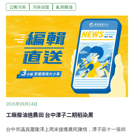
公害污染
污染治理
亂倒廢油
查獲行為人，依違反廢棄物清理法送辦。環保局除採集油
污化驗，連日來也進行清污、防堵；警方則調閱附近監視
器，發現6日上午一輛5噸的槽車，於該處違法排放10多分
鐘，警方以車追人，查獲來自台中市的連姓行為人。連某
僅坦承偷倒「水肥」，警方依違反廢棄物清理法送辦。
2016年09月14日
工廠廢油進農田 台中潭子二期稻染黑
台中市議員蕭隆澤上周末接獲農民陳情，潭子區十一張圳