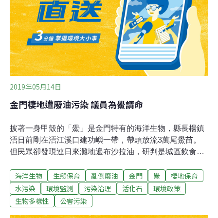
2019年05月14日
金門棲地遭廢油污染 議員為鱟請命
披著一身甲殼的「鱟」是金門特有的海洋生物，縣長楊鎮
浯日前剛在浯江溪口建功嶼一帶，帶頭放流3萬尾鱟苗。
但民眾卻發現連日來灘地遍布沙拉油，研判是城區飲食業
者將廢油倒入水溝，再隨溪水入海造成污染，希望環保局
海洋生物
生態保育
亂倒廢油
金門
鱟
棲地保育
加強宣導，以免斷絕鱟隻的繁衍生機。當地民眾發現浯江
溪口夏墅段灘地，連日來飄起惡臭的沙拉油味道，浮油隨
水污染
環境監測
污染治理
活化石
環境政策
海水到處流竄，退潮後濃稠油漬殘留灘地，讓做為鱟群繁
生物多樣性
公害污染
衍主要棲地的浯江溪口，面臨環境條件惡化的問題，憂心