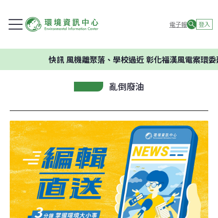
電子報
登入
快訊
風機離聚落、學校過近 彰化福漢風電案環委建議不
亂倒廢油