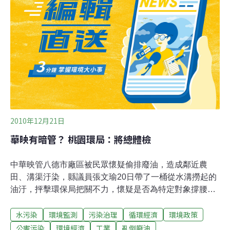
處理站，含油污水轉至臨時貯存點909立方米、抽至聯合
站處理回注400立方米。地下水修復方案已由吉林省地質
環境監測總站提出，土壤生態修整方案正由吉林省環境科
學研究院編制，處置工作正在進行中。
2010年12月21日
華映有暗管？ 桃園環局：將總體檢
中華映管八德市廠區被民眾懷疑偷排廢油，造成鄰近農
田、溝渠汙染，縣議員張文瑜20日帶了一桶從水溝撈起的
油汙，抨擊環保局把關不力，懷疑是否為特定對象撐腰。
環保局表示，本月16日接到陳情，當天就到華映調查，雖
水污染
環境監測
污染治理
循環經濟
環境政策
然沒有查獲偷排情事，但業者因為沒有回抽設備，廠區發
生鍋爐用的重油外洩，直接流入廠外的溝渠造成汙染，在
公害污染
環境經濟
工業
亂倒廢油