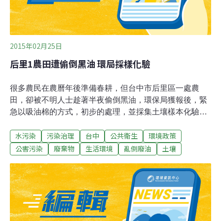
2015年02月25日
后里1農田遭偷倒黑油 環局採樣化驗
很多農民在農曆年後準備春耕，但台中市后里區一處農
田，卻被不明人士趁著半夜偷倒黑油，環保局獲報後，緊
急以吸油棉的方式，初步的處理，並採集土壤樣本化驗，
要確認遭汙染的程度，而警方也已經著手調閱路口監視
水污染
污染治理
台中
公共衛生
環境政策
器，追查到底是誰偷倒廢油。位於台中后里區的這塊農
地，可以明顯看到一整片黑色的油汙，而且已經滲入土
公害污染
廢棄物
生活環境
亂倒廢油
土壤
裡，連種植的馬鈴薯都遭到汙染，農田的主人劉姓老翁17
日巡田的時候看到這嚇人的景象，趕緊通知環保單位幫忙
處理。台中市環保局表示， 受到汙染的農田面積大約半個
籃球場大，味道相當刺鼻，初步判斷應該是工廠廢油，第
一時間已經緊急用吸油棉清除部分的油汙。