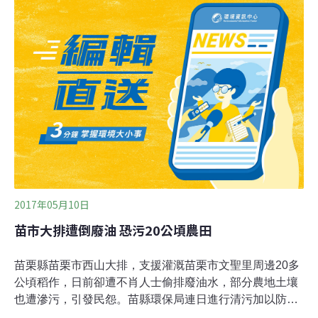
主管機關再不聞不問，以後恐怕難見鱟隻活動蹤跡。現任
金門縣野生動物救援暨保育協會理事長的縣議員董森堡指
出，浮油遍布灘地可能形成油膜，影響海水滲入泥灘隙
地，造成灘地缺氧，不利鱟卵呼吸和孵化。
2017年05月10日
苗市大排遭倒廢油 恐污20公頃農田
苗栗縣苗栗市西山大排，支援灌溉苗栗市文聖里周邊20多
公頃稻作，日前卻遭不肖人士偷排廢油水，部分農地土壤
也遭滲污，引發民怨。苗縣環保局連日進行清污加以防
堵，並抽取油污化驗，了解成分；警方也以車追人，循線