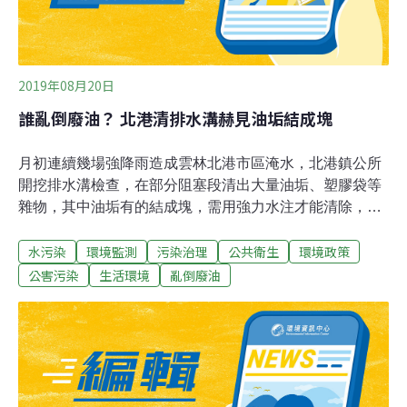
2019年08月20日
誰亂倒廢油？ 北港清排水溝赫見油垢結成塊
月初連續幾場強降雨造成雲林北港市區淹水，北港鎮公所
開挖排水溝檢查，在部分阻塞段清出大量油垢、塑膠袋等
雜物，其中油垢有的結成塊，需用強力水注才能清除，呼
籲民眾廢油收集後可交給清潔隊回收，不要亂倒入水溝。
水污染
環境監測
污染治理
公共衛生
環境政策
北港鎮市區包括文昌、吉祥、民有、民治等路段，長期只
要遇強降雨，就會因排水溝渲洩不及積水，住戶怨聲載
公害污染
生活環境
亂倒廢油
道。北港鎮公所祕書張誌誠表示，雨季前才做好清溝還是
發生積水，公所與地方鎮代、里長研議後開挖排水溝找出
問題點，發現有的路段是被崩塌土石阻塞，還有是排水口
被油垢、塑膠袋、免洗筷等雜物堵塞。