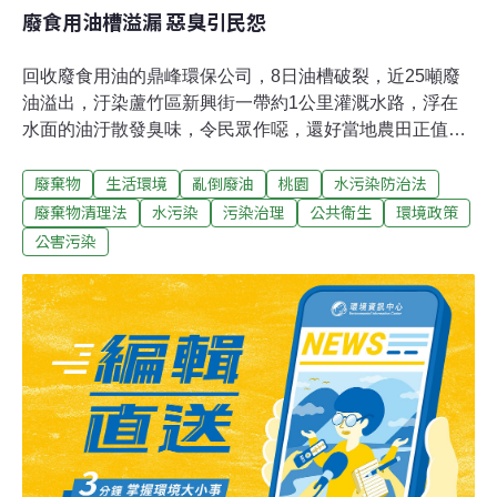
廢食用油槽溢漏 惡臭引民怨
回收廢食用油的鼎峰環保公司，8日油槽破裂，近25噸廢
油溢出，汙染蘆竹區新興街一帶約1公里灌溉水路，浮在
水面的油汙散發臭味，令民眾作噁，還好當地農田正值休
耕，未造成進一步損失，廠商則被桃市環保局依《水汙
廢棄物
生活環境
亂倒廢油
桃園
水污染防治法
法》告發處分。廠商被環保局要求限期3日改善，逾期未
完成清理將按次處罰。而9日當地油汙大多完成清理，但
廢棄物清理法
水污染
污染治理
公共衛生
環境政策
該廠未有貯存廢食用油許可，另被依違反《廢棄物清理
公害污染
法》規定告發。議員郭麗華指出，新興街125巷底約1公里
水路，當天出現一層厚厚油汙，不時飄出濃濃惡臭，令居
民恐慌，好在當地農田多已休耕，未造成進一步損失。她
說，好在油汙未沿水路流近水利會大排，否則後果不堪設
想。鼎峰環保領有廢棄物清除許可證，其業者表示，當天
油槽不明原因破損，還來不及更換桶裝，食用油即大量溢
出，汙染水路。