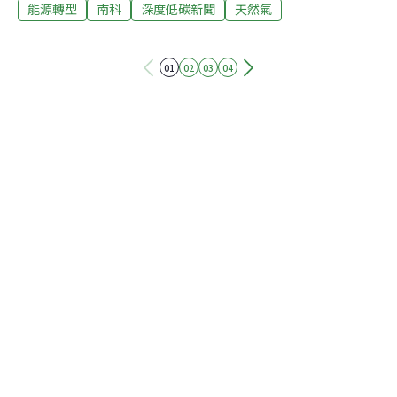
能源轉型
南科
深度低碳新聞
天然氣
廠。業者也喊冤，南科和新建工業園區所需電力，就算有
三、四個九崴電廠都不夠。不過居民表示，台南長期受興
達電廠空污，森霸電廠也在擴建，若加上九崴電廠，等於
01
02
03
04
台南市中心半徑20公里內被三座發電廠籠罩，直呼受不
了。環評初審卡關 台南市議會表態不同意開發 森崴能源規
劃於台南投資「九崴電力南科天然氣發電廠」，配合經濟
部擴大民營燃氣電廠政策，同時也滿足南科三期擴建、台
南工業用電需求。九崴電廠選址在台南市安定區六塊寮，
面積約為25.9公頃，現況為台糖農地。預計分兩期開發，
每期設置0.6GW的燃氣複循環發電機組，總裝置容量為
1.2GW。此計畫公布後爭議至今，因「九崴」無規劃儲
槽，發電所需的天然氣需透過地下管線供