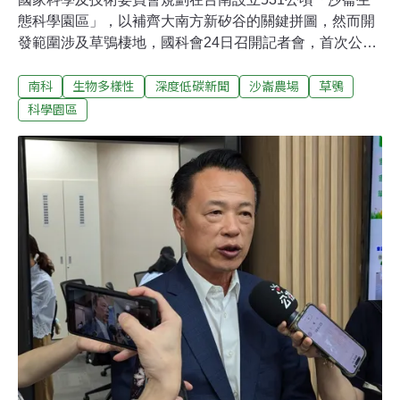
態科學園區」，以補齊大南方新矽谷的關鍵拼圖，然而開
發範圍涉及草鴞棲地，國科會24日召開記者會，首次公布
綠地規劃。民間保育團體也發聲明回應。國科會表示，沙
南科
生物多樣性
深度低碳新聞
沙崙農場
草鴞
崙生態科學園區將保留175公頃「草、綠、水」空間，占
園區面積1/3以上，並作異地補償，認養二仁溪高灘地18公
科學園區
頃棲地，國科會主委吳誠文承諾「絕對是生態先行」。不
過，在地資深鳥友認為，依照過往開發經驗，「草、綠、
水」空間多半是公園、綠地和滯洪池，並非草鴞所適應的
環境，還有棲地破碎的風險。國科會主委吳誠文：發展科
學園區絕對是生態先行沙崙生態科學園區（南科沙崙園
區）往北銜接嘉義、台南園區，往南連接高雄、橋頭、楠
梓、屏東等園區，是政府發展高科技產業「大南方新矽
谷」的關鍵拼圖。國科會昨（24）日舉辦科學園區2025年
上半年營運記者會，國科會說明，科學園區審議會今年7
月通過審查沙崙生態科學園區，目前報請