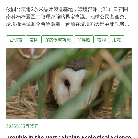
攸關台積電2奈米晶片製造基地，環境部昨（21）日召開
南科楠梓園區二階環評範疇界定會議。地球公民基金會、
環境權保障基金會等環團，會前在環境部大門召開記者
會，指楠梓園區五座2奈米廠的耗電等同於高雄民生用
台積電
南科
深度低碳新聞
半導體
電網
用電
電，且仰賴興達火力電廠，「台積電用光高雄的電」、
「污染留給高雄、屏東人」，呼籲台積電主動投資開發再
生能源，「綠電自己扛」。範疇界定會議在召開了1.5小時
後結束，南科管理局表示，將進一步與台電確認園區開發
對全國及南部電網的影響，也會評估是否對高雄市的學
校、機關投入屋頂光電補助。南科楠梓耗電大 與沙崙都仰
賴興達火力 環團：污染留高屏政府推動「大南方新矽谷方
案」，在南部建立高科技產業鏈。台積電選定已熄燈的中
油五輕舊廠範圍作為2奈米晶片製造基地，近年已陸續通
過地方環保局環評，包含高市府主導規劃的台積電P1、P2
廠已開始量產，以及台積電後續提出的P3、P4、P5擴廠
範圍，目前廠房興建中。國科會則針對既有開
2026年03月25日
Trouble in the Nest? Shalun Ecological Science