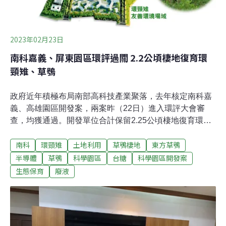
眾多，建築繁密，擔心電廠設置會對地方發展造成的衝
擊。過去台南市山上區設有一所天然氣電廠，當地學校老
師出面說明，電廠對空氣品質造成的影響。環評要求5月
31日前補件再審 需針對空污等居民疑慮進行溝通電廠開發
2023年02月23日
南科嘉義、屏東園區環評過關 2.2公頃棲地復育環
頸雉、草鴞
政府近年積極布局南部高科技產業聚落，去年核定南科嘉
義、高雄園區開發案，兩案昨（22日）進入環評大會審
查，均獲通過。開發單位合計保留2.25公頃棲地復育環頸
雉、草鴞。南科管理局表示，南科所屬高雄、嘉義、屏東
南科
環頸雉
土地利用
草鴞棲地
東方草鴞
園區不只是打造科技廊帶，更將形成「南台灣生態廊
帶」。不過有屏東在地里長北上反對，指出屏東園區鄰近
半導體
草鴞
科學園區
台糖
科學園區開發案
多個工業區，前一日才排放廢液、溝渠變色，不應設置新
生態保育
廢液
園區。保留環頸雉、草鴞棲地 南科管理局喊「南台灣生態
廊帶」因應高科技產業發展需求，加上南科轄下台南及高
雄園區土地出租率已達98%，行政院2022年1月3日核定南
科嘉義、屏東兩園區開發，並在11月進入環評初審。嘉義