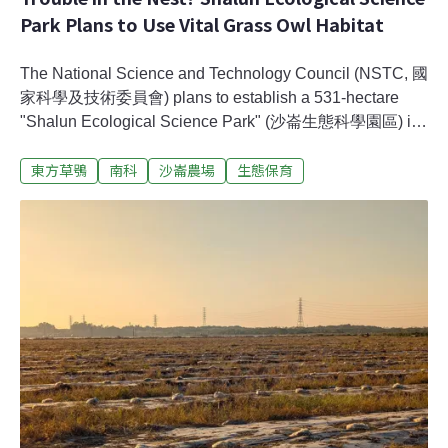
Park Plans to Use Vital Grass Owl Habitat
The National Science and Technology Council (NSTC, 國
家科學及技術委員會) plans to establish a 531-hectare
"Shalun Ecological Science Park" (沙崙生態科學園區) in
Tainan. This park will complete a key part of Greater
東方草鴞
南科
沙崙農場
生態保育
Southern Taiwan’s new Silicon Valley. However, the
development area involves a portion of the Eastern Grass
Owl’s (scientific name: Tyto longimembris) habitat. For the
first time, NSTC announced its plan