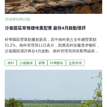
2026年03月13日
沙崙園區草鴞棲地重配置 最快4月啟動環評
科學園區營業額屢創新高，其中南科更占去年總營業額
51.2%。南科管理局11日表示，因應高科技廠需求暢旺，
沙崙園區環評將在4月啟動。南科管理局局長鄭秀絨表
示，為了在環評前先討論重大議題，南科已導入創新的社
南科
沙崙農場
草鴞
科學園區
生態保育
會溝通機制，與在地團體及專家溝通，也重新設計了廠區
及棲地保育配置。「經濟大動脈」科學園區產值南科逾半
4月將啟動沙崙園區環評國科會11日召開2025年科學園區
營運記者會，主委吳誠文表示，去（2025）年全國GDP約
28.7兆元，其中光是科學園區的營業額就高達5.8兆元，占
比超過20%，顯示科學園區正扮演「國家經濟的大動
脈」；而積體電路產業占比更達83%，為園區六大產業中
最高。各園區中，南科產值大幅成長逾3成，占三大園區