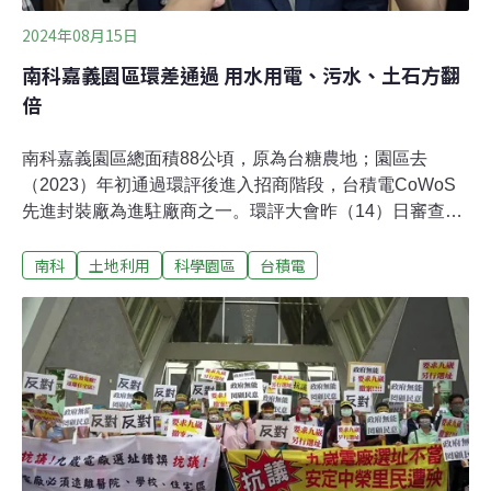
2024年08月15日
南科嘉義園區環差通過 用水用電、污水、土石方翻
倍
南科嘉義園區總面積88公頃，原為台糖農地；園區去
（2023）年初通過環評後進入招商階段，台積電CoWoS
先進封裝廠為進駐廠商之一。環評大會昨（14）日審查
「南部科學園區嘉義園區開發計畫環境影響差異分析報
南科
土地利用
科學園區
台積電
告」，為了引入異質封裝、人工智慧等新興科技業，園區
提出變更，但用水用電、污水、土石方量也翻倍成長。大
會最終決議修正後通過。嘉義園區引進AI等產業 耗水耗
電、污水翻倍為配合中央產業政策，國科會南科管理局調
整導入的廠商類型，於今（2024）年提出「南部科學園區
嘉義園區開發計畫環境影響差異分析」，增加引進B5G、
6G、人工智慧、資安科技、異質封裝、淨零及量子等新興
科技業，該案昨（14）日進入環評大會審查。