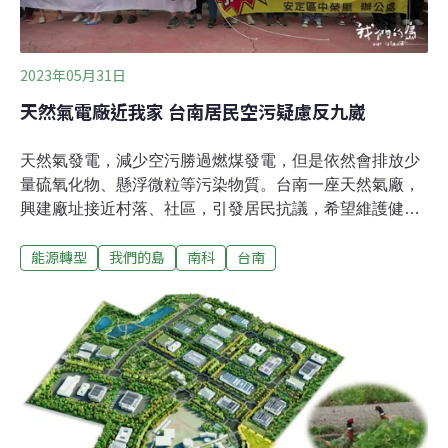
2023年05月31日
天然氣電廠近我家 台南居民空污疑慮反九崴
天然氣發電，減少空污勝過燃煤發電，但是依然會排放少
量硫氧化物、懸浮微粒等污染物質。台南一座天然氣廠，
興建廠址接近村落、社區，引發居民抗議，希望維護健康
的居住環境。台南市安定區計畫興建九崴南科天然氣電
能源轉型
我們的島
南科
台南
廠，由民間企業使用台糖農場土地，興建兩期共120萬瓩
機組容量的電廠。開發公司表示，選址有供電需求考慮，
能就近提供南部工業用電。選址所在的台糖農地，除了是
農牧特定專用區，種植甘蔗等作物，周遭環境也是許多保
育類野生動物的棲息地。距離廠區不到2公里，還有一群
新社區，大都是十多年前興建。張純慧當初就是看好環
境，才決定在這購屋成家，但是電廠一來，空污問題讓他
擔心子女健康。電廠北邊就是台南市安南區舊聚落，人口