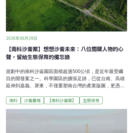
2026年06月29日
【南科沙崙案】想想沙崙未來：八位關鍵人物的心
聲，留給生態保育的備忘錄
規劃中的南科沙崙園區面積超過500公頃，是近年最受矚
目的開發案之一。科學園區的擴張足跡，已從台南、高雄
延伸到嘉義、屏東，不僅重塑南台灣的產業版圖，更憑藉
高速運算與人工智慧等新興科技，在全球科技版圖中佔據
南科
沙崙農場
【南科沙崙案】
生態保育
關鍵地位。高科技與生態能否共存，取決於人們對同一塊
土地的未來想像。在南部科學園區今年屆滿30週年之際，
《環境資訊中心》邀請關心沙崙開發的學者、保育團體及
官員，共同回答「30年後的沙崙會是什麼模樣？」有人期
待，未來偶爾還能看見一至三隻草鴞飛過；有的人願景比