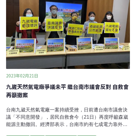
園區位於嘉義太保市，面積88公頃，將引進半導體、光
電、通訊、精密機械及生物技術等產業，屏東市屏東園區
則為73.83公頃，將引進智慧農醫、綠色材料、太空科技及
其他新興科技。兩園區都位於農業區，現況為草生地環
境，適合環頸雉及草鴞棲息。南科管理
2023年02月21日
九崴天然氣電廠爭議未平 繼台南市議會反對 自救會
再籲撤案
台南九崴天然氣電廠一案持續受挫，日前遭台南市議會決
議「不同意開發」，居民自救會今（21日）再度呼籲森崴
能源主動撤回。經濟部表示，台南市約有七成電力靠外縣
市供應，南科擴建更拉高用電需求，才會希望就近設置電