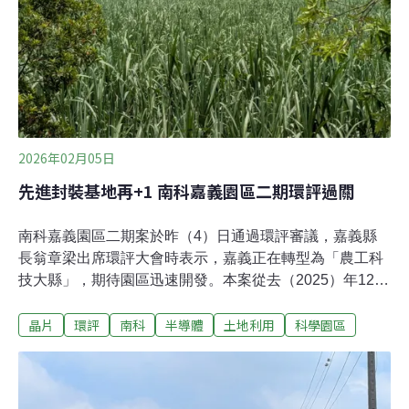
去年總營業額51.2%（2.97兆元），其次為竹科
29.3%（1.7兆）、中科19.5%（1.13兆）。南科管理局表
示，因應高科技廠需求暢旺，管理局也開始推展南科沙崙
園區（南科
2026年02月05日
先進封裝基地再+1 南科嘉義園區二期環評過關
南科嘉義園區二期案於昨（4）日通過環評審議，嘉義縣
長翁章梁出席環評大會時表示，嘉義正在轉型為「農工科
技大縣」，期待園區迅速開發。本案從去（2025）年12月
進入初審，不到2個月時間就獲得大會通過。南科嘉義二
晶片
環評
南科
半導體
土地利用
科學園區
期將引進先進封裝等高科技產業。南科管理局表示，今
（2026）年上半年就會有業者進駐建廠，預計明（2027）
年起陸續裝機、測試。南科嘉義園區二期 今年廠商開始進
駐南科嘉義園區二期位於嘉義縣太保市，面積89.58公頃，