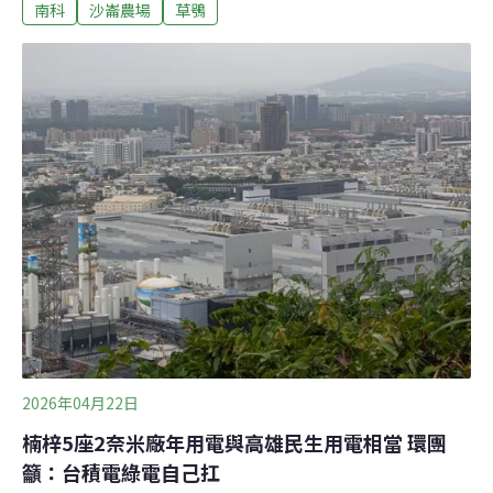
南科
沙崙農場
草鴞
《環境資訊中心》整理本案用水、用電、生態等資訊、採
訪在地團體，為讀者更新沙崙開發案的最新進度。500公
頃南科沙崙園區 大幅增加南部水電壓力為滿足半導體先進
製程需求，國科會選址台南高鐵站東側的台糖沙崙農場，
預計開發南科沙崙園區（俗稱南科四期），台積電為本案
主要潛在廠商。沙崙園區總開發面積506.97公頃，法定須
進入較嚴謹的二階環評審查，區內約有近一半（47%）現
為農耕地，種植西瓜、鳳梨、木瓜、牧草等，另有大片台
糖造林地。南科局在環說書中指出，園區用水量為32.4萬
CMD，終期用電為2.6GW，園區除了由台水第六區管理處
供水，也會協調南市府、水利署、國土署規劃再生水、海
淡水開發，增加的用電部分，未
2026年04月22日
楠梓5座2奈米廠年用電與高雄民生用電相當 環團
籲：台積電綠電自己扛