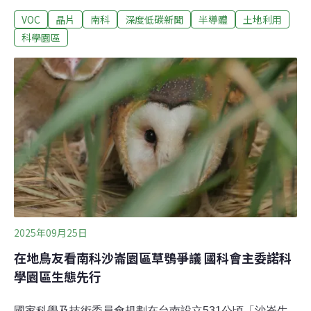
（12）日召開第2次環評專案小組初審，決議建議通過，
VOC
晶片
南科
深度低碳新聞
半導體
土地利用
但要求釐清污染源及影響，並重新檢視用水規劃。環委指
出，本案疊加鄰近園區，空污增量對後續管制「相當可
科學園區
怕」，且用水鄰近自來水廠1/3，恐造成地方供水壓力。南
科嘉義二期89公頃 用水逼近1/3個水上淨水廠南科嘉義園
區一期2023年2月通過環評，同年5月正式動土，區內兩座
台積電CoWos先進封裝廠最快今（2026）年量產。為因
應AI高效運算對高階製程及先進封裝的需求，國科會決定
在嘉義園區一期西側，新增面積89.58公頃的二期基地。環
境部昨（12）日召開「南科嘉義園區二期基地計畫」環評
專案小組第2次初審。「PM2.5、臭氧，這些都是超乎我們
看到的所有環評案的增量範圍。」環委吳義林表示，本案
疊
2025年09月25日
在地鳥友看南科沙崙園區草鴞爭議 國科會主委諾科
學園區生態先行
國家科學及技術委員會規劃在台南設立531公頃「沙崙生