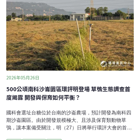
較大，想借鏡國外「由下而上」的自然保護經驗，讓時間
倒轉，不再只是科技園區的無盡擴張，反而是擴大自然棲
地。有人描繪出沙崙是一個父母帶著孩子觀察生態的地
方；有人則憂慮最現實的問題——微氣候調節功能消失
後，此地會不會直接熱3度？有的人已開始預見逐漸「竹
北化」的台南。以下內容為受訪者口述、經記者採訪整理
而成。「這片土地是父母可以帶著孩子來觀察生態的地
2026年05月26日
500公頃南科沙崙園區環評明登場 草鴞生態調查首
度揭露 開發與保育如何平衡？
國科會選址台糖位於台南的沙崙農場，預計開發為南科四
期沙崙園區。由於開發規模極大、且涉及保育類動物草
鴞，讓本案備受關注，明（27）日將舉行環評大會的首次
審查。環說書透露了哪些資訊？民間團體又有什麼看法？