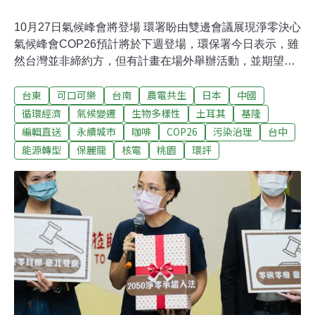
10月27日氣候峰會將登場 環署盼由雙邊會議展現淨零決心
氣候峰會COP26預計將於下週登場，環保署今日表示，雖
然台灣並非締約方，但有計畫在場外舉辦活動，並期望透
過友邦發聲，或是在雙邊會議中持續溝通，強調台灣2050
台東
可口可樂
台南
農電共生
日本
中國
年淨零排放的決心與目標。環保署環境衛生及毒物管理處
長蔡玲儀說明，現在國際間雖然很多國家都有表達2050年
循環經濟
氣候變遷
生物多樣性
土耳其
基隆
淨零排放，真正將這個目標入法的國家仍是少數，台灣溫
編輯直送
永續城市
咖啡
COP26
污染治理
台中
室氣體減量及管理法修法草案才正在預告階段，但已將
能源轉型
保麗龍
核電
桃園
環評
2050年目標納入，代表台灣願意具體實踐。（中央社報
導）13縣市首長齊聚！全台最大規模SDGs永續城市調查
《今周刊》去年首發國內首次六都永續發展目標SDGs大
調查，根據聯合國17項永續發展指標蒐集地方政府統計資
料，同時透過網路民調了解民眾對地方首長的永續施政滿
意度。今年評比範圍從六都擴及到21縣市（未包括連江
縣），最後依據「六都」與「非六都」兩族群，公布各項
得獎城市。今日公布結果，