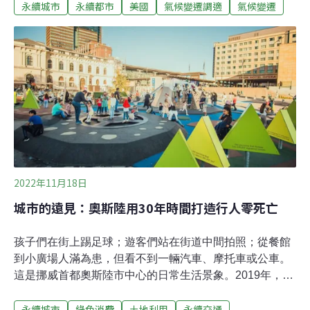
Accountability）。城市的「氣候當責」因著都市歷史沿
永續城市
永續都市
美國
氣候變遷調適
氣候變遷
革、決策者反映民眾需求的方式以及都市如何回應國際能
源政策走向而有所不同。疫情後的芝加哥市，便是落實都
市當責的典範。何謂氣候當責？簡單來說，就是對氣候變
遷負責，推動積極的行動。但如何負責？筆者認為可參考
《世界資源報告》指出氣候風險「警覺性」[1]的部份，即
提升「社區面對風險和解決方案的意識」以及「決策者洞
察社區意見和回應能力的意識。」
2022年11月18日
城市的遠見：奧斯陸用30年時間打造行人零死亡
孩子們在街上踢足球；遊客們站在街道中間拍照；從餐館
到小廣場人滿為患，但看不到一輛汽車、摩托車或公車。
這是挪威首都奧斯陸市中心的日常生活景象。2019年，奧
斯陸實現了「零死亡願景」（Vision Zero），這不僅僅是
永續城市
綠色消費
土地利用
永續交通
為了避免車禍傷亡，奧斯陸更希望打造一個快樂、健康、