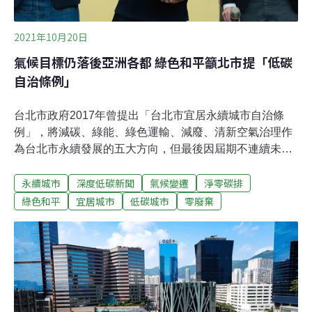
2021年10月20日
氣候目標仍落後亞洲各都 綠色和平籲北市提「低碳
自治條例」
台北市政府2017年曾提出「台北市宜居永續城市自治條
例」，將減碳、綠能、綠色運輸、減廢、清新空氣治理作
為台北市永續發展的五大方向，但最後因屆期不連續未如
願通過。今（20日）綠色和平協同苗博雅等六位台北市議
永續城市
深度低碳新聞
氣候變遷
淨零碳排
員召開記者會，呼籲台北市政府應儘快擬定低碳自治條
例，並將「2050淨零排放」與「零廢棄」入法。綠色和平
綠色和平
宜居城市
低碳城市
零廢棄
也指出，台北市的2030年減碳目標目前仍落後其他國際大
城，應積極調整減排數字，由「減少30%」提升至「減少
45%」，保障未來2050年淨零目標能如願實現。北市面積
小、電廠少 議員籲透過實際立法延續淨零碳排優勢 台北市
議員苗博雅結合綠色和平等民間力量，並參考台北市去
（2020）年發布的能源政策與循環城市白皮書，重新制定