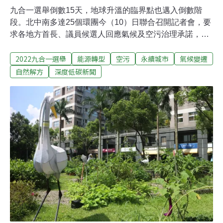
九合一選舉倒數15天，地球升溫的臨界點也邁入倒數階
段。北中南多達25個環團今（10）日聯合召開記者會，要
求各地方首長、議員候選人回應氣候及空污治理承諾，包
含2030年減碳目標不低於50％、加速城市脫煤等。台灣健
2022九合一選舉
能源轉型
空污
永續城市
氣候變遷
康空氣行動聯盟強調，科學家推估地球升溫1.5°C的臨界
點，最快會落在2027年，因此本屆選舉不同以往，選出來
自然解方
深度低碳新聞
的地方首長及議員，必須立刻採取減碳行動。環團訴求
2030年減碳50% 遠高於各縣市目標距離11月26日九合一
選舉還剩15天，選戰越發火熱，除了候選人之間的政治攻
防，民間團體也把握機會加緊倡議。今日多個環保團體，
包含台灣健康空氣行動聯盟、台灣蠻野心足生態協會、桃
園在地聯盟、彰化縣環保聯盟、南部反空污大聯盟等25個
社團共同召開記者會，針對各縣市不同的氣候治理議題提
出多項訴求，盼各地方候選人予以承諾。其中一項便是針
對2030年中期減碳目標，希望能不低於50%。民間團體聯
合呼籲全台各縣