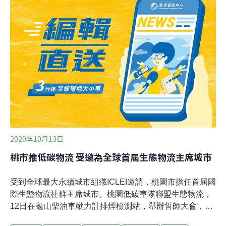
（Paris Agreement）的驗收年，卻因為疫情持續發酵，原
訂的聯合國氣候變化大會（COP26）也將推遲一年舉行。
儘管如此，全球上百個國際主流法人投資機構發起的非營
利組織CDP（前身為Carbon Disclosure Project，碳揭露
計畫），依然在2020年12月公布了全球指標城市的A等級
名單（Cities A List 2020）， 表彰這些城市對全球氣
2020年10月13日
桃市推低碳物流 受邀為全球首屆生態物流主席城市
受到全球最大永續城市組織ICLEI邀請，桃園市擔任首屆國
際生態物流社群主席城市。桃園低碳車隊聯盟生態物流，
12日在龜山柴油車動力計排煙檢測站，舉辦誓師大會，宣
示優先使用環保貨車，改善物流運輸造成的排碳和污染問