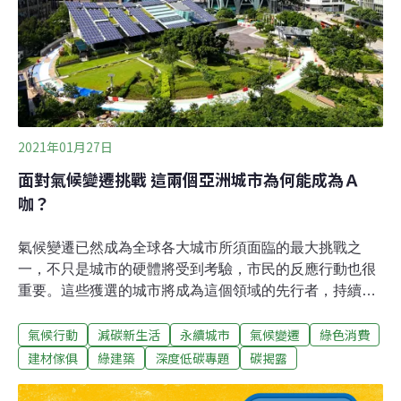
「宜居永續城市自治條例」，目前法案已送入議會，有望
在本屆會期付委審查。
2021年01月27日
面對氣候變遷挑戰 這兩個亞洲城市為何能成為Ａ
咖？
氣候變遷已然成為全球各大城市所須面臨的最大挑戰之
一，不只是城市的硬體將受到考驗，市民的反應行動也很
重要。這些獲選的城市將成為這個領域的先行者，持續啟
發未來的城市行動隨著城市人口增加，氣候變遷下的城市
氣候行動
減碳新生活
永續城市
氣候變遷
綠色消費
應變也變得重要，在疫情影響之下，國際非營利組織CDP
仍公布了2020全球指標城市的A等級名單（Cities A List
建材傢俱
綠建築
深度低碳專題
碳揭露
2020），表彰這些城市在疫情肆虐期間，對氣候變遷調適
所持續做出的積極貢獻。2020年本來應該是〈巴黎協定〉