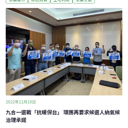
有吸引力的城市。來看奧斯陸如何打造一座「以人為本」
的城市。打造「人與人互動」的街道「我們的主要目標是
把街道還給市民。」奧斯陸負責城市發展的副市長Hanna
Marcussen於2019年接受《BBC Future》採訪時，解釋了
這座城市正在徹底改變當地街道。Marcussen表示，一直
以來奧斯陸市民對城市街道的用途都沒有發言權，這正是
需要改進的地方。街道應該「以人為本」，成為人與人聚
會的場所、戶外用餐的地方、孩子們的遊樂場和展示藝術
的地方。不過，Marcussen清楚地明白，如果沒有達到
「零死亡願景」，這一切都無法達到。
2022年11月10日
九合一選戰「抗暖保台」 環團再要求候選人納氣候
治理承諾