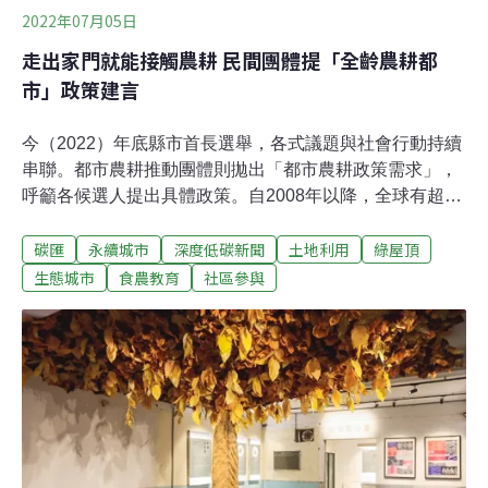
2022年07月05日
走出家門就能接觸農耕 民間團體提「全齡農耕都
市」政策建言
今（2022）年底縣市首長選舉，各式議題與社會行動持續
串聯。都市農耕推動團體則拋出「都市農耕政策需求」，
呼籲各候選人提出具體政策。自2008年以降，全球有超過
一半的人口居住在城市。未來20年更有3/4的人口居住在都
碳匯
永續城市
深度低碳新聞
土地利用
綠屋頂
市裡。「支持農耕是有票的」都市農耕網發言人楊志彬說
道。都市人口擴張 城市裡的農耕政策需求 更將是未來重要
生態城市
食農教育
社區參與
的社會創新6月29日上午，士林區天母SOGO百貨正對面
的德行繽紛農園，民間社群「都市農耕網」邀集食農教育
工作者、親子農耕推動者、在地里民、高中生、教師以及
數個民間團體，舉辦「打造全齡農耕的都市，跨齡市民耕
種者共同發聲」記者會，要向縣市首長選舉候選人，傳達
民間對都市農耕的未來擘畫與藍圖。都市農耕在台灣推動
已有超過十年以上的歷史，不過早期是以分隔近郊農業土
地，租賃給有種植需求的民眾來發展市民農園。自2014年