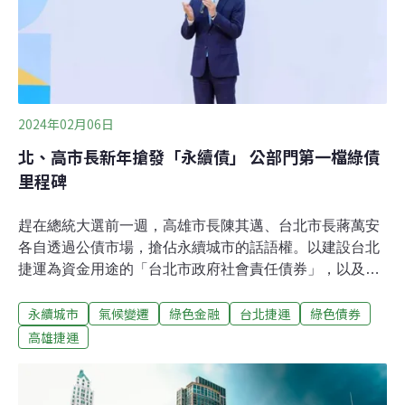
2024年02月06日
北、高市長新年搶發「永續債」 公部門第一檔綠債
里程碑
趕在總統大選前一週，高雄市長陳其邁、台北市長蔣萬安
各自透過公債市場，搶佔永續城市的話語權。以建設台北
捷運為資金用途的「台北市政府社會責任債券」，以及用
來建設高雄捷運的「高雄市政府綠色債券」，幾乎是同步
永續城市
氣候變遷
綠色金融
台北捷運
綠色債券
在選前三天掛牌。2024年的開局，南北兩大直轄市透過發
行永續債券想傳達什麼訊息？對台灣整體永續發展會帶來
高雄捷運
什麼影響？證券櫃檯買賣中心的債券板，1月10日、1月12
日前後不到三天，先有分成三包的台北市政府社會責任債
券掛牌，再有高雄市政府綠色債券登錄，各自代表我國公