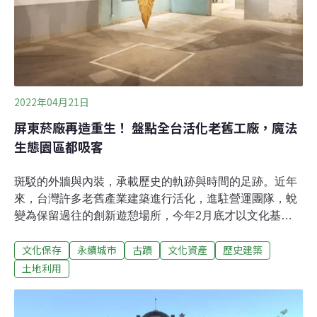
開始，幾位都市農耕參與者、非營利組織工作者，提出在
都市裡以「社區」為尺度，
2022年04月21日
屏東菸廠再造重生！ 盤點全台活化老舊工廠，魔法
生態園區都吸客
斑駁的外牆與內裝，承載歷史的軌跡與時間的足跡。近年
來，台灣許多老舊產業建築進行活化，進駐營運團隊，蛻
變為保留過往的創新遊憩場所，今年2月底才以文化基地
再造重生的「屏菸1936文化基地」就是最好的例子之一。
文化保存
永續城市
古蹟
文化資產
歷史建築
除了屏東菸廠，《城市學》盤點台灣許多經過巧手活化的
菸廠、糖廠，踏入這些廠區的土地，歷經那段風光的回
土地利用
憶。屏菸活出新的一片天，主打沈浸式文化體驗「優人神
鼓」的震撼鼓聲以及伴隨節奏翩翩起舞的表演者，穿梭屏