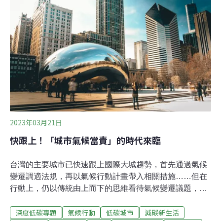
部門第一檔的社會責任債與綠債，在櫃買中心的分類都是
屬於「永續發展債券」。櫃買中心副總李淑暖指出，政府
單位原本就具備發行公債的資格，此次台北市府與高雄市
府在建設公債上，特別採用永續債的形式，都是要強化推
動淨零轉型與社會公平的意涵。她說，永續債券在櫃買的
分類上，包含了綠債、社會責任債、可持續發展債以及可
持續發展連結債券四大類，統計到今年初，合
2023年03月21日
快跟上！「城市氣候當責」的時代來臨
台灣的主要城市已快速跟上國際大城趨勢，首先通過氣候
變遷調適法規，再以氣候行動計畫帶入相關措施……但在
行動上，仍以傳統由上而下的思維看待氣候變遷議題，並
未整合與社區相關的淨零策略。因應氣候變遷，國際重要
深度低碳專題
氣候行動
低碳城市
減碳新生活
城市紛紛設立氣候調適策略，落實「氣候當責」（Climate