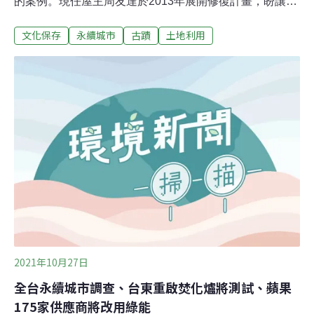
的案例。現任屋主周友達於2013年展開修復計畫，盼讓這
座古蹟成為文化教育傳承的基地，讓0至99歲的民眾都可
文化保存
永續城市
古蹟
土地利用
以來到這座古蹟學校，透過教育體驗活動共同學習，提升
民眾對於文化保存及永續城市的公民意識。打開老宅成為
在地居民客廳，再見街區歷史與傳統文化「以前小時候我
們中庭很大，晚上可以看到曇花開花，阿嬤就會叫小朋友
們趕快去看。」兒時曾在「周益記」長大的現任屋主周友
達笑著說起小時的回憶。對他來說，能夠搬回老家、回味
童年生活，是修復家族老宅的動機之一。在籌備古蹟修復
的過程中，他也進一步思考，老宅除了自住，還能對這個
世代、對當地產生什麼意義與價值？因此他也開始進行歷
史重建，拼湊起在地從清朝開始的社區生活樣貌。也成立
「台灣周益記文化遺產永續發展協會」，預計在古蹟修復
後，開放周益記空間作為在地居民的客廳，分享過
2021年10月27日
全台永續城市調查、台東重啟焚化爐將測試、蘋果
175家供應商將改用綠能