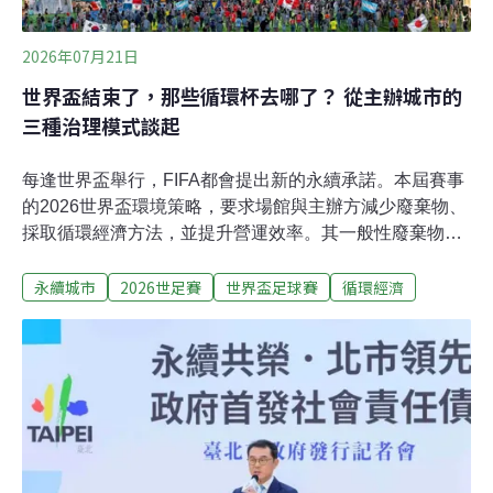
2026年07月21日
世界盃結束了，那些循環杯去哪了？ 從主辦城市的
三種治理模式談起
每逢世界盃舉行，FIFA都會提出新的永續承諾。本屆賽事
的2026世界盃環境策略，要求場館與主辦方減少廢棄物、
採取循環經濟方法，並提升營運效率。其一般性廢棄物政
策更強調：首先應減少上游廢棄物產生；無法避免使用
永續城市
2026世足賽
世界盃足球賽
循環經濟
時，則應優先重複使用，或採購含再生材料、可在賽後回
收或轉作他用的物品。特別值得注意的是，FIFA首次在本
屆賽事中明確提出「循環經濟原則」。相較過去大型賽事
多將焦點放在垃圾桶、回收率與觀眾行為，這一轉變進一
步要求主辦單位思考：物品為何被採購？能否租賃或重複
使用？由誰負責回收與清洗？賽後流向何處？既有場館、
設備和材料的壽命能否延長？