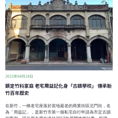
菸的通道，演出作品「時間長河」，獨特的沉浸式劇場體
驗，宣告已有86年歷史的屏菸以文化基地的形式重生，身
為全台保存最完整的菸葉博物館，透過歷史紋理爬梳、空
間活化，老建築說起故事，來訪民眾置身其中。屏菸2004
年關廠，2017年登錄為歷史建築，屏東縣政府向中央爭取
3.7億元改造，搖身一變為「屏菸1936文化基地」，館內
介紹製菸產業、客家與原民文化、資產建材庫房展示等
等，假日還有市集與展覽，讓屏東又多
2022年04月14日
鎖定竹科家庭 老宅周益記化身「古蹟學校」 傳承新
竹百年歷史
在新竹，一棟老宅座落於當地最老的商業街區北門街，名
為「周益記」，是新竹市第一個私宅自行申請為市定古蹟