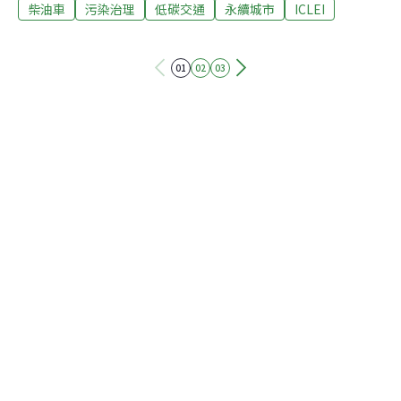
柴油車
污染治理
低碳交通
永續城市
ICLEI
題，也推動貨車進廠保養同時檢測排煙狀況，預估每年可
減少PM10約34.6公噸、PM2.5約30.6公噸、氮氧化物 437
公噸。桃園市長鄭文燦表示：「桃園是全台灣最大的物流
01
02
03
聚落，其中柴油車在桃園非常多，因為我們的物流中心將
近有2千家，所以我們率先推動低碳車隊。」貼上標章，
獲得低碳環保車隊認證，中華郵政有3千多部汽車、9千部
機車，共1萬2千部車隊，是國內最大物流業者，三年來已
經引進3千多輛電動汽機車，也強力汰換老舊柴油車，也
用實際行動參與，展現環境保護決心。