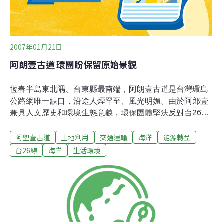
2007年01月21日
阿朗壹古道 環團盼保留原始景觀
恆春半島東北隅、台東縣最南端，阿朗壹古道是台灣環島
公路網唯一缺口，沿途人煙罕至、風光明媚。由於阿郎壹
兼具人文歷史和環境生態意義，環保團體堅決反對台26線
安朔至旭海段施工，希望保留原始自然景觀，但公路局
阿塱壹古道
土地利用
交通運輸
海洋
能源轉型
2006年已經動工，美景恐怕自此消失。阿朗壹古道全線約
200公里，但隨著時空變遷和開發，古道大部分已改變原
台26線
海岸
生活環境
貌或消失，目前僅剩屏東旭海至台東南田約12公里古道。