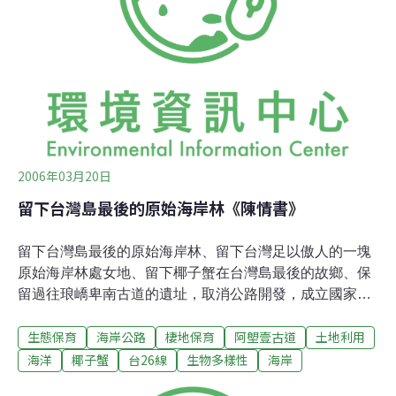
諾能落實的話，將公路開發調整為成立國家步道，將會是
蘇院長任內「挑戰2008國家發展重點計畫」重大的政績，
所獲得的民間聲望及回應日前民間發起「夢想千里，步向
自然」，將會是有積極、正面及具有指標
2006年03月20日
留下台灣島最後的原始海岸林《陳情書》
留下台灣島最後的原始海岸林、留下台灣足以傲人的一塊
原始海岸林處女地、留下椰子蟹在台灣島最後的故鄉、保
留過往琅嶠卑南古道的遺址，取消公路開發，成立國家級
的步道。十大質疑1、唯一、僅存、不可取代 動工了！
生態保育
海岸公路
棲地保育
阿塱壹古道
土地利用
台灣島最後的自然海岸林就消失了！台26線安朔至港口段
公路預定路線，為台灣僅存一段沒有公路的海岸線，屬生
海洋
椰子蟹
台26線
生物多樣性
海岸
態敏感區域，一旦道路開發將造成對生態不可回復的傷