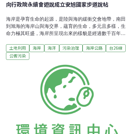
向行政院永續會遊說成立安旭國家步道說帖
海岸是孕育生命的起源，是陸與海的緩衝交會地帶，南田
到旭海的海岸山與海交界，蘊育的生命，多元且多樣，生
命力極其旺盛，海岸所呈現出來的樣貌是經過數千百年來
形成的平衡狀態。沿岸的珊瑚礁、南田石、鵝卵石、沙
土地利用
海岸
海洋
污染治理
海岸公路
台26線
灘、河口、沼澤地、自然海岸林及灌叢，是維護海岸的自
然屏障和緩衝，這些都是無價的自然資源，台26線公路的
公害污染
開通，將付出昂貴的代價。 這裏的海岸線有著千百年來先
民遷徙的痕跡──阿朗壹古道，立即停工才能留下台灣島最
後的自然海岸樣貌，開啟無限的希望與願景。 一、成立的
意義與價值 二、檢驗『台26線安朔至港口段公路整體改善
計畫』的效益 三、公路總局蠻橫，持續動工的行為四、行
政院應立即採取以下作為 台26線南田段動工前後比較