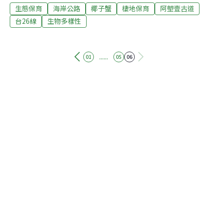
生態保育
海岸公路
椰子蟹
棲地保育
阿塱壹古道
因為道路不通，留下了原始的樣貌，因為交通不便，保留
了全台未開發的最後見證，而這一切將隨著10幾天後的道
台26線
生物多樣性
路拓寬及公路的建造而毀於一旦。 開路的思維 連接台東安
朔及屏東旭海的台26線公路，過往的開發始終未獲通過之
因，主要是因為台26線鋪設到屏東縣滿州鄉的佳樂水就停
......
01
05
06
止了，沿海岸一直到滿州鄉的港仔有近20公里的路，因為
經過墾丁國家公園、南仁湖生態保護區、港仔大沙漠，基
於保護自然、特殊海岸景觀而未能開發，如今這些保育的
原因仍然存在，公路總局第三養護工程處就在促進地方繁
榮、造成商機的開發魔咒下，促成了這段連接不起來的台
26線的開發。 這段南田到旭海的公路開通了，除了浪費公
帑之外，也將造成台東安朔段及屏東旭