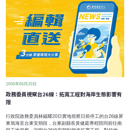
旭海至台東縣安朔這兩段尚未完成，如果安朔至旭海段完
工，再利用旭海至佳樂水段200縣道路基銜接，亦可算是
全台海岸公路連結完成，於是行政院遂於2003年起逐年編
列經費，預定用5年18億元的經費分成6標，完成道路拓寬
工程，而其中的安朔至南田段則已發包，並於3月底進場
施工。而今年屏東縣教師會生態教育中心等多個環保團
體，共同發起連署暫緩台26施工，而希望以社區營造運動
的起點，發展精緻生態旅遊；對此，
2006年06月20日
政務委員視察台26線：拓寬工程對海岸生態影響有
限
行政院政務委員林錫耀20日實地視察日前停工的台26線屏
東旭海至台東安朔段，台東副縣長黃健庭專程陪同前往南