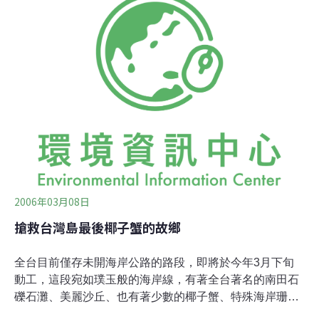
害。2、開發單位應依法提出「環境現況差異分析及對策
檢討報告」重新評估本計畫根據環評法第16條之1規定，
開發單位取得目的事業主管機關核發之開發許可後，逾3
年始實施開發行為時，應提出環境現況差異分析及對策檢
討報告。本計畫於90年7月12日，環保署審查有條件通過
環境影響評估報告書，92年1月行政院核定本計畫，環評
通過已近4年半，開發許可就在2006年1月逾3年，按理就
要提出差異分析及對策檢討報告。然而，公路總局竟在到
期前夕，根本沒有任何實際動工的作為，
2006年03月08日
搶救台灣島最後椰子蟹的故鄉
全台目前僅存未開海岸公路的路段，即將於今年3月下旬
動工，這段宛如璞玉般的海岸線，有著全台著名的南田石
礫石灘、美麗沙丘、也有著少數的椰子蟹、特殊海岸珊瑚
礁植被及海岸林，並有著未經公路開發過的寧靜與原始，