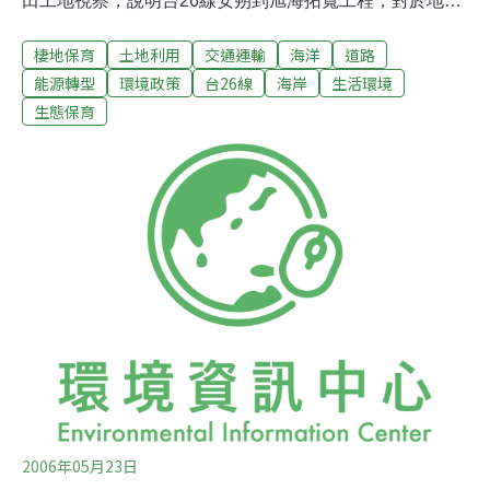
田工地視察，說明台26線安朔到旭海拓寬工程，對於地方
的重要性。台東縣議會議長等人均到場，聲援要求復工，
棲地保育
土地利用
交通運輸
海洋
道路
林錫耀表示會將意見帶回參考。林錫耀在聽取公路總局現
場解說後表示，由於關心環保的人士，不斷提到台26線安
能源轉型
環境政策
台26線
海岸
生活環境
朔到旭海段會破壞生態，行政院為求慎重起見，才會再次
生態保育
安排這次視察行程，從安朔到工地這段路來看，拓寬的部
份並沒有破壞到生態。初步視察後發現對海岸生態影響有
限，有些設計若能注意一下，應該不會有破壞的地方，而
這些在原來規劃都有注意，現在第4標、第5標、第6標更
加沒有問題，回去會向院長報告，希望條道路建設能儘快
進行。
2006年05月23日