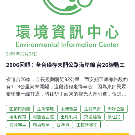
2006年12月26日
2006回顧：全台僅存未開公路海岸線 台26線動工
省道台26線，全長規劃將近92公里，而安朔至旭海路段約
有11.8公里尚未開闢，這段路程走得辛苦，因為東部民眾
希望能一線打通，將往墾丁而來的觀光人潮引進，促進地
方發展；而許多民間團體則打出生態與生計雙贏策略，保
回顧與前瞻
生活環境
永續發展
生態保育
海岸公路
留當地生態與人文資源以發展永續觀光產業。不僅民間意
見相左，政府機關此端著手規劃國家步道規劃案，彼端在
棲地保育
阿塱壹古道
土地利用
交通運輸
原住民
3月初動工進行海岸公路建設，也引發許多爭議。目前台
能源轉型
環境政策
台26線
生物多樣性
灣環島海岸公路只剩下屏東縣佳樂水至港仔，以及屏東縣