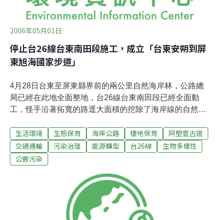
2006年05月01日
停止台26線台東南田段施工，成立「台東安朔到屏
東旭海國家步道」
4月28日台東至屏東縣界前的兩公里自然海岸林，公路總
局已經在此地全面整地，台26線台東南田段已經全面動
工，怪手沿著拓寬的路逕大面積的挖除了海岸線的自然植
被，可見公路總局全然漠視民間「搶救最後自然海岸林、
生活環境
生態保育
海岸公路
棲地保育
阿塱壹古道
成立國家步道」的訴求，在蘇內閣新政策「千里單車道、
萬里步道」的新政策中，澆了一盆冷水。 日前民間發起
交通運輸
污染治理
能源轉型
台26線
生物多樣性
「夢想千里，步向自然」，呼籲重視人與土地的關係，也
公害污染
獲得行政院蘇院長列為重點政策，並列入「挑戰2008國家
發展重點計畫」，並開發國家步道及自行車步道的計畫。
行政院若重視「開闢千里步道，回歸內在價值」的精神，
就應立即要求目前正在動工的台東南田段停止動工，將公
路施工經費調整為規劃國家步道的經費。 如果蘇院長的承