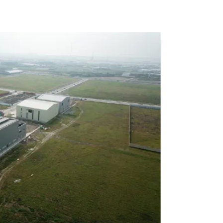
進駐廠商共有92家，其中最受矚目的是鴻海集團
業園區土地，計畫要興建一座「智慧工廠」，高
零組件製造業「旗艦廠商」處理後續問題。高