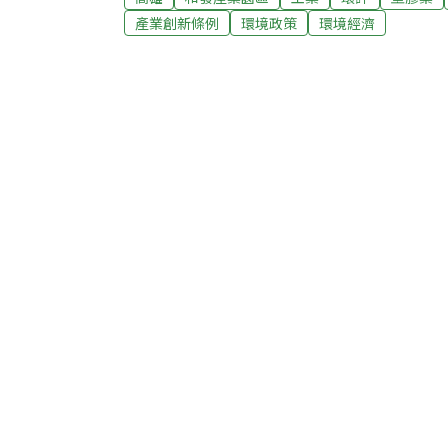
公頃。高雄市政府表示，目前園區已將完工，
產業創新條例
環境政策
環境經濟
務中心等都將陸續完工。和發是全台第一個依
置的政府產業園區，在2015年通過環評時，
屬製品、電子零組件、機械設備、電子設備、
主。當時高市府強調此工業區相對低污染，也
制概念。在第二次環差時，和發已調整一次引
修配業將從40%降為16%，並新增塑膠製品
項。和發表示，增加玻