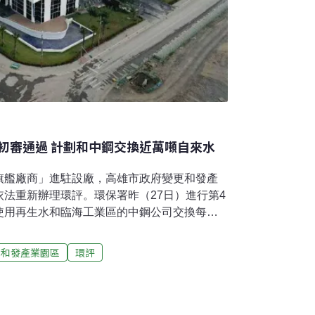
初審通過 計劃和中鋼交換近萬噸自來水
旗艦廠商」進駐設廠，高雄市政府變更和發產
法重新辦理環評。環保署昨（27日）進行第4
使用再生水和臨海工業區的中鋼公司交換每日
水，讓環評委員擔憂將加劇高雄缺水問題。但高市
諾，包含將協助處理中鋼用水變更程序、提高
和發產業園區
環評
、加強化學物質管制機制等，最後獲得環委決
量、污水量皆增近一倍 變更案初審3度卡關和
創新條例」核准設置的政府產業園區，當時高
提出污染總量管制等進步管制概念，順利在