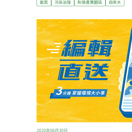
氨氮
污染治理
和發產業園區
自來水
水用量，未來在完成水源交換相關行政程序後
建工程來滿足供水需求。和發產業園區進駐率
一倍 和發產業園區位在高雄市大寮地區，有
為81.8及54.3公頃。高雄市政府表示，目
容納90家廠商進駐，目前已有57家開始營運
作。因已進駐的電子零組件旗艦廠商提出二階
業進駐需求，變更計畫將平均用水量由5200
2020年06月30日