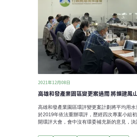
2021年12月08日
高雄和發產業園區變更案過關 將擴建鳳
高雄和發產業園區環評變更案計劃將平均用水
於2019年依法重辦環評，歷經四次專案小組
開環評大會，會中沒有環委補充新的意見，決
開發單位表示，由於工業用水從再生水改為全
工業區中的主要用水廠商進行水源交換，以獲得