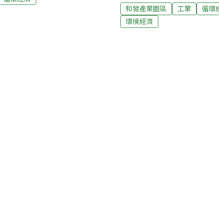
過，在2016年12月提出
道路、滯洪池、污水廠、服
和發產業園區
工業
循環
從40%降為16%，卻新增
據「產業創新條例」核准設
環境經濟
日環署進行第二次初審，一
提出是以電子及光學製品、金
不又與附近的大寮、大發工
運輸工具等六大製造業為
說，一來大寮當地塑膠製造
提出污染總量管制等進步管
範，引進的將是當中較低污
進產業類別，機械設備製造
朝高質化方向發展。最後，
製造業，此次在增加了玻璃一
措施 空污、空品、廢棄物
雄市大寮地區，有北
環境徵才
活動