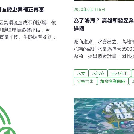
園區變更案補正再審
2020年01月16日
為了鴻海？ 高雄和發產
因為環境造成不利影響，依
過關
新辦理環境影響評估，今
質質量平衡、生態調查及新增
廠商進來，水賣出去。高雄市
單位強調，臨海及本園區自
承諾的總用水量為每天550
民生用水（來自高屏溪攔河
廠商」提出擴廠計畫，因此
評委員表示，開發單位於報
萬公噸，污水量也從每日45
定總量，但是用水量足足增
的高雄市用水更為窘迫。環
水文
水污染
土地利用
質量平衡及對環境的影響應該
查，環委游勝傑就直言，高
可發現數十種蝙蝠，生態多
公害污染
和發產業園區
都用自來水，「污水排放到
時缺少GPS紀錄軌跡的話很
生水處理廠。」曾參與201
就會缺少資料，很可惜。
當地有什麼好處與幫助，「
終決議本案需補充再審。由
園區，建置近4公頃的智慧
雄市政府代表則說，「沒有
水增