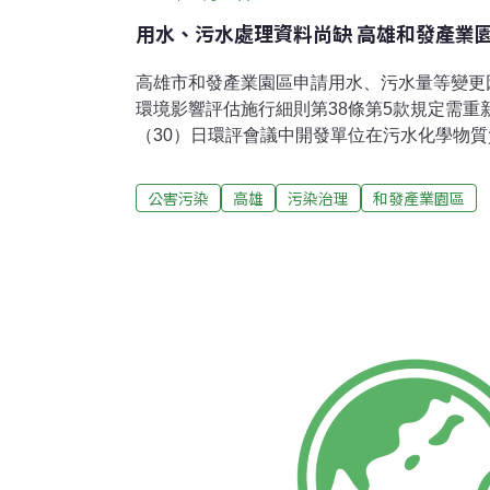
用水、污水處理資料尚缺 高雄和發產業
高雄市和發產業園區申請用水、污水量等變更
環境影響評估施行細則第38條第5款規定需重
（30）日環評會議中開發單位在污水化學物
用水必要性資料缺乏下，決議補件再審。開發
來水水源皆來自東港溪（專供工業用水），與
公害污染
高雄
污染治理
和發產業園區
堰）供給來源不同，不影響既有民生供水。環
告中表示園區空污、水污排放總量仍維持原核
加了快2倍，這部分很難讓人理解，水污染的
要說明清楚。另有環評委員說，園區基地附近
樣性方面彌足珍貴，但是開發單位在偵測蝙蝠
難找到群聚的地點，在擬定進一步保育計畫時