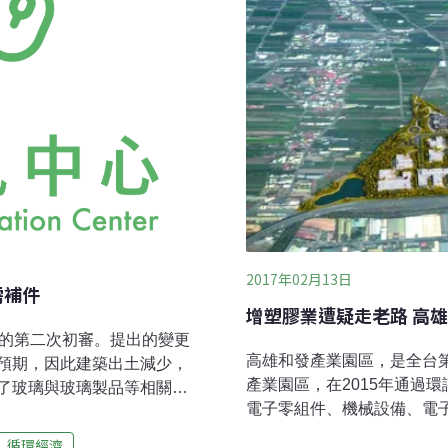
2017年02月13日
需補件
增塑膠業遭疑走老路 高
差的第二次初審。提出的變更
高雄和發產業園區，是全台
預期，因此建築出土減少，
產業園區，在2015年通過
了玻璃與玻璃製品等相關製
電子零組件、機械設備、電
還需補件再審。高雄和發產
市府強調此工業區相對低污
82公頃與南側大發基地54
循環經濟