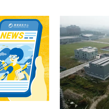
2015年環評、開工。目前
，將進行鳳山水資源中心擴
在2019年宣布申購和發產
已達九成 用水量、污水量增
雄市政府也積極協助該電子
和春、大發兩基地，面積分別
雄市政府
前園區內進駐率已達九成，預計可
，另有20家正在進行建廠工
建廠計畫，為配合招商及產
公噸／每日（CMD）增加至