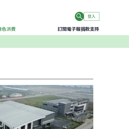
登入
綠色消費
訂閱電子報
捐款支持