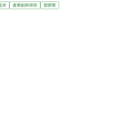
環差案，提出進駐產業中，機械設備製造修配業將
經濟
產業創新條例
塑膠業
了一般視為高污染高耗能的塑膠製品製造業，13
度遭環評委員張學文質疑這是「走老路」，豈
業區一樣了。對此，合發土地開發公司回應
業發展快速，再者該園區仍是採較嚴格的規
染、低能耗的廠商，此園區是在引領塑膠產業
此環差案獲小組建議通過。首例言明總量管制
、廢污水與溫室氣體都納入和發產業園區位在高
關於我們
About us