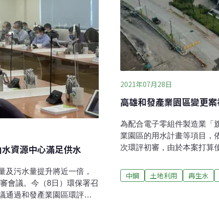
2021年07月28日
高雄和發產業園區變更案
為配合電子零組件製造業「
業園區的用水計畫等項目，依
山水資源中心滿足供水
次環評初審，由於本案打算
9700公噸（CMD）自來
府針對爭議一一做出對應承
量及污水量提升將近一倍，
中鋼
土地利用
再生水
園區用水回收率至80%以上
初審會議。今（8日）環保署召
議通過，送交環評大會。用水
議通過和發產業園區環評。
發是全台第一個依據「產業
自來水使用，因此將與臨海
市府定調為低污染工業區，
每日所需的9700公噸自來