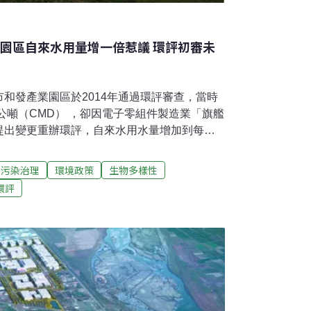
業園區自來水用量增一倍惹議 環評初審未
和發產業園區於2014年通過環評審查，當時
0公噸（CMD） ，卻因電子零組件製造業「旗艦
提出變更重辦環評，自來水用水量增加到每日1
00公噸增加一倍到9000公噸，恐怕讓旱澇分明
保署今（16日）進行本案第一次專案小組審
污染治理
環境政策
生物多樣性
雄市非常缺水的地區現在不僅用水量暴增，且
環評
高屏溪也恐讓水質惡化，應考慮在廠區設置再
4年本案審查的環委劉小蘭也說，這些產業對於
否則民眾為何要讓你來耗費珍貴自來水。」最
於高雄市政府去年中宣布鴻海將落腳和發產業
廠房，不免令人將其與「旗艦廠商」做聯想。高
取得業者的授權，不便透露。」每日用水、污