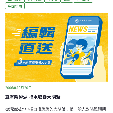
從小到大要經過3次體檢，身材大小、藥物殘留都是檢查
中國新聞
項目，上市之後還有各式各樣的抽查，品管嚴格，連日本
進行的200個檢驗項目都輕鬆通過，竟然會在台灣出現問
題。中國從官方到業者，都對陽澄湖大閘蟹充滿信心，覺
對不可能有致癌物殘留，但他們同時強調，如果衛生署抽
檢到的是冒牌的陽澄湖蟹，那可就誰也不敢保證。
2006年10月20日
直擊陽澄湖 挖水塘養大閘蟹
從清澈湖水中撈出活跳跳的大閘蟹，是一般人對陽澄湖期