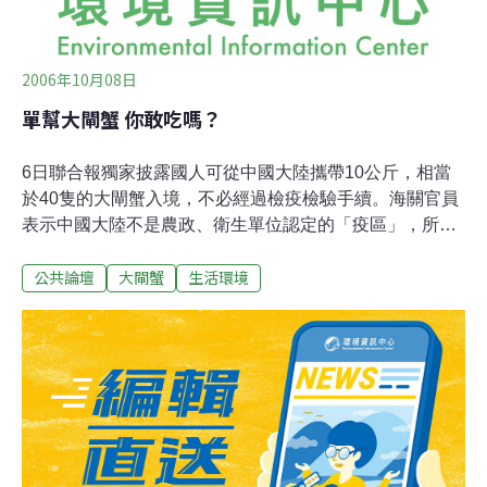
2006年10月08日
單幫大閘蟹 你敢吃嗎？
6日聯合報獨家披露國人可從中國大陸攜帶10公斤，相當
於40隻的大閘蟹入境，不必經過檢疫檢驗手續。海關官員
表示中國大陸不是農政、衛生單位認定的「疫區」，所以
早有此規定，只是國人不知。筆者乍看此新聞，只覺不可
公共論壇
大閘蟹
生活環境
思議。中國大陸的大閘蟹不是一直有藥物殘留問題嗎？何
況連體內外極易汙染大量對人體有害微生物病原的毛蟹都
可逕自入台，還有什麼水產品不能進口呢？農政、衛生單
位為國人食的安全把關的機制，令人質疑。海關所謂「疫
區」應只是指霍亂弧菌造成流行的疫情而已，但可怕的病
原多的是呢。一般而言，蟹類水生動物可生長在不同程度
汙染的水域內，又以底棲小生物、水草和腐爛動物屍體為
食物，因此毛蟹的體表、鰓部和胃腸道大多附著大量的細
菌、病毒、或原蟲、寄生蟲微生物。因此除了霍亂弧菌