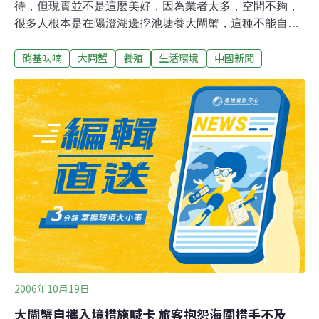
待，但現實並不是這麼美好，因為業者太多，空間不夠，
很多人根本是在陽澄湖邊挖池塘養大閘蟹，這種不能自然
清潔的水塘，就需要用到各種清潔濟，例如硝基呋喃；即
硝基呋喃
大閘蟹
養殖
生活環境
中國新聞
使是湖中養殖的大閘蟹，也還是有風險，例如搬運用的水
槽，甚至是搬運工消毒過的手，都可能有藥物殘留。大閘
蟹業者說：「抓大閘蟹的時候，如果手抓破了，可能會拿
一些藥來塗，可能就會有殘留。」被檢出有硝基呋喃殘留
的養殖業者堅稱是在運輸過程中，承包商惹的禍，但依照
法規，每一個流程，都有控制藥物殘留的責任。江蘇漁業
協會理事長李國平表示，從苗種到投放到養殖到出口、出
境，都應實行全程監控。硝基呋喃是合法的清潔藥劑，但
如何準確使用、確保沒有任何殘留，還需要層層把關。
2006年10月19日
大閘蟹自攜入境措施喊卡 旅客抱怨海關措手不及