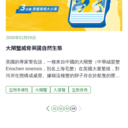
外，還包括痢疾和傷寒桿菌、腸炎弧菌、Ａ型肝炎病毒、
血吸蟲和肺吸蟲的幼蟲，有些還是國內法定傳染病的病原
呢。這些微生物對健康毛蟹本身無害，但對人體卻是致
2006年02月09日
大閘蟹威脅英國自然生態
英國的專家警告說，一種來自中國的大閘蟹（中華絨鰲蟹
Eriocheir sinensis，別名上海毛蟹）在英國大量繁殖，對
河岸生態構成威脅。據稱這種蟹的卵子存在於船隻的壓載
水倉裡面。那些來自中國的遠洋輪船到達英國，排出壓載
生物多樣性
大閘蟹
入侵種
生態保育
水，讓毛蟹得以在英國扎根。研究顯示，自從1970年代以
來，這種蟹在英國境內的水道和海岸大量繁殖。大閘蟹在
中國和日本等地被認為是美食珍品，極受歡迎。在自然環
01
02
03
04
境中，成長的毛蟹體長達20公分，可以在淡水和海水中生
活，而且在陸地上的活動範圍大，遷徙距離可達1000公
里。大閘蟹喜歡在河岸鑽挖洞居住，從而破壞河岸環境，