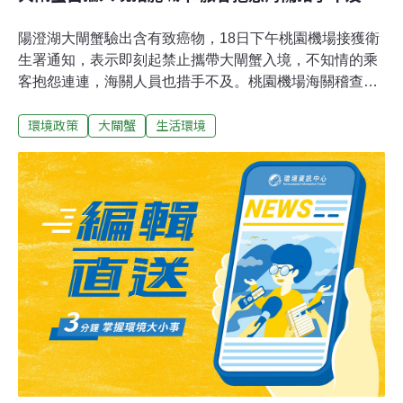
陽澄湖大閘蟹驗出含有致癌物，18日下午桃園機場接獲衛
生署通知，表示即刻起禁止攜帶大閘蟹入境，不知情的乘
客抱怨連連，海關人員也措手不及。桃園機場海關稽查組
組長傅春成表示，目前是會開收據給攜帶大閘蟹入境的旅
環境政策
大閘蟹
生活環境
客，將收取的大閘蟹銷毀。在18日當天，收到通知的下午
3點16分之前，民眾可自行攜帶6公斤大閘蟹入境；但當天
政策突然大轉彎，當時間之後入境的旅客就必須將大閘蟹
交出來，引起旅客抱怨、海關荒措；至於其他地區進口的
大閘蟹，還是依規定憑檢驗局的輸入許可證明入境，沒有
受到禁令的影響。