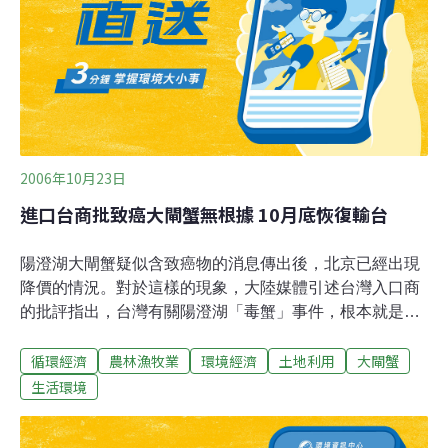
大閘蟹返台，相當於40隻的大閘蟹入境，不必經過檢疫檢
驗手續。海關人員表示，中國大陸不是農政、衛生單位認
定的「疫區」，所以早有此規定，只是國人不知情。前台
灣省家畜衛生試驗所所長劉培柏即投書媒
2006年10月23日
進口台商批致癌大閘蟹無根據 10月底恢復輸台
陽澄湖大閘蟹疑似含致癌物的消息傳出後，北京已經出現
降價的情況。對於這樣的現象，大陸媒體引述台灣入口商
的批評指出，台灣有關陽澄湖「毒蟹」事件，根本就是沒
有根據的事情，並準備在11月底，恢復從大陸輸入陽澄湖
循環經濟
農林漁牧業
環境經濟
土地利用
大閘蟹
大閘蟹到台灣，服務消費者。上海新聞晨報報導，台商昆
山陽澄湖水產董事長劉忠指出，台灣當局有關陽澄湖大閘
生活環境
蟹使用禁藥的說法，根本站不住腳。台商強調，已經接獲
江蘇省淡水研究所的檢驗報告，由該所抽檢的「水中仙」