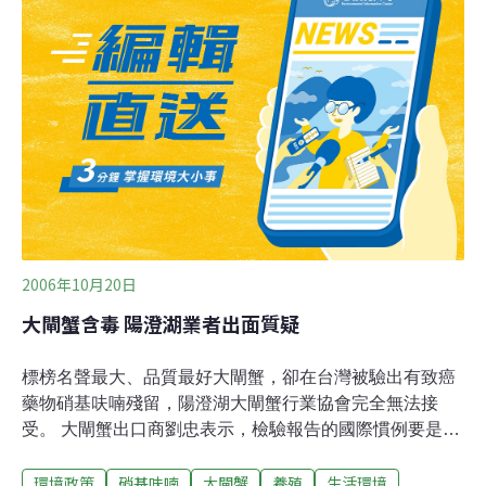
牌陽澄湖大閘蟹，全部質量合格。港食環署上周抽檢陽澄
湖大閘蟹，也在日前致函蘇州市農林局，告知抽檢結果合
格。
2006年10月20日
大閘蟹含毒 陽澄湖業者出面質疑
標榜名聲最大、品質最好大閘蟹，卻在台灣被驗出有致癌
藥物硝基呋喃殘留，陽澄湖大閘蟹行業協會完全無法接
受。 大閘蟹出口商劉忠表示，檢驗報告的國際慣例要是3
天之內提出複議，台灣拖到1個月才說不合格，令人難以
環境政策
硝基呋喃
大閘蟹
養殖
生活環境
接受。業者並澄清，獲得當地官方認證的陽澄湖大閘蟹，