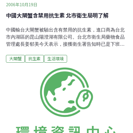
2006年10月19日
中國大閘蟹含禁用抗生素 北市衛生局明了解
中國輸台大閘蟹被驗出含有禁用的抗生素，進口商為台北
市內湖區的昆山陽澄湖有限公司。台北市衛生局藥物食品
管理處長姜郁美今天表示，接獲衛生署告知時已是下班時
間，明（18日）天將到現場了解大閘蟹進口情況。衛生署
大閘蟹
抗生素
生活環境
食品衛生處長蕭東銘下午指出，這批大閘蟹共進口629公
斤，進口商的進口報單日期為9月16日，現在恐怕所剩不
多，不過還是會向進口商了解進口數量及流向。進口商昆
山陽澄湖公司總經理周憲亮則表示，所有大閘蟹在產地出
口前都經中國檢疫核可才放行，為何台灣與中國兩地檢驗
結果不一，可能是標準不同。