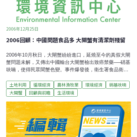
2006年12月25日
2006回顧：中國問題食品多 大閘蟹有清潔劑殘留
2006年10月秋日，大閘蟹紛紛進口，延燒至今的真假大閘
蟹問題未解，又傳出中國輸台大閘蟹檢出致癌禁藥──硝基
呋喃，使得民眾聞蟹色變。事件爆發後，衛生署食品衛生
處指出，這批進口大閘蟹共629公斤，進口報單日期為9月
土地利用
循環經濟
農林漁牧業
環境經濟
硝基呋喃
16日，恐怕早已流入市面，進入消費者腹中，而進口商則
表示，進口大閘蟹擁有大陸官方、台灣海關、台灣科技公
大閘蟹
回顧與前瞻
生活環境
司的檢驗報告，經過三層把關應無問題。業者出示一張張
大閘蟹檢驗報告，包括：傳染病、寄生蟲、氯霉素，還有
民眾最擔心的孔雀石綠殘留，統統過關，但是檢驗報告
中，並沒有致癌的抗生素硝基呋喃。然而衛生局人員表
示：少量硝基呋喃吃下肚，並不會有嚴重影響。9月間，
由台灣媒體披露：國人赴中國大陸旅遊，可攜帶10公斤的