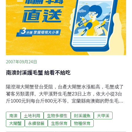
陽澄湖螃蟹在唯亭」的說法。在唯亭鎮最熱鬧的美食街，
幾乎家家餐廳都打著「吃正宗陽澄湖大閘蟹」的招牌，但
很多螃蟹都沒有戴防偽戒指。目前還出現假戒指通過假短
信查詢系統蒙蔽顧客，如果發現，將通知電信部門取締。
2007年09月24日
南澳封溪護毛蟹 給看不給吃
陽澄湖大閘蟹登台受阻，台產大閘蟹水漲船高，毛蟹成了
饕客另類選擇。大甲溪野生毛蟹23日上市，依大小從3台
斤1000元到每台斤800元不等。宜蘭縣南澳鄉的野生毛蟹
身價更高，但正封溪保育中。業者指出，以大甲溪為棲地
南澳
土地利用
生物多樣性
封溪護魚
大甲溪
的大甲毛蟹是台灣特有種洄游性螃蟹，與來自大陸的大閘
蟹血緣相近。漁民於大甲溪、大安溪、大肚溪等，沿岸設
大閘蟹
永續發展
生態保育
物種保育
竹簍攔捕，抓到就沿海線大馬路旁叫賣。早年盛產，近年