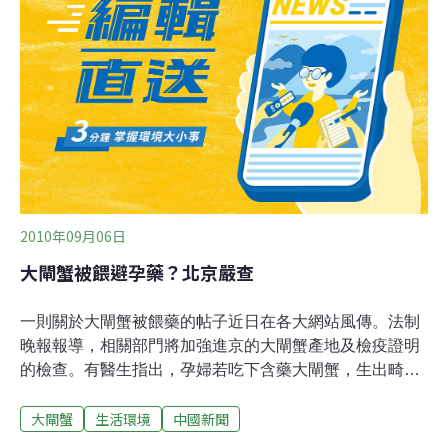
2010年09月06日
大閘蟹被餵避孕藥？北京嚴查
一則關於大閘蟹被餵藥的帖子近日在各大網站風傳。法制
晚報報導，相關部門將加強進京的大閘蟹產地及檢疫證明
的檢查。有醫生指出，孕婦若吃下含藥大閘蟹，生出畸胎
風險會提高。據報導，江蘇省檢驗檢疫局表示，除出口到
大閘蟹
生活環境
中國新聞
外國和港澳台的大閘蟹外，他們也會定期抽檢養殖中的大
閘蟹，目前還未發現網上流傳的「吃藥蟹」。陽澄湖大閘