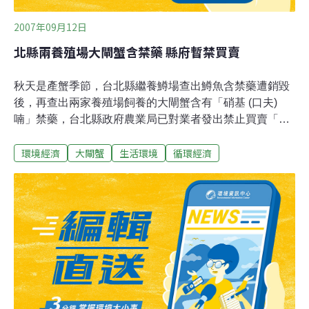
2007年09月12日
北縣兩養殖場大閘蟹含禁藥 縣府暫禁買賣
秋天是產蟹季節，台北縣繼養鱒場查出鱒魚含禁藥遭銷毀
後，再查出兩家養殖場飼養的大閘蟹含有「硝基 (口夫)
喃」禁藥，台北縣政府農業局已對業者發出禁止買賣「管
制移動」處分，同時，農業局也將抽驗另外兩家大閘蟹養
環境經濟
大閘蟹
生活環境
循環經濟
殖場。農業局長吳建興說「硝基 (口夫)喃」是類似抗生素
的藥物，主要是抑制水產病菌發生的藥物，因為可能危害
人體，已被政府列為禁藥。吳建興強調，在約一到兩周的
停藥期後，農業局將再進行複檢，若複檢不合格，縣府就
不准業者對外買賣大閘蟹。除了不合格養殖場外，台北縣
仍有兩家養殖場飼養大閘蟹，農業局近期將會進行檢驗，
若驗出禁藥，仍將予以禁止移動處分。