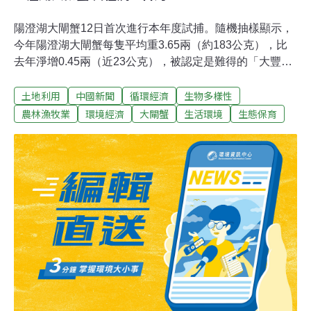
陽澄湖大閘蟹12日首次進行本年度試捕。隨機抽樣顯示，
今年陽澄湖大閘蟹每隻平均重3.65兩（約183公克），比
去年淨增0.45兩（近23公克），被認定是難得的「大豐
收」，準備於9月15日正式上市。 經側面了解，去年一位
土地利用
中國新聞
循環經濟
生物多樣性
台商到陽澄湖探路，先後二次收購近300市斤（約150公
斤）的大閘蟹苗種，輾轉入台，並養殖成功。 蘇州市農林
農林漁牧業
環境經濟
大閘蟹
生活環境
生態保育
局副局長蔣金龍說，今年陽澄湖大閘蟹產量可望突破2,000
噸，僅蘇州市的需求量就達3萬噸。市場人士指出，內地
需求太大，且今年大閘蟹行情看漲，內需量大，業者出口
台灣的意願不高。 據了解，太湖流域周邊湖泊都產大閘
蟹，品質不一，有的業者為冒充陽澄湖大閘蟹，把外來大
閘蟹「寄養」於此，當地稱為「洗澡蟹」。這些不肖業者
使用稀硫酸清洗外來客，使其光亮潔白，以符合正宗大閘
蟹第一特徵「肚白」，至於「青殼、金爪、黃毛」等特
點，一般消費者不易分辨而容易上當。蔣金龍說，去年當
局查獲一家違法業者，