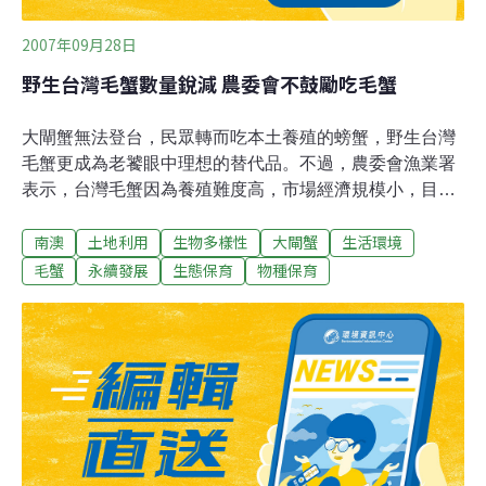
2007年09月28日
野生台灣毛蟹數量銳減 農委會不鼓勵吃毛蟹
大閘蟹無法登台，民眾轉而吃本土養殖的螃蟹，野生台灣
毛蟹更成為老饕眼中理想的替代品。不過，農委會漁業署
表示，台灣毛蟹因為養殖難度高，市場經濟規模小，目前
全都依賴野生撈捕，受到過度撈捕的影響，數量已經大幅
南澳
土地利用
生物多樣性
大閘蟹
生活環境
減少，為了生態並不贊成民眾吃毛蟹，漁業署現階段也沒
有發展台灣毛蟹養殖的計劃。 台灣毛蟹是台灣特有種，多
毛蟹
永續發展
生態保育
物種保育
數分數在台灣東部，分佈最多的是南澳地區，近年來受到
棲息環境過度開發，人們濫捕的影響，數量已經大幅銳
減，宜蘭縣政府曾經禁止撈捕過，不過成效不彰。 目前無
法「完全養殖」毛蟹；農委會漁業署副署長沙志一指出
「所謂完全養殖是種苗不靠天然的，就像鰻魚；日本鰻我
們不能完全養殖，必須每年撈鰻苗，但我們有七、八十種
水產品我們可以完全養殖，在這樣的情況下，所有毛蟹如
果要養殖的話，要去撈小苗的話，那是很難處理的」。