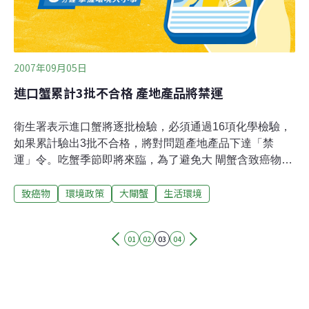
2007年09月05日
進口蟹累計3批不合格 產地產品將禁運
衛生署表示進口蟹將逐批檢驗，必須通過16項化學檢驗，
如果累計驗出3批不合格，將對問題產地產品下達「禁
運」令。吃蟹季節即將來臨，為了避免大 閘蟹含致癌物的
事件重演，繼日前公佈今年的加強進口管控新措施後，衛
致癌物
環境政策
大閘蟹
生活環境
生署今天(5日)起陸續進行進口檢驗流程演練，確認查驗環
節運作無虞，才會正式開放進口。鄭慧文強調，依規定，
所有進口的大閘蟹必須經過每一批逐批檢驗的把關，接受
01
02
03
04
標檢局耗時96個小時的16項化學檢驗、過兩關通過後，符
合標準才會放行，貨品才能從業者的倉庫裡，出貨到下游
的量飯店與海鮮店等地方販售，以避免過去驗出問題螃蟹
時，大閘蟹早就已經留入市面被民眾吞下肚的問題，確保
民眾吃蟹的安全。