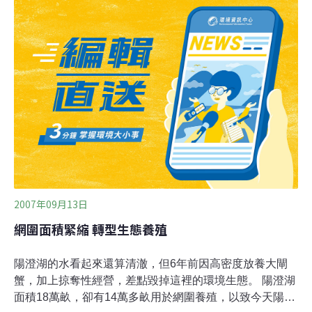
則因過度捕捉，產量銳減。宜蘭縣南澳鄉鄉長江明順則表
示，南澳毛蟹品種獨特，數量稀少，有絕種之虞。經封溪
保育才逐漸恢復生機，未來要以毛蟹發展親子生態觀光旅
遊，只看不吃。 另外，保育人士亦呼籲主管單位制定公
約，建議隔年捕抓，或只抓公的，才能永續保育溪流生
態。
2007年09月13日
網圍面積緊縮 轉型生態養殖
陽澄湖的水看起來還算清澈，但6年前因高密度放養大閘
蟹，加上掠奪性經營，差點毀掉這裡的環境生態。 陽澄湖
面積18萬畝，卻有14萬多畝用於網圍養殖，以致今天陽澄