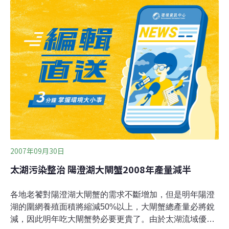
蟹行業協會秘書處負責人表示，也聽說大閘蟹吃避孕藥的
傳聞。「我們的湖水是流動的，如果放藥，早就流走了，
根本不可能餵給大閘蟹吃。」報導提到，該負責人說，在
大閘蟹上市前，市場監督員都會對打撈、運輸的過程進行
監督。同時，北京方面的檢驗檢疫部門也會對大閘蟹進行
相關檢測。
2007年09月30日
太湖污染整治 陽澄湖大閘蟹2008年產量減半
各地老饕對陽澄湖大閘蟹的需求不斷增加，但是明年陽澄
湖的圍網養殖面積將縮減50%以上，大閘蟹總產量必將銳
減，因此明年吃大閘蟹勢必要更貴了。由於太湖流域優氧