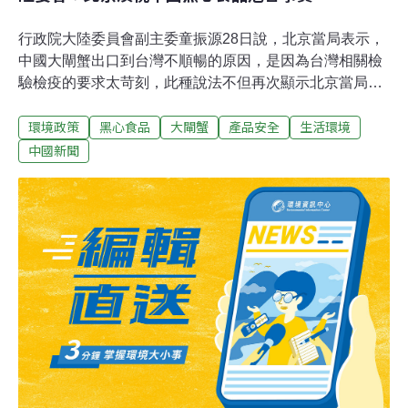
行政院大陸委員會副主委童振源28日說，北京當局表示，
中國大閘蟹出口到台灣不順暢的原因，是因為台灣相關檢
驗檢疫的要求太苛刻，此種說法不但再次顯示北京當局漠
視黑心食品危害各地民眾的事實，也凸顯其罔顧消費者健
環境政策
黑心食品
大閘蟹
產品安全
生活環境
康權益的惡劣態度，令人無法認同。近期中國輸往外國的
許多食品，被檢驗出含有超量的有毒物質，甚至致人於
中國新聞
死；今年4月，美國食品和藥物監督管理局更截獲了1千多
批次來自中國的含毒食品配料、有毒化妝品和假藥；泰國
衛生部也將10%左右的中國食品列入進口黑名單。雖然任
何國家都不能保證自己的出口商品絕對沒有問題。但是，
像這樣類別多、大批量、涉及這麼多國家和地區、造成如
此嚴重危害的食品，在世界上卻屬罕見。中國出口的黑心
食品一再遭各國檢驗出含有致癌物質，不但是衛生要求高
的西方國家，就是比中國落後的發展中國家，也對中國製
造的黑心食品與黑心藥品頗有微詞，引發各國政府的強烈
反彈與施壓。