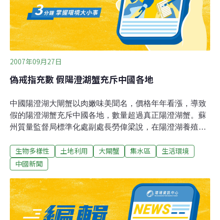
2007年09月27日
偽戒指充數 假陽澄湖蟹充斥中國各地
中國陽澄湖大閘蟹以肉嫩味美聞名，價格年年看漲，導致
假的陽澄湖蟹充斥中國各地，數量超過真正陽澄湖蟹。蘇
州質量監督局標準化處副處長勞偉梁說，在陽澄湖養殖水
域附近，每年假蟹至少是真蟹的5至10倍，而在中國各
生物多樣性
土地利用
大閘蟹
集水區
生活環境
地，假蟹有可能是真蟹的100倍。蘇州質量監督局及陽澄
湖大閘蟹行業協會歷年來採取多種防偽措施防範假貨：
中國新聞
2002年為螃蟹繫上印有「陽澄湖」字樣的金腰帶，2004年
起戴防偽戒指，且年年升級，例如今年的防偽戒指後蓋加
上網格，以有效保護戒指內的串碼。蘇州工業園區唯亭鎮
是陽澄湖大閘蟹核心產區，當地有「天下螃蟹在陽澄湖，