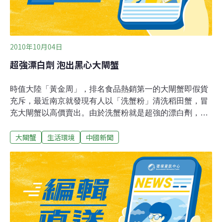
2010年10月04日
超強漂白劑 泡出黑心大閘蟹
時值大陸「黃金周」，排名食品熱銷第一的大閘蟹即假貨
充斥，最近南京就發現有人以「洗蟹粉」清洗稻田蟹，冒
充大閘蟹以高價賣出。由於洗蟹粉就是超強的漂白劑，經
過清洗的螃蟹，最多只能再養1、2天就壽終正寢，因此，
大閘蟹
生活環境
中國新聞
這些小販都是接到訂單後才進行清洗動作，否則死了賣不
出去，經銷商損失更大。