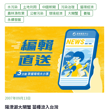
湖處於嚴重汙染狀態。繼續放任下去，大閘蟹終有絕跡的
水污染
土地利用
中國新聞
污染治理
循環經濟
一天。 今年陽澄湖網圍養殖面積，在當局強力執行下，縮
減為8萬畝，養殖戶也減至2千多戶。陽澄湖暫時舒緩一口
農林漁牧業
公害污染
環境經濟
大閘蟹
養殖
氣。當地政府準備在2010年，把陽澄湖的養殖面積，再壓
永續發展
縮為3萬5千畝，屆時大閘蟹年產將從目前的2千噸，降為
不足1千噸。為維持生計，養殖戶只能轉型為生態養蟹
業，走精質路線，不但能存活，而且能發揚光大。近年推
動已經得到印證。 一位業者私下說，生態的破壞，讓他們
感到恐怖，而不得不全面配合政策，包括養殖戶開始控制
投餌量，餌料改以鮮活螺螄和本湖區小雜魚和水草為主，
嚴禁投餵海鮮魚等影響水質的外源性餌料。
2007年09月13日
陽澄湖大閘蟹 苗種流入台灣