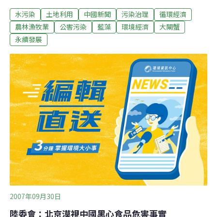
化極為嚴重，藍藻瀰漫各處，因此必須著手整治，明年整
水污染
土地利用
中國新聞
污染治理
循環經濟
個陽澄湖的圍網養殖面積，將從目前整體湖面面積的30%
下降到17%，養殖面積將從今年的8萬多畝縮減到3萬多
農林漁牧業
公害污染
藍藻
環境經濟
大閘蟹
畝。因此估計明年陽澄湖大閘蟹的總產量，將從今年的
永續發展
2100噸到2200噸，銳減到1000噸左右，螃蟹減少了，價
格上漲已是必然。
2007年09月30日
陸委會：北京漠視中國黑心食品危害事實