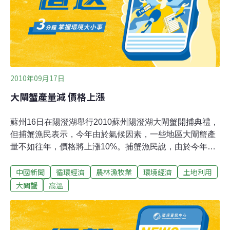
2010年09月17日
大閘蟹產量減 價格上漲
蘇州16日在陽澄湖舉行2010蘇州陽澄湖大閘蟹開捕典禮，
但捕蟹漁民表示，今年由於氣候因素，一些地區大閘蟹產
量不如往年，價格將上漲10%。捕蟹漁民說，由於今年
4、5月氣溫偏低，延遲蟹苗「吐殼」生長期，7月份後氣
中國新聞
循環經濟
農林漁牧業
環境經濟
土地利用
溫又升高了，達到攝氏39、40度，太熱也影響大閘蟹生
長，導致陽澄湖部份地區的大閘蟹產量不如往年。漁民也
大閘蟹
高溫
指出，加上餵給大閘蟹食用的小魚和玉米價格分別漲價
50%和1/3，且蟹苗和人工費都上漲，預計今年的大閘蟹價
格要比去年上漲10%。