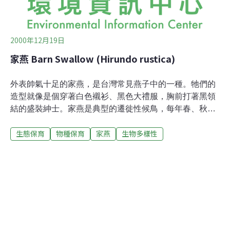
作比賽，歡迎民眾共同來關心這一家燕子今年在台灣育雛
2000年12月19日
家燕 Barn Swallow (Hirundo rustica)
外表帥氣十足的家燕，是台灣常見燕子中的一種。牠們的
造型就像是個穿著白色襯衫、黑色大禮服，胸前打著黑領
結的盛裝紳士。家燕是典型的遷徙性候鳥，每年春、秋季
候鳥過境時，牠們總是倏忽來去，不作長期的停留... 有首
生態保育
物種保育
家燕
生物多樣性
唐詩，相信許多人年輕時候都讀過：「樑上有雙燕，翩翩
雄與雌。銜泥兩椽間，一巢生四兒...」這是一首描述父母
們苦心撫養子女，而子女長大後卻棄之不顧、逕自遠離的
作品，其中也生動地描繪出燕子的生態。的確，當家燕的
繁殖進入緊鑼密鼓階段時，成鳥們真的是奔波勞苦，忙著
銜來一些泥巴、稻草來築巢。牠們常會利用人們的屋簷，
來為鳥巢擋風遮雨；辛苦工作之後完成的鳥巢，形狀就像
個嵌在牆壁上的大碗公。家燕每窩通常產下4到5個蛋，因