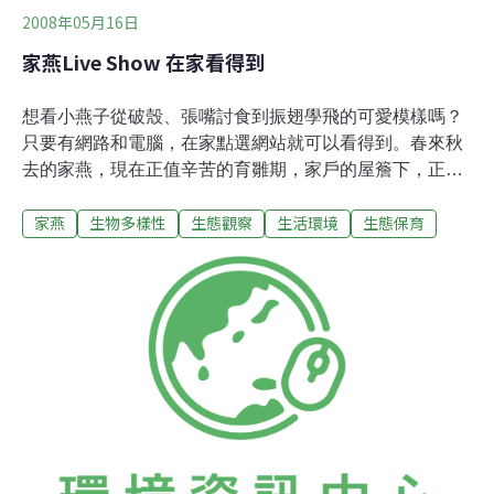
2008年05月16日
家燕Live Show 在家看得到
想看小燕子從破殼、張嘴討食到振翅學飛的可愛模樣嗎？
只要有網路和電腦，在家點選網站就可以看得到。春來秋
去的家燕，現在正值辛苦的育雛期，家戶的屋簷下，正上
演著精采的生態劇，台灣環境資訊協會架設家燕線上觀測
家燕
生物多樣性
生態觀察
生活環境
生態保育
即時轉播平台，方便民眾紀錄家燕的成長過程。春天是燕
子來台築巢的時節，台灣環境資訊協會找到一處民宅屋簷
下的燕子窩作為觀測地，利用針孔攝影技術將家燕干擾降
到最低，從燕子孵蛋開始進行拍攝，目前已有四隻小燕子
誕生，經常可見小燕張嘴討食可愛又有趣的模樣，偶爾可
見親鳥飛回餵食的畫面。台灣環境資訊協會秘書長陳瑞賓
表示，家燕是一種特別的動物，與人類親近，較不怕人為
干擾，所以選擇牠作為觀察對象。從3月開始，已有幾所
學校讓學生觀看此家燕線上觀測網站，藉此提昇學生對自
然生物的興趣。台灣環境資訊協會專案經理湯谷明表示，
未來將致力於校園的教育推廣，並結合以家燕為主題的創