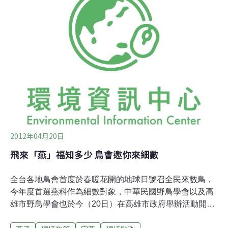
蟲，所以才會吸引大批家燕，在每年4到5月的繁殖期來此
覓食，無奈連絡花蓮南北的省道也剛好在此，所以呼籲駕
駛人行經該處請放慢速度。花蓮縣玉里鎮長龔文俊表示：
「在這裡我們也呼籲民眾在這個路段經過的時候，尤其是
傍晚期間、覓食的高峰期，車速能夠慢一點。」
2012年04月20日
飛來「燕」福知多少 鳥會邀你來細數
全台各地鳥會首度於春暖花開的地球日號召全民來數鳥，
今年度首選燕科作為細數對象，中華民國野鳥學會以及高
雄市野鳥學會也於今（20日）在高雄市政府舉辦活動開跑
記者會，會中發表詩人余光中以燕子創作的新詩，喚起民