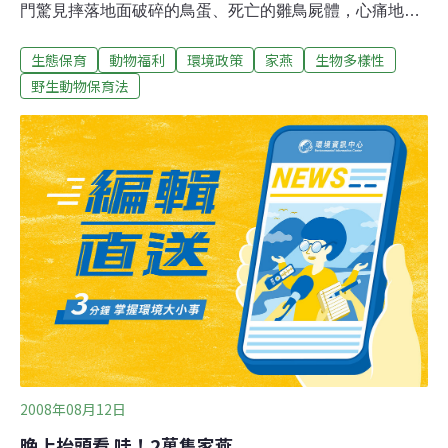
門驚見摔落地面破碎的鳥蛋、死亡的雛鳥屍體，心痛地咒
罵：「夭壽喔！是誰做這種惡質的事情！」陳姓鳥友說，
生態保育
動物福利
環境政策
家燕
生物多樣性
通常一對家燕親鳥在繁殖季築巢2至3窩，每窩4至6顆蛋，
若取低值估算，就有超過200隻即將或已誕生的「鳥命」
野生動物保育法
淪亡。巡邏警網也及時攔下正要開車離去的高姓男子，卻
被嗆聲「無法可管」，警方抄錄身分、車籍資料後任其離
去。警方表示，涉嫌搗毀鳥巢的高姓男子受檢時聲稱鳥糞
污損他的汽車，一氣之下才破壞鳥巢，將轉請台北市政府
產業發展局動物保護處開罰。市府動保處技正陳以詮說，
初步認定家燕是一般類野生動物，高姓男子行為涉嫌違反
野生動物保育法第17條，將依警方調查到的資料研議裁
處，今天將實地勘查。
2008年08月12日
晚上抬頭看 哇！2萬隻家燕