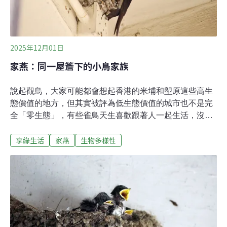
2025年12月01日
家燕：同一屋簷下的小鳥家族
說起觀鳥，大家可能都會想起香港的米埔和塱原這些高生
態價值的地方，但其實被評為低生態價值的城市也不是完
全「零生態」，有些雀鳥天生喜歡跟著人一起生活，沒人
居住的地方，牠們反而不愛，例如：麻雀和家燕。麻雀愛
享綠生活
家燕
生物多樣性
追著人腳邊討吃，但在築巢繁殖這「鳥生大事」時仍是會
躲起來，不讓人看見。但家燕則不同，不會向人討吃，但
卻會在民居屋簷下，甚至在大門前築鳥巢，生小孩，讓你
看著牠的小孩長大學飛，實在是雀鳥界中罕見的親善大
使，但這背後其實藏著小鳥的大智慧。對於不懂飛的鳥蛋
及幼鳥來說，生存有五大天敵，包括：惡劣天氣、蛇、
貓、猛禽與人，但當家燕將鳥巢築於懸空的屋簷下時，這
些天敵便全傷不了牠們。無論是猛烈陽光、十號風球，或