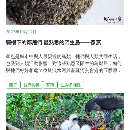
是世紀黑雨，屋簷全擋下來；蛇及貓因爬不上懸空的屋
簷，所以吃不了鳥蛋或幼鳥；有人居住的地方，猛禽也不
敢飛來；所以只要人類不傷害鳥巢，屋簷對家燕來說確是
一個五星級的家！家燕，更多人叫牠們「燕子」，但其實
2022年10月12日
「燕子
騎樓下的鄰居們 最熟悉的陌生鳥──家燕
家燕是城市中與人最親近的鳥類，牠們與人類共同生活，
也受到人類活動影響，對這些熟悉又陌生的鳥鄰居，如何
與牠們好好相處？位於淡水河與基隆河交會處的五股濕
地，不只肩負蓄洪功能，也是許多生物的家園，荒野保護
燕子
我們的島
家燕
生物多樣性
協會經常在這裡舉辦生態觀察活動，每年夏末秋初的賞燕
季，更是重頭戲之一。解說員帶領賞燕民眾，來到濕地中
最密集的一處蘆葦叢，隨著暮色降臨，天空中出現密密麻
麻的黑點，成千上萬隻家燕，陸續返回這個可能是北台灣
最大的夜棲地點。荒野保護協會解說員羅經國對賞燕民眾
解說：「俗話說『倦鳥歸巢』，其實家燕只有在育雛時，
才會在巢裡過夜。」騎樓下的鄰居們家燕是夏候鳥，每年