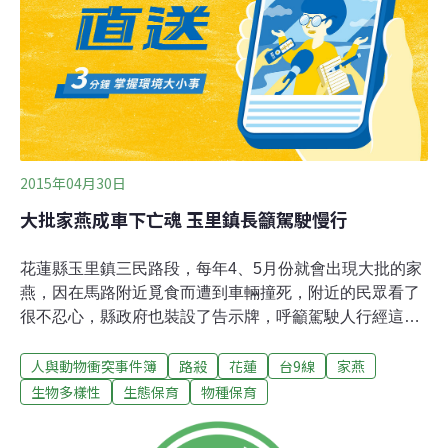
久，鳥爸爸就開始嘗試餵小孩，這次就很成功，「牠知道
要撕很小塊，小孩也知道要吃。」這不只是研究，也是一
場真實、即時的生命教育。都市裡有食物鏈高層的猛禽，
讓民眾感到很新奇。不過，都市裡讓人感到新奇的鳥巢，
可不止這一個。牠們在不同地方築巢珠頸斑鳩會躲在人來
人往的行道樹上孵蛋；五色鳥只能選擇枯樹，因為
2015年04月30日
大批家燕成車下亡魂 玉里鎮長籲駕駛慢行
花蓮縣玉里鎮三民路段，每年4、5月份就會出現大批的家
燕，因在馬路附近覓食而遭到車輛撞死，附近的民眾看了
很不忍心，縣政府也裝設了告示牌，呼籲駕駛人行經這個
路段時減速慢行。來到花蓮縣玉里鎮的台九線三民路段，
人與動物衝突事件簿
路殺
花蓮
台9線
家燕
可以看見許多燕子正在馬路上低飛覓食，唯獨來往的車輛
似乎看不見牠們，一台台的高速衝過，所以這裡每天都有
生物多樣性
生態保育
物種保育
上百隻的燕子被撞死，附近的民眾看了都很心疼。玉里鎮
公所表示，三民路段因為附近芒果花和稻米會產生許多小