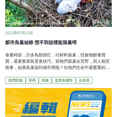
春天會從印尼、菲律賓等地來台灣繁衍下一代，在舊式騎
樓建築較多的區域，很容易就能看到燕巢。台北市北投區
可能是最愛燕子的地方，北投捷運站外的廣場地磚，就是
不同燕子的馬賽克拼貼，許多店家牆上掛著北投區公所製
作的「愛燕之家」標示牌。
2022年07月13日
都市鳥巢祕錄 想不到這裡能築巢吧
春夏時節，許多鳥類很忙，叼材料築巢，找食物餵養寶
寶，還要教菜鳥覓食技巧。當牠們築巢在荒野，與人相安
無事，如果鳥巢築到城市裡呢？在牠們生命中最繁重的育
幼階段，人們該如何面對這些同住在都市裡的鳥類？抬起
我們的島
家燕
鳥巢
生物多樣性
五色鳥
頭望向大樹枝條，晨間運動的人們，正尋找大安森林公園
直播秀的主角，鳳頭蒼鷹。台灣猛禽研究會與大安森林公
園之友基金會合作，從 2014年開始，在每年繁殖季進行線
上直播，讓民眾親眼目睹牠們如何傳宗接代。台灣猛禽研
究會研究員王李廉說，育雛期間親鳥帶回來的食物，大概
有70%是鳥類，以往公鳥餵食技巧不太好，今年開播沒多