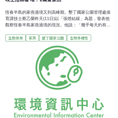
恆春半島的家燕過境又到高峰期。墾丁國家公園管理處保
育課技士蔡乙榮昨天(11日)以「張燈結綵」為題，發表他
觀察恆春半島家燕過境的現況。他說：「幾乎每天約有2
萬隻的家燕群飛舞後，夜棲恆春，希望大家不要錯過觀賞
生態保育
家燕
墾丁國家公園
生物多樣性
這大自然奇景的機會。」 蔡乙榮說，燕子是我們一般人相
當熟悉的鳥類，在台灣可以看到至少6種，有家燕、洋
燕、赤腰燕、棕沙燕、灰沙燕及毛腳燕，有時還有金腰燕
（與赤腰燕很像似）過境。 家燕在恆春半島有明顯停棲過
夜的現象，從5月下旬至9月中旬，7月至8月是主要過境
期。 可能受地球暖化影響，今年家燕的過境高峰從上月中
旬才開始，以省北路、恆公路、恆西路為主要夜棲地，每
天約有2萬隻，今年鄰近滿州鄉也出現大量的家燕。 蔡乙
榮說，觀賞家燕的時間是傍晚時分。家燕會先飛到夜棲地
時會在空中盤旋，再降落在街道內的電線上，停滿時每隻
家燕棲息的間隔距離約10公分。翌日，天未亮，牠們就一
批一批的飛離。