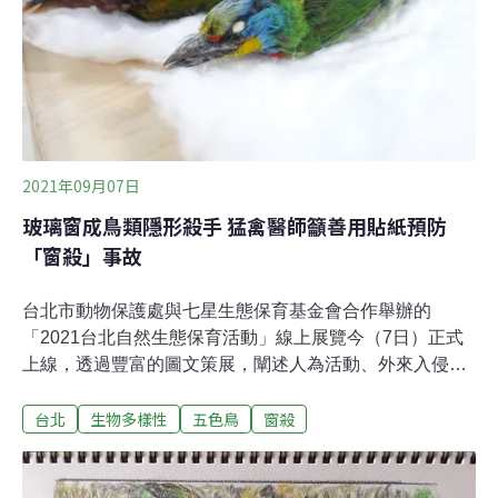
要撕很小塊，小孩也知道要吃。」這不只是研究，也是一
場真實、即時的生命教育。都市裡有食物鏈高層的猛禽，
讓民眾感到很新奇。不過，都市裡讓人感到新奇的鳥巢，
可不止這一個。牠們在不同地方築巢珠頸斑鳩會躲在人來
人往的行道樹上孵蛋；五色鳥只能選擇枯樹，因為
2021年09月07日
玻璃窗成鳥類隱形殺手 猛禽醫師籲善用貼紙預防
「窗殺」事故
台北市動物保護處與七星生態保育基金會合作舉辦的
「2021台北自然生態保育活動」線上展覽今（7日）正式
上線，透過豐富的圖文策展，闡述人為活動、外來入侵種
等野生動物面臨的衝擊。北市動保處今日也召開實體記者
台北
生物多樣性
五色鳥
窗殺
會，邀請台灣猛禽研究會說明「窗殺」對鳥類的影響，以
及如何運用身邊材料避免鳥類撞擊玻璃。台灣猛禽研究會
猛禽救傷站主任獸醫師王齡敏表示，由於玻璃窗戶會產生
鏡像反射，讓鳥類誤以為可以穿越而撞上，建議民眾可以