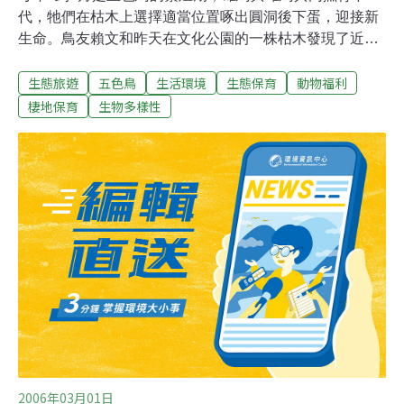
代，牠們在枯木上選擇適當位置啄出圓洞後下蛋，迎接新
生命。鳥友賴文和昨天在文化公園的一株枯木發現了近10
個圓洞，架穩相機，果然等到小五色鳥探出頭來，張大嘴
生態旅遊
五色鳥
生活環境
生態保育
動物福利
等著爸媽帶來食物。親鳥在艷陽下忙碌得很，約每間隔10
分鐘就銜著食物回巢，先站在另一棵樹上警戒，確定安全
棲地保育
生物多樣性
後才飛速奔向雛鳥，站在洞口將食物投進孩子嘴裡，有時
還會鑽進洞內將雛鳥的糞便銜走，避免孳生細菌。賴文和
說，枯木是五色鳥繁殖的重要元素，只有枯木才適合打洞
做巢，生長中的樹木則濕度過高，五色鳥絕對不會用它來
做窩。但他說，以前園內留下不少枯木，很容易就發現五
色鳥育雛，但去年園方擔心枯木傾倒危及遊客安全，伐除
到只剩一棵，這也是園內僅存的五色鳥繁殖基地，希望園
方不要再砍除。
2006年03月01日