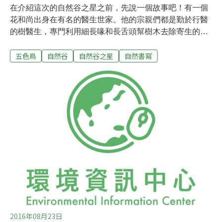
在介紹這次的自然谷之星之前，先說一個故事吧！有一個
花和尚出身在有名的醫生世家。他的宗親們都是勤於行醫
的樹醫生，專門利用細長喙和長舌頭幫樹木去除寄生的昆
蟲，森林的樹木在他們的照顧下都長得十分健康。這些樹
五色鳥
自然谷
自然谷之星
自然書寫
醫生雖然在森林中富有聲望但也很謙虛，過著衣著樸實的
生活。然而花和尚卻不是如此，與其它宗親不同，他的喙
生來粗大厚實，讓他覺得自己比其它親戚來得厲害。不行
醫的他天天穿了漂亮的衣服在群鳥中炫耀。觀世音菩薩來
了看到這種情況，便著手開導他，花和尚在觀世音菩薩的
導引之下終於領悟，決心改變自己的生活，除了每天以素
果為主食之外，從白天到晚上都很認真「嘓、嘓、嘓」的
在森林裡敲木魚唸經。故事中透露了許多線索，大家猜得
到這次自然谷之星要介紹的是誰了嗎？沒錯，今天要介紹
的便是五色鳥，五色鳥在台灣現在已經被正名為台灣擬啄
木，是台灣的特有種。自然谷的五色鳥族群頗豐，雖然常
常可以聽到他的聲音，但要見他們一面可就難了。不像故
2016年08月23日