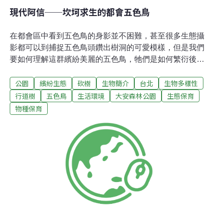
現代阿信──坎坷求生的都會五色鳥
在都會區中看到五色鳥的身影並不困難，甚至很多生態攝
影都可以到捕捉五色鳥頭鑽出樹洞的可愛模樣，但是我們
要如何理解這群繽紛美麗的五色鳥，牠們是如何繁衍後
代，牠們如何在這片土地上生存？今天我要專訪一位鳥類
公園
繽紛生態
砍樹
生物簡介
台北
生物多樣性
學家， 透過她在都會森林的五色鳥研究，你會發現在都會
中尋求生存的鳥兒不為人知的辛苦與毅力，甚至比較起在
行道樹
五色鳥
生活環境
大安森林公園
生態保育
陽明山生活的五色鳥，在大安森林中的五色鳥，簡直就像
物種保育
是現代阿信，無畏現實生活的挑戰，並努力存活在這片土
地上。眼前這位鳥類學家跟我緣份不淺，一方面我們是國
中同學，另一方面她工作的地方就在植物園旁邊，跟我的
電台很近，我們之前因為合作一個稱作「傾聽森林」的案
子而熟識。當然，對身為林業試驗所副研究員的葛兆年來
說，因為台北植物園就在她的辦公室旁邊，很方便就近尋
著研究主題，我甚至也幫她觀察過一陣子五色鳥。雖然五
色鳥跟我們如此貼近，但是，真正了解牠的人並不多。
2010年，葛兆年發現植物園內有很多鳥類，包括白頭翁