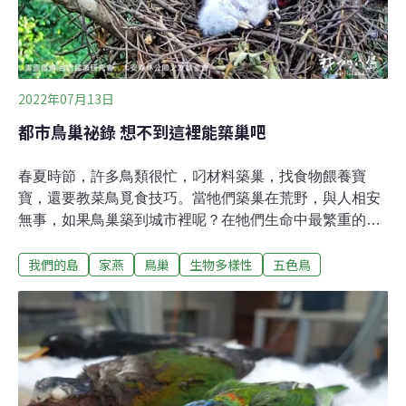
202隻次猛禽，以領角鴞最多、鳳頭蒼鷹其次。每年受理
的猛禽救傷有25%是車禍，排名第二則是撞玻璃
（20%）。高樓林立的都市叢林、四處可見的玻璃帷幕可
能成為禽鳥的隱形陷阱。王齡敏指出，台灣目
2022年07月13日
都市鳥巢祕錄 想不到這裡能築巢吧
春夏時節，許多鳥類很忙，叼材料築巢，找食物餵養寶
寶，還要教菜鳥覓食技巧。當牠們築巢在荒野，與人相安
無事，如果鳥巢築到城市裡呢？在牠們生命中最繁重的育
幼階段，人們該如何面對這些同住在都市裡的鳥類？抬起
我們的島
家燕
鳥巢
生物多樣性
五色鳥
頭望向大樹枝條，晨間運動的人們，正尋找大安森林公園
直播秀的主角，鳳頭蒼鷹。台灣猛禽研究會與大安森林公
園之友基金會合作，從 2014年開始，在每年繁殖季進行線
上直播，讓民眾親眼目睹牠們如何傳宗接代。台灣猛禽研
究會研究員王李廉說，育雛期間親鳥帶回來的食物，大概
有70%是鳥類，以往公鳥餵食技巧不太好，今年開播沒多
久，鳥爸爸就開始嘗試餵小孩，這次就很成功，「牠知道