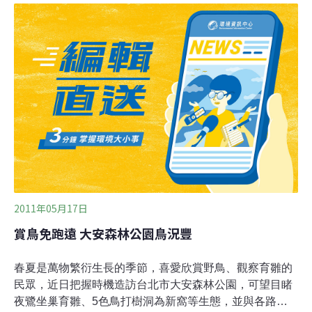
色鳥喊價1000元，研判偷鳥賊利用傍晚6、7點，遊客漸散
時，偷偷鋸斷樹木盜走鳥巢。高市自然觀察學會常務理事
許坤金也說，從鋸斷樹幹研判，偷鳥賊先將鳥巢洞口堵
住，把五色鳥困在鳥巢，再鋸斷樹幹後一併盜走。
2011年05月17日
賞鳥免跑遠 大安森林公園鳥況豐
春夏是萬物繁衍生長的季節，喜愛欣賞野鳥、觀察育雛的
民眾，近日把握時機造訪台北市大安森林公園，可望目睹
夜鷺坐巢育雛、5色鳥打樹洞為新窩等生態，並與各路鳥