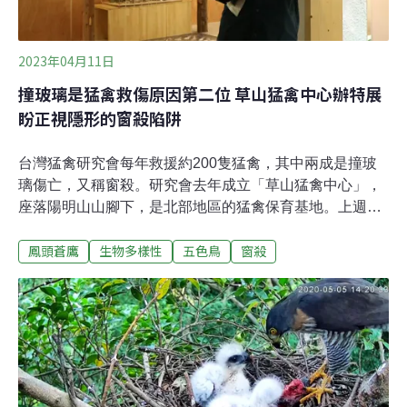
2023年04月11日
撞玻璃是猛禽救傷原因第二位 草山猛禽中心辦特展
盼正視隱形的窗殺陷阱
台灣猛禽研究會每年救援約200隻猛禽，其中兩成是撞玻
璃傷亡，又稱窗殺。研究會去年成立「草山猛禽中心」，
座落陽明山山腳下，是北部地區的猛禽保育基地。上週末
（9日）草山猛禽中心慶祝成立周年，推出「野鳥窗殺-看
鳳頭蒼鷹
生物多樣性
五色鳥
窗殺
不見的陷阱」特展，由猛禽救傷站主任王齡敏親自導覽，
讓更多民眾了解窗殺議題。而鳳頭蒼鷹網紅「黃恩萼」
（黃N2）去年遭路殺後製成標本，也於當日正式入厝，重
現英姿，吸引不少粉絲慕名而來。缺完善通報機制 台灣窗
殺黑數仍多草山猛禽中心由台灣猛禽研究會於2022年成
立，台灣猛禽研究會祕書長蔡岱樺回顧，一年來團隊發想
各類環境教育活動，希望能突破同溫層，帶領更多人進入
猛禽的世界。猛禽會在2017年增設猛禽救傷站，去年救援