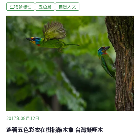
生物多樣性
五色鳥
自然人文
果園無人聞問，觀察好一陣，確定是荒廢了。依此研判，
等筆柿紅熟，我應該有機會採摘。但這一小小心願，今晨
破滅了。少說有六、七隻五色鳥，一早便來筆柿樹用餐。
凡是有些黃熟的果實，都被五色鳥以粗大的嘴喙豪邁地大
咬，啄出一個大洞。五色鳥有三、兩隻結集便相當罕見，
一次集聚這麼多隻委實難得。或許這是一個家族，有些是
今年才出生的亞成鳥，但我毋寧相信，那是這一山區的五
色鳥們，因為知道這裡有筆柿大餐，呷好到相報，一早都
跑來大塊朵頤。我站在那兒遠望，牠們機伶地躲入樹叢
裡。我佇立太久，牠們轉而不耐，紛紛離去。等我從農路
盡頭折返，牠們又從筆柿驚飛，嘴喙還有柿肉的殘漬。接
下幾日，清晨經過時，這處柿園都有這麼一群五色鳥上
2017年08月12日
穿著五色彩衣在樹梢敲木魚 台灣擬啄木