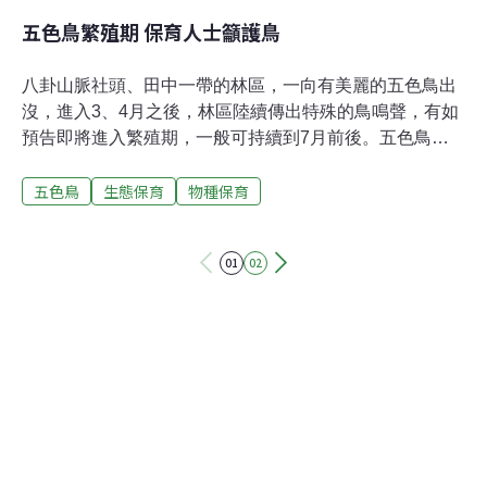
五色鳥繁殖期 保育人士籲護鳥
八卦山脈社頭、田中一帶的林區，一向有美麗的五色鳥出
沒，進入3、4月之後，林區陸續傳出特殊的鳥鳴聲，有如
預告即將進入繁殖期，一般可持續到7月前後。五色鳥會
發出有如敲木魚的叫聲，因此也被稱為「花和尚」。利用
五色鳥
生態保育
物種保育
大枯木樹洞築巢的五色鳥，由於以綠色為主的鳥羽非常漂
亮，因此常成為被捕捉的目標。八卦山脈保育協會理事長
張宏之表示，曾在路旁看到有人叫賣關在鳥籠中的五色
01
02
鳥，數量多達20隻，可見坊間確實有人為了貪圖近利，不
惜捕捉五色鳥。五色鳥仍有待保護。