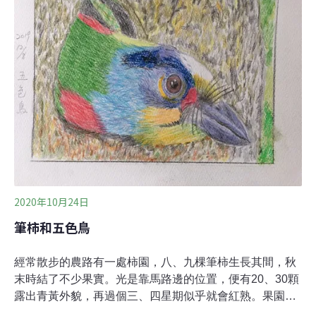
透過在窗戶外側貼上貼紙等方式，讓鳥類看見障礙物，避
免窗殺事故發生。首度改為線上展覽 內容涵蓋眾多保育議
題台北市動保處長宋念潔表示，「台北自然生態保育活
動」原是一年一度由台北市動保處舉辦的生態市集擺攤活
動，每一年都會邀請各個保育單位共襄盛舉，透過嘉年華
的形式，讓民眾更了解不同的生態保育議題。今年礙於
COVID-19疫情，無法辦理實體活動，改以圖文線上展覽
的方式，用10篇圖文介紹台北市裡的保育故事，主
2020年10月24日
筆柿和五色鳥
經常散步的農路有一處柿園，八、九棵筆柿生長其間，秋
末時結了不少果實。光是靠馬路邊的位置，便有20、30顆
露出青黃外貌，再過個三、四星期似乎就會紅熟。果園背
山，前後還有些菜畦，大清早固定有二三農民在整理。但