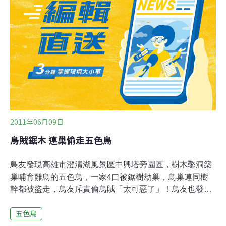
牌。步道路基多為河階台地，是蛙類的天堂，地被植物豐
富，山壁布滿蕨類植物「山蘇」，沿途還有野薑花和油桐
樹。停下腳步，耳邊蟲鳴鳥叫，不時可欣賞穿梭溪谷的鳥
兒，翠鳥、台灣藍鵲、五色鳥都是這裡的常客。林鴻忠
說，步道終點是九寮溪瀑布，冬末春初雪山融雪，站在觀
瀑平台上，欣賞瀑布壯觀氣勢，再閉上眼深呼吸，很享
受。
2011年06月09日
鳥賊鋸木 連巢偷走五色鳥
鳥友發現高雄市澄清湖風景區中興塔旁園區，樹木鑿洞築
巢哺育雛鳥的五色鳥，一家4口被鋸樹劫巢，鳥巢連同樹
幹都被盜走，鳥友斥責偷鳥賊「太可惡了」！鳥友也發
現，園區豐源閣的五色鳥鳥巢的樹幹也留下鋸痕，所幸樹
五色鳥
幹巨大，偷鳥賊還沒鋸斷即離去。水公司七區處觀光課長
吳清泉說，網路上流傳，偷鳥賊把鳥類賣到鳥店，一隻五