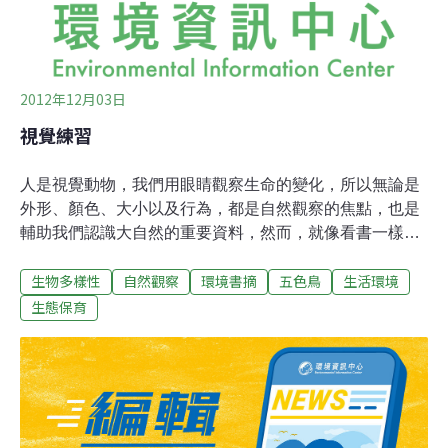
2012年12月03日
視覺練習
人是視覺動物，我們用眼睛觀察生命的變化，所以無論是
外形、顏色、大小以及行為，都是自然觀察的焦點，也是
輔助我們認識大自然的重要資料，然而，就像看書一樣，
要「看重點」也要「記住重點」，這樣我們才能對被觀察
生物多樣性
自然觀察
環境書摘
五色鳥
生活環境
的對象更加熟悉明瞭。我們從小從父母、師長、書本、電
視甚至電腦裡吸收各式各樣的自然知識，但你會在自然觀
生態保育
察的過程中，看到許多書本或學習經驗裡未曾有過的新發
現！所以相信你的眼睛，從小處到大地方，無論是一個公
園、一條小步道或只是一隻書桌前的小蟲子，只要你勤勞
地反覆觀察，也許會讓你有意想不到的收穫！曾有一個網
路的科學報導，如果與數位單眼相機相比，人的眼睛大約