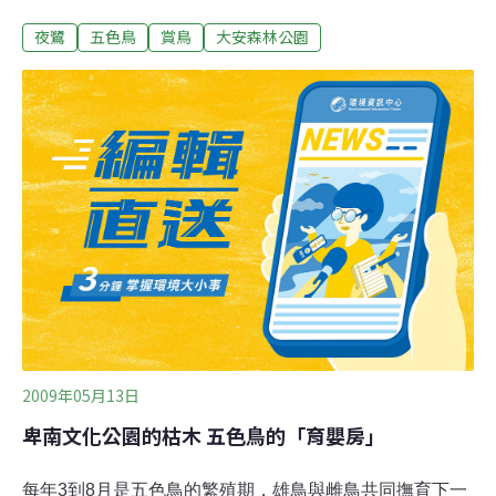
友交流鳥知識、鳥類攝影技巧等，滿載知性感性而返。市
夜鷺
五色鳥
賞鳥
大安森林公園
政府公園路燈工程管理處大安森林公園辦公室指出，大約
2、3週前，有鳥友發現露天音樂台左方，園內步道軸心路
口旁某棵樹上，一對5色鳥勤奮地用嘴鑿洞，興築愛的小
窩。無獨有偶，倚靠生態防洪池西側欄杆，目光朝人工島
樹叢搜尋，也能看到夜鷺啣枝鋪巢，已孵育出3隻雛鳥，
羽毛還很稀疏，卻不時探頭巴望親鳥覓得食物回巢哺育，
或者起身嘗試步出巢外認識新世界。
2009年05月13日
卑南文化公園的枯木 五色鳥的「育嬰房」
每年3到8月是五色鳥的繁殖期，雄鳥與雌鳥共同撫育下一