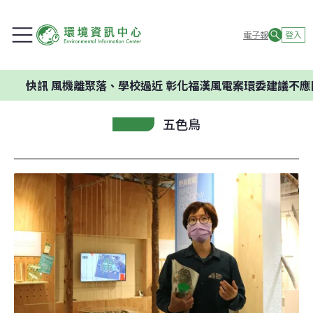
電子報
登入
訊
風機離聚落、學校過近 彰化福漢風電案環委建議不應開發
五色鳥