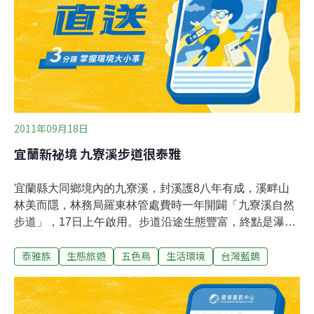
是一台配有50mm的標準鏡頭，光圈從F4∼F32自動調整，
ISO50∼6400（感光度），快門約1/24的連拍相機，對焦
速度非常快，最遠與最近的對焦距離切換只要0.5秒，畫素
可達5億以上。雖然這些數據只是一些人的推算，還未獲
證實，但光看這樣的條件，眼
2011年09月18日
宜蘭新祕境 九寮溪步道很泰雅
宜蘭縣大同鄉境內的九寮溪，封溪護8八年有成，溪畔山
林美而隱，林務局羅東林管處費時一年開闢「九寮溪自然
步道」，17日上午啟用。步道沿途生態豐富，終點是瀑
布，充滿了濃濃泰雅風情。九寮溪自然步道是一條具有泰
泰雅族
生態旅遊
五色鳥
生活環境
台灣藍鵲
雅特色的步道，沿著九寮溪開闢，從路線到開發，由羅東
林管處和大同鄉崙埤社區合作，當地的泰雅族人協助設計
並參與施工。沿途的豁雲橋、巴尬吊橋、哈隘吊橋及臨瀑
橋，採用泰雅圖騰，命名也與泰雅相關，沿途設置解說