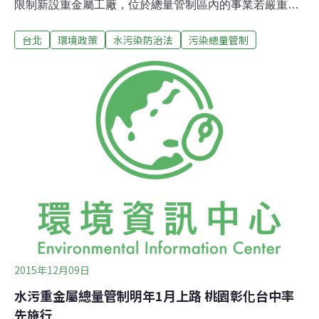
限制新設重金屬工廠，位於總量管制區內的事業若嚴重違
規，最重可廢止排放許可證。目前桃園市已劃定100萬公
台北
環境政策
水污染防治法
污染總量管制
頃的管制區，最快105年1月實施。水保處科長張根穆表
示，總量管制區分兩級，一級管制區不得新設重金屬工
廠，既設的工廠需在2年內使排放水質符合灌溉水標準；
若想在二級管制區新設重金屬工廠，排放水質也需符合灌
溉水標準，既設工廠的放流水標準則較一般嚴格兩倍。總
量管制區內的工業區即使有專用汙水下水道系統，放流水
標準也嚴格兩倍。以鉻為例，現行放流水標準為2ppm，位
於管制區內的工業區及二級管制區的既設工廠，放流水中
鉻濃度限值為1ppm；一級管制區既設工廠和二級管制區的
新設工廠排放水鉻限值加嚴為0.1ppm，相較現行標準嚴格
20倍。台中預計劃設範圍包含詹厝園圳上下游，彰化則規
劃將東西二、三圳附近約1190公
2015年12月09日
水污重金屬總量管制明年1月上路 桃園彰化台中率
先施行