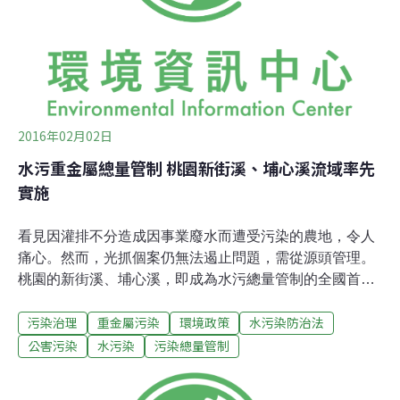
限已倒數計時，呼籲業者加速作業，若未於期限內完成登
錄，將由環保局依業者過去7年申報紀錄逕行認可排放
量。他強調，
2016年02月02日
水污重金屬總量管制 桃園新街溪、埔心溪流域率先
實施
看見因灌排不分造成因事業廢水而遭受污染的農地，令人
痛心。然而，光抓個案仍無法遏止問題，需從源頭管理。
桃園的新街溪、埔心溪，即成為水污總量管制的全國首
例，其流域面積包含龍潭、平鎮、中壢、大園、蘆竹等區
污染治理
重金屬污染
環境政策
水污染防治法
域達1萬公頃。此外，彰化縣將在今年上半年完成程序，
台中市也展開研商。環署更透露，高雄市、新北市也可望
公害污染
水污染
污染總量管制
陸續加入。2日，環署舉行記者會宣告，已核定桃園市政
府所提之新街溪、埔心溪流域廢（污）水排放總量管制方