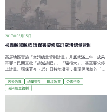
等人的不滿，起身舉起要求刪除該項的海報，而簡報就在
這樣的對峙中展開。此次環評法修法，詹順貴表示主要著
力在提出強化政策環評功能、增進目的事業主管機關角色
功能、明訂環評委員迴避規範、明確書件展延補正規定、
檢討修正環評審查結論效期、新增得變更或廢止環評審查
結論、檢討修訂環評追蹤監督機制、增列應環評之開發
2017年06月15日
被轟越減越肥 環保署擬修高屏空污總量管制
高屏地區實施「空污總量管制計畫」月底就滿二年，成果
再哪？民間直批「越減越肥」、「騙很大」、甚至要求停
止計畫。環保署今（15）日特地澄清，指環保署給的「認
可排放量」比工廠實際排放多的部份「不能」拿來賣給新
污染治理
總量管制
環境政策
公害污染
工廠或擴廠，請民眾安心，且現行數字已經顯示污染已經
呈現下降趨勢。對於關廠工廠的額度還可以釋出給新工廠
污染總量管制
進駐，環署表示，發展跟環保間還是要取得平衡，不能要
求高屏都不再有新工廠，但會逐步提高管制。環署已規劃
將限縮工廠關廠可釋出的交易額度從八成降至五成、並調
整認可量的規則，預計年底完成修法。先減量再允許新工