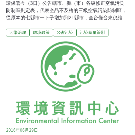
環保署今（3日）公告轄市、縣（市）各級修正空氣污染
防制區劃定表，代表空品不及格的三級空氣污染防制區，
從原本的七縣市一下子增加到21縣市，全台僅台東仍維持
二級防制區。納入三級防制區之後，管制的對象與強度均
污染治理
環境政策
公害污染
污染總量管制
會加強，不論是既存、新設、變更的污染源，均會受到控
管。日後，除了在台東外，新建或擴廠，都必須採用最佳
可行控制技術（BACT）。 空污防制區劃定 歷年來修正幅
度最大空氣污染防制區每兩年修正一次，這次是歷年來修
正幅度最大的一次，主要的原因是空品標準於2012年納入
細懸浮微粒（PM2.5），到去年底已經監測滿三年，今年
PM2.5首度新增為防制區的項目。除了台東外，其餘縣市
PM2.5均不合格。懸浮微粒PM10的部分，雲林縣以南，及
金門縣共7個縣市未達標準；臭氧則有高雄市與屏東縣兩
地不合格。二氧化硫、二氧化氮、一氧化碳各縣市均符合
標準。本項修正自2017年1月1日生效。新建擴廠均須採最
佳可行控制技術
2016年06月29日