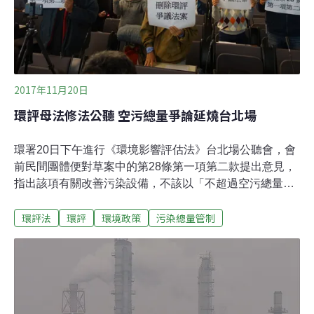
2017年11月20日
環評母法修法公聽 空污總量爭論延燒台北場
環署20日下午進行《環境影響評估法》台北場公聽會，會
前民間團體便對草案中的第28條第一項第二款提出意見，
指出該項有關改善污染設備，不該以「不超過空污總量」
為由，讓增加產能及變更製程等可改以「變更內容對照
環評法
環評
環境政策
污染總量管制
表」審查，認為此舉對空污的實際減量無益，主張刪除這
個修正。不過，環保署副署長詹順貴卻認為，民間從子法
環評施行細則修正與上週高雄場的討論中，早已相當明確
的表達反對意見，環署也已經相當瞭解。因詹順貴在會前
致詞，便提醒與會者不需糾結此項，請對其他修正的部分
提出意見。不料，卻再次引起水資源保育聯盟主任粘麗玉