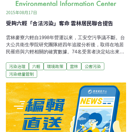
2015年08月17日
受夠六輕「合法污染」奪命 雲林居民聯合提告
雲林麥寮六輕自1998年營運以來，工安空污爭議不斷。台
大公共衛生學院研究團隊經四年追蹤分析後，取得在地居
民罹癌與六輕相關的確實數據。74名受害者決定站出來，
委託元貞聯合法律事務所詹順貴律師對台塑、南亞、台
污染治理
六輕
環境政策
雲林
公害污染
化、台塑石化、麥寮汽電5家公司提告。詹順貴13日到雲
林地方法院遞狀，求償7017萬。詹順貴律師表示，六輕對
污染總量管制
經濟貢獻很大，但利益由大股東分享，禍害留給周邊鄉鎮
居民。當地居民罹患跟石化污染相關的癌症，甚至死亡。
藉由這次訴訟，不僅挑戰台塑石化王國，也挑戰政府過度
偏向經濟發展、忽略人民健康的政策。以生命為證 雲林台
西罹癌率增四倍吳東融是雲林台西人，七年內有四位家人
相繼罹癌過逝，家族承受極大的壓力。「接下來，誰會得
癌症死掉？」吳東融問。另一位雲林台西的鄉民吳日輝問
「雲林縣人還要犧牲多少人，中央政府地方政府才願意解