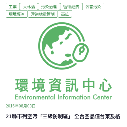
工業
大林蒲
污染治理
循環經濟
公害污染
動「高屏空污總量管制計畫」，但根本是「越減越肥」、
「騙很大」，要求立刻停止計畫。「現在環保局進行的空
環境經濟
污染總量管制
高雄
污總量管制計畫對於空污改善一點幫助也沒有！」民間監
督大林蒲鳳鼻頭遷村聯盟召集人陳椒華表示，環保局即將
通過的「高屏污染認可排放量」，竟然比實際排放量高出
一倍。目前高屏地區空品已頻頻紫爆，若依環署和地方環
保局的遊戲規則，通過總量管制計畫，空污將更嚴重。她
呼籲社會大眾關注這個問題，要求環署即刻停止，不要再
玩下去。認可量－實際排放申報量＝減量差額，未來可再
增量擴廠環團拿出環保局提供的資料指出，目前高屏空污
管制計畫的污染物「認可量」比實際排放量多出數萬噸：
TSP（粒狀物）比實際申報量多6700噸／年、
2016年08月03日
21縣市列空污「三級防制區」 全台空品僅台東及格