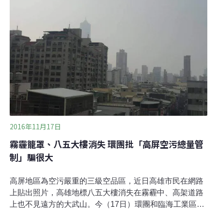
廠 「總量」逐步下降高屏空污嚴重，在年年改善空品的
聲浪中，2015年6月30日「高屏地區空氣污染物總量管制
計畫」終於啟動。環保署規定高屏616家列管工廠在第一
期程（2015/6-2018/6）結束後，排放量須比「認可排放
量」再減5%。
2016年11月17日
霧霾籠罩、八五大樓消失 環團批「高屏空污總量管
制」騙很大
高屏地區為空污嚴重的三級空品區，近日高雄市民在網路
上貼出照片，高雄地標八五大樓消失在霧霾中、高架道路
上也不見遠方的大武山。今（17日）環團和臨海工業區居
民召開記者會踢爆，去年政府宣示改善高屏空氣污染而啟