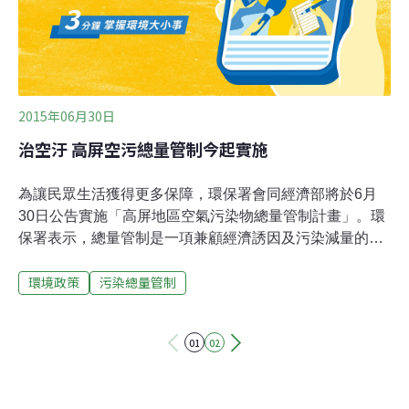
決六輕污染的問題？」以往要提告時，台塑就會指稱，罹
病的因素很多，不能確定是台塑六輕造成
2015年06月30日
治空汙 高屏空污總量管制今起實施
為讓民眾生活獲得更多保障，環保署會同經濟部將於6月
30日公告實施「高屏地區空氣污染物總量管制計畫」。環
保署表示，總量管制是一項兼顧經濟誘因及污染減量的嶄
新作法，將使高屏地區空氣品質早日獲得改善。高屏總量
環境政策
污染總量管制
管制計畫第一期程為3年，一開始將先要求既存的工廠先
申請認可其排放量，以作為該制度工作推動之基線，且當
認可排放量達一定量時，即應削減5%。另外，公告實施後
01
02
新設或變更達一定規模的工廠，更必須取得足夠抵換污染
物增加的量後才能進入設廠，這將確保總量管制推動後空
氣污染物排放量能逐步削減。總量管制實施後，也將引進