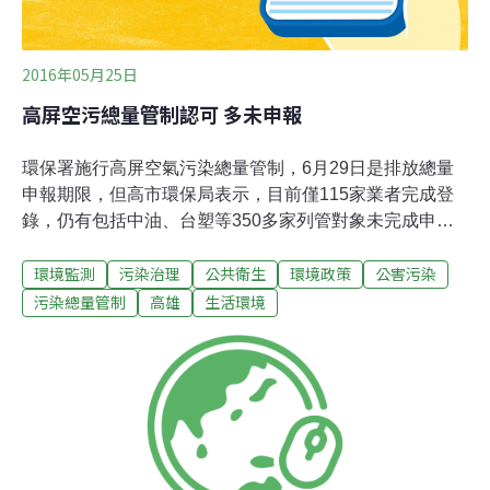
PM10、臭氧等五項。今年因
2016年05月25日
高屏空污總量管制認可 多未申報
環保署施行高屏空氣污染總量管制，6月29日是排放總量
申報期限，但高市環保局表示，目前僅115家業者完成登
錄，仍有包括中油、台塑等350多家列管對象未完成申
報，呼籲業者加速作業，否則將由環保局從嚴逕予認可排
環境監測
污染治理
公共衛生
環境政策
公害污染
放量。去年6月30日，環保署公告高屏地區空氣污染總量
管制計畫，公私場所粒狀污染物排放量達10公噸、硫氧化
污染總量管制
高雄
生活環境
物10公噸、氮氧化物5公噸、揮發性有機物5公噸以上均要
在2018年6月29日前達成首期削減5%排放量目標。環保局
長蔡孟裕指出，全市符合列管標準業者約470餘家，依規
定需自行挑選過去7年任1年空污排放總量，於今年6月29
日前完成登錄，以此作為2年內污染削減基準，至今共115
家完成申請，39家取得認可文件。空噪科長鄭嵐表示，目
前申請有164家、預審16家，仍有259家未申請，因登錄期