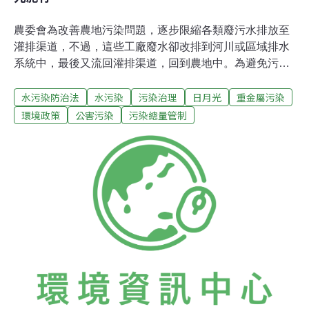
農委會為改善農地污染問題，逐步限縮各類廢污水排放至
灌排渠道，不過，這些工廠廢水卻改排到河川或區域排水
系統中，最後又流回灌排渠道，回到農地中。為避免污水
回流農田，環保署修法加嚴污水排放管制，與地方政府合
水污染防治法
水污染
污染治理
日月光
重金屬污染
作劃設管制區，進行水污總量管制。未來在一級管制區
內，不會再接受重金屬排放工廠申請。農地污染最嚴重的
環境政策
公害污染
污染總量管制
三個縣市政府均已完成總量管制區規劃，其中以桃園面積
最大，劃設100平方公里，彰化次之，約11.9平方公里，
台中則佔9.6平方公里。一級管制區加上二級管制區內，總
共69家工廠及3個工業區，含桃園的日月光工廠，都將受
到新法規管制。明年元旦，桃園將率先上路後，彰化、台
中陸續在2月或3月間實施。管制農地灌溉水源重金屬污
染。圖片來源：農委會與環保署。製圖：陳文姿。一級管
制區不再設重金屬排放工廠 桃園台中彰化已完成劃設這次
總量管制計畫是由環保署負責放流水標準與罰則的修法，
地方政府則負責劃設總量管制區域。管制