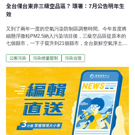
全台僅台東非三級空品區？ 環署：7月公告明年生
效
又到了兩年一度的空氣污染防制區調整時間。今年首度將
細懸浮微粒PM2.5納入污染項目後，三級空品區從原本的
七個縣市，一下子竄升到21個縣市，全台新鮮空氣淨土僅
剩台東。不過，正式公告三級空品區之前，仍需進行相關
公害污染
污染總量管制
污染治理
法制程序。環保署28日辦理公聽會，聽取各方意見。工業
局認為，管制不應只針對固定污染源。而花蓮縣則認為，
扣除境外影響的因素，花蓮縣應是二級空品區。環團強烈
表達，空品已經很糟，不僅應加強管理，也要檢討過去管
制的成效。環保署空保處處長陳咸亨表示，意見彙整後，
可望於7月份正式公告。預計2017年1月1日生效。納入
PM2.5指標後，全台空氣品質只有台東未落入三級空品
區。圖為台東高地農田。圖片來源：本報資料照。PM2.5
首度納入空品防制區 僅台東符合標準二級防制區是指符合
空品標準的區域，而三級防制區是指空氣品質未達標準，
需加強空污管制的地區。過往，污染物項目僅有懸浮微粒