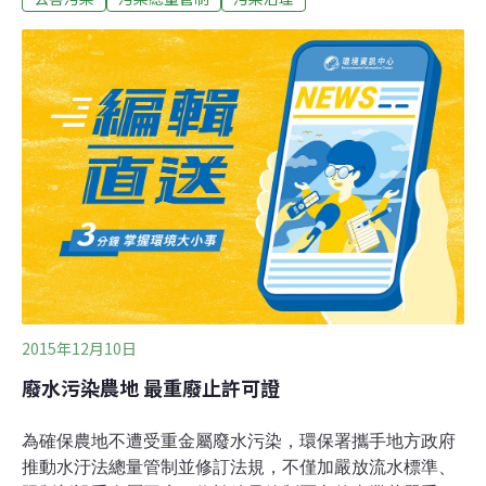
為三級防制區。2013～2015年正好三年期滿，而環保署最
新出爐的PM2.5年平均值顯示，西部縣市及宜蘭無一倖
免，三年年平均都高於15μg／m3，全數淪為三級防制
區。全台僅剩台東、花蓮兩塊淨土，但尚需進一步計算24
小時值後才能確認。環保署空保處處長陳咸亨表示，今年
空氣品質較2008年已大幅改善，顯示中央與地方改善的成
效，但隨著PM2.5指標的訂定，全民意識大為提升。環保
署將持續推動「清淨空氣行動計畫」並配合檢討工廠排放
許可證管制等措施，至於眾所注目的總量管制計畫，環保
署也會開始積極與地方討論並訂定。
2015年12月10日
廢水污染農地 最重廢止許可證
為確保農地不遭受重金屬廢水污染，環保署攜手地方政府
推動水汙法總量管制並修訂法規，不僅加嚴放流水標準、