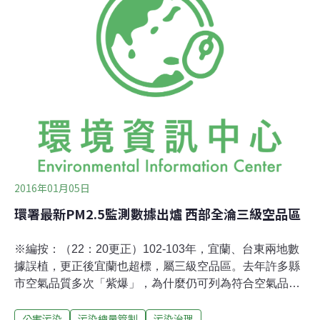
式，桃園市政府同日也發出正式公告。這是《水污法》自
1974年公佈施行以來的全國首例，環保署水保處處長葉俊
宏表示，此舉可謂未來河川污染整治與事業廢水管制的新
里程碑。環署水保處處長葉俊宏，宣布桃園新街溪、埔心
溪流域將成為水污總量管制的全國首例。攝影：賴品瑀。
環署也為此在1月陸續修正發布放流水標準及水污染防治
措施計畫及許可申請審查辦法兩項，做完總量管制法規規
範相關配套。《水污染防治法》第9條，授權地方縣市
2016年01月05日
環署最新PM2.5監測數據出爐 西部全淪三級空品區
※編按：（22：20更正）102-103年，宜蘭、台東兩地數
據誤植，更正後宜蘭也超標，屬三級空品區。去年許多縣
市空氣品質多次「紫爆」，為什麼仍可列為符合空氣品質
標準的二級防制區？原因在於PM2.5的空品標準是2012年
公害污染
污染總量管制
污染治理
訂定的，依規定，需連三年平均值不符合標準，才會被劃