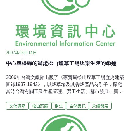
將在7月27日展開自救。樂生是一個社區，樂生院阿公阿
嬤是當地的居民，我們這些外來的朋友是社區的協力者、
共同奮鬥者，是居民的朋友，也是居民的手與腳。 樂生講
堂工作小組將在樂生搭設「台灣公共衛生犧牲者紀念
牆」，表達不放棄土地的決心，這是捍衛樂
2007年04月14日
中心與邊緣的辯證――松山煙草工場與樂生院的命運
2006年台灣文獻館出版了《專賣局松山煙草工場歷史建築
圖錄1937-1942》，以煙草場及其香煙產品為引子，探究
當時台灣有關工業生產管理、勞工生活、都市發展、廣告
宣傳乃至國際貿易等狀況，一大冊書，圖文並貌，幾十幅
文化資產
松山菸廠
樂生
自然書訊
永續發展
細膩的施工圖，伴隨著更多社會文化變遷的探索，所呈現
的煙草工場可以看成是日本治台現代化過程的一個重要側
面。這本書是建築史學者蘇睿弼教授主持的一項研究計畫
的成果，根據台灣文獻館館藏日據時代「台灣總督府專賣