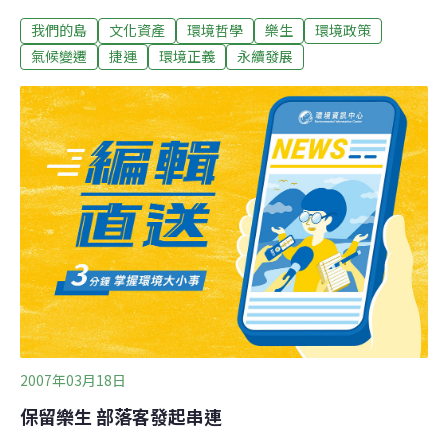
型的行政大樓與醫療病棟，後方是依照病患出生地，劃分
我們的島
文化資產
環境哲學
樂生
環境政策
的不同收容房舍。樂生院如同隱密的空間，進入的病患，
過著隔絕人世的生活。俗稱癩病的痲瘋病，存在人類世紀
氣候變遷
捷運
環境正義
永續發展
很久，病患病發時，肢體五官殘缺，在早期醫學觀念尚未
進步下，總是帶著恐懼與仇視的心理，以拘禁隔離方式對
待。阿添叔16歲入院，他一直記得與家人分離的時刻，在
半路遇見爸媽的傷心。在國民政府來台，依舊延續日本強
制隔離政策，但是隨著新藥的研發，以及了解痲瘋病的低
度傳染性，才陸續放鬆管制，1954年開放病癒的患者返
家；但並未有足夠的宣導教育，解開民間的歧視，樂生病
患始終活在社會的排斥目光中。社會的排擠，讓樂生院民
走不出去，反而將這個曾經囚禁他們的場所，當成躲避歧
視的家園，一住就是幾十年。痲瘋病正名為漢生病
2007年03月18日
保留樂生 部落客發起串連