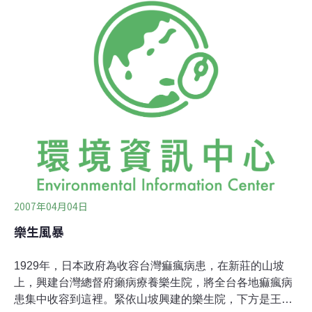
名北縣立委不分藍綠，挾3月31日新莊萬人遊行的餘威，
硬闖漢生條例協商會，吳秉叡一進會場就放話：「保留樂
生的條文不刪除，這法案今天不要想過！」氣得賴幸媛當
場大罵「利委」是因為炒地皮和開挖樂生的砂石利益才來
阻擋立法。吳秉叡則趁勢發飆，要求會議立即終止。最後
協商主席、親民黨籍立委鍾紹和宣布，由於各黨委員有不
同意見，先將法案暫時擱置，宣布散會。賴幸媛強調，這
三個人進來就把過去八次協商的成果推方，我當然會這樣
憤怒。協商會後，賴幸媛、國民黨立委雷倩、民進黨立委
田秋瑾留下來想對策，不過紛紛搖頭認為立法已不可行
2007年04月04日
樂生風暴
1929年，日本政府為收容台灣痲瘋病患，在新莊的山坡
上，興建台灣總督府癩病療養樂生院，將全台各地痲瘋病
患集中收容到這裡。緊依山坡興建的樂生院，下方是王字