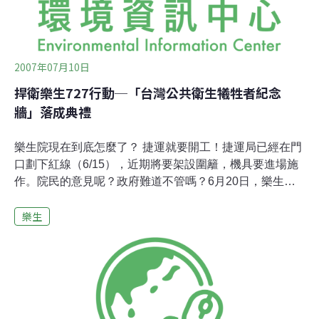
2007年07月10日
捍衛樂生727行動─「台灣公共衛生犧牲者紀念
牆」落成典禮
樂生院現在到底怎麼了？ 捷運就要開工！捷運局已經在門
口劃下紅線（6/15），近期將要架設圍籬，機具要進場施
作。院民的意見呢？政府難道不管嗎？6月20日，樂生院
廣播院長要和大家開會談門口開工的事情，結果只有總務
樂生
主任出面宣稱「要聽取大家的意見」。五十幾個舊院區居
民一致反對開工，並且抗議「院長不肯出來」。表達意見
後，大家不停追問：「院方和捷運局會怎麼做？」總務
說：「我沒有被授權回答，我只負責把你們的意見表達上
去」。隔幾天，捷運工程人員又再度在門口畫下黑線，擴
大限制區範圍。工程會將責任推給捷運局，文建會毫無音
訊。那現在怎麼辦？--七二七行動 政府靠不住，樂生社區