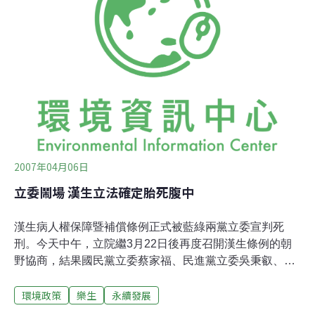
局檔案」裡松山煙草工場的建築設計圖及相關資料，蘇教
授和研究團隊以3D還原出日據時期松山煙草工場各廳舍的
建築樣貌，呈現其做為一座既是物資生產單位，同時兼具
休閒遊憩功能的現代主義體制。一邊翻閱圖錄，一邊隨3D
動畫在無人的廳舍之間徘徊進退，當年工作間人來車往和
庭池夕陽的景象一時便瀰漫在深濃的煙草熏香裡了。
2007年04月06日
立委鬧場 漢生立法確定胎死腹中
漢生病人權保障暨補償條例正式被藍綠兩黨立委宣判死
刑。今天中午，立院繼3月22日後再度召開漢生條例的朝
野協商，結果國民黨立委蔡家福、民進黨立委吳秉叡、曹
來旺聯手大鬧協商會場，讓會議無法進行。長期推動漢生
環境政策
樂生
永續發展
條例立法的賴幸媛說：「立法這條路已經確定走不通了，
救樂生只能走別的辦法了。」蔡家福、吳秉叡、曹來旺三