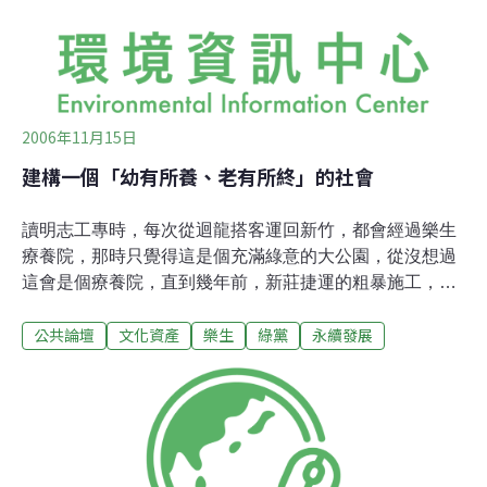
2006年11月15日
建構一個「幼有所養、老有所終」的社會
讀明志工專時，每次從迴龍搭客運回新竹，都會經過樂生
療養院，那時只覺得這是個充滿綠意的大公園，從沒想過
這會是個療養院，直到幾年前，新莊捷運的粗暴施工，才
揭開了這個地方的神秘面紗。樂生療養院是1930年日治時
公共論壇
文化資產
樂生
綠黨
永續發展
期，由台灣總督府所創辦設立。是台灣第一處、也是目前
僅存的公立收容治療癩病(痲瘋病)患的專門機構。由於當
時認為癩病會傳染，所以日本政府採取強制「隔離」的手
段，從此這些病患開始過著與親友與外界隔絕的人生。我
到樂生關心時，院內的阿公指著院內的醫院走廊上的橫
樑，訴說著當時許多無法撐過病痛與孤獨的患者，便在此