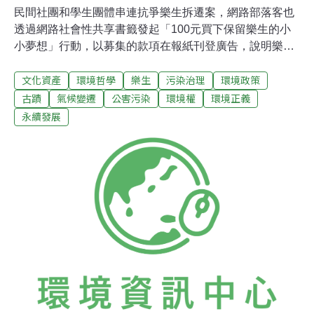
民間社團和學生團體串連抗爭樂生拆遷案，網路部落客也
透過網路社會性共享書籤發起「100元買下保留樂生的小
小夢想」行動，以募集的款項在報紙刊登廣告，說明樂生
保留90%與保留40%兩種方案的差異，強調保存更多古蹟
文化資產
環境哲學
樂生
污染治理
環境政策
與確保捷運安全並不相衝突。樂生保留自救會和青年樂生
聯盟18日都表示，部落客發起的「100元買下保留樂生的
古蹟
氣候變遷
公害污染
環境權
環境正義
小小夢想」行動，獲得熱烈迴響，根據了解，19日會在蘋
永續發展
果日報刊登廣告，讓社會大眾了解真相。