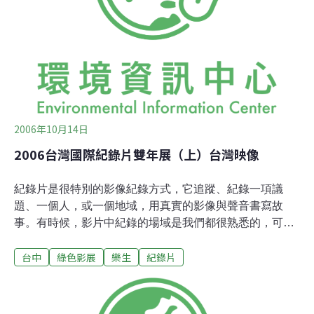
上吊，提早結束了自己。諷刺的是，之後醫學研究卻證
實，痲瘋病根本不會傳染，之後，才慢慢開放讓院民回
家。但更多的院民，早就習慣這裡，如何說離開就離開。
1993年台北捷運局完成捷運新莊線規劃，居然將新莊捷運
線的機場，設在樂生療養院上，院內許多的歷史建築及老
樹，面臨即將拆遷的命運，院民當然也將被迫搬離
2006年10月14日
2006台灣國際紀錄片雙年展（上）台灣映像
紀錄片是很特別的影像紀錄方式，它追蹤、紀錄一項議
題、一個人，或一個地域，用真實的影像與聲音書寫故
事。有時候，影片中紀錄的場域是我們都很熟悉的，可是
它所說的故事卻是陌生的，是我們不曾注意的事、不曾使
台中
綠色影展
樂生
紀錄片
用過的觀點，這樣的影像便帶來更大的省思。這樣的特
質，十分貼近我們的土地生活與環境議題發展脈絡，今年
的台灣國際紀錄片雙年展就有許多影片紀錄了如此的城鄉
容顏，或者重新省視了環境的道德正義。大台中紀事今年