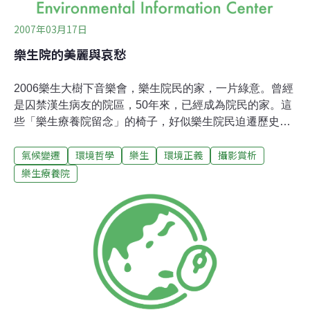
2007年03月17日
樂生院的美麗與哀愁
2006樂生大樹下音樂會，樂生院民的家，一片綠意。曾經
是囚禁漢生病友的院區，50年來，已經成為院民的家。這
些「樂生療養院留念」的椅子，好似樂生院民迫遷歷史中
一抹少見的色彩。樂生消費合作社，斑駁的牆面，講述著
氣候變遷
環境哲學
樂生
環境正義
攝影賞析
過往在此生活院民的歲月。捷運局的保留40.1％院區方
案，將這一整片珍貴的歌德式醫院建築，全數抹平。午后
樂生療養院
的樂生院，悠閒散步，閒話家常的場景，將因捷運局強制
拆除永不復見。◎搶救新莊樂生療養院被強制拆遷連署網
頁