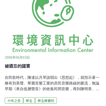
紀錄片雙年展移師台中舉行，影展籌備的期間，由蕭菊貞
導演策劃，邀請10位與台中有淵源的導演，各以10分鐘的
紀錄片說台中的故事，呈現這個中台灣都會的不同視野。
在這當中，馬躍‧比吼以「地下台中」告訴我們，發現惠來
遺址不僅揭開台中的過去，也關係著台中的未來；周美玲
紀錄大雪山巡山員的工作，拍出「山巡」的山林依戀；
「穿過後」是胡台麗前作「穿過婆家村」的續篇，再次把
鏡頭帶到台中市南屯劉厝庄，紀錄它在高架快速道路完工
後
2006年06月03日
被遺忘的國寶
在民歌時代，陳達以月琴談唱出《思想起》，就預示著一
條有別美聲、華麗音樂工業的庶民音樂路線的脈流，無論
早期《來自低層聲音》的收集民間音樂，再到陳明章、朱
約信、甚至蕭福德與交工、黑手那卡西等帶有抗議風格的
大地之音
樂生
樂生療養院
音樂型式，擷取人民心聲，以代唱方式為人民發聲，但是
由庶民直接演唱發聲發行CD已經少見，除了近年收集原住