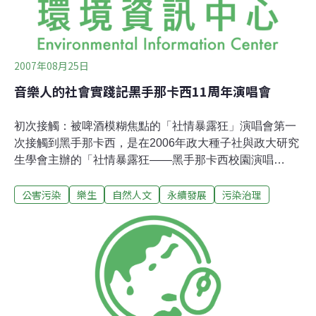
中強調，根據國際的人權規約，這些工程的計畫和施行，
無
2007年08月25日
音樂人的社會實踐――記黑手那卡西11周年演唱會
初次接觸：被啤酒模糊焦點的「社情暴露狂」演唱會第一
次接觸到黑手那卡西，是在2006年政大種子社與政大研究
生學會主辦的「社情暴露狂――黑手那卡西校園演唱
會」。在抗爭場合中，總能聽到這支工人樂隊唱出許多振
公害污染
樂生
自然人文
永續發展
污染治理
奮人心、用真實生命所譜成的歌曲；然而，就如同底層人
民的聲音總是難以上達天聽，這場演唱會在宛若象牙塔的
校園中並沒有引起太多的迴響，反而因為會場中贈送啤
酒，引起政大校方的疑慮，意圖以違反校規阻擾這場富饒
社會實踐意涵的演唱會。由於校規並沒有規定酒類不得在
校園中贈送，於是演唱會在工作人員與校方的拉鋸中結束
了。事後學務處意圖修改校規，引起了六大性質社團主席
的聯合抵制。而演唱會裡，黑手試圖傳達的勞工、農民、