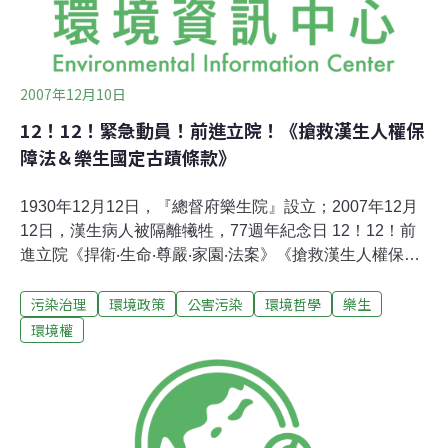
2007年12月10日
12！12！緊急動員！前進立院！《搶救漢生人權保
障法＆樂生國定古蹟條款》
1930年12月12日，『總督府樂生院』設立；2007年12月
12日，漢生病人被隔離犧牲，77週年紀念日 12！12！前
進立院《捍衛‧生命‧尊嚴‧家園‧法案》《搶救漢生人權保障
法＆樂生國定古蹟條款》立法院表決三讀，決戰前夕！最
污染治理
環境政策
公害污染
環境哲學
樂生
後戰役！呼喊正義‧星火燎原‧演唱晚會前進立院‧呼籲完整
保留法案精神：國家道歉、回復名譽、終身照護、在園保
環境權
障、樂生保留、國定古蹟白天邀請市民在新莊市參觀『樂
生博物館』開幕導覽，舉辦記者會。傍晚開始在台北市濟
南路立法院群賢樓前前，我們用『聲』『光』，根絕國會
亂象，支持1053位『漢生病隔離政策受害者』，聲聲接
力，呼喊正義！捍衛生命尊嚴法案．走出黑暗邊緣．社會