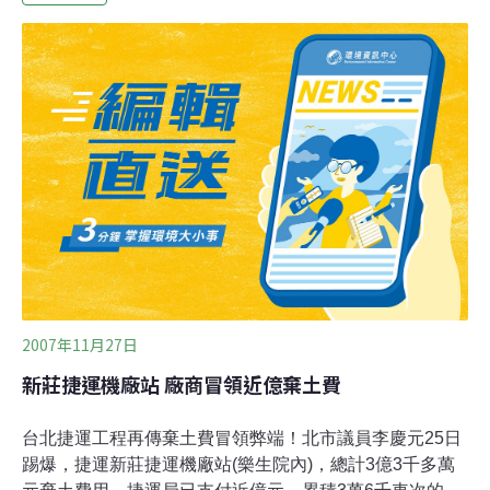
加上職員工宿舍，全盛時期佔地達30公頃。而後，樂生被
規劃為台北捷運新莊線機廠用地，2003第一波的工程先拆
除了樂生職員宿舍，並因為土質的關係，意外引起不在拆
除規劃內的台南舍等房舍損毀倒塌。雖然在2003年第一波
拆除之前，樂生是否該保留的議題就已經引起討論，如當
時擔任立委的羅文嘉便曾經針對此一議題提出質詢，但當
時尚未引起社會大眾廣泛注意。2003年第一波拆除之後，
最開始以醫學院學生為主體的「青年樂生聯盟」於2004年
成立，緊接著，「樂生保留
2007年11月27日
新莊捷運機廠站 廠商冒領近億棄土費
台北捷運工程再傳棄土費冒領弊端！北市議員李慶元25日
踢爆，捷運新莊捷運機廠站(樂生院內)，總計3億3千多萬