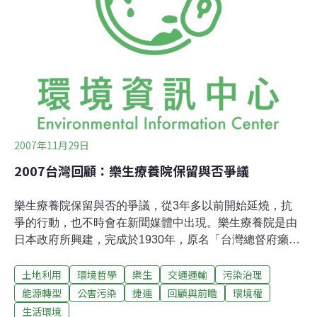
排拒．孤寂牢籠 。時間：2007年12月12日，PM
5:00~9:00 地點：立法院群賢樓入口(濟南路，中山南路交
岔口) 聯絡方式：0935952254、0968464099、
0916875997、0919032
2007年11月29日
2007台灣回顧：樂生療養院保留與否爭議
樂生療養院保留與否的爭議，從3年多以前開始延燒，抗
爭的行動，也不時會在新聞媒體中出現。樂生療養院是由
日本政府所興建，完成於1930年，原名「台灣總督府癩病
療養樂生院」，用來強制收容並隔離當時無法醫治且認為
土地利用
環境哲學
樂生
交通運輸
污染治理
具有強烈傳染性的漢生病(舊稱痲瘋病)患者。國民政府來
台之後，改名為「樂生療養院」，並延續強制隔離政策。
能源轉型
公害污染
捷運
回顧與前瞻
環境權
樂生院最初只有5棟房舍，後來陸續擴建到60多棟房舍，
生活環境