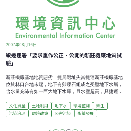
公娼等等社會弱勢聲音，就這樣淹沒在無謂的禁酒令風波
中，跟現實社會中的情形如出一轍，果真是名符其實的
「社情暴露狂」演唱會。
2007年08月16日
敬邀連署「要求重作公正、公開的新莊機廠地質試
驗」
新莊機廠基地地質惡劣，捷局選址失當捷運新莊機廠基地
位於林口台地末端，地下有卵礫石組成之受壓地下水層，
含水量充沛有如一巨大地下水庫，且水壓超高，具捷運局
之鑽探報告顯示，此地有多處的地下水壓高於未來機廠地
文化資產
土地利用
地下水
環境監測
樂生
面10~20餘公尺，相當於八層樓的高度。同時基地下方有
新莊斷層通過，地質屬於開挖解壓、遇水即容易弱化的斷
污染治理
環境政策
公害污染
永續發展
層剪裂帶。地質條件可謂相當少見的惡劣。公共工程會委
託的土木技師公會專業技師，在工程會召開之會議中曾表