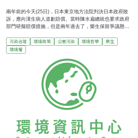
兩年前的今天(25日)，日本東京地方法院判決日本政府敗
訴，應向漢生病人道歉賠償。當時陳水扁總統也要求政府
部門研擬賠償措施，但是兩年過去了，樂生保留爭議懸而
未決，漢生病補償條例也還躺在立法院，明天立法院將針
污染治理
環境政策
公害污染
環境哲學
樂生
對這個法案進行朝野協商，民間團體則選在今天要求趕快
三讀通過。拿著香、跟菊花，樂生院民選在漢生病患告日
環境權
本政府勝訴兩週年的日子，在總統府前面，遙祭樂生亡
靈。不管是中央跟地方政府，沒有人願意指定樂生院為古
蹟，「漢生病補償條例」也還躺在立法院等待三讀，週五
還要進行朝野協商。樂生自救會還有許多民間團體，在法
案朝野協商前站出來，為台灣的漢生病友請命，要求立法
院在這個會期通過漢生病補償條例，因為樂生院的阿公阿
媽年紀大了，唯一的心願就是希望能在有生之年，等到一
個公道。