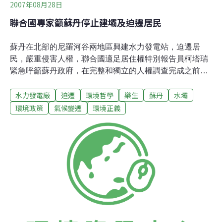
2007年08月28日
聯合國專家籲蘇丹停止建壩及迫遷居民
蘇丹在北部的尼羅河谷兩地區興建水力發電站，迫遷居
民，嚴重侵害人權，聯合國適足居住權特別報告員柯塔瑞
緊急呼籲蘇丹政府，在完整和獨立的人權調查完成之前暫
停施工。在過去幾週，美羅威水壩壩區內上升的水位已摧
水力發電廠
迫遷
環境哲學
樂生
蘇丹
水壩
毀數十戶住宅，並繼續威脅更多房舍，令居民不得不離開
他們的家園。居民不僅在水位上升前未獲警告，家園淹沒
環境政策
氣候變遷
環境正義
後也得不到政府的任何協助。柯瑞塔說，美羅威和卡吉巴
兩地受工程影響的居民人數達6萬，當居民起而抗議，蘇
丹政府以暴力回應，任意逮捕甚至射擊抗議人士，並鎮壓
有意報導此事件的新聞媒體和記者。這些爭議工程涉及多
國利益，柯瑞塔特別點名要求投資於美羅威和水壩工程的
國家，「尤其是中國、沙烏地阿拉伯、科威特、（阿拉伯
聯合大公國的）阿布達比、阿曼及阿拉伯國家聯盟」，確
保這些計畫的實施不會侵害人權，包括適足居住權。兩年
前也曾對台灣的樂生療養院事件發表關切的柯塔瑞在聲明