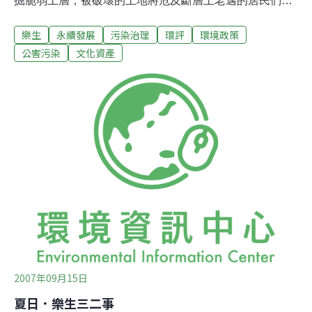
掘脆弱土層，被破壞的土地將危及斷層上老邁的居民們；
大門口失守了！這是動工的第一步，第一步讓他得逞也意
樂生
永續發展
污染治理
環評
環境政策
味著第二步會接續到來。我們不能就此罷休！蘇貞昌用美
麗辭藻堆砌的承諾猶在耳邊，9/18我們將重返金華街官
公害污染
文化資產
邸，要求現任行政院長張俊雄兌現前院長蘇貞昌的承諾！
立即停工！重新開啟被草率終結的方案協商！時間：
9/19(三) 上午6:50 ( 請務必提早到達) 地點：中華電信工會
門口 (金華街138 號) 穿著：請身穿黑色上衣 訴求：立即停
工，釐清爭議，重新開啟方案協商，具體兌現保障院民續
住、古蹟保留的承諾。 口號：「蘇貞昌承諾續住、張俊雄
兌現承諾」、「爭議未決、立即停工」。
2007年09月15日
夏日．樂生三二事