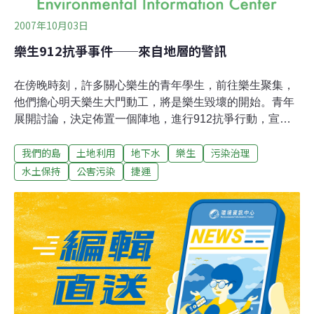
2007年10月03日
樂生912抗爭事件──來自地層的警訊
在傍晚時刻，許多關心樂生的青年學生，前往樂生聚集，
他們擔心明天樂生大門動工，將是樂生毀壞的開始。青年
展開討論，決定佈置一個陣地，進行912抗爭行動，宣示
抵抗迫遷樂生的決心。晚間，學生不斷前來，200多名學
我們的島
土地利用
地下水
樂生
污染治理
生紛紛投入防禦工事的搭設，搬來院區廢棄的舊床，圍成
一道阻擋障礙。學生在地上釘牢鐵鍊，打算將自己鎖在地
水土保持
公害污染
捷運
上，抵抗警方的驅離。當工事完成，其實大家心裡明白，
面對優勢的警力，這樣簡陋的抗爭，撐不了多久，但他們
只想讓外界了解，樂生抗爭追求的是什麼。新莊捷運線的
興建，造成樂生療養院的破壞，弱勢的院民，加上少數的
學生，開始推動樂生保存運動。他們要求正視樂生議題，
不滿政府迴避文化資產審查，失去程序正義，一昧強行動
工。除了樂生院區的文化價值之外，樂生院民長期受到拘
禁的人權課題，也是學生關心的。為了爭取樂生保留，重