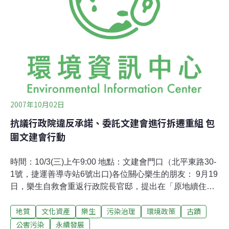
畫不須文建會核定，台北縣政府只是向文建會申請明年度
這項計畫的補助經費，因此，文建會會在明年邀請專家學
者審查考量後，再決定是否補助相關經費。
2007年10月02日
抗議行政院違反承諾、委託文建會進行拆遷重組 包
圍文建會行動
時間：10/3(三)上午9:00 地點：文建會門口（北平東路30-
1號，捷運善導寺站6號出口)各位關心樂生的朋友： 9月19
日，樂生自救會重返行政院長官邸，提出在「原地續住、
指定古蹟、解決地質問題」三大爭議未決之前，應立即停
地質
文化資產
樂生
污染治理
環境政策
古蹟
止捷運工程等訴求；當天，行政院發言人謝志偉雖對外發
表「政府努力不夠，一定會努力協商」（根據2007/9/19中
公害污染
永續發展