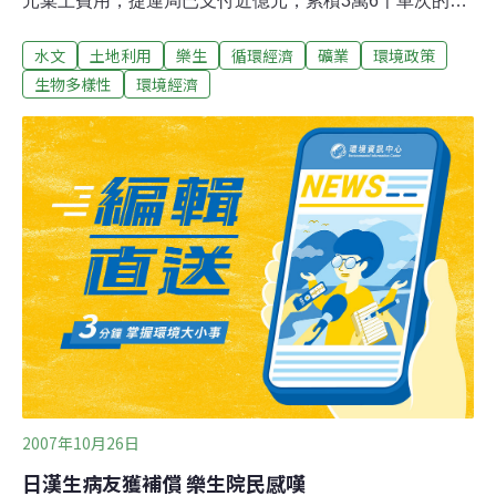
元棄土費用，捷運局已支付近億元，累積3萬6千車次的請
款憑證「土頭」、「土尾」照片，竟是以電腦剪輯合成，
水文
土地利用
樂生
循環經濟
礦業
環境政策
其中一系列照片，車子下陰影甚至露出「半截狗腿」，造
假罪證確鑿「攏係假」捷運局竟還照發款項，相當離譜。
生物多樣性
環境經濟
捷運工程棄土文件遭廠商偽造文書冒領，從內湖線延燒到
新莊線，李慶元25日召開記者會，痛批捷運局對廠商移花
接木完全沒轍，去年內湖線遭冒領逾3億元，捷運局僅象
徵性扣款，市府政風處形同「中風處」，只會推託人手不
足，台北市長郝龍斌答詢時說，已將全案交由檢調偵辦。
北工處長吳沛軫表示，目前已發現870張照片有重複使用
等疑點，扣款270萬，將進一步全面清查所有棄土照片，
深入調查。李慶元說，爆發棄土造假的新莊線新莊機場
站，近半年來，僅追討回273萬元左右，相對於已支付的
9880萬元左右的棄土款而言，比例只
2007年10月26日
日漢生病友獲補償 樂生院民感嘆