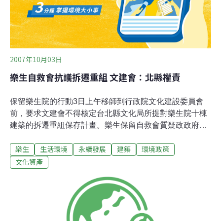
新規畫捷運工程，樂生青年團體4年來不斷陳情抗爭，引
發社會更大的關注，更在2007年4月15日凝聚
2007年10月03日
樂生自救會抗議拆遷重組 文建會：北縣權責
保留樂生院的行動3日上午移師到行政院文化建設委員會
前，要求文建會不得核定台北縣文化局所提對樂生院十棟
建築的拆遷重組保存計畫。樂生保留自救會質疑政政府以
「拆遷重組」作為幌子而意圖進行「強制搬遷」的行為。
樂生
生活環境
永續發展
建築
環境政策
自救會認為，包括貞德舍、七星舍、竹雅舍、中山堂、行
政大樓、老市場、喜一舍、納骨塔等10棟院舍，都有位於
文化資產
陡坡與地下水壓高等地質問題，若遭受拆除擇地重建或重
組，其他院舍也會因開挖產生的解壓效應而不保，勢必影
響其他院舍的居民會被強制搬遷，因此強烈抗議「10棟擇
要異地重建或重組」計畫。粘振裕出面與自救會溝通說
明，台北縣政府文化局的「10棟擇要異地重建或重組」計