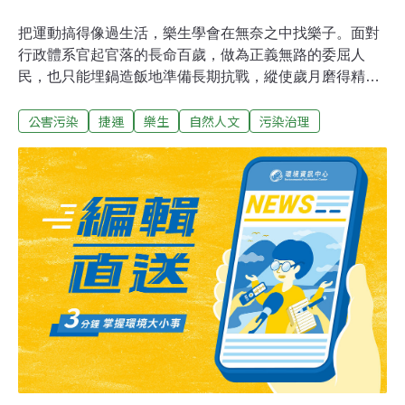
把運動搞得像過生活，樂生學會在無奈之中找樂子。面對
行政體系官起官落的長命百歲，做為正義無路的委屈人
民，也只能埋鍋造飯地準備長期抗戰，縱使歲月磨得精疲
力竭，但是誰曉得那天公理就從天上掉下來，一夕之間世
公害污染
捷運
樂生
自然人文
污染治理
界大變。到樂生，常常看著杵在中山堂門旁的剛彈大哥，
心想他會不會站起來，威風凜凜地雙臂一舉，大喊「誰拆
樂生，要他好看！」但是，布舊了、鐵鏽了，剛彈坐著不
動，樂生還是得靠自己，過生活拼運動。727，樂生築了
一面紀念牆，舉行活動時，李會長的容顏映在牆面之上，
已故的名字、尚存的院民，用著不同的心情與姿態，撰寫
樂生的歷史，讓一個長年隱默的空間，成為一個散發人間
光輝的處所。而我們，在這裡，找尋自我的人生意義。樂
生至今，不會是個冷門議題，如果官門好修行的群吏，算
計著時光總會磨盡士氣，到時輕鬆動手高枕無憂，那麼這
個算盤可是大大錯誤。樂生像磁場，以前是關著的人跑不
出去，現在是進入的人不想出去，愛樂生已經有一個基本