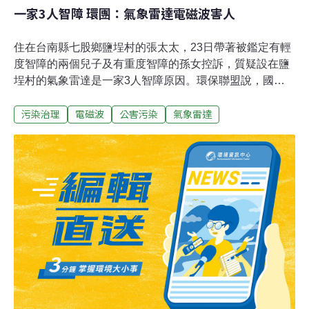
一家3人智障 環團：氣象雷達電磁波害人
住在台南縣七股鄉鹽埕村的張太太，23日帶著被鑑定有輕
度智障的兩個兒子及有重度智障的孫女控訴，質疑設在鹽
埕村的氣象雷達是一家3人智障原因。環保聯盟說，國外
已有十幾篇雷達致害研究報告出爐，盼政府儘速遷移氣象
污染治理
電磁波
公害污染
氣象雷達
雷達。環保聯盟電磁波受害者小組召集人陳椒華表示，國
際上已有十多篇研究電磁波危害人體的研究報告，調查對
象主要是長期與雷達設備為伍的軍職人員，研究發現這些
軍職人員罹患癌症、白血病、腦瘤、心律不整等疾病，記
憶力、神經反應也減緩，呼籲氣象局正視七股雷達對人體
危害問題，儘速遷移七股雷達。張太太等6人及陳椒華十
數人隨後前往總統府陳情，途中遇到台北市警中正一分局
介壽派出所員警關切，還一度下跪陳情，協調拿掉陳情海
報、標語後，由總統府派員將他們引導進入總統府陳情。