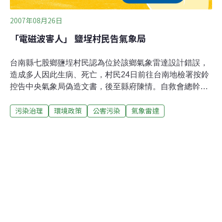
2007年08月26日
「電磁波害人」 鹽埕村民告氣象局
台南縣七股鄉鹽埕村民認為位於該鄉氣象雷達設計錯誤，
造成多人因此生病、死亡，村民24日前往台南地檢署按鈴
控告中央氣象局偽造文書，後至縣府陳情。自救會總幹事
李勝良表示，七股鄉氣象雷達在89年啟用發射後，鹽埕村
污染治理
環境政策
公害污染
氣象雷達
民即密集爆發癌症、高血壓、糖尿病、中風、智力受損、
精神障礙等重症，至今有10多名村民死亡。氣象局在今年
6月26日於在鹽埕村舉辦檢測說明會，即確認有輻射電磁
波存在，卻偽造「在說明會中與村民達成協議共識，如縣
政府聘請相關單位檢測符合公告建議值，就不能要求氣象
局遷站」等不實結論。台南縣府經發局長吳全安，允諾將
代為向中央反映民情，並擬透過縣籍立委促請遷移氣象雷
達站，還將報請副縣長顏純左協調社會局協助弱勢村民。
環保聯盟理事長黃安調表示，鹽埕村民受高頻電磁波集體
傷害是世界首例，氣象局員工有水泥建築保護，村民卻全