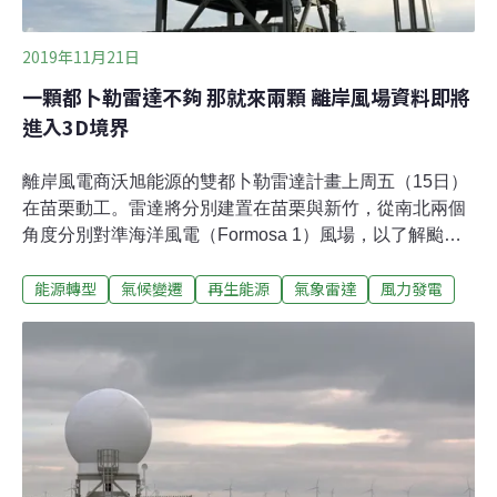
2019年11月21日
一顆都卜勒雷達不夠 那就來兩顆 離岸風場資料即將
進入3D境界
離岸風電商沃旭能源的雙都卜勒雷達計畫上周五（15日）
在苗栗動工。雷達將分別建置在苗栗與新竹，從南北兩個
角度分別對準海洋風電（Formosa 1）風場，以了解颱風
與熱帶環境下的風場群聚效應、提升風電預測準確度。觀
能源轉型
氣候變遷
再生能源
氣象雷達
風力發電
測資料也會提供給國內有簽署合作備忘錄的產學研單位，
進一步掌握台灣的「風」。這套全球唯一用於離岸風場觀
測的雙都卜勒雷達原本安裝在英國。原本計畫今年初就會
來台，但因年初的縣府同意涵風波而延後。雷達將移來台
灣兩年，收集二個颱風季節的資料。預計明年第一季在台
亮相。雙都卜勒提升風場管理 觀測資料將提供國內產學研
共用研究風場氣象常見的作法是單一風機上裝設測量儀
器，但這僅能得到單點數據。沃旭雙都卜勒的特點是從由