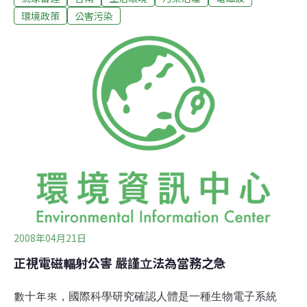
氣象雷達啟用後，住在雷達站附近的村民發現，村內過高
環境政策
公害污染
的罹癌率、心悸猝死、中風、畸形與智障比例逐年升高；
雷達的電磁輻射對居民造成傷害，氣象局卻視而不見。當
學術界要進行相關研究的時候，國民健康局卻以個人隱私
為由，拒絕提供相關數據，引起自救會的不滿，遂而向監
察院進行陳情。對此，國民健康局副局長趙坤郁表示，目
前只能提供縣市級的罹癌數據、至於村里等級的癌症個案
人數資料，涉及到個人隱私問題，必須到各家各戶進行調
查，並且對方願意簽署同意書，才能將資料、與人數統計
數據提供給鹽埕村自救會，國民健康局並非不願意配合，
而是需在法律規範之下，才能提供。另外，七股自
2008年04月21日
正視電磁輻射公害 嚴謹立法為當務之急
數十年來，國際科學研究確認人體是一種生物電子系統