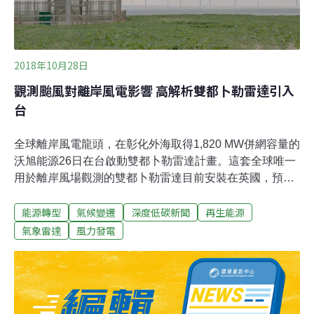
二個方向對風場掃描，可得到整個風場200萬個數據點的
風力與風向，並呈現3D立體資料。有助於提升風場管理以
及風電預測能力，對於優化「下一個」風場的規劃、風機
的排列方式也都有幫助。沃旭在台投資
2018年10月28日
觀測颱風對離岸風電影響 高解析雙都卜勒雷達引入
台
全球離岸風電龍頭，在彰化外海取得1,820 MW併網容量的
沃旭能源26日在台啟動雙都卜勒雷達計畫。這套全球唯一
用於離岸風場觀測的雙都卜勒雷達目前安裝在英國，預計
明年初遷來台灣，裝設在新竹苗栗沿岸，對準海洋風電
能源轉型
氣候變遷
深度低碳新聞
再生能源
（Formosa 1）風場，進一步掌握颱風與熱帶環境下的風
場群聚效應、提升風電預測準確度。沃旭能源26日與台灣
氣象雷達
風力發電
大學、中央大學、文化大學、工業技術研究院簽署合作備
忘錄，提供觀測資料作為產學研使用。由於這套系統在晴
空觀測能力與解析度都高於國內雷達觀測系統，有助提升
國內風場研究與氣象預報能力，對於風力發電併網的穩定
性也有幫助，國內氣象與風場研究專家均表達高度期待。