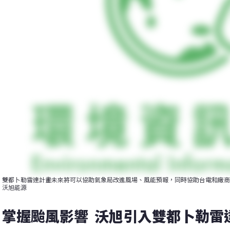
雙都卜勒雷達計畫未來將可以協助氣象局改進風場、風能預報，同時協助台電和廠商
沃旭能源
掌握颱風影響  沃旭引入雙都卜勒雷