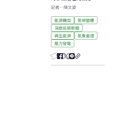
記者
—
陳文姿
能源轉型
氣候變遷
深度低碳新聞
再生能源
氣象雷達
風力發電