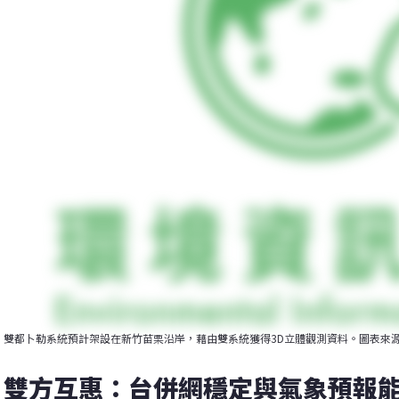
雙都卜勒系統預計架設在新竹苗栗沿岸，藉由雙系統獲得3D立體觀測資料。圖表來
雙方互惠：台併網穩定與氣象預報