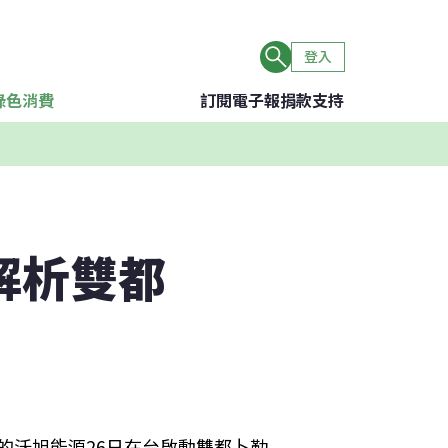
登入
綠色消費
訂閱電子報
捐款支持
解析雙都
量的沃旭能源26日在台啟動雙都卜勒