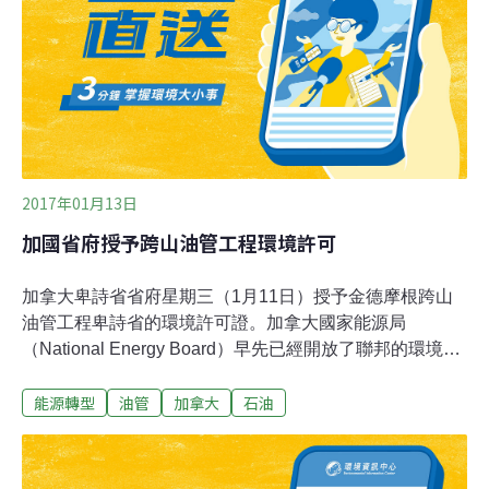
面，甚至抱持「審慎樂觀」態度，認為美國不太可能退出
〈巴黎協定〉，並藉此指出台灣在全球減碳角色的參與契
機。拋開環境正義 加深社會對立選後，國際知名科學期刊
《自然》（Nature）以社論反對川普團隊；麻省理工百位
教授及員工發表公開信，對川普提出強烈質疑。德國《明
鏡》周刊封面直接把川普畫成一顆流星，勢不
2017年01月13日
加國省府授予跨山油管工程環境許可
加拿大卑詩省省府星期三（1月11日）授予金德摩根跨山
油管工程卑詩省的環境許可證。加拿大國家能源局
（National Energy Board）早先已經開放了聯邦的環境綠
燈，給予跨山油管157項條件的環境許可，隨後於去年
能源轉型
油管
加拿大
石油
底，聯邦政府批准了該耗資68億元的油管擴建工程。跨山
油管擴建工程將現有油管運輸量增加三倍，而油輪量更會
增加7倍。卑詩省今次對跨山油管項目開出的有條件環境
許可，是在國家能源局的157項條件之外，主要針對防範