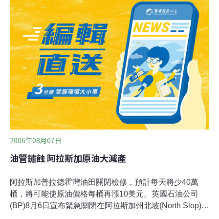
里，設計年輸油量3000萬噸。除了進口原油外，中俄雙方
在油氣領域的合作也已取得積極進展。
2006年08月07日
油管鏽蝕 阿拉斯加原油大減產
阿拉斯加普拉德霍灣油田關閉檢修，預計每天將少40萬
桶，將可能使原油價格每桶再漲10美元。英國石油公司
(BP)8月6日宣布緊急關閉在阿拉斯加州北坡(North Slop)
「普拉德霍灣」（Prudhoe Bay）油田的輸油管，原因是8