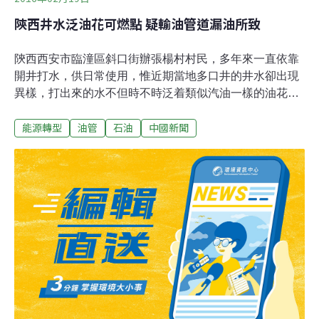
陝西井水泛油花可燃點 疑輸油管道漏油所致
陝西西安市臨潼區斜口街辦張楊村村民，多年來一直依靠
開井打水，供日常使用，惟近期當地多口井的井水卻出現
異樣，打出來的水不但時不時泛着類似汽油一樣的油花，
且散發刺鼻的味道，更可怕的是井水能輕易被打火機點
能源轉型
油管
石油
中國新聞
燃，有村民懷疑是附近輸油管道漏油所致。不少村民均認
為，這種情況很可能源於地下水出現問題，其中楊先生表
示，約10年曾有石油公司在村子東邊埋了一條輸油管道，
管道距離楊先生的養豬場的直線距離僅有200多米。由於
擔心輸油管道漏油，村民半個月前已將問題反映予涉事石
油公司，目前該公司正組織檢查，惟至今仍未有結果。