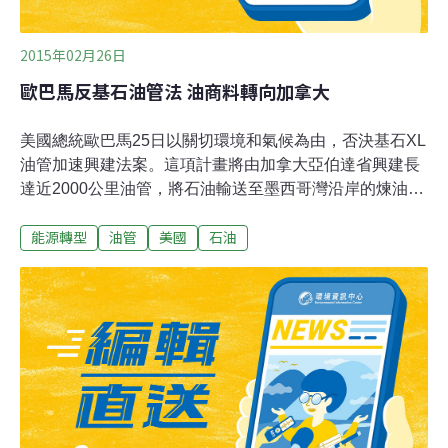
2015年02月26日
歐巴馬反基石油管法 油商料轉向加拿大
美國總統歐巴馬25日以關切環境和氣候為由，否決基石XL
油管加速興建法案。這項計畫將由加拿大亞伯達省興建長
達近2000公里油管，將石油輸送至墨西哥灣沿岸的煉油
廠。石油生產商料將轉向加拿大路線，以將石油輸往各
能源轉型
油管
美國
石油
國，然而這些計畫也存在障礙。加拿大是全球第5大石油
生產國，自近海、頁岩油田和亞伯達省（Alberta）油砂每
天生產400萬桶石油。加拿大近1/3石油出口至美國，美國
是目前加拿大唯一外國能源消費國。歐巴馬在這項法案送
至白宮才幾個小時，便予以否決。這是他在總統任內第3
次動用否決權，也是最具特殊意義的一次。參議院收到歐
巴馬否決訊息後，多數黨領袖麥康奈（Mitch McConnell）
立即反擊，他宣佈共和黨主導的參院將於3月3日前推翻這
項否決。