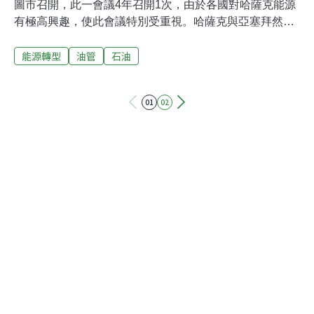
圖市召開，此一會議4年召開1次，由於各國對哈薩克能源
有極高興趣，使此會議特別受重視。哈薩克與亞塞拜然2
國總統於會後簽署1項原油運輸協議，引起外界重視，哈
能源轉型
油管
石油
薩克在現有的俄國和中國兩條原油出口路線外，增闢第3
條路線，未來將可經由亞塞拜然出口原油。
01
02