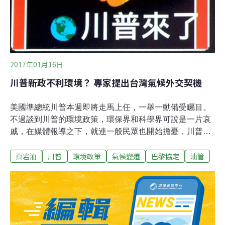
2017年01月16日
川普新政不利環境？ 專家提出台灣氣候外交契機
美國準總統川普本週即將走馬上任，一舉一動備受矚目。
不過談到川普的環境政策，環保界和科學界可說是一片哀
戚，在媒體報導之下，就連一般民眾也開始擔憂，川普是
否將退出〈巴黎協定〉？在一片「環境輸了」的聲音中，
頁岩油
川普
環境政策
氣候變遷
巴黎協定
油管
政治大學政治學系博士倪世傑提醒，從川普打破美國幾十
年來的外交成例，與總統蔡英文通話來看，可以知道這位
美國準總統將帶來很多創舉，所謂的「川普主義」
（Trumpism）對環境帶來的影響是好是壞，目前也尚無定
論；然而，從全球氣候與能源政策觀點來看，國內幾位學
者大膽分析，「川普效應」未必昭告了環境全盤皆輸的局