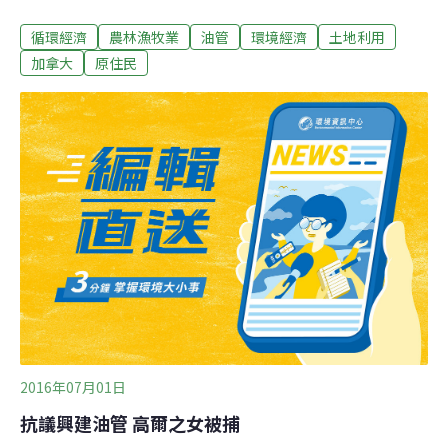
審批不成立。油管反對人士稱，該裁決意義重大。12年
循環經濟
農林漁牧業
油管
環境經濟
土地利用
前，北方門戶油管計劃首次立項時，就遭到原住民和環保
團體反對。當年項目審批時，聯邦政府是在國家能源署聯
加拿大
原住民
合審查專家組提出209項條件後給開發項目開了綠燈。然
而，按憲法要求，聯邦政府在公布項目報告後，還得諮詢
原住民意見。法庭認為，油管項目一旦開工，會嚴重影響
到原住民社區，其代代生活的土地和水體，都會因油管計
劃受到影響，而這些造成的影響，報告中均未公開、被漠
視和忽略。政府雖有權在平衡項目經濟、文化和環保等影
響基礎上做出決定，頒發項目許可，但因未能充分諮詢原
住民意見，政府油管審批許可應視為無效。最後裁定結果
是：政府要麼重新考慮原住民的關注問題，然後再次提交
審批報告，要麼重來一次原住民諮詢。無論採取哪
2016年07月01日
抗議興建油管 高爾之女被捕