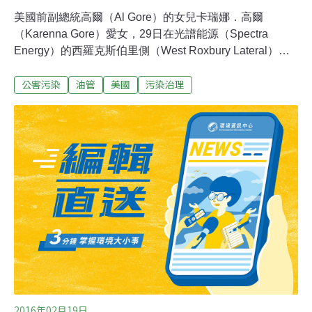
美國前副總統高爾（Al Gore）的女兒卡瑞娜．高爾
（Karenna Gore）愛女，29日在光譜能源（Spectra
Energy）的西羅克斯伯里側（West Roxbury Lateral）油
管抗議時被捕。，和其他22人一同被捕。根據抗議團體
公害污染
油管
美國
污染治理
「抵制油管暨阻止西羅克斯伯里側」（Resist the Pipeline
& Stop the West Roxbury Lateral）表示，基於安全以及氣
候變遷的理由，他們反對油管興建，為了阻止這項工程，
示威人士躺在一個挖掘油管的溝渠裡拒絕移動，直到出動
消防人員將他們移走為止。
2016年02月19日