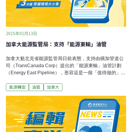
2015年01月13日
加拿大能源監管局：支持「能源東輸」油管
加拿大魁北克省能源監管局日前表態，支持由橫加管道公
司（TransCanada Corp）提出的「能源東輸」油管計劃
（Energy East Pipeline），形容這是一個「值得做的」項
目，該計劃目前仍然有待國家能源局（National Energy
能源轉型
油管
加拿大
Board）審核。造價達120億元的能源東輸油管，全長
4,500公里，將會把亞伯達省石油運送至魁北克省、紐賓士
域省等東部煉油廠，然後分銷至大西洋省份市場，目前估
計每日輸送量達110萬桶。同時，計劃涉及把部分使用不
足的天然氣主管道改成油管，以及興建1,400公里的新油
管。不過，反對者指出，在魁省東部展開的興建油管工
程，可能會損害瀕臨絕種的白鯨（beluga）棲息地。