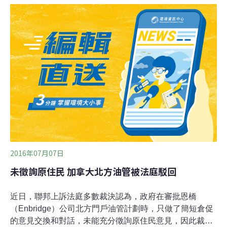
中俄原油管道（一線）並行鋪設，全長約940公里，設計
年輸油能力1500萬噸。計劃2017年10月底具備投產條
件，2018年1月1日正式投入商業運行。據悉，中俄原油管
道二線工程俄羅斯段已經由俄羅斯國家石油管道運輸公司
鋪設完畢，屬於東西伯利亞——太平洋運輸管道的支線；
俄羅斯境內的管道建設完成後，俄方一直在等待中國境內
管道開工建設。中國原油管道二線管道建成後，可以減少
中國從俄羅斯科茲米諾港（Kozmino）進口原油​​量。保障
科茲米諾港原油能夠輻射更多「遠東」國家和地區；不過
也有消息指出，從科茲米諾港運至大連港的原油可能比經
過中俄管道二線到達華北的
2016年07月07日
未徵詢原住民 加拿大北方油管被法庭駁回
近日，聯邦上訴法庭多數裁決認為，政府在審批恩橋
（Enbridge）公司北方門戶油管計劃時，只做了簡短倉促
的意見交換和對話，未能充分徵詢原住民意見，因此裁定