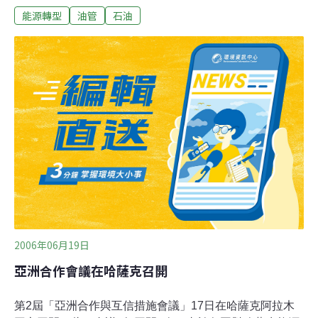
能源轉型
油管
石油
月4日該公司以超音波設備檢查一段輸油管時發現可能鏽
蝕漏油之處，估計每日約有4-5桶的漏油量，而一桶約合
42加侖的原油。這條油管今年3月便曾漏油20萬加侖。目
前大約只檢驗了約40%的輸油管線，而該公司在普拉德霍
油田的油管長度有35公里，檢驗修理完畢後，還要通過管
理單位驗收，才能恢復作業。該公司表示目前不清楚普拉
德霍灣油管要關閉多久，但這次的關閉檢修，預計將會使
阿拉斯加北坡油田的原油產量一天減少40萬桶，恐怕會對
居高不下的國際油價，產生火上澆油的效應。根據聯邦能
源資訊管理局的資料顯示，預計減產的石油量約相當於
2006年5月美國國內石油產量的8%。東京的三井物產株式
會社
2006年06月19日
亞洲合作會議在哈薩克召開
第2屆「亞洲合作與互信措施會議」17日在哈薩克阿拉木