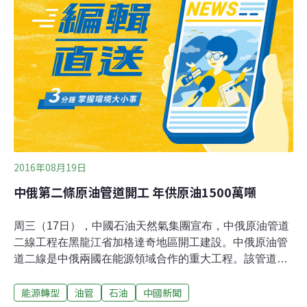
和應對漏油，原住民關注問題和卑詩省分享經濟利益等方
面，額外開出的37項條件。NDP國會議員Kennedy
Stewart批評說：「政治領袖可以設置一堆的紙上條件，而
一次漏油卻會毀掉我們的河流海岸。」
2016年08月19日
中俄第二條原油管道開工 年供原油1500萬噸
周三（17日），中國石油天然氣集團宣布，中俄原油管道
二線工程在黑龍江省加格達奇地區開工建設。中俄原油管
道二線是中俄兩國在能源領域合作的重大工程。該管道起
自黑龍江省漠河縣興安鎮附近漠河首站，途經黑龍江、內
能源轉型
油管
石油
中國新聞
蒙古，止於黑龍江省大慶市林源輸油站，與已建成投產的