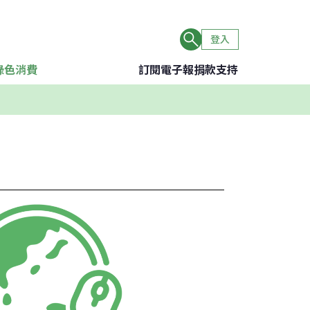
登入
綠色消費
訂閱電子報
捐款支持