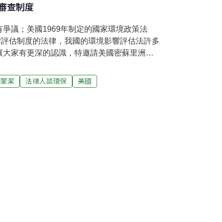
審查制度
爭議；美國1969年制定的國家環境政策法
響評估制度的法律，我國的環境影響評估法許多
讓大家有更深的認識，特邀請美國密蘇里洲律
師以美國實務案例來說明環評、司法審查、民
等，希望能幫助對環境影響評估有更深層思
田蒙潔
法律人談環保
美國
國家環境政策法》（NEPA），是創立環境影響
影響評估法許多的規定，便是源自於NEPA。
年的Culvert Cliffs Coordinating
ates Atomic Energy Commission案，佔有一席重要
評的司法審查制度。中科三期七星基地附近的
會不需進入二階段環評的結論時，可以