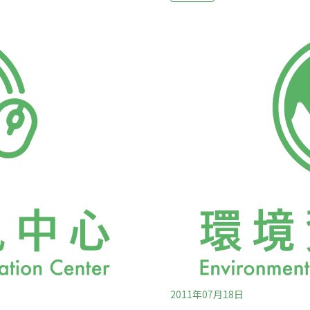
質的開發行為者，向被授權
府決策過程可參與，遑論藉
的程序實施環境影響評估，
普遍實施的環評制度，是19
可，整個過程稱為環評程
度。NEPA自1970年1月
策過程」。公民參與環評的
國公民和環保團體根據NEP
出核發許可與否的決定，提
保法律。NEPA的環保功能
督政府嚴格控管環評的品質
紛紛仿效外，歐盟在1985
評估指
2011年07月18日