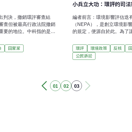
小兵立大功：環評的司法
作出判決，撤銷環評審查結
編者前言：環境影響評估迭有
審查但被最高行政法院撤銷
（NEPA），是創立環境影
重要的地位。中科指的是中
的規定，便源自於此。為了
，園區分佈於台中市、彰化縣
師田蒙潔開闢此專欄，田律
畫區南、北兩側，涵蓋台糖
間參與的位階、政策環評等
染
田蒙潔
環評
環境政策
反核
地。2006年，行政院核定中科
考。美國1969年制定的《
公民訴訟
使用，友達立即開始積極規
評估制度的法律，我國的環境
院為支持此案，環評審查前多
在美國和全世界的環評發展史上，1971
查，以利基地趕在5月1日動
Committee v. United St
理局，經由目的事業主管機
的地位，因為該案確立了環
01
02
03
明書，由環評會進行第一階
農民和環保團體，不滿環評
現場勘查，同年3月23