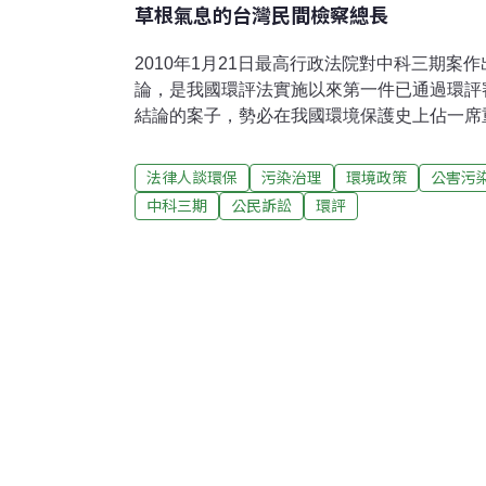
草根氣息的台灣民間檢察總長
2010年1月21日最高行政法院對中科三期案
論，是我國環評法實施以來第一件已通過環評
結論的案子，勢必在我國環境保護史上佔一席
部科學工業園區，2002年由行政院核定成立
及雲林縣三縣市。中科三期位於后里鄉都市計
法律人談環保
污染治理
環境政策
公害污
后里農場134公頃和七星農場112公頃二塊基
中科三期
公民訴訟
環評
於七星農場籌設計畫，七星基地專供友達光電
劃投資興建第二座8.5代廠的深耕計畫。行政
次指示環保署必須在2006年4月前通過環評審
工。七星基地開發案的開發單位是中科園區管
關國科會，向主管機關環保署提出環境影響說
段環評審查。2006年的3月17日，環保署辦理