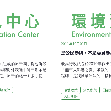
2011年10月03日
是公民參與，不是委員參
民組成的原告團，提起訴訟
最高行政法院於2010年作
高層對外表達中科三期案應
「無重大影響之虞」爭議的
定。原告的此一主張，使得
程碑，是我國環評法的「指標性判
cle Manufacturers
民參與的利牙。公民參與要
 Automobile Insurance Co.
科三期案這樣的指標性判例
談環保
環境政策
公民參與
田蒙
的時代背景是1981年雷根總統
法院審查的原則和脈絡，作
公民訴訟
管制」或「解除管制」
期案的初審和終審法院，都
護美國的汽車工業。上任後，交通
的肯定。但是在中科三期案