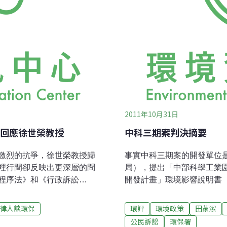
2011年10月31日
回應徐世榮教授
中科三期案判決摘要
激烈的抗爭，徐世榮教授歸
事實中科三期案的開發單位
裡行間卻反映出更深層的問
局），提出「中部科學工業
程序法》和《行政訴訟
開發計畫」環境影響說明書
重的脫節。針對南鐵土地徵
政院國家科學委員會」（下
政部辦理行政聽證。攝影：
政院環境保護署」（下稱環
律人談環保
環評
環境政策
田蒙潔
或行政處分，在我國《憲
審查委員會（下稱環評會）進
公民訴訟
環保署