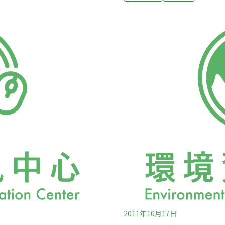
實質參與的權利。《憲法》
查，同年3月23日、4月12日
奪人民生命、自由或財產
組初審會議，於95年6月3
n opportunity to be
過環境影響評估審查，並於9
通知」（notice），才能確
二階環評喪失其意見表示相
，由行政機關行使「司法
訟權能。再者，上訴人主張
利被剝奪者不但享
管理局參加訴訟，屬違法判
2011年10月17日