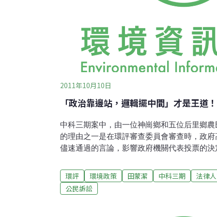
2011年10月10日
「政治靠邊站，邏輯擺中間」才是王道！
中科三期案中，由一位神崗鄉和五位后里鄉農
的理由之一是在環評審查委員會審查時，政府
儘速通過的言論，影響政府機關代表投票的決
中科三期案在我國行政法上的地位，相當於Motor Vehi
Association of the U.S. v. State Farm Mutual
環評
環境政策
田蒙潔
中科三期
法律人
案，在美國行政法上的地位。State Farm案
公民訴訟
上台主政。雷根總統的「施政理念」是「放鬆
（deregulation），競選總統時承諾將保