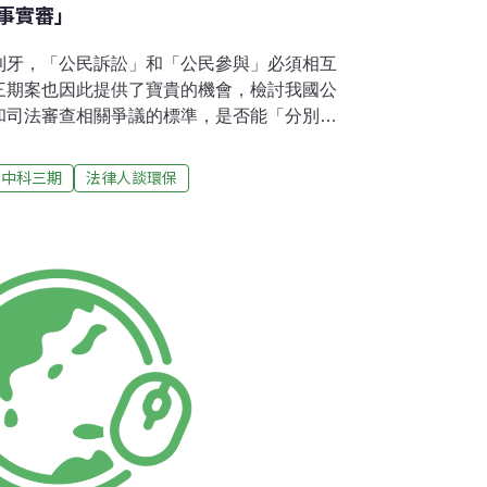
事實審」
利牙，「公民訴訟」和「公民參與」必須相互
三期案也因此提供了寶貴的機會，檢討我國公
和司法審查相關爭議的標準，是否能「分別調
最低的社會成本發揮最大的監督與制衡功能，
碑奠定基礎。從最高行政法院在中科三期案中
中科三期
法律人談環保
，可以確定的是，我國未來環評爭議的司法審
，都是事實審，而非法律審。美國聯邦最高法
989年的Marsh v. Oregon Natural
l 案。在該案中，美國陸軍工程隊在奧勒岡州的一條河上
隊撰寫完成環境影響評估報告書後，新發表的
對環境的負面影響，超過原來的預期，但陸軍
響評估報告書，環保團體