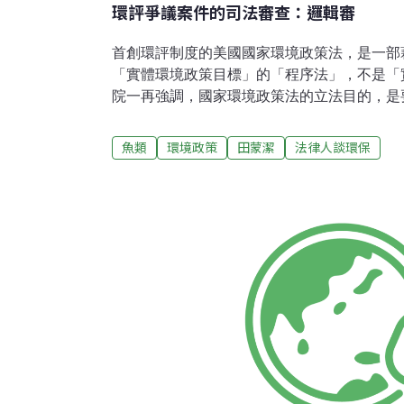
環評爭議案件的司法審查：邏輯審
首創環評制度的美國國家環境政策法，是一部
「實體環境政策目標」的「程序法」，不是「
院一再強調，國家環境政策法的立法目的，是
夠透過環評程序，在做出最後的決策前充分掌
案影響環境的因素、合理替代方案以及開發案
魚類
環境政策
田蒙潔
法律人談環保
的不是防止行政機關不智的決定（unwise decis
政機關經過深思熟慮後做出有理由和有根據的決定（rea
making and informed decision-ma
質，實現國家環境政策法的環保政策目標。美
時，就是遵照上述的立法目的進行審查。學習
出，「經過深思熟慮後做出有理由和有根據的
性原則，故法院審查環評爭