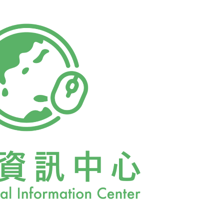
、4月25日、6月2日和6月19日召開5次專案小
0日召開環評會第142次會議，決議本案有條件通
5年7月31日以環署綜字第095等居民對不進入
關權利，屬於該行政處分之利害關係人具有訴
原高等行政法院判決未命開發單位國科會中科
決，但最高行政法院認為，此僅使國科會中