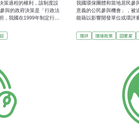
決策過程的權利，該制度設
我國環保團體和當地居民參
民參與的政府決策是「行政法
意義的公民參與機會」，被
，我國在1999年制定行政
能藉以影響開發單位或環評
法第四章的主要內容。我國
分鐘之苦，只好以陳情或抗
的相關規定十分類似，但略
機會，發言的意見也未必受
訟
環評
環境政策
田蒙潔
，制定完成的行政法規必須先
視。然而最關鍵的是，當發
上。但美國行政程序法則進
的結論，拒絕進入第二階段
簡明的「法規基礎與目的說
視的意見提起訴訟，透過司
的政策判斷。1960年代中
──環保署制定的「開發行為
不信任行政機關，司法機關
施第一階段環評時，開發單
功能，審查標準漸趨嚴格，
居民或環保團體舉行會議，
調整哥倫比亞特區巡迴法院的
需要再舉行公聽會、協調會
供民眾參與表達意見。根據