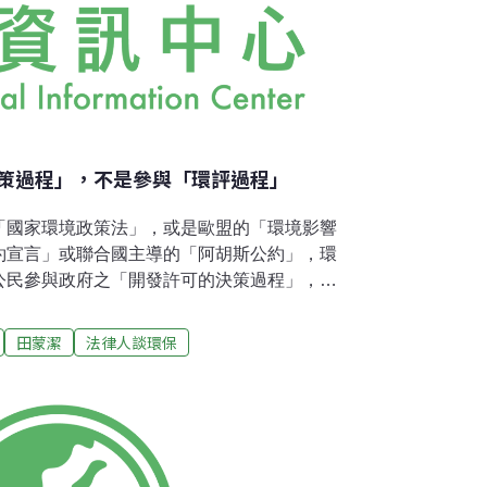
策過程」，不是參與「環評過程」
「國家環境政策法」，或是歐盟的「環境影響
約宣言」或聯合國主導的「阿胡斯公約」，環
公民參與政府之「開發許可的決策過程」，而
參與開發商的「環評過程」。根據里約宣言之公
了保護自然資源和防止環境污染，應由國家的
田蒙潔
法律人談環保
機關」權力與責任，控管可能破壞環境品質的
制可能破壞環境品質的開發行為者，向被授權
，申請後根據法定的程序實施環境影響評估，
定是否核發開發許可，整個過程稱為環評程
發「開發許可的決策過程」。公民參與環評的