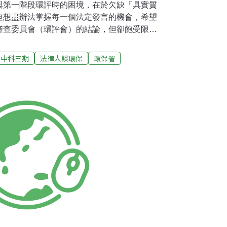
與第一階段環評時的困境，在於欠缺「具實質
迫想盡辦法掌握每一個法定發言的機會，希望
審查委員會（環評會）的結論，但卻飽受限時3
爭的手段製造發言的機會，而且即便有發言的
到開發單位、目的事業主管機關或環評會的重
中科三期
法律人談環保
環保署
言未受到重視，政府強行作出無重大影響之虞
環評時，環保團體或當地居民能否根據未獲重
法救濟維護環境正義。根據我國環評主管機關
環境影響評估作業準則」第10-1條，我國在實
位在環境影響說明書完成前，應公開邀請當地
將居民意見處理回應編製於說明書內。還要視
、討論會、公開展覽計畫內容或其他適當方式