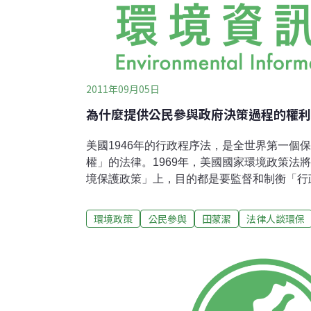
2011年09月05日
為什麼提供公民參與政府決策過程的權利
美國1946年的行政程序法，是全世界第一個
權」的法律。1969年，美國國家環境政策法
境保護政策」上，目的都是要監督和制衡「行
府」，以確保政府的決策能成功的解決問題，
1920年代被稱為咆哮的20年代，第一次世
環境政策
公民參與
田蒙潔
法律人談環保
汽車、有聲電影、浪漫的爵士樂和摩登新女性
市一片榮景，股市萬頭鑽動，但隱藏著分配不均
年10月29日，美國股市一夕之間從牛市變為
全世界進入經濟大蕭條的年代。美國總統胡佛
力回天，於1932年黯然下台。1933年，在