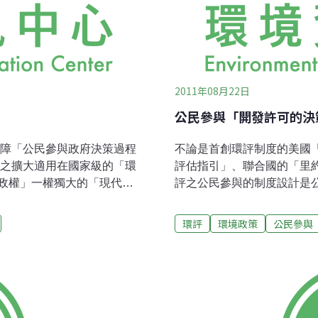
2011年08月22日
公民參與「開發許可的決
保障「公民參與政府決策過程
不論是首創環評制度的美國
將之擴大適用在國家級的「環
評估指引」、聯合國的「里
政權」一權獨大的「現代政
評之公民參與的制度設計是
造褔社會與人民。美國的
不是我國環評法第9條公民
界大戰剛結束，工業革命帶來的
民參與環評的制度設計，為
環評
環境政策
公民參與
，襯托著繁華的大都會，房
立法機關立法，授予「行政
和貧富差距的危機。1929
開發行為。控管的方式是強
熊市，史稱黑色星期二，引領
的政府機關提出開發案申請
想盡辦法變法圖強，但卻無
再由該機關根據環評結論決
期盼強人領導和大有為政府的政
序，也就是被授權的機關核