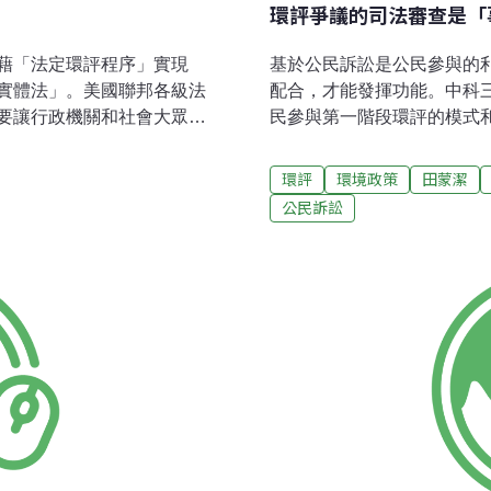
環評爭議的司法審查是「
藉「法定環評程序」實現
基於公民訴訟是公民參與的
實體法」。美國聯邦各級法
配合，才能發揮功能。中科
要讓行政機關和社會大眾能
民參與第一階段環評的模式
握環境資訊，仔細考慮開發
整」以便「相互配合」，以
可能對環境造成的後果，目
為我國環評史的下一個里程
環評
環境政策
田蒙潔
ion-making），而是確保行
確認的審查標準和審查脈絡
公民訴訟
soned decision-
查標準和美國聯邦法院一樣
king），適時保護、回復或改善環境品
院將環評爭議定位為事實審的判例，是1
國聯邦法院審查環評爭議
Resources Counci
過邏輯的人很容易就能看
興建三座水霸，當陸軍工程
決定」，指的就是邏輯的理
二份研究報告顯示水霸工程
工程隊拒絕撰寫補充環境影