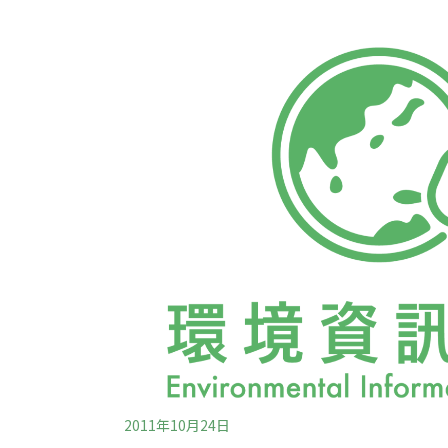
法》和《行政程序法》的保障下，民眾都享有
保障的「正當法律程序」，要求政府在依法剝
前，必須提供「辯解」或「陳述」的機會（hearing or a
heard），為使陳述具實質的意義，一定要先「
保司法審判的公平。行政處分是「委任司法」
權」，因此在正當法律程序保障的範圍內，權
2011年10月24日