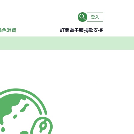
登入
綠色消費
訂閱電子報
捐款支持