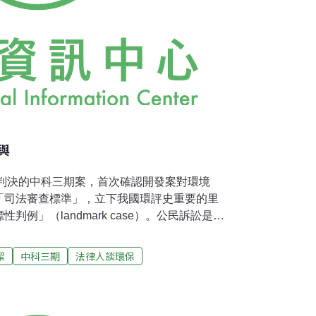
與
出判決的中科三期案，首次確認開發案對環境
「司法審查標準」，立下我國環評史重要的里
例」（landmark case）。公民訴訟是公
能揮發監督功能，有賴司法救濟，因此對於中
，有意參與環評的公民和團體有必要仔細研究
潔
中科三期
法律人談環保
為未來參與環評時最重要的策略依據。中科三
作出撤銷一階環評結論的判決，受到環保團體
中，兩院判決所根據的事證，都是環評審查委