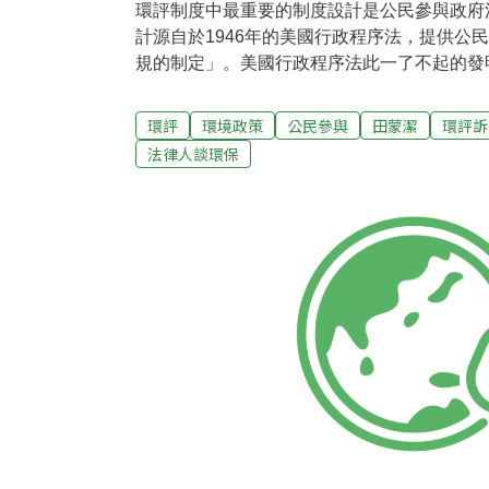
環評制度中最重要的制度設計是公民參與政府
計源自於1946年的美國行政程序法，提供公
規的制定」。美國行政程序法此一了不起的發明
程序法時，幾乎完全援用，成為我國行政程序
的行政程序法第四章的規定和美國行政程序法
環評
環境政策
公民參與
田蒙潔
環評訴
有不同。根據我國行政程序法第157條的規定
法律人談環保
經過上級的核定，再刊登在政府公報或新聞紙
一步要求行政法規制定完成後，必須附上一份
明書」，記錄法規制定過程中發現的事證和所作
期，古巴猪玀灣事件和越戰讓美國人民越來越
根據行政程序法審查行政行為時，為發揮制衡
以防範行政機關濫用裁量權。1970年，國會
管轄權，與行