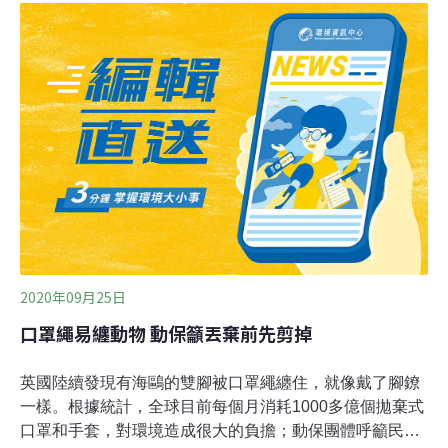
譯為海鷗進食），計畫內容相當簡單，即是請求全球民眾
提供他們所拍到海鷗吃東西的畫面，而且禁止蓄意餵食的
照片。萊斯利告訴《BBC》，他常在社群媒體上看到海鷗
吃各種奇妙食物的照片，因此想出這個點子。「透過了解
海鷗的食性，我們能知道更多牠們的行為、在生態系的角
色，以及在這個變動世界中面臨的壓力。」全球暖化導致
海洋變化、人類過度捕撈造成食物減少、禽流感蔓延等，
正威脅海鷗生存。英國海鷗的數量正在下降
2020年09月25日
口罩繩易纏動物 動保籲丟棄前先剪掉
英國陸續發現有海鷗的雙腳被口罩繩纏住，就像戴了腳鐐
一樣。根據統計，全球目前每個月消耗1000多億個拋棄式
口罩和手套，對環境造成很大的負擔；動保團體呼籲民眾