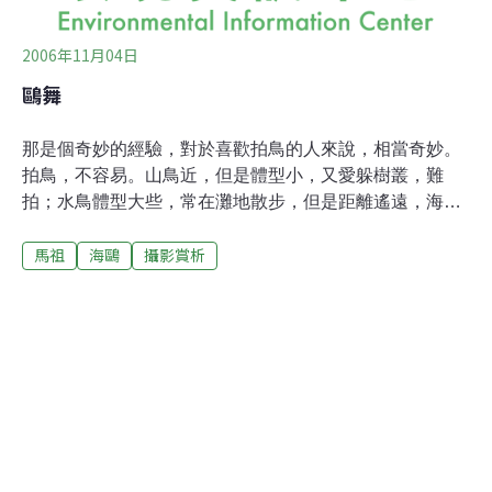
2006年11月04日
鷗舞
那是個奇妙的經驗，對於喜歡拍鳥的人來說，相當奇妙。
拍鳥，不容易。山鳥近，但是體型小，又愛躲樹叢，難
拍；水鳥體型大些，常在灘地散步，但是距離遙遠，海風
強大，搖得鏡頭晃動，也是難拍。加上到處跑，要帶著遠
馬祖
海鷗
攝影賞析
距的大砲鏡頭，更是增添行動不便。因此拍鳥，早就放
棄，只能看著專業者的照片，無盡欣羨。但是，在前往馬
祖東莒的海面上，我遇到奇蹟。很不可思議的！當船離
港，幾隻燕鷗飛來，跟著船尾而行，看了看應該是黑尾
鷗，心想這些燕鷗也真有趣，沒事跟著船飛，是要練體力
嗎？但是看久了才發現，牠們追著船，是為了船尾激起浪
花中的小魚，一隻隻燕鷗飛著，看準魚蹤，俯衝而下以嘴
叼魚。有趣是隨船而行，在海上散佈的不同燕鷗群，不斷
加入，從幾隻到十幾隻，在到幾十隻，群鷗在船尾拖出一
道黑雲，隨船飛翔伺機覓食，在相互競爭下，燕鷗越飛離