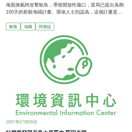
海面換氣時攻擊鯨魚，導致開放性傷口，當局已提出為期
100天的射殺海鷗計畫。環保人士則認為，這個計畫是錯
誤資訊產生的結果，由於人類活動產生大量垃圾致使海鷗
鯨魚
海鷗
阿根廷
數量過剩，他們認為人類才是真正的問題根源。不過雙方
都同意，這種從十年前開始出現的異常動物行為，持續到
現在，已經成為南露脊鯨在繁殖區時所面臨的真正危害。
這種情況越來越多，讓原本的賞鯨活動，從驚奇體驗變成
某種恐怖片場景，令人聯想到希區考克驚悚片《鳥》的真
實版。就目前所知，巴塔哥尼亞馬德林港（Puerto
Madryn）沿岸的海鷗，會在鯨魚浮出水面時攻擊牠們，造
成鯨魚皮膚表面的開放性傷口。而當鯨魚再次浮出水面
時，海鷗就會再次襲擊並啄出更深的傷口，用牠們的喙及
爪子撕下鯨魚皮及鯨脂。阿根廷「國立巴塔哥尼亞中心」
（National Patagonia Centre）工作人員Marcelo Bertell
2007年07月09日