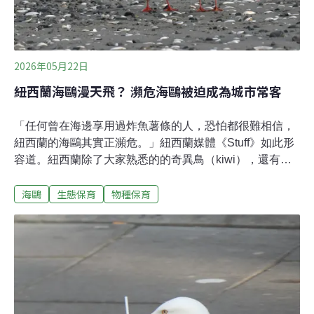
2026年05月22日
紐西蘭海鷗漫天飛？ 瀕危海鷗被迫成為城市常客
「任何曾在海邊享用過炸魚薯條的人，恐怕都很難相信，
紐西蘭的海鷗其實正瀕危。」紐西蘭媒體《Stuff》如此形
容道。紐西蘭除了大家熟悉的的奇異鳥（kiwi），還有兩
種原生海鷗：黑嘴鷗（black-billed gull）與紐澳紅嘴鷗
海鷗
生態保育
物種保育
（red-billed gull）。雖然海鷗常在城鎮中現蹤、搶食人類
手中的食物，但很少人知道的是，這些瀕危鳥類其實岌岌
可危，頻頻出現在城鎮中也是情非得已。族群數量急速下
滑 黑嘴鷗成全球最瀕危海鷗之一黑嘴鷗是紐西蘭特有種，
牠們多在河床植被稀疏的礫石灘繁殖，洪水過後則會移至
附近農田築巢。紐西蘭鳥類線上百科（New Zealand
Birds Online）2016至2017年間的全國普查透過空拍計
算，共發現超過6萬個黑嘴鷗巢位，逾九成分布於南島南