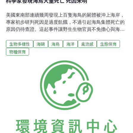
科學家發現海鳥大量死亡 死因未明
美國東南部連續幾周發現上百隻海鳥的屍體被沖上海岸，
專家初步研判死因是過度飢餓，不過引起海鳥集體死亡的
原因仍待查證。這起事件讓野生生物官員不免擔心與海洋
的變異有關，進而影響這些海鳥所進食魚類的質和量。野
生物多樣性
海鷗
海鳥
海洋
禽流感
生態保育
生生物學家瓦森（Craig Watson）表示，海風若太強，確
實有可能會將海鳥吹離原本的飛行路線，造成牠們不易取
物種保育
得食物。「不過也有可能是海鳥所依賴的魚群因為某些因
素，造成供給上的不足」。檢體初步的檢驗結果已排除和
禽流感或其他疾病有關。另外，脫水同樣是造成死亡的潛
在原因，因為海鳥必須從魚群食物中攝取所需的水分。瓦
森認為，「海鷗的數量千以萬計。不過若集體死亡的事件
一年接著一年發生，我無法擔保海鷗的數量不會產生任何
變化」。現階段最大的問題是，「起因何在」？