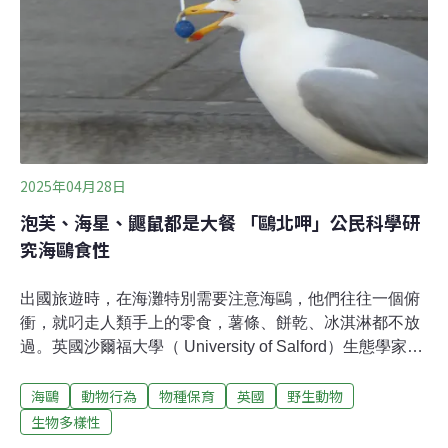
地大區（Southland）及坎特伯雷區（Canterbury），僅有
約1.6%巢位在北島。繁殖季後，南島大部分黑嘴鷗會遷移
到
2025年04月28日
泡芙、海星、鼴鼠都是大餐 「鷗北呷」公民科學研
究海鷗食性
出國旅遊時，在海灘特別需要注意海鷗，他們往往一個俯
衝，就叼走人類手上的零食，薯條、餅乾、冰淇淋都不放
過。英國沙爾福大學（ University of Salford）生態學家萊
斯利（Alice Risely）的研究計畫顯示，海鷗會吃的東西五
海鷗
動物行為
物種保育
英國
野生動物
花八門，從三明治、泡芙、魚類、海星，再到各種鳥類、
小型哺乳類，甚至連鼴鼠和兔子都「慘遭不測」。萊斯利
生物多樣性
發起的研究計畫名為「鷗北呷」（Gulls Eating Stuff，直