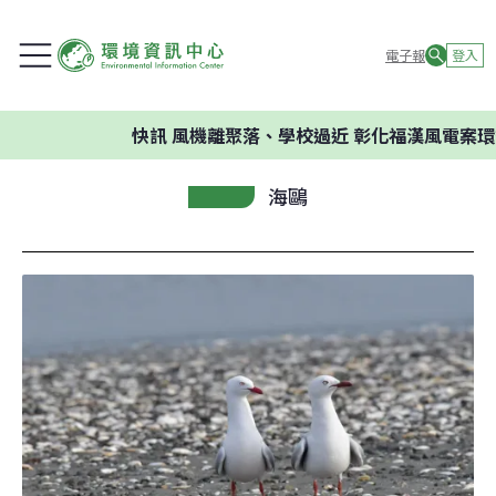
電子報
登入
快訊
風機離聚落、學校過近 彰化福漢風電案環委
海鷗