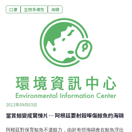
在丟掉口罩之前，至少先把繩子剪掉，以免傷害無辜的動
口罩
生物多樣性
海鷗
物。南韓環境運動聯合會白娜媛說：「一次性口罩是塑料
做的，因此幾乎不能分解，因為無法回收，所以不是焚化
就是掩埋，這對自然造成巨大負擔。」英國皇家防止虐待
動物協會10號指出，疫情爆發僅半年，他們就救援900多
隻因廢棄口罩或塑膠垃圾受困的動物，呼籲大眾丟口罩前
先剪斷鬆緊繩，以免纏住動物。
2012年09月03日
當賞鯨變成驚悚片… 阿根廷要射殺啄傷鯨魚的海鷗
阿根廷對保育鯨魚不遺餘力，由於有些海鷗會在鯨魚浮出