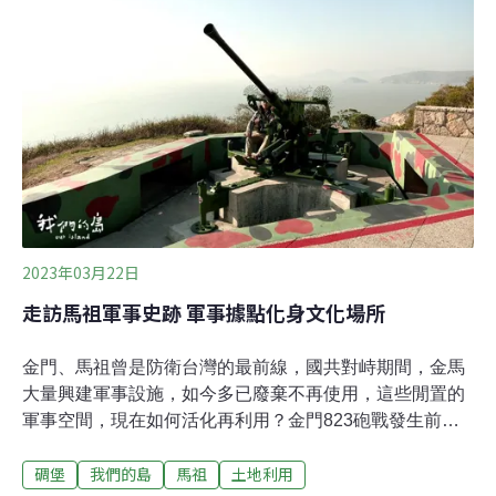
能守護戰地裡的夜珍珠。無翅棲於草叢的雌光螢雌光螢與
一般的螢火蟲不太一樣。林業署署長林華慶表示，雌光螢
主要是由雌蟲發光求偶。但雌成蟲因為維持幼蟲的型態，
而沒有翅膀，主要在地面棲息，這樣獨特的習性卻也為牠
們帶來生存挑戰。中國文化大學森林暨自然保育系系主任
謝佳宏說明，雌光螢偏好草地，其棲息環境鄰近道路、農
地與人類聚落，容易受到人類活動與光害的影響。謝佳宏
表示，雌光螢面臨了三大危機——除草、光害與道路工
程，其中又以除草為主要威脅。
2023年03月22日
走訪馬祖軍事史跡 軍事據點化身文化場所
金門、馬祖曾是防衛台灣的最前線，國共對峙期間，金馬
大量興建軍事設施，如今多已廢棄不再使用，這些閒置的
軍事空間，現在如何活化再利用？金門823砲戰發生前，
共軍在連江縣重兵集結，當時各界推測，共軍要攻打馬
碉堡
我們的島
馬祖
土地利用
祖，氣氛相當緊繃。823砲戰後，金門、馬祖成為防衛台