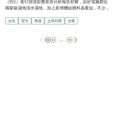
（8日）進行環境影響差異分析報告初審，由於電廠鄰近
國家級濕地清水濕地，加上新增機組燃料為重油，不少環
評委員關注電廠的空污排放、廢水排放問題，希望台電公
台北
空污
馬祖
土地利用
台電
司進一步減少空氣污染物排放、加強濕地生態監測保育措
施等，最後要求補正後再審。珠山發電廠內新建4部燃油
機組 取代移裝舊機組珠山發電廠位在連江縣南竿鄉清水
村，為台電在2003年因應馬祖日益增加的用電需求而興
......
01
02
09
建，目前有4部3850瓩的燃油機組商轉中，總裝置容量
15.4MW，電廠占地面積約8.59公頃，由基隆市的協和發
電廠進行管理與營運；珠山電廠完工後，搭配既有的南竿
發電廠，成為南竿地區主要電力來源。