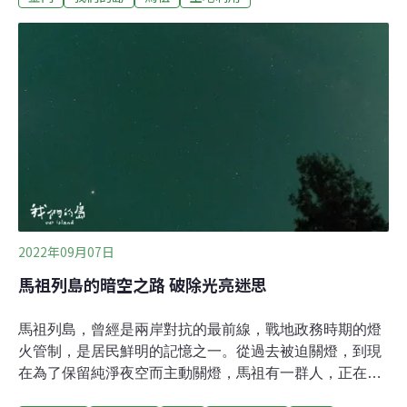
修造工法，可以涵養水分，植物也能生長，保留相對原始
的生態。而這些別具特色的車轍道，環繞小金門全島，總
長約18.5公里。馬祖環島車轍道 成為散步觀光好去處同一
時期，軍方也在馬祖海岸線，興建環島的車轍道。曾是海
防禁區的車轍道，目前在馬祖成為在地民眾與觀光客散
步、欣賞海景的好去處。金馬在地文史工作者認為，車轍
道存在有它的歷史意義。如果以離島和戰地來講，它是最
有特色的地方。不過，因為開發、安全等需求，金馬車轍
道都面臨被消失的處境。尤其是靠近聚落生活區，很多車
轍道已經改成大馬路。因應更多人車需求 部分車轍道被鋪
平、修得零零碎碎沒有消失的，也可能失去原
2022年09月07日
馬祖列島的暗空之路 破除光亮迷思
馬祖列島，曾經是兩岸對抗的最前線，戰地政務時期的燈
火管制，是居民鮮明的記憶之一。從過去被迫關燈，到現
在為了保留純淨夜空而主動關燈，馬祖有一群人，正在打
造一條暗空之路......大坵島，是一座緊鄰馬祖北竿島的小