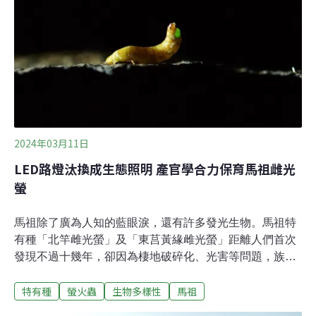
有家電維修，他說很可惜，店裡一台微波爐前一陣子壞
掉，如果知道有人可以幫忙修，就不會丟掉。劉西蒂也提
到，他們的家電，通常都會多準備一台備用。交通船班次
有限 物資補給和送修家電都麻煩從台灣到東莒民宿工作
七、八年，朱琪說知道有維修活動，但不確認維修模式，
所以沒過去了解。他表示民宿的家電品，通常壞了都是老
闆自己修，如果沒辦法處理，也就直接丟掉。如果有買電
器
2024年03月11日
LED路燈汰換成生態照明 產官學合力保育馬祖雌光
螢
馬祖除了廣為人知的藍眼淚，還有許多發光生物。馬祖特
有種「北竿雌光螢」及「東莒黃緣雌光螢」距離人們首次
發現不過十幾年，卻因為棲地破碎化、光害等問題，族群
數量逐年下降，現存僅約200隻。6日，林業及自然保育署
特有種
螢火蟲
生物多樣性
馬祖
攜手企業、學校與地方政府共同簽署保育合作備忘錄，期
盼透過生態友善照明技術，滿足地方照明需求的同時，也