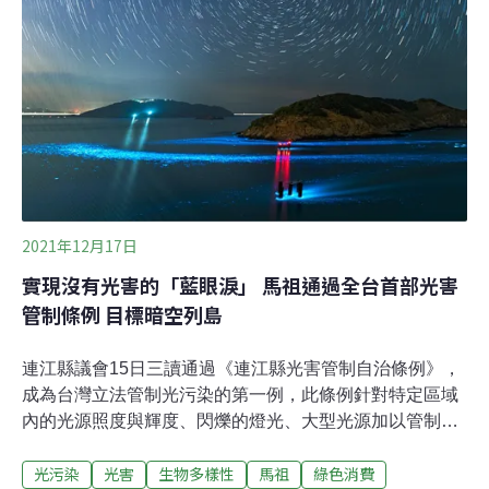
2000年，台灣生態攝影師梁皆得在馬祖拍攝鳳頭燕鷗時，
意外紀錄到那獨特的黑喙，才讓神話之鳥重現在世人面
前，也是全世界第一筆確認的黑嘴端鳳頭燕鷗繁殖紀錄。
過去20年，台灣、中國、韓國等地陸續記錄到黑嘴端鳳頭
燕鷗，學者估計全
2021年12月17日
實現沒有光害的「藍眼淚」 馬祖通過全台首部光害
管制條例 目標暗空列島
連江縣議會15日三讀通過《連江縣光害管制自治條例》，
成為台灣立法管制光污染的第一例，此條例針對特定區域
內的光源照度與輝度、閃爍的燈光、大型光源加以管制。
藍眼淚區域、馬祖特有的雌光螢棲地、觀星熱點都可能被
光污染
光害
生物多樣性
馬祖
綠色消費
劃入保護範圍，違反規範者若未在期限內改善，可處新臺