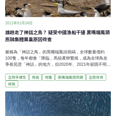
2022年01月24日
誰趕走了神話之鳥？ 疑受中國漁船干擾 黑嘴端鳳頭
燕鷗集體棄巢原因待查
被稱為「神話之鳥」的黑嘴端鳳頭燕鷗，全球數量僅約
100隻，每年都會「降臨」馬祖產卵繁殖，成為全球鳥友
爭相見證「神話」的地方，但2020年、2021年卻因不明原
因發生集體棄巢情形，留下滿地鳥蛋，再也沒有機會孵
生物多樣性
馬祖
育雛
黑嘴端鳳頭燕鷗
生態保育
化。是誰趕走了神話之鳥？參與黑嘴端鳳頭燕鷗保育的台
北市野鳥學會副總幹事蔣功國指出，這兩年無颱風侵襲，
候鳥
且棄巢都發生在有非法漁船越界捕撈的深夜，推測人為擾
動可能是棄巢主因，但仍需進一步調查相關事證，才能了
解詳細原因。比台灣黑熊更稀少 黑嘴端鳳頭燕鷗陷生存危
機黑嘴端鳳頭燕鷗（Thalasseus Bernsteini）數量稀少，
曾消失在人類面前長達60年而一度被認為已絕種，直到