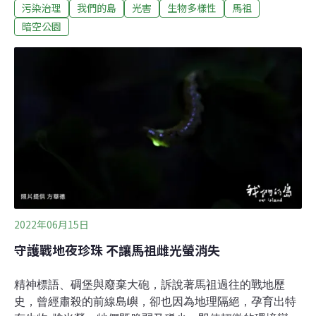
污染治理
我們的島
光害
生物多樣性
馬祖
島，過去居民主要以漁業維生，島上最多曾有兩百多人居
住，隨著漁業沒落，居民陸續搬遷，目前島上已無人常
暗空公園
住，幾乎算是座無人島。通常遊客登島，是為了觀賞島上
放養的梅花鹿。不過未來大坵可能會有一個新亮點——或
許說「暗點」更合適，因為它可能成為台灣第二座國際暗
空公園。走向國際暗空公園之路暗空公園認證制度，是由
非營利組織國際暗空協會（IDA）所建立，目標是在光害
越來越嚴重的現代，保留純淨夜空。點開全球光害地圖，
顏色接近紅、黃色的區域，代表光害越嚴重，而西引、大
坵和仍是軍事管制區的高登島，是馬祖列島中最暗的地
方。2022年4月，台灣暗空協會成員洪景川在大坵島拍到
的銀河照片，也證明這裡確實有極佳的星空品
2022年06月15日
守護戰地夜珍珠 不讓馬祖雌光螢消失
精神標語、碉堡與廢棄大砲，訴說著馬祖過往的戰地歷
史，曾經肅殺的前線島嶼，卻也因為地理隔絕，孕育出特