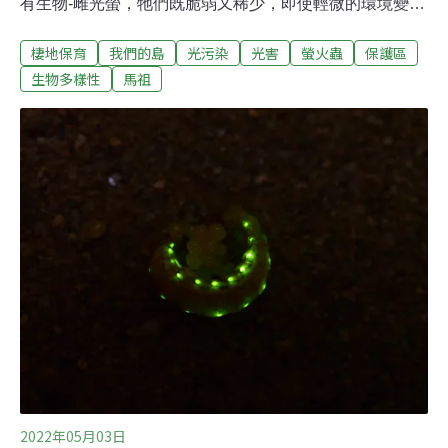
有生物-雌光螢，牠們既脆弱又稀少，即使輕微的環境變
動，也可能讓牠們步向滅絕⋯⋯在馬祖北竿島上的06據
棲地保育
我們的島
光污染
光害
螢火蟲
保護區
點，遊客帶著興奮又好奇的心情，走進坑道，曾經的軍事
重地，已成為觀光景點，不過對當地居民而言，戰地政務
生物多樣性
馬祖
帶來的影響，仍深刻留在記憶中。橋仔村村長陳麗君回
憶：「小時候我們是北竿最大村，人口有上千人，80％以
上都是靠海維生，1949年兩岸隔絕以後，捕到的魚運到台
灣賣太遠，成本划不來，根本沒辦法維生，1970年代才有
一波移民潮。」兩岸貿易往來中斷後，橋仔村人口銳減到
只剩100多人，隨著1992年戰地政務解除，北竿有了機
場，人口才慢慢開始回流，主要產業也逐漸轉為觀光業，
特別是每年4到9月，美稱為「藍眼淚」的單細胞生物夜光
蟲發生季來臨時，總是吸引大批遊客。更稀有的發光生物
雌光螢事實上，馬祖列島還存在一種更為
2022年05月03日