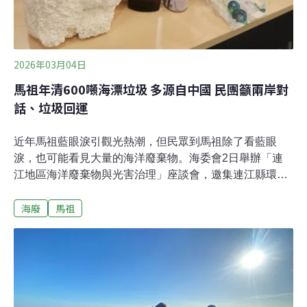
2026年03月04日
馬祖年清600噸海漂垃圾 多源自中國 民團籲兩岸對
話、垃圾回運
近年馬祖藍眼淚引觀光熱潮，但民眾到馬祖除了看藍眼
淚，也可能看見大量的海洋廢棄物。海委會2日舉辦「連
江地區海洋廢棄物與光害治理」座談會，邀集連江縣環境
資源局、馬祖在地青年與台灣公民參與協會一同討論。馬
海廢
馬祖
祖一年處理高達600噸海洋廢棄物，且來源多為中國。台
灣公民參與協會建議政府以交通票券方式徵收環境稅、資
源垃圾退運回中國、舉辦兩岸環境論壇等方式，促進當地
垃圾處理。每年清理600噸海洋廢棄物 透過教育推行源頭
減量連江縣環境資源局副局長林宜華指出，受季風與洋流
影響，每年秋冬期間大量海洋廢棄物會湧入南竿、北竿等
地的沙灘與礁石區。馬祖近5年平均每年辦理630場淨灘、