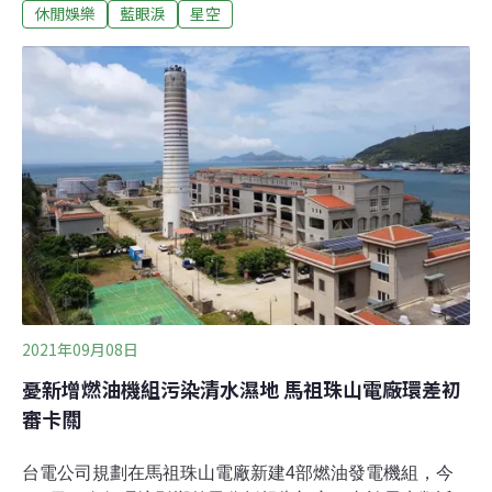
幣一萬元以上十萬元以下的罰鍰。未來，擁有四鄉五島的
休閒娛樂
藍眼淚
星空
馬祖有機會成為一座暗空列島，為星空旅遊、觀賞藍眼淚
和雌光螢提供良好的觀「光」條件。地方政府與暗空協會
合力推動《光害管制條例》多年前，美國國家航空暨太空
總署（NASA）公佈了一張從外太空拍攝的台灣夜景，在
網路上被大量轉載，許多民眾可能都對於這顆發光的蕃薯
留下深刻印象。大放光明的夜景普遍受到讚美，馬祖則選
擇成為暗空列島。2021年12月，連江縣議會三讀通過了
《連江縣光害管制自治條例》（簡稱「條例」），規範
「光敏感環境區域」中使用的光源不得閃爍、妨礙他人生
活作息，使用光源的輝度及照度[1]也不得超過
2021年09月08日
憂新增燃油機組污染清水濕地 馬祖珠山電廠環差初
審卡關
台電公司規劃在馬祖珠山電廠新建4部燃油發電機組，今