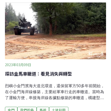
灣的最前線，台灣也進入美蘇冷戰的對抗體制。國共對峙
期間，金馬大量興建軍事設施，部署重重軍力，馬祖北竿
海岸線長約54公里，就設有101個軍事據點，平均500公尺
就有一處。馬祖南竿海岸線長約36公里，設有95個據點，
平均不到400公尺就有一處。為了防止敵軍攻上島嶼，設
有玻璃山、鐵絲網等阻絕設施，也會在營區附近種上九重
葛、瓊麻等有刺植物，還在海邊放置軌條砦，地雷。不再
使用的軍事設施 變身咖啡館、民宿、文化市集當年的軍事
設施，現在多數軍方不再使用。有文化工作者將海防據點
整修成書店咖啡館，經營10年後面臨是否能再續租的轉折
點，有在地年輕人剛剛租下據點，
2023年03月09日
探訪金馬車轍道：看見消失與轉型
烈嶼小金門濱海大道北環道，還保留軍方50多年前開始，
在小金門海岸線修築，主要給軍車行走的車轍道。當時為
了運輸方便，串接海岸線各據點修築的車轍道，構建型態
很簡單，兩條寬約90公分的水泥車道供戰車履帶行走，中
金門
我們的島
馬祖
土地利用
間部分鋪上小石子，兩旁則維持原有的泥土路面。這樣的