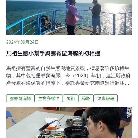
動員6000多人，清理的垃圾量高達600噸，且多數源自中
國，種類包含養殖業碎裂的保麗龍顆粒及醫療廢棄物等。
在這些廢棄物中，可回收資源僅佔5.73%，其中寶特瓶比
例超過九成。若不處理，這些海廢將隨海流持續南漂，影
響金門、澎湖等地區。
2024年09月24日
馬祖生態小幫手與露脊鼠海豚的初相遇
馬祖擁有豐富的自然生態與地質景觀，棲息著許多珍稀生
物，其中包括露脊鼠海豚。今（2024）年初，連江縣政府
產發處在海保署的指導下，委託專業研究團隊進行鯨豚陸
地觀測工作，並持續監測環境及鯨豚的現況。這一舉措旨
露脊鼠海豚
生物多樣性
馬祖
鯨豚
你來報報
在提升對露脊鼠海豚的了解，同時希望將研究成果「在地
化」，讓當地民眾積極參與並支持這一重要工作。自今年
3月起，研究團隊陸續招募了多位對鯨豚生態充滿熱情的
馬祖當地民眾，包括本地居民及在馬工作者，共同協助進
行露脊鼠海豚的陸地觀測。這些生態小幫手的參與，不僅
提升了研究資料的完整性，也加深了我們對露脊鼠海豚及