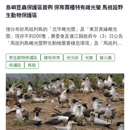
島嶼昆蟲保護區首例 保育兩種特有雌光螢 馬祖設野
生動物保護區
僅分布於馬祖列島的「北竿雌光螢」及「東莒黃緣雌光
螢」現存不到200隻，農委會及連江縣政府今（3）日公告
「馬祖列島雌光螢野生動物重要棲息環境」及「馬祖列島
雌光螢野生動物保護區」，範圍包括北竿、東莒、西莒等
野生動物保護區
棲地保育
光污染
光害
螢火蟲
部分區域，總面積近13公頃，是台灣首度針對島嶼昆蟲生
態系劃定的野生動物保護區。「雌光螢」雌蟲全身多處發
保護區
馬祖
光 兩特有種馬祖僅有根據2020年的族群調查研究，雌光螢
科（Rhagophthalmidae）在目前的分類上，為螢科
（Lampyridae）的姊妹群，僅分佈於亞洲地區。相較於多
數螢火蟲由雄蟲發光，雌光螢科則由雌蟲發光求偶。雌光
螢的雌成蟲終生保持幼蟲狀態，沒有翅膀、不會飛舞，交
配期會在土表、草叢間高舉尾部閃爍的發光器，吸引雄成
蟲前來交配。之後，雌蟲會鑽到落葉、土層下產卵，身體
蜷曲成「C」字形環抱卵粒護卵，身體胸腹節同時還會發
出點狀亮光。