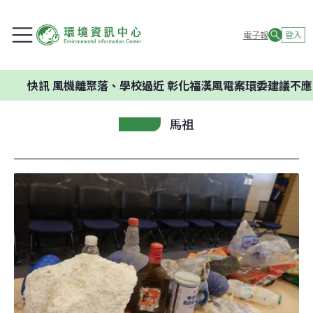
電子報
登入
訊
風機離聚落、學校過近 彰化福漢風電案環委建議不應開發
馬祖