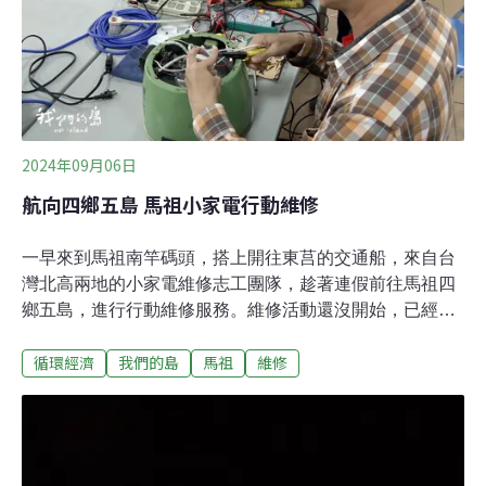
其環境動態的了解。以下是幾位小幫手的心聲和經歷：雅
涵來自台灣，目前在馬祖定居，這是她第一次參與鯨豚相
關工作。她平時也積極參與其他領域的活動，如馬祖地質
導覽學習，這些經驗讓她對環境保護有了更全面的理解。
雅涵表示：「自從參與了鯨豚觀測工作後，我更加意識到
每個人都應該負起環境保護的責任。當我第一次看到
2024年09月06日
航向四鄉五島 馬祖小家電行動維修
一早來到馬祖南竿碼頭，搭上開往東莒的交通船，來自台
灣北高兩地的小家電維修志工團隊，趁著連假前往馬祖四
鄉五島，進行行動維修服務。維修活動還沒開始，已經有
民眾進來詢問，時間一到，東莒居民陸續把家中需要維修
循環經濟
我們的島
馬祖
維修
的家電拿過來。不同家電，遇到的狀況可能類似、可能不
一樣，維修志工一一加以排除，也會遇到沒有適合零件或
無法修理的狀況。距離維修地點不遠，東莒島上唯二兩家
餐廳之一，老闆娘劉西蒂來自印尼，原本到馬祖工作，後
來嫁給在地人，跟著婆婆學做菜，這幾年自己開店。聽說