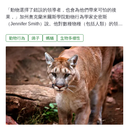
「動物選擇了錯誤的領導者，也會為他們帶來可怕的後
果，」加州奧克蘭米爾斯學院動物行為學家史密斯
（Jennifer Smith）說。他對數種物種（包括人類）的領導
力進行了廣泛的研究，發現集體決策對人類以外的動物領
動物行為
鴿子
螞蟻
生物多樣性
袖扮演制衡的角色。美國總統大選之際，英國衛報報導，
有3種物種具有獨特的決策方式，選擇牠們社會的發展方
向，從人類觀點看也會覺得相當熟悉。蜜蜂：偵察工蜂跳
「搖擺舞」決定新家地點每年春天，蜂窩會變得非常擁
擠，必須另建新家。「蜜蜂會投票決定何時將蜂群移動到
新區域時，過程是相當民主的，」史密斯說。蜂后會帶著
大約半個蜂群的工蜂先前往臨時的中途地點，可能是一處
樹枝。從這個制高點，數百隻工蜂偵察員出動尋找合適的
新居所。當偵察工蜂找到一個可能地點時，會返回工蜂群
並跳「搖擺舞（ waggle dance）」。工蜂搖得越大力，代
表牠對新地點的大小、濕度和周圍花朵的密度等條件越有
信心。如果工蜂的舞蹈夠賣力，其