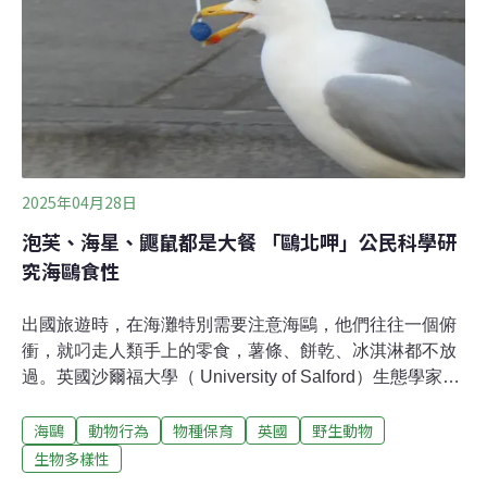
2025年04月28日
泡芙、海星、鼴鼠都是大餐 「鷗北呷」公民科學研
究海鷗食性
出國旅遊時，在海灘特別需要注意海鷗，他們往往一個俯
衝，就叼走人類手上的零食，薯條、餅乾、冰淇淋都不放
過。英國沙爾福大學（ University of Salford）生態學家萊
斯利（Alice Risely）的研究計畫顯示，海鷗會吃的東西五
海鷗
動物行為
物種保育
英國
野生動物
花八門，從三明治、泡芙、魚類、海星，再到各種鳥類、
小型哺乳類，甚至連鼴鼠和兔子都「慘遭不測」。萊斯利
生物多樣性
發起的研究計畫名為「鷗北呷」（Gulls Eating Stuff，直