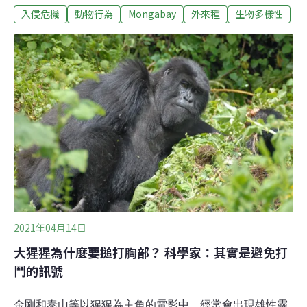
入侵危機
動物行為
Mongabay
外來種
生物多樣性
料。要是有人膽敢動藻田主意，哪怕只是偷一點點菜，雀
鯛都會卯足全力將牠轟出去。行為生態學家岡恩（Rachel
Gunn）目前在德國蒂賓根大學擔任學術研究助理。他和同
事在印度洋查戈斯群島（Chagos Archipelago）觀察珊瑚
礁時，就曾目睹「珠點固曲齒鯛」（Plectroglyphidodon
lacrymatus）的攻擊行為。研究後發現，這種行為與周圍
海島上有沒有老鼠有關。海島上無鼠，附近海裡的雀鯛會
有攻擊行為；島上有鼠，則雀鯛攻擊性會減弱，也可能轉
往其它區域覓食。
2021年04月14日
大猩猩為什麼要搥打胸部？ 科學家：其實是避免打
鬥的訊號
金剛和泰山等以猩猩為主角的電影中，經常會出現雄性靈