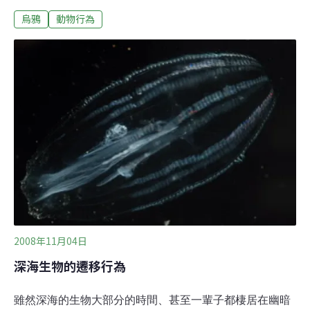
（Current Biology）的一篇研究顯示，烏鴉的親戚──禿鼻
烏鴉
動物行為
烏鴉（rook）在遇到類似的情況時，會做一樣的事。研究
小組的研究顯示，禿鼻烏鴉是極具創意的工具使用者，雖
然他們在自然環境下不會使用工具。另一篇發表在《公共
科學圖書館》（Plos One）的研究，和喜鵲、渡鴉、寒
鴉、松鴉等鴉科鳥料同一家族的新喀裡多尼亞烏鴉（New
Caledonian crows）能夠使用三種工具達到目標。
2008年11月04日
深海生物的遷移行為
雖然深海的生物大部分的時間、甚至一輩子都棲居在幽暗