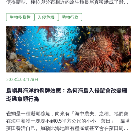
使得體型、棲位與分布相近的原生種長尾真稜蜥成了潛在
受害者。今年初，科博館的兩爬團隊根據長達20年的調查
生物多樣性
入侵危機
動物行為
與研究，證實了長尾真稜蜥正在被多線真稜蜥取代，前景
相當不樂觀。不過，研究團隊也發現，雌性長尾真稜蜥發
展出護卵行為，反制入侵種食蛋，以及有北移躲避入侵種
的現象，為這場競爭帶來一絲曙光。多線真稜蜥（學名：
Eutropis multifasciata）成體吻肛長約10公分左右，較大
的個體達12公分，連同尾長可超過25公分，是東亞南方與
東南亞各地常見的中大型石龍子，從印度東部、中南半
島、華南地區到東南亞多數島嶼上都可以發現牠們的蹤
跡。由於適應性高、繁殖潛力強且常藏於原木或園藝材料
2023年03月28日
中的緣故，牠們已成功入侵許多非原生地區，台灣也是其
島嶼與海洋的骨牌效應：為何海島入侵鼠會改變珊
中之一。曾列台灣十大外來入侵種 多線真稜蜥30年間族群
瑚礁魚類行為
北擴、遍及離島
雀鯛是一種珊瑚礁魚，向來有「海中農夫」之稱。牠們會
在海中養護一塊塊不到0.5平方公尺的小小「藻田」，靠著
藻田養活自己。加勒比海地區有種雀鯛甚至會在藻田周圍
「放養」體型細小的糠蝦，用蝦子的排泄物作為藻田肥