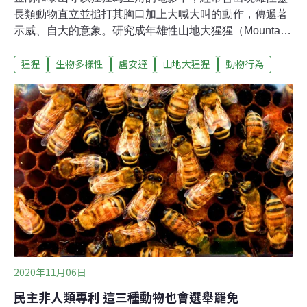
長類動物直立並搥打其胸口加上大喊大叫的動作，傳遞著
示威、自大的意象。研究成年雄性山地大猩猩（Mountain
Gorilla，學名：Gorilla beringei）的科學家說，敲打胸部
猩猩
生物多樣性
盧安達
山地大猩猩
動物行為
是有點炫耀的意味，但這個動作其實傳遞著相當誠實的訊
息。科學家架雷射光攝影機 計算敲打胸部大猩猩背部的寬
度「我們發現這個動作是雄性靈長類正在演示牠真實的體
型，」研究作者之一、德國馬克斯．普朗克演化人類學研
究所（Max Planck Institute for Evolutionary
Anthropology）學者萊特（Edward Wright）說。萊特等人
在《科學報告》（Scientific Reports）期刊上發表研究，
報告了他們如何研究盧安達火山國家公園中，6隻成年雄
性山地大猩猩敲打胸部的動作。研究團隊使用一種可發出
兩個平行綠色雷射光的攝影機裝置進行
2020年11月06日
民主非人類專利 這三種動物也會選舉罷免