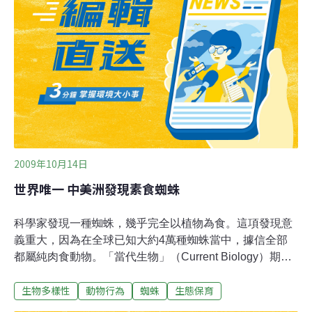
說，4月9日數十隻蟾蜍返回繁殖區，不過數量比前幾年少
了50％至80％，在這小顛峰後，數量一度下跌，並在4月
15日，也就是規模4.5的最後強烈餘震過後2天，數量才明
顯成長。此外，在強震前3天，交配的蟾蜍數量掛零，而
且從4月6日至最後的強烈餘震為止，沒有發現新蛙卵。為
了解謎，她取得當時以極低頻（VLF）無線電接收器收集
的電離層測量值，結果發現蟾蜍兩次大遷徙的時期與VLF
突受干
2009年10月14日
世界唯一 中美洲發現素食蜘蛛
科學家發現一種蜘蛛，幾乎完全以植物為食。這項發現意
義重大，因為在全球已知大約4萬種蜘蛛當中，據信全部
都屬純肉食動物。「當代生物」（Current Biology）期刊
報導，這種蜘蛛的雄性會幫母蜘蛛照顧卵和幼小，也是已
生物多樣性
動物行為
蜘蛛
生態保育
知唯一雄性會照顧子女的蜘蛛種類。這種在中美洲森林發
現的蜘蛛，以「吉卜林巴希拉」（Bagheera kiplingi）為