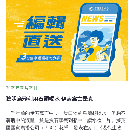
名。報導說，吉卜林巴希拉生活在洋槐樹上，能夠跳躍，
主食是洋槐樹的貝氏體（Beltian bodies），另外只會偶爾
吃螞蟻的幼蟲。其他種類的蜘蛛都以肉食為主，只會偶爾
吃少量花蜜。
2009年08月09日
聰明烏鴉利用石頭喝水 伊索寓言是真
二千年前的伊索寓言中，一隻口渴的烏鴉想喝水，但夠不
著瓶中的液體，於是撿石頭丟到瓶中，讓水位上昇。據英
國國家廣播公司（BBC）報導，發表在期刊《現代生物》