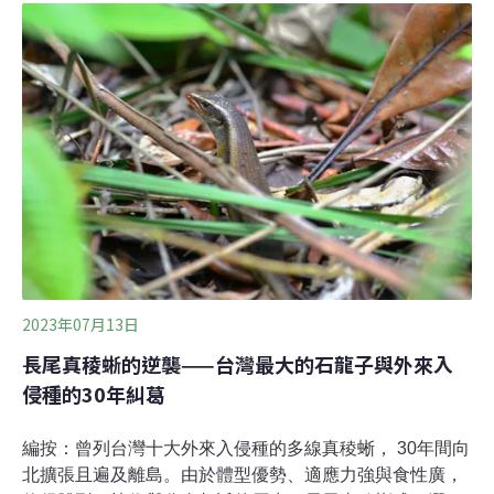
譯為海鷗進食），計畫內容相當簡單，即是請求全球民眾
提供他們所拍到海鷗吃東西的畫面，而且禁止蓄意餵食的
照片。萊斯利告訴《BBC》，他常在社群媒體上看到海鷗
吃各種奇妙食物的照片，因此想出這個點子。「透過了解
海鷗的食性，我們能知道更多牠們的行為、在生態系的角
色，以及在這個變動世界中面臨的壓力。」全球暖化導致
海洋變化、人類過度捕撈造成食物減少、禽流感蔓延等，
正威脅海鷗生存。英國海鷗的數量正在下降
2023年07月13日
長尾真稜蜥的逆襲——台灣最大的石龍子與外來入
侵種的30年糾葛
編按：曾列台灣十大外來入侵種的多線真稜蜥， 30年間向
北擴張且遍及離島。由於體型優勢、適應力強與食性廣，