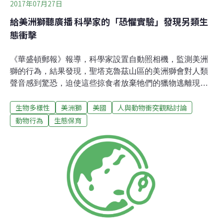
2017年07月27日
給美洲獅聽廣播 科學家的「恐懼實驗」發現另類生
態衝擊
《華盛頓郵報》報導，科學家設置自動照相機，監測美洲
獅的行為，結果發現，聖塔克魯茲山區的美洲獅會對人類
聲音感到驚恐，迫使這些掠食者放棄牠們的獵物逃離現
場。該研究也指出，受到驚嚇逃走後，部分美洲獅會回來
生物多樣性
美洲獅
美國
人與動物衝突觀點討論
繼續享用剛剛被拋棄的美食，但其行動變得緩慢而謹慎，
導致平均進食時間減少一半，這使得美洲獅必須獵殺更多
動物行為
生態保育
獵物，因而有更大機率潛入人類活動範圍，才能補足那些
被迫放棄的大餐。換句話說，對人類的恐懼改變了美洲獅
的行為，也讓牠們在生態系所扮演的角色發生變化。研究
結果由美國加州大學聖塔克魯茲分校和加拿大西安大略大
學共同發表在《英國皇家學會會報：生物科學》
（Proceedings of the Royal Society B）。架設照相機 記
錄美洲獅聽見聲音的反應美洲獅習慣將捕捉到的獵物藏匿
在特定地點，再花幾天的時間慢慢享用。研究人員在這些