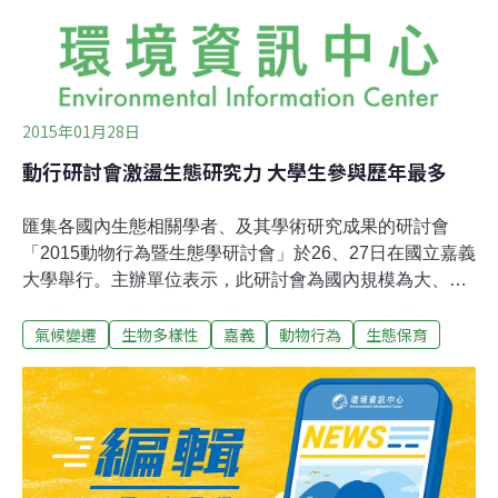
地點安裝了感應式自動照相機，每當美洲獅來到這些地
點，相機就會啟動，同時播
2015年01月28日
動行研討會激盪生態研究力 大學生參與歷年最多
匯集各國內生態相關學者、及其學術研究成果的研討會
「2015動物行為暨生態學研討會」於26、27日在國立嘉義
大學舉行。主辦單位表示，此研討會為國內規模為大、歷
史最悠久的研討會，今年報名人數更是破千，為歷年最
氣候變遷
生物多樣性
嘉義
動物行為
生態保育
多。此次共收到各校約300多篇的學術論文摘要，約120篇
口頭專題報告、160多篇的學術研究海報張貼發表，而海
報至活動開跑前仍陸續增加。多元化研究發表 激盪學子思
維多樣性26日，台大昆蟲系教授楊平世擔任開場講演，發
表了台灣近20年來螢火蟲在生物學及保育生物學上的應
用。螢火蟲在台灣廣受民眾喜歡，賞螢是極具產值的生態
旅遊，跨部門、跨領域研究的合作，將有助於規劃賞螢活