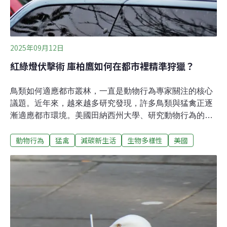
2025年09月12日
紅綠燈伏擊術 庫柏鷹如何在都市裡精準狩獵？
鳥類如何適應都市叢林，一直是動物行為專家關注的核心
議題。近年來，越來越多研究發現，許多鳥類與猛禽正逐
漸適應都市環境。美國田納西州大學、研究動物行為的助
理教授迪內茨（Vladimir Dinets）發現，他家附近有隻庫
動物行為
猛禽
減碳新生活
生物多樣性
美國
柏鷹，甚至能精準掌握紅綠燈和車流的變化，調整出擊時
機！庫柏鷹「聽」紅燈，靠空間記憶精準出擊庫柏鷹
（Astur cooperii）是美國紐澤西州常見的冬季候鳥，是一
種中型鷹。猛禽類以埋伏與快速追擊的獵捕方式聞名，牠
們會了解獵物的移動習性並提前規劃，再進行出擊。