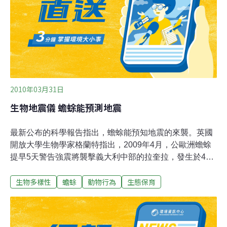
動。緊接著各項專題演講、專題論壇研究也陸續展開，其
包括生態產業、野生動植物保育與經營管理、濕地及水域
生態、生態聲景等等，同時段舉辦多元化的研究發表，在
場莘莘學子可針對感興趣者前往聆聽。除了探討動植物生
態相關研究，在林務局研究計畫的成
2010年03月31日
生物地震儀 蟾蜍能預測地震
最新公布的科學報告指出，蟾蜍能預知地震的來襲。英國
開放大學生物學家格蘭特指出，2009年4月，公歐洲蟾蜍
提早5天警告強震將襲擊義大利中部的拉奎拉，發生於4月
6日的這起芮氏規模6.3強震，造成該城逾300人死亡。科
生物多樣性
蟾蜍
動物行為
生態保育
學家首度研究證實，在地震發生前10天，格蘭特在拉奎拉
北部74公里處的聖魯菲諾湖展開蟾蜍監測計畫。她的報告
指出，在3月28日，出現超過90隻求偶的公蟾蜍，到了4月
1日，也就是強震發生前5天，96％的公蟾蜍逃逸無蹤。她