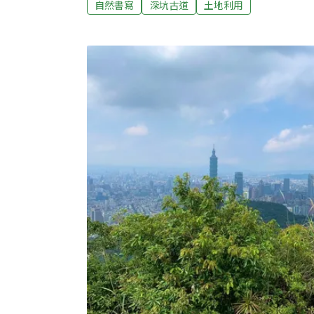
自然書寫
深坑古道
土地利用
為極重要的物產集散地，舉凡大菁、茶葉、稻
運，跨世代建築群，對映百年山城的發展軌跡。
草厝位於阿柔地區半山腰，屋頂是白茅草覆蓋
砌，是台灣罕見尚有人居住的茅草屋，內廳則
每隔三到五年，志工團便會以「嵌厝」（台語
塞入一小束的稻草）的傳統工法，一層一層地
不便，建築多就地取材，如吳江敏女士的石頭
來自由永安居工匠的手藝，正