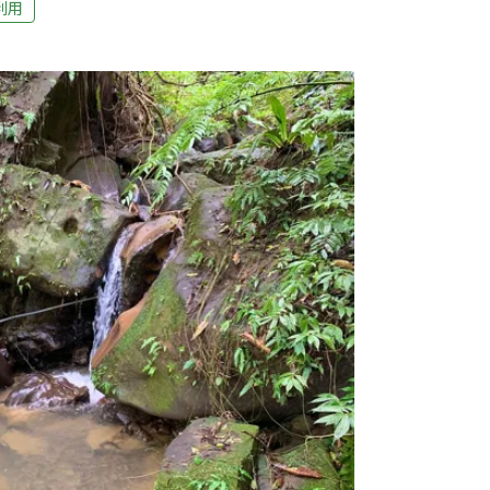
利用
梯田旁便可看見一棵樹勢優美、樹蔭濃密的杜
，就像等候客人上門的迎賓樹。走到盡頭就是
史的林家草厝是由石造地基、土塊堆疊出的土
。大約五至六年，農會產銷班就會號召志工上
草厝的傳統地景。這樣的農村互助精神，形成
人心更美，而這棵百年杜英就是屹立不搖的見
的文化地景文化地景在不同脈絡的詮釋之下有不
類