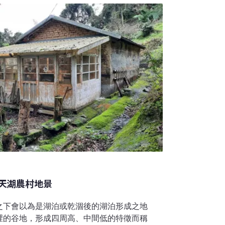
嶺步道可以聯絡深坑的「大崙腳」及「炮子
阿柔洋產業道路未開通之前，是昔日山上居民
道路，也是山上學童上下學必經之路，所以又
政區雖小，但一樣存在著城鄉差距的現實，在
帶是沒有供應電力的，所以一入夜，山上的居民
天湖農村地景
之下會以為是湖泊或乾涸後的湖泊形成之地
裡的谷地，形成四周高、中間低的特徵而稱