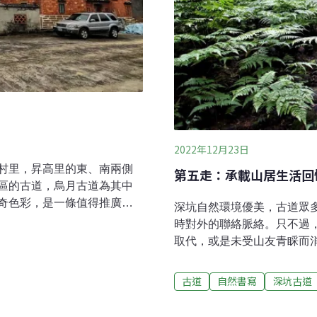
2022年12月23日
村里，昇高里的東、南兩側
第五走：承載山居生活回
區的古道，烏月古道為其中
奇色彩，是一條值得推廣的
深坑自然環境優美，古道眾
烏月山爬升的坡地上林木茂
時對外的聯絡脈絡。只不過
月。後來先民也在坡地種植
取代，或是未受山友青睬而消
​古道早期先民上山務農、挑
道中獨樹一格，雖經區公所
今的柏油農路。​烏月古道的
其多年前，因土石流的關係
古道
自然書寫
深坑古道
法、抗日的傳奇人物陳秋菊
昔的樣貌，如今走在青苔斑
於昇高里旺躭地區。陳秋菊是清
格的花崗岩步道相比，在這裡