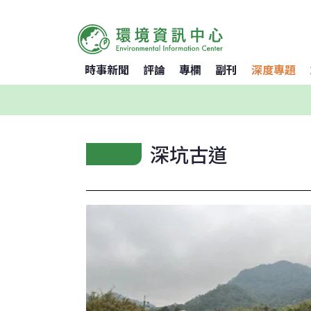
時事新聞
評論
專欄
副刊
深度專題
深坑古道