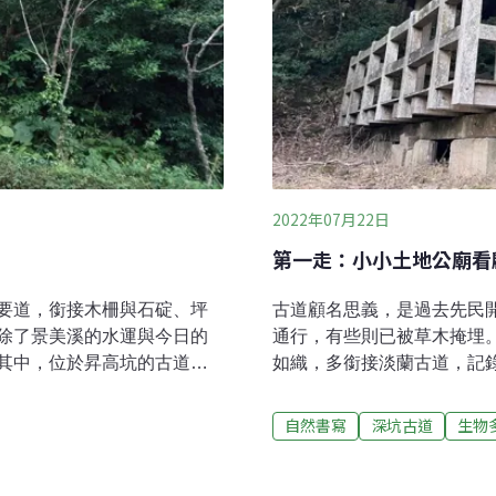
2022年07月22日
第一走：小小土地公廟看
要道，銜接木柵與石碇、坪
古道顧名思義，是過去先民
除了景美溪的水運與今日的
通行，有些則已被草木掩埋
其中，位於昇高坑的古道除
如織，多銜接淡蘭古道，記
。這條古道雖因位處山區而
福田樹木保育基金會共同策
熙攘人潮的另條幽靜休閒運
置、歷史、產業、文化及生
自然書寫
深坑古道
生物
步道昇高坑古道即現在的昇高
景，帶領讀者倒轉時光，一
石碇員潭子坑，昔日員潭子
跟著大人們一起去走進香古
道挑運至深坑，再轉運其他
到六年級每年都有走這條古