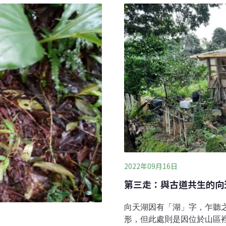
為參將，主持棟字隘勇左
回憶中的「通學步道」大崎
戰爭期間，陳秋菊奉命招募義勇軍
崙」和「大崙尾」等地，在
晝夜而退敵，清廷因而授與四
往返深坑市區所仰賴的主要
稱為「通學步道」。​深坑行
1980年之前「大崙尾」一
都靠煤油燈照明。當時大
2022年09月16日
第三走：與古道共生的向
向天湖因有「湖」字，乍聽
形，但此處則是因位於山區