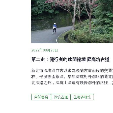
2022年08月26日
第二走：健行者的休閒祕境 昇高坑古道
新北市深坑區自古以來為淡蘭古道南段的交通
林、平溪等產茶區。早年深坑對外聯絡的通道
北深路之外，深坑山區還有幾條聯外的路徑，
了通往石碇之外，沿途還可以銜接幾個登山口
鮮為人知，但因具有若干地理特質，堪為避開
自然書寫
深坑古道
生物多樣性
動路線。古道的前世今生 從產業農路到健行
坑路，隸屬於新北市深坑區昇高里，因為通達
坑所產的茶葉與其他農產品可以經由昇高坑古