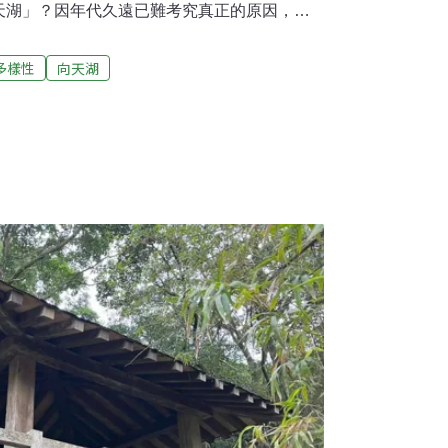
天湖」？因年代久遠已難考究真正的原因，但
到達，鐵定不是一件輕鬆的事。​由深坑老街
左轉直行約100公尺，一過平安橋（座標
多樣性
向天湖
6'50"E）即右轉，眼前是一條臨溪的小徑，因現代化的
是否為當時的古道起點。在柏油路的盡頭是一
開始有進入古道的感覺，路寬不及兩公尺，沿
花藿香薊在路旁迎風搖曳，期望許久不見的旅
，而高聳的大輪月桃更如同警衛般，提醒路人
一絲絲的垃圾，生命力旺盛的芒萁、石縫中的
，構築出多采多姿的林下生態系。​一路直行