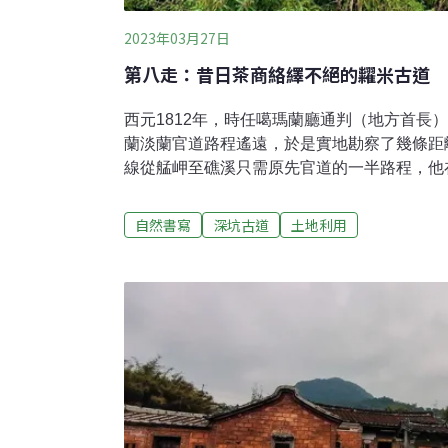
2023年03月27日
第八走：昔日茶商絡繹不絕的糶米古道
西元1812年，時任噶瑪蘭廳通判（地方首長
蘭淡蘭官道路程遙遠，於是實地勘察了幾條距
線從艋岬至礁溪只需原先官道的一半路程，他
如下的描述：「此間山平多種茶，自茶園中行
四十里，人煙稠密。」由此段內文我們可以想
自然書寫
深坑古道
土地利用
的移民進入坪林、石碇等地拓墾，從原鄉帶來
發揮的餘地。但姚瑩的奏摺呈上之後，便被朝
計劃中的淡蘭便道不因官府不肯修築而停滯，
及茶商利用，終於使這條路線取代了淡蘭古道
商往返淡蘭的主要交通路線，也是我們今天所
路即是「茶路」。​問耆老、查文獻、實地探訪
起，深坑老街因而匯集成熱鬧的街肆，也成了
而林立。當時一般茶農還