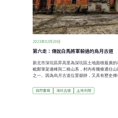
2023年02月20日
第六走：傳說白馬將軍躲過的烏月古道
新北市深坑區昇高里為深坑區土地面積最廣的
毗鄰筆架連峰與二格山系，村內有幾條通往山
之一。因為烏月古道位置僻靜，又具有歷史傳
健行路線。​根據傳說，舊時從村中平地，向
盛，到了晚上，山林蔽月，一片漆黑，故名烏
自然書寫
深坑古道
土地利用
苦茶樹，故此山區曾是榨油用苦茶籽的產地。
運農穫的路徑，後來經拓寬、鋪設，才成為如
傳奇故事​深坑的昇高地區曾經出現過一位抗
（1855~1922），其故居「德鄰居」便位