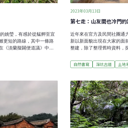
2023年03月13日
第七走：山友間也冷門的
）的姚瑩，有感於從艋舺至宜
近年來在官方及民間社團通
離更短的路線，其中一條路
新以新面貌出現在大家的面
在《淡蘭擬闢便道議》中有
整建，除了整理舊時資料，
」 、「楓仔林至石槽坑，凡
以手作步道形式重新鋪設損
像，當時已有許多福建安溪
考價值，這樣的成果是喜好大
自然書寫
深坑古道
土地
種植茶樹的技術，在此更有
遊憩之外，也可以體驗先人
廷否決了，即使如此，這條
間，了解以往居民拓墾、發
反而持續有更多的拓墾移民
道，儘管它跟淡蘭古道南路
的官道及中路，成為艋舺茶
的文章，在網路上依然只有寥
說的淡蘭古道南路，淡蘭南
近的冷門路線「冷飯坑」地
 多面釐清古道緣起茶葉的興
於淡蘭古道上，從坪林挑茶
茶葉的集散地，老街茶行因
人，到這地方已是中午用餐
冷飯止饑，於是便以「冷飯