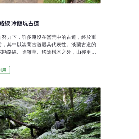
路線 冷飯坑古道
力努力下，許多淹沒在蠻荒中的古道，終於重
前，其中以淡蘭古道最具代表性。淡蘭古道的
探勘路線、除雜草、移除橫木之外，山徑更多
毀的道路，沿途的指示牌也比以往有更多的參
自然的山友所樂見的。​漫步在古道上，除了
利用
開闢古道的智慧及艱辛，更可以藉由步履之
展的足跡。冷飯坑古道並不是一條熱門的古
石碇外按段僅一呎之隔，長期以來拜訪這古道
寥數篇。​從地名看當地歷史 走訪淡蘭古道左
名的由來，據石碇地區文獻所載，是因此地位
葉、大菁下來的農民，或是從三張犁至此的旅
時刻，所帶的飯包也已變冷，在此用餐只能吃
坑」戲