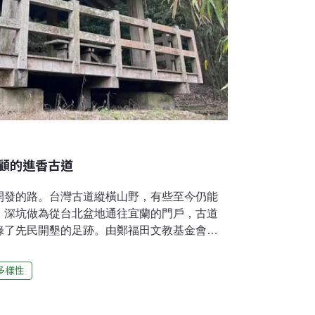
顧的進香古道
開發的路。台灣古道縱橫山野，有些至今仍能
。深坑做為從台北盆地通往宜蘭的門戶，古道
錄了先民開墾的足跡。由鄭福田文教基金會與
劃的「深坑溯源」系列文章將從深坑的地理位
態環境等面向出發，介紹七條古道及三個地
多樣性
窺先民的生活軌跡⋯⋯小時候每年的正月都會
道，當時覺得非常的快樂，記得從小學一年級
道。回憶那時的情景和現在差異很大，當時老