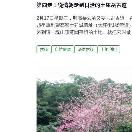
第四走：從清朝走到日治的土庫岳古道
2月17日星期三，興高采烈的又要去走古道，
起坐車到望高寮土雞城遺址（大坪街1號旁邊
來到這一塊山頂寬闊平坦的土地，就把它叫做
拓了5到6公頃的梯田，我們先去參觀一座三
座典型「火庫起」建築，正龍的前胸、正門的
古道
自然書寫
深坑古道
土地利用
磚，非常典雅美觀。用石丁，石條沏成的水群
側的門柱下面留有雕刻花樣的柱礎，上面則有
往外延伸，支撐屋簷的水滴槽，門向內凹，可
叫做凹巢。​山豬淚湖溢流成溪 流過清朝的樟
城的旁邊走過，進入大坪山溪邊的步道。步道
水在流動，以為冬天沒有水，但是我們再往上
在那裡停止、向下流動。大家非常好奇，以為
們探索之下發現並不是