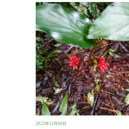
朝時期林朝棟所屬的「棟軍」主要將領，官階
營。清光緒9至11年（1883~1885）中法
500人固守邊防，並曾與法軍在基隆激戰兩個
品軍功
2022年11月04日