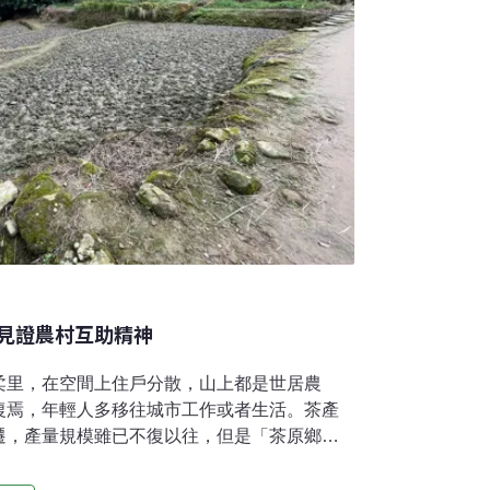
見證農村互助精神
柔里，在空間上住戶分散，山上都是世居農
復焉，年輕人多移往城市工作或者生活。茶產
遷，產量規模雖已不復以往，但是「茶原鄉」
凡人情、自然生態、水利設施等，讓深坑擁有
的農村地景。​​沿著茶山古道拾級而上，在即