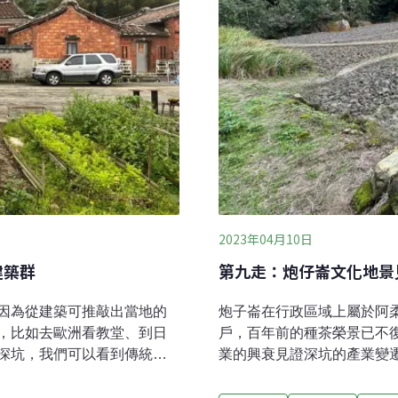
2023年04月10日
建築群
第九走：炮仔崙文化地景
，因為從建築可推敲出當地的
炮子崙在行政區域上屬於阿
，比如去歐洲看教堂、到日
戶，百年前的種茶榮景已不
深坑，我們可以看到傳統的
業的興衰見證深坑的產業變
深坑能有如此豐富的建築樣
卻留下豐富的人文地貌，舉
與陸路的地理優勢，一度成
唯一見證台灣早期茶業開發史