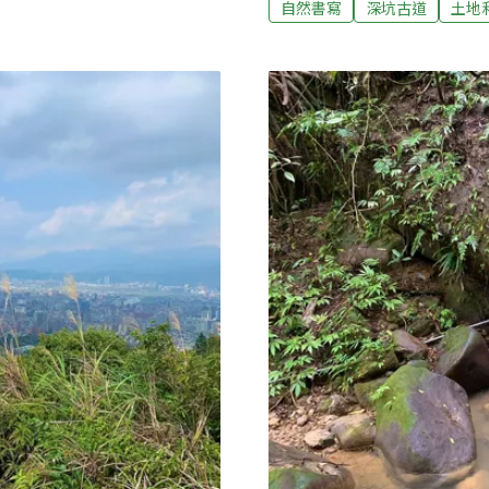
自然書寫
深坑古道
土地
米等經濟作物都曾在深坑轉
將抵達林家草厝之前，在水
​傳統土埆厝與石頭屋​林家
英，在無窮的天際迎風搖曳
，牆面則由石頭與土埆堆
「林家草厝」。擁有百年歷
有一面夯土牆，斑駁樸實。
埆厝，白茅草屋頂更添古意
發音，指在暗竹和明竹之間
山幫草厝更換屋頂，以維持
修復屋頂。​早期茶山的運輸
台灣最美的風景，風景美，
屋是黃家女兒的嫁妝，聽說
證。​​人文與自然共同織就
同的內涵，但終究不脫「人