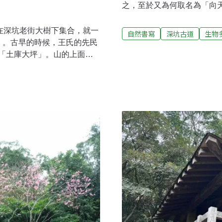
之，至於又為何取名為「向
是可以確定的是要越過山才能
尾出發，經中正橋至文山路後
在深坑老街大樹下集合，就一
自然書寫
深坑古道
生物
24°59'53"N、121°3
）。古早的時候，王氏的先民
人為柏油鋪設，已無法判斷
「土庫大坪」。山的上面開
戶人家，需從此處左轉後才
合院古厝（德興居），它是一
途不時可見大花咸豐草及紫
兩側，建有斗子沏的尺二
人帶著它遠走高飛四處謀生
堵，長了一些青苔，正門兩
只帶走美景的回憶，不留下
火庫起的柱頭。磚塊一層層
卷柏與穿著圍裙的臺灣桫欏等
以站在簷下不至於淋到雨，
來到小徑的
腦時代看完古厝，我們從土雞
旁的這一條小溪流，看不到
走5公尺，就看到大量的水流
這是山裡的伏流，但是在我