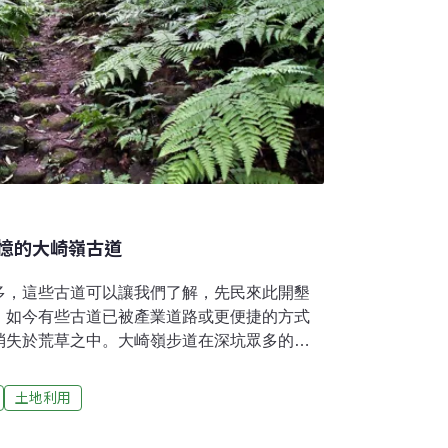
憶的大崎嶺古道
多，這些古道可以讓我們了解，先民來此開墾
，如今有些古道已被產業道路或更便捷的方式
失於荒草之中。​大崎嶺步道在深坑眾多的古
多次的整修，都能保留它本身質樸的味道，尤
，拆除了不必要的木欄杆扶手，古道恢復了往
土地利用
斑的石階上，跟台北郊山眾多已被換上制式規
更能體會古道的風華。​居民下山必經 同輩人