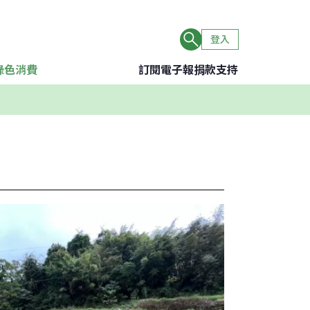
登入
綠色消費
訂閱電子報
捐款支持