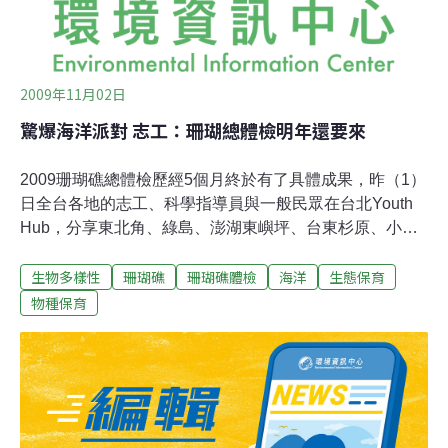
2009年11月02日
驚爆海洋派對 志工：珊瑚總體檢明年還要來
2009珊瑚礁總體檢歷經5個月終於有了具體成果，昨（1）
日全台各地的志工、科學指導員與一般民眾在台北Youth
Hub，分享東北角、綠島、澎湖東嶼坪、台東杉原、小琉
球、蘭嶼6處監測點體檢成果，以及志工投入的回憶和感
生物多樣性
珊瑚礁
珊瑚礁體檢
海洋
生態保育
動。現場也發表拷秋勤樂團所製作的年度MV，用搖滾精神
表達對台灣海洋的疼惜與憂慮，場面溫馨。協助科學指導
物種保育
的中研院研究員陳昭倫說，國際珊瑚總體體在國外已經進
行十多年了，台灣從1997年開始體檢以來，這一次行動首
次由NGO團體主辦，總算跟國際上由民間發起參與的模式
接軌。台灣海洋環境教育推廣協會秘書長郭兆偉表示，如
果沒有志工協助完成，就沒有今天的成果。基於關懷台灣
海洋的共同連結，不同梯次的志工雖初次見面但卻十分熱