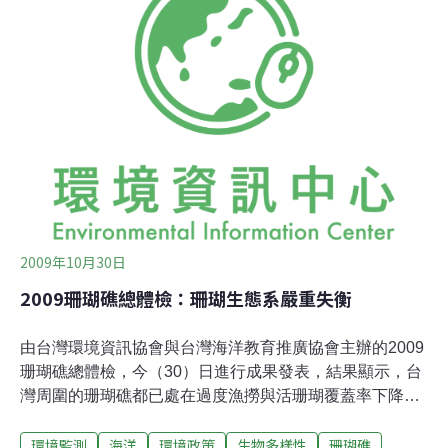
覆蓋率超過50%的小琉球和蘭嶼，都出現活珊瑚大幅減少
情形。中央研究院生物多樣性研究中心副研究員陳昭倫熱
愛潛水，倡議珊瑚礁保育超過20年。他今天受訪時表示，
過度漁撈和自然災害是威脅珊瑚礁生存的主因。 陳昭倫
說，蘭嶼珊瑚礁在八八風災時被大浪摧殘，有1株高6公
尺、重量近2公噸的大珊瑚被海浪連根拔起，飛越10公尺
寬的路面，把蘭嶼農會屋頂砸出1個大洞，可見風力強
勁。風災過後的蘭嶼海底盡是珊瑚殘骸。
2009年10月30日
2009珊瑚礁總體檢：珊瑚生態系嚴重失衡
由台灣環境資訊協會與台灣海洋教育推廣協會主辦的2009
珊瑚礁總體檢，今（30）日進行成果發表，結果顯示，台
灣周圍的珊瑚礁都已處在過度漁撈與活珊瑚覆蓋率下降的
瀕危狀態。分析顯示，未來全球暖化、海洋酸化、以及極
環境監測
海洋
環境政策
生物多樣性
珊瑚礁
端氣候所引起的超級颱風，都是加速珊瑚礁走向消失的威