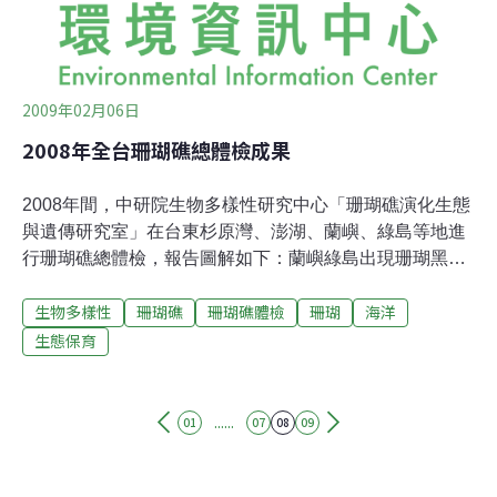
2009年02月06日
2008年全台珊瑚礁總體檢成果
2008年間，中研院生物多樣性研究中心「珊瑚礁演化生態
與遺傳研究室」在台東杉原灣、澎湖、蘭嶼、綠島等地進
行珊瑚礁總體檢，報告圖解如下：蘭嶼綠島出現珊瑚黑
病： 台東杉原灣： 澎湖東嶼坪： 澎湖青灣、內灣： 綠
生物多樣性
珊瑚礁
珊瑚礁體檢
珊瑚
海洋
島： ※以上文字、圖片由中研院生物多樣性研究中心「珊
瑚礁演化生態與遺傳研究室」提供，未經許可請勿轉載。
生態保育
......
01
07
08
09