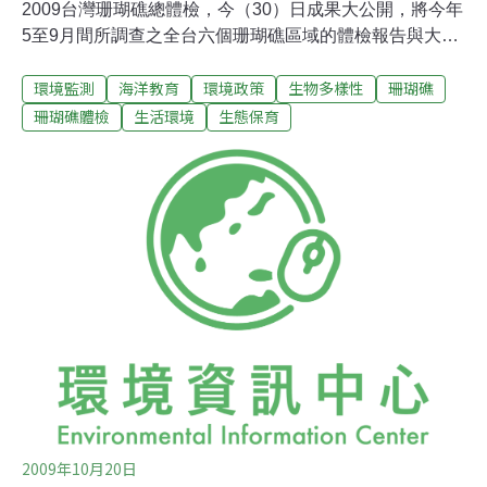
2009台灣珊瑚礁總體檢，今（30）日成果大公開，將今年
5至9月間所調查之全台六個珊瑚礁區域的體檢報告與大眾
分享，藉由56人次的潛水志工的努力，揭露颱風後的海底
環境監測
海洋教育
環境政策
生物多樣性
珊瑚礁
災情及海域現況，也在中央研究員團隊協助下，完成10年
台灣珊瑚礁海域的整體分析。檢視成果發現，都呼應了
珊瑚礁體檢
生活環境
生態保育
2009年度主題曲「灰色海岸線」的歌詞：「看到了嗎？海
洋生態每況愈下......。」首度民間結合學術的自主行動環境
資訊協會專案經理耿璐表示，2009年台灣珊瑚礁總體檢是
破天荒的由民間發起、結合學術界的海洋監測行動。希望
透過海洋專業知識與行動，透過珊瑚總體檢主題網站傳
播，除了讓社會更認識台灣珊瑚的現況與危機，進而產生
行動。他指出，這次的珊瑚總體檢也嘗試透過生態工作假
期的運作方式，廣納居民的意見提供志工參考，讓潛水本
身成為負責任旅遊的一部份。主辦單位也邀請到榮獲2009
美國JPF音樂大獎的
2009年10月20日