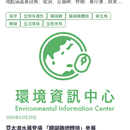
地點涵蓋鼻頭角、龍洞、豆腐岬、野柳、番仔澳，經來自
中研院的科學指導員確認，其中以鼻頭角10米深的50%珊
海洋
生物多樣性
珊瑚礁
珊瑚礁體檢
東北角
瑚覆蓋率為最佳，其他地點珊瑚覆蓋率則鮮少超過20%。
台灣珊瑚礁體檢今年首度由民間團體發起，主辦單位「台
珊瑚
生活環境
生態保育
灣海洋環境教育推廣協會」及「台灣環境資訊協會」特別
選擇台灣潛水活動起源之東北角區域做為體檢首站。 東北
角發展甚早且與都會區連結緊密，早期無節制的人為影響
之下，海底天然資源已耗損嚴重，一些參與志工也忍不住
問：「在東北角調查珊瑚有什麼意義？要做珊瑚紀錄不是
應該去美一點的地方？」台灣海洋環境教育推廣協會秘書
長郭兆偉說明：「珊瑚體檢就是為了真實記錄珊瑚生態系
的現況，如不透過這樣的體檢，無法知道損害程度，有了
這筆基本資料，才有阻止惡化並積極復育的依據」。
2009年03月20日
亞太潛水展登場 「珊瑚礁總體檢」參展