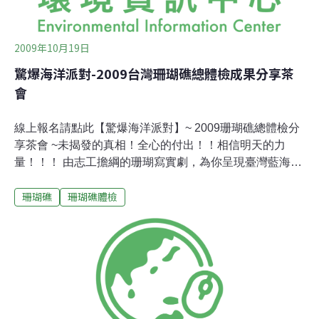
2009年10月19日
驚爆海洋派對-2009台灣珊瑚礁總體檢成果分享茶
會
線上報名請點此【驚爆海洋派對】~ 2009珊瑚礁總體檢分
享茶會 ~未揭發的真相！全心的付出！！相信明天的力
量！！！ 由志工擔綱的珊瑚寫實劇，為你呈現臺灣藍海世
界的過去、現在、未來！這個健康檢查好漫長～ 從五月的
珊瑚礁
珊瑚礁體檢
東北角一直做到九月的蘭嶼但是既然要體檢，當然就要完
完整整、一項不少，才能知道「珊瑚礁」健不健康!因此，
Go~ 東北角、綠島、澎湖、台東杉原、小琉球、蘭嶼藍色
波紋之下的珊瑚世界，有了一群異常專心及忙碌的潛水客
被大海擁抱的感動，讓他們比一般人更在乎海洋的處境，
因此付出行動為珊瑚礁進行體檢一身潛水的好功夫，讓這
些潛水客也比一般人更了解水下發生什麼事？