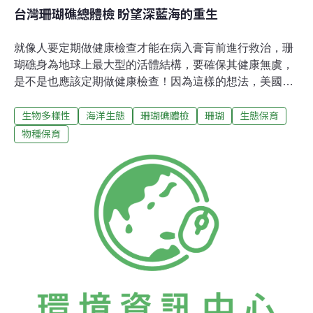
台灣珊瑚礁總體檢 盼望深藍海的重生
就像人要定期做健康檢查才能在病入膏肓前進行救治，珊
瑚礁身為地球上最大型的活體結構，要確保其健康無虞，
是不是也應該定期做健康檢查！因為這樣的想法，美國珊
瑚礁學者Gregor Hodgson在1997年提出「珊瑚礁總體檢
生物多樣性
海洋生態
珊瑚礁體檢
珊瑚
生態保育
(Reef Check)」，希望能透過各國學者和民間潛水客的參
與，用統一的標準化調查法交織成監測全球珊瑚的網絡，
物種保育
而這樣的行動確實引起許多國家的熱烈參與；至於台灣，
也早從1997年便由中華民國珊瑚礁學會率領研究人員開始
為台灣珊瑚進行體檢！2009，台灣珊瑚礁總體檢新紀元今
年，在剛歡慶完全球二度珊瑚礁年(2008)的此時，台灣珊
瑚礁總體檢首次交由非政府、非營利團體主辦，目的就是
要落實行動展開的初衷，希望平常就喜愛悠游大海的潛水
客，能於習得體檢方法後，協助收集珊瑚礁的健康資料並
記錄海洋生態狀況；畢竟，單靠少數研究人員是無法完成
所有地點的調查；再來，研究單位分散的研究計畫，可能
不如一位