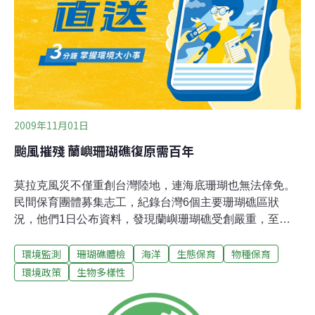
絡，許多老資歷的潛水家也提出長期觀察經驗供保育參
考。志工參與達三梯次的潛水教練符德榮認為，為如果調
查出來的結果都是不好的，潛水志工很容易受到當地人反
彈。下結論前也要多方面地考量當
2009年11月01日
颱風摧殘 蘭嶼珊瑚礁復原需百年
莫拉克風災不僅重創台灣陸地，連海底珊瑚也無法倖免。
民間保育團體募集志工，紀錄台灣6個主要珊瑚礁區狀
況，他們1日公布資料，發現蘭嶼珊瑚礁受創嚴重，至少
需百年才能復原。 台灣環境資訊協會與台灣海洋環境教育
環境監測
珊瑚礁體檢
海洋
生態保育
物種保育
推廣協會今天舉辦「2009台灣珊瑚礁總體檢」發表會，公
布今年5至9月到台灣東北角、台東杉原，以及離島小琉
環境政策
生物多樣性
球、綠島、蘭嶼、澎湖東嶼坪的16個潛水點紀錄到的珊瑚
礁現況；其中有12個點的活珊瑚覆蓋率低於25%，連過去