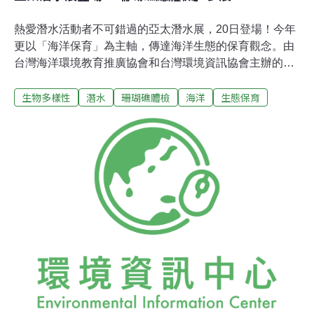
熱愛潛水活動者不可錯過的亞太潛水展，20日登場！今年
更以「海洋保育」為主軸，傳達海洋生態的保育觀念。由
台灣海洋環境教育推廣協會和台灣環境資訊協會主辦的
「2009台灣珊瑚礁總體檢」也將參展，以推動台灣珊瑚礁
生物多樣性
潛水
珊瑚礁體檢
海洋
生態保育
保育行動。2009珊瑚礁總體檢團隊將使用海邊拾回的廢棄
魚網、浮球、保特瓶、玻璃瓶等人類污染物布置展示攤
位，與美麗壯觀的攝影畫面形成強烈對比，藉以突顯台灣
海洋的生態危機。根據全球珊瑚礁監測網（Global Coral
ReefMonitoring Network）在2004年到2007年的監測結果
顯示，台灣地區珊瑚覆蓋率有逐漸減少的趨勢。2008台灣
珊瑚礁總體檢報告中更指出，台東杉原、綠島及澎湖三個
調查地點的珊瑚礁皆處於不健康的狀態，台灣的珊瑚礁急
需被保護的，若未能持續監控珊瑚礁的健康狀態，並採取
有效的保育措施，台灣地區珊瑚礁海域消失的速度可能遠
高於預期。為此，台灣海洋環境教育推廣協會和台灣