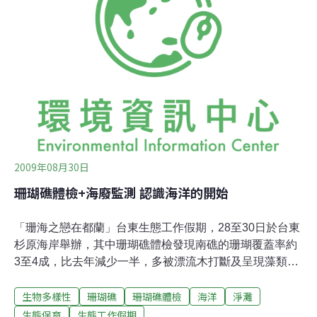
35%，6公尺深22%），機場外礁3公尺深的海域覆蓋率最
低為9%，其他調查點的珊瑚礁覆蓋率則都為14%。雖然此
次體檢的珊瑚礁覆蓋結果比預期低，且有觀察到整株約3.5
噸大的珊瑚礁翻倒，但是因為去年並沒有在蘭嶼進行珊瑚
礁體檢，故無資料可進行比較，難以判斷此次調查結果並
不理想，是否為颱風所造成的，這也顯示長期且定期為海
洋進行健康檢查的重要性。
2009年08月30日
珊瑚礁體檢+海廢監測 認識海洋的開始
「珊海之戀在都蘭」台東生態工作假期，28至30日於台東
杉原海岸舉辦，其中珊瑚礁體檢發現南礁的珊瑚覆蓋率約
3至4成，比去年減少一半，多被漂流木打斷及呈現藻類覆
蓋現象。此外，部落工作組的志工除了撿拾海邊廢棄物做
生物多樣性
珊瑚礁
珊瑚礁體檢
海洋
淨灘
分類回收，也做海洋廢棄物監測紀錄，提供數據以瞭解海
岸所面臨的危機，以作後續改善之用。由台灣環境資訊協
生態保育
生態工作假期