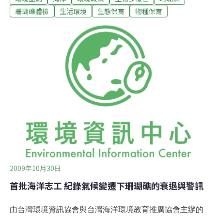
脅。如何透過政府、民間和所有的大眾的覺醒和作為，作
珊瑚礁體檢
生活環境
生態保育
物種保育
為「海中雨林」的珊瑚礁，才有可能延續她對人類的生態
服務功能。詳細報告如下：1.台灣各珊瑚礁區海域嚴重過
漁由指標性魚種和大型無脊椎動物的分析可知台灣各區的
珊瑚礁區缺乏大型的魚種例如，石斑魚、鸚哥魚等健康珊
瑚礁必需要存在的物種。同樣的像龍蝦、硨磲貝、馬糞海
膽等大型指標性無脊椎動物也嚴重缺乏。這不僅對珊瑚礁
生態系的食物鏈失衡的警訊，對觀光和漁業都是很大的衝
擊。2.台珊瑚礁多屬於「劣質」狀態。 2009年台灣各地
區珊瑚礁總體檢活珊瑚覆蓋率分布圖，以37.5%為界線縱
觀調查地點的珊瑚礁健康指數
2009年10月30日
首批海洋志工 紀錄氣候變遷下珊瑚礁的衰退與警訊
由台灣環境資訊協會與台灣海洋環境教育推廣協會主辦的