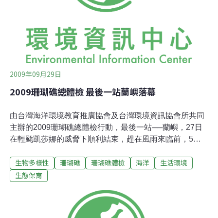
2009年09月29日
2009珊瑚礁總體檢 最後一站蘭嶼落幕
由台灣海洋環境教育推廣協會及台灣環境資訊協會所共同
主辦的2009珊瑚礁總體檢行動，最後一站──蘭嶼，27日
在輕颱凱莎娜的威脅下順利結束，趕在風雨來臨前，5位
潛水志工下潛為蘭嶼四周海域的珊瑚進行健康檢查，也再
生物多樣性
珊瑚礁
珊瑚礁體檢
海洋
生活環境
次為之前莫拉克颱風的海底災情記上一筆。本次蘭嶼珊瑚
礁總體檢共有3個調查點，調查結果顯示3處的珊瑚礁覆蓋
生態保育
率為9%至35%，因受入秋東北季風及南面颱風之影響，調
查點僅限於西側海域，包括土地公廟、椰油灣和機場外
礁，其中以椰油灣擁有最高珊瑚礁覆蓋率（3公尺深