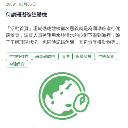
2009年03月05日
何謂珊瑚礁總體檢
「活動首頁」珊瑚礁總體檢顧名思義就是為珊瑚礁進行健
康檢查，調查人員將運用水肺潛水的技術下潛到海裡，除
了了解珊瑚狀況，也同時記錄魚類、其它無脊椎動物等週
邊海域的生態情形。此項源自於國際知名Reef Check 的珊
生物多樣性
珊瑚礁體檢
海洋
永續發展
生態保育
瑚礁總體檢行動，最特別的在於調查是以在地的潛水業者
與潛水員作為主力，而非一般科學研究人員。Reef Check
物種保育
開始於珊瑚礁總體檢基金會(Reef Check Fundation)於
1997年發起的全球的體檢行動，當時是為了對全球珊瑚礁
進行現況調查，提供科學上的數據，證實珊瑚礁已受到過
漁、非法漁業和汙染的情形，而調查結果也確實震驚全
球。至今已過了十個年頭的珊瑚體檢行動，串起了全球熱
愛海洋的潛水客，也靠這些民間潛水志工累積了豐富的海
洋珊瑚礁監測資料，這些數據和這樣的行動也讓社會大眾
更加認識平常看不見的海底珊瑚世界以及其重要性！