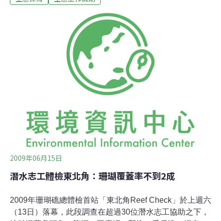
會和台灣海洋環境教育推廣協會所舉辦的珊瑚礁總體檢行
動，29日在台東杉原海岸的南礁及中礁舉行，由中研院生
物多樣性研究中心的科學指導員帶領4名潛水志工進行底
質、無脊椎動物和指標性魚類調查。調查結果發現，中礁
的珊瑚礁多為泥沙覆蓋；南礁的覆蓋率則比去年減少一
半。但珊瑚礁總體檢科學指導員陳昭倫博士表示，雖然颱
風帶來的漂流木造成珊瑚礁斷裂，但對於生態系未必只有
負面影響，自然界的力量，可以適度重整生態系，且這些
斷裂的珊瑚，若後續沒有其它人為破壞或是大型的天災發
生，還會再自行生長復原。負責指標性魚類調查的
2009年06月15日
潛水志工體檢東北角：珊瑚覆蓋率不到2成
2009年珊瑚礁總體檢首站「東北角Reef Check」於上週六
（13日）落幕，此段調查在超過30位潛水志工協助之下，