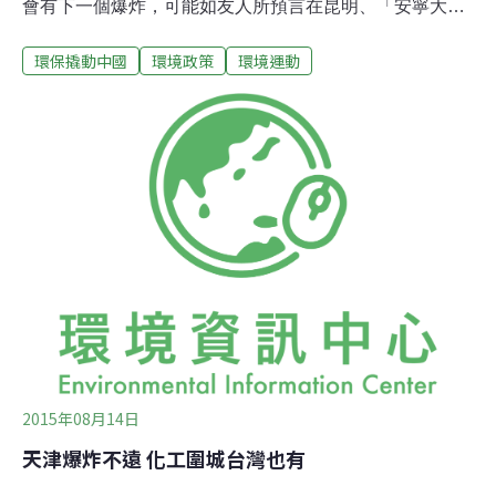
會有下一個爆炸，可能如友人所預言在昆明、「安寧大煉
油項目」正伺機上馬，也有可能在南京石化工業園、又或
環保撬動中國
環境政策
環境運動
者在廣州深圳。沒想到一語成讖，8月22日在山東淄博又
上演了一次大爆炸。中國不缺爆炸案，爆炸久了其實大家
也就習慣，上次引發恐慌的就像霧霾，就像土壤重金屬汙
染、就像鎘米事件。一個汙染事件出來，媒體煞有其事討
論一番，但是時間久了，大家的注意力又被其他事情帶
走。公民環保行動的天花板7月第一天，上海金山爆發了
反對PX（石化）項目的街頭散步，成千上萬的上海市民在
街上抗議了連續一個禮拜。其實市民朋友也許對抗污染意
志不堅，他們甚至對於PX項目一知半解，市民朋友們上街
抗議的，只是因為PX項目「蓋在我家旁邊」，而影響到家
庭成員的健康風險，以及購置房產的價格。
2015年08月14日
天津爆炸不遠 化工圍城台灣也有