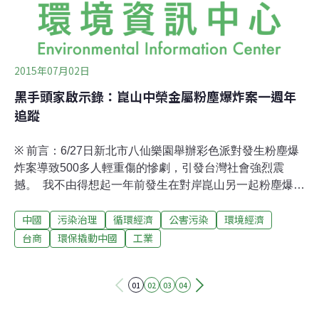
2015年07月02日
黑手頭家啟示錄：崑山中榮金屬粉塵爆炸案一週年
追蹤
※ 前言：6/27日新北市八仙樂園舉辦彩色派對發生粉塵爆
炸案導致500多人輕重傷的慘劇，引發台灣社會強烈震
撼。 我不由得想起一年前發生在對岸崑山另一起粉塵爆炸
案，直接導致76人當場死亡，數百人輕重傷。在現有的報
中國
污染治理
循環經濟
公害污染
環境經濟
導當中，除了報導工廠負責人是台商之外，其實並沒有追
究細節，大多數人對於數百人死傷的悲劇，仍舊無感。上
台商
環保撬動中國
工業
個月到崑山訪友期間，順道前往拜會去年爆炸案參與救援
的公益組織。他們告訴我，在醫療過程，爆炸的受傷者仍
01
02
03
04
承受極大痛苦，而且根據官方調查，連同醫療康復過程，
實際上有146人死亡（數字仍有可能持續增加），而且仍