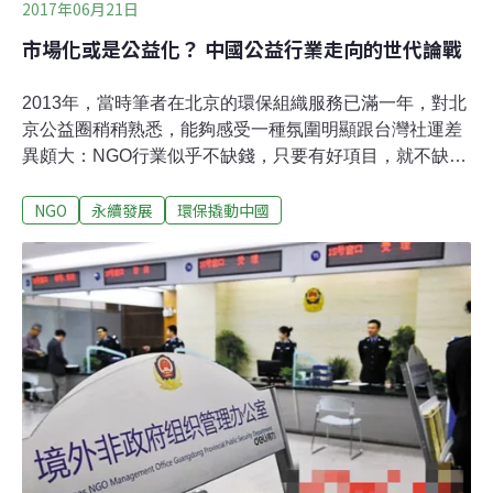
2017年06月21日
市場化或是公益化？ 中國公益行業走向的世代論戰
2013年，當時筆者在北京的環保組織服務已滿一年，對北
京公益圈稍稍熟悉，能夠感受一種氛圍明顯跟台灣社運差
異頗大：NGO行業似乎不缺錢，只要有好項目，就不缺來
自境內基金會或者國際組織的投資方，國際組織或本土基
NGO
永續發展
環保撬動中國
金會資金充裕，草根組織之間見面談話更會用很多企業創
新學來的專業行話。2013年年底，筆者離開北京服務的環
保組織前，此時北京NGO發展儼然有種追求「高大上」的
商業風氣，如同一位著名的公益界大老——中國扶貧基金
會（CFPA）的董事長何道峰所言：「現在做公益也能夠
找到成功的路徑」。年輕人被吸引到投身公益行業是抱著
找資金找人脈、找創業機會期待，而不是對公共事務、公
民社會有一種期待與理想。筆者對這種功利主義驅動的市
場化、專業導向感到憂心。2013年離開北京前，筆者投書
發表〈NGO不要迷失方向〉，批評這一類過度崇尚市場的
行業發展態勢，事後收到一些迴響，不過當時筆者反省文