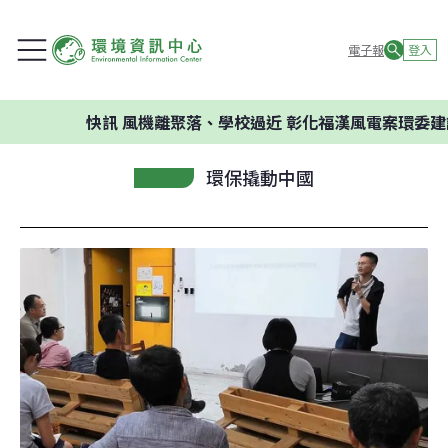
電子報
登入
快訊
風機離聚落、學校過近 彰化福漢風電案環委建議不應
環保撬動中國