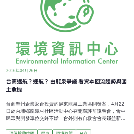
擔任民進黨黨工，而後任職於NGO組織「台北文山社區大
學」，長期與中國非政府組織交流，關注中國民間社會的
發展。文中引用文山社大主任鄭秀娟提及李明哲長期關注
非政府組織的交流活動，但本次李明哲入境中國應該是私
人行程，家屬與社大已經透過各方管道尋人聯繫。
2016年04月26日
台商返航？迷航？ 由龍泉爭議 看資本回流趨勢與國
土危機
台商聖州企業返台投資的屏東龍泉工業區開發案，4月22
日於內埔鄉龍潭村社區活動中心召開環評前說明會，會中
民眾與開發單位交鋒不斷，會外則有自救會會長鍾益新率
眾抗議陳情。惟不見官方代表出席說明，最後淪為廠商與
環保撬動中國
屏東
環境政策
台商
居民互嗆、場面難堪不歡而散。自救會於說明會外宣示保