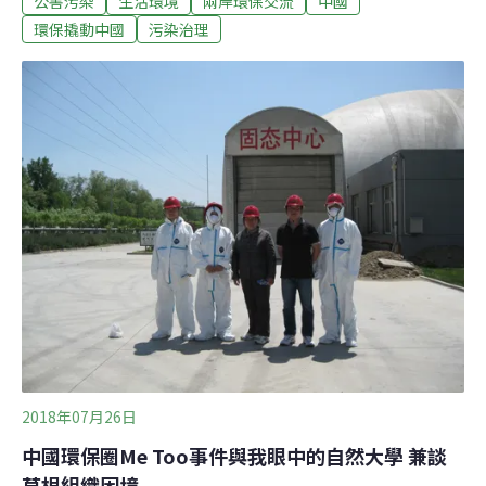
公害污染
生活環境
兩岸環保交流
中國
注於環境保護與污染防治、也是有行動力與學習適應能力
環保撬動中國
污染治理
的組織。董劍年輕、聰明、冷靜而有決斷力，2010年他未
滿20歲，一面半工半讀，一面大膽投入公益創業──中國的
公益發展道路上，有許多像他這樣的年輕人放棄主流道
路，選擇公益領域作為自我實現的舞台。這或許可以視為
2008年北京奧運、川震以後（被稱為公益元年）的歷史機
遇下，中國社會及人力資源投入民間公益事業的一種社會
現象。
2018年07月26日
中國環保圈Me Too事件與我眼中的自然大學 兼談
草根組織困境