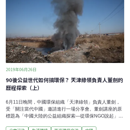
必須找當地組織協辦，並到公安局登記「臨時活動」，等
同要當地組織為你背書。例如綠色和平在北京辦公室，並
未註冊社會組織，而是以公司名稱註冊，在天津的活動可
能就要找「天津綠領」來掛靠協辦，並到公安局辦理「臨
時活動備案」。財務上，境外組織禁止在境內募款，全部
運用境外的資金。
2019年06月26日
90後公益世代如何搞環保？ 天津綠領負責人董劍的
歷程探索（上）
6月11日晚間，中國環保組織「天津綠領」負責人董劍，
受「關注當代中國」邀請進行一場分享會。董劍講座的原
標題為「中國大陸的公益組織探索—從環保NGO說起」。
筆者係座談主持人，並撰文紀錄座談會內容。董劍是機構
發起人，迄今仍是主要負責人。天津綠領是天津第一家專