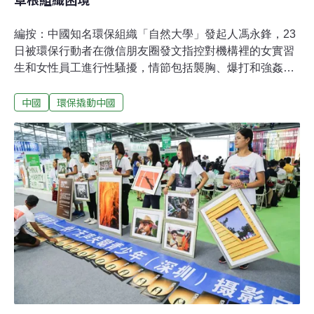
編按：中國知名環保組織「自然大學」發起人馮永鋒，23
日被環保行動者在微信朋友圈發文指控對機構裡的女實習
生和女性員工進行性騷擾，情節包括襲胸、爆打和強姦
等。隔日，被害者的組織發佈〈南都公益基金會關於2017
中國
環保撬動中國
年員工遭遇性騷擾事件的說明〉，馮永鋒也對舉報內容做
出回應，發佈文章〈是的，我承認，性騷擾是我欲望太邪
惡，是對女性的不尊重〉。這起發生在北京的Me Too事
件，本報邀請曾於2012年前往自然大學服務實習一年多的
林吉洋，藉由他的視角，讓台灣讀者一同關注這起事件。
以馮永鋒為中心式的組織