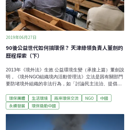
2019年06月27日
90後公益世代如何搞環保？ 天津綠領負責人董劍的
歷程探索（下）
2013年《境外法》生效 公益環境生變（承接上篇）董劍說
明，《境外NGO組織境內活動管理法》立法是因有關部門
要防堵境外組織的非法行為，如「討論民主法治、提倡公
民社會」（這一類已經屬於言論管制的敏感詞），或是防
環保團體
生活環境
兩岸環保交流
NGO
中國
範假借非政府組織進行間諜行為。法律出台後，境外組織
在境內活動必須在公安局註冊，另由業務單位直管，等於
永續發展
環保撬動中國
雙主管機關。這樣導致業務主管單位為了避免麻煩，或規
避事後被究責，境外組織的活動範圍就變得非常侷限，且
限定在特定區域內。未註冊境外組織若要在境內活動，就