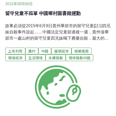
2015年08月06日
留守兒童不孤單 中國鄉村圖書館運動
故事必須從2015年6月9日貴州畢節市的留守兒童[註1]四兄
妹自殺事件說起……中國法定兒童節過後一週，貴州省畢
節市一處山村的留守兒童四兄妹喝下農藥自殺，最大的哥
哥叫小剛才滿14歲，最小的妹妹5歲。鄰居聽見墜落的聲
土地利用
農村
中國
循環經濟
城鄉差距
響出外查看，最小的妹妹還有些意識扶著二樓欄杆，搖搖
晃晃地喊著哥哥。哥哥已經墜樓死亡，地上沒有血跡，但
環境經濟
生活環境
永續發展
環保撬動中國
嘴裡流出一小攤白色液體。強國底下 脆弱的留守兒童這是
貴州典型山村，父親長年在外打工，跟太太離異後帶不
上，只得讓孩子回到山裡相依為命。年初以來，四兄妹一
個接著一個不去上學，學校來找過幾次以後索性不管，親
戚也不大過問，四兄妹就這樣淡出村人的視線，離群索
居。家裡面還有一堆玉米稈、灶上掛著一大塊煙燻豬腿、
大哥保管的銀行卡裡還有父親定時的匯款，是什麼原因讓
四兄妹決心赴死？留守兒童自殺事件震撼整個中國社會，
各種媒體開始討論四兄妹的心理狀態？