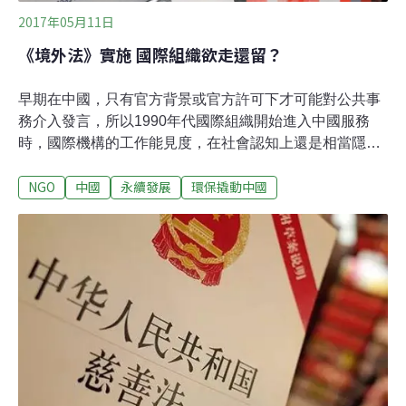
中觀點有些冒進，更清楚的行業辯
2017年05月11日
《境外法》實施 國際組織欲走還留？
早期在中國，只有官方背景或官方許可下才可能對公共事
務介入發言，所以1990年代國際組織開始進入中國服務
時，國際機構的工作能見度，在社會認知上還是相當隱晦
的。有一些國際組織很早就有中國項目，例如獨立於企業
NGO
中國
永續發展
環保撬動中國
自行運作的洛克斐勒基金會，從20世紀初期就進入中國，
從事基層醫療工作，它建設的協和醫院至今仍是北京最頂
尖的醫療機構。晚近一些，福特基金會也是許多環保項目
相當重要的資金支持者。到了21世紀，在政策持續走向開
放與國際地位提升之下，更多國際組織將資金、觀念、工
作方法帶進中國。國際組織的活動也刺激本土企業家成立
基金會，開始透過培訓、資助、傳播進一步扶持本土的資
助方與NGO形成，形成了屬於中國本土意義的非政府組織
生態。國際組織為中國NGO培訓的一代人才觀念一直到接
近2008年左右，北京奧運帶來的開放風向以及川震救援重
建影響，大量國際組織在中國的活動達到鼎盛時期。它們