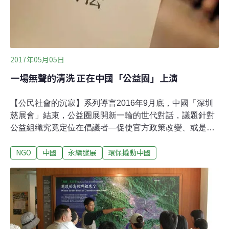
為中國的本土NGO人才養成帶來重要的
2017年05月05日
一場無聲的清洗 正在中國「公益圈」上演
【公民社會的沉寂】系列導言2016年9月底，中國「深圳
慈展會」結束，公益圈展開新一輪的世代對話，議題針對
公益組織究竟定位在倡議者—促使官方政策改變、或是服
務者—以提供市場面貌的專業與效率服務者。而在這個時
NGO
中國
永續發展
環保撬動中國
間點，我回到北京重遊，陸續聯繫了一位資深的公益人、
兩位中生代機構負責人，還有兩位長期關注公益NGO行業
發展的媒體從業者，試圖理解自2013年底我離開北京後，
整個行業的走向與趨勢。【公民社會的沉寂】這一系列文
章，乃基於這五位受訪者的訪談內容寫作而成。特別是在
2017年3月19日，台灣NGO工作者與人權志工李明哲在澳
門入境中國遭秘密逮捕之後，被控以危害國家安全為由遭