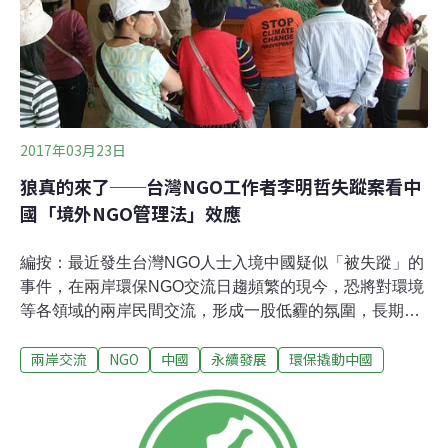
長期拘禁調查。【公民社會的沉寂】試圖去回應這幾年
來，對中國民間組織力量的彈壓與治理。讓台灣公眾了解
到，官方如何透過《慈善法》、《境外組織境內活動管理
法》立法對民間組織形成治理與掌控；如何透過辭彙的改
變無形去影響民間活動性質的改變，使
2017年03月23日
狼真的來了──台灣NGO工作者李明哲失蹤案看中
國「境外NGO管理法」效應
編按：最近發生台灣NGO人士入境中國疑似「被失蹤」的
事件，在兩岸環保NGO交流日趨頻繁的現今，恐將對環境
等各領域的兩岸民間交流，形成一股低霾的氛圍，長期關
注中國環境議題的「環保撬動中國」專欄作家林吉洋，提
兩岸交流
NGO
中國
永續發展
環保撬動中國
出了他的觀察。海外報導指出，台北文山社區大學工作人
員李明哲在3月19日從澳門入境中國以後失去聯繫，疑似
李明哲已遭到中國警方扣押，台灣政府透過台北駐澳門經
濟文化辦事處要求澳門警方協尋當中。報導指出李明哲曾