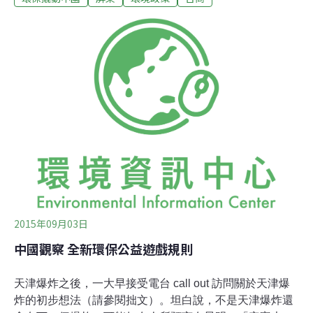
鄉衛土，背水一戰。圖片來源：地球公民基金會黃瑋隆聖
州企業總經理楊明舜離去前表示將召開董監事會議，重新
評估返台設廠投資的計畫；場外抗議的居民與環團則質疑
企業選擇變更農牧用地而非尋找現有工業區土地，是著眼
於土地變更的利益。今年中國投資環境劇變、兩岸關係前
途未明，而於中國沿海的台商中小企業享受的優惠越來越
少、眼見台灣加入TPP（跨太平洋夥伴協定）或許是返台
投資的契機，台商資本返台投資又將面對投機炒作而扭曲
的土地市場，筆者認為本案深具代表性，值得深刻關注。
返台投資盼用地合理提供，居民質疑圖謀土地利益聖州企
業是略具規模的汽車用品製造商，專門製造汽車防滑
2015年09月03日
中國觀察 全新環保公益遊戲規則
天津爆炸之後，一大早接受電台 call out 訪問關於天津爆
炸的初步想法（請參閱拙文）。坦白說，不是天津爆炸還