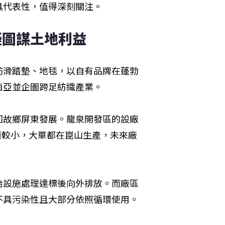
具代表性，值得深刻關注。
疑圖謀土地利益
防滑踏墊、地毯，以自有品牌在蓬勃
南亞並企圖跨足紡織產業。
回故鄉屏東發展。龍泉開發區的設廠
模較小，大單都在崑山生產，未來廠
治設施處理達標後向外排放。而廠區
不具污染性且大部分依照循環使用。