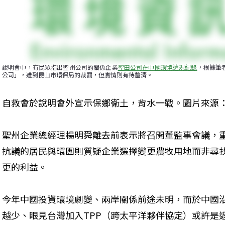
說明會中，有民眾指出聖州公司的關係企業
聖田公司在中國環境違規紀錄
，根據筆
公司」，遭到昆山市環保局的裁罰，但實情則有待釐清。
自救會於說明會外宣示保鄉衛土，背水一戰。圖片來源
聖州企業總經理楊明舜離去前表示將召開董監事會議，
抗議的居民與環團則質疑企業選擇變更農牧用地而非尋
更的利益。
今年中國投資環境劇變、兩岸關係前途未明，而於中國
越少、眼見台灣加入TPP（跨太平洋夥伴協定）或許是