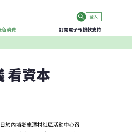
登入
綠色消費
訂閱電子報
捐款支持
 看資本
2日於內埔鄉龍潭村社區活動中心召