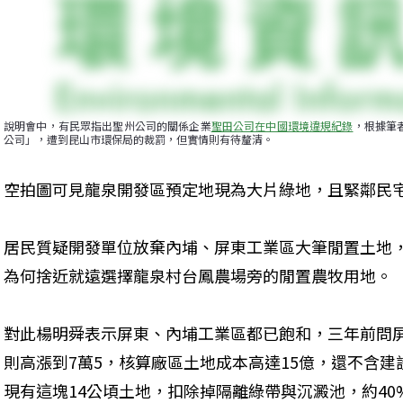
說明會中，有民眾指出聖州公司的關係企業
聖田公司在中國環境違規紀錄
，根據筆
公司」，遭到昆山市環保局的裁罰，但實情則有待釐清。
空拍圖可見龍泉開發區預定地現為大片綠地，且緊鄰民宅
居民質疑開發單位放棄內埔、屏東工業區大筆閒置土地
為何捨近就遠選擇龍泉村台鳳農場旁的閒置農牧用地。
對此楊明舜表示屏東、內埔工業區都已飽和，三年前問
則高漲到7萬5，核算廠區土地成本高達15億，還不含
現有這塊14公頃土地，扣除掉隔離綠帶與沉澱池，約40