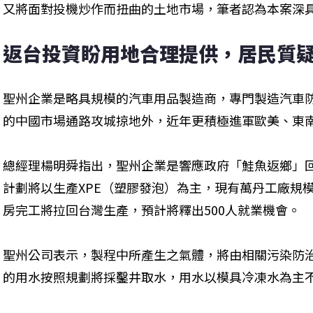
又將面對投機炒作而扭曲的土地市場，筆者認為本案深
返台投資盼用地合理提供，居民質
聖州企業是略具規模的汽車用品製造商，專門製造汽車
的中國市場通路攻城掠地外，近年更積極進軍歐美、東
總經理楊明舜指出，聖州企業是響應政府「鮭魚返鄉」
計劃將以生產XPE（塑膠發泡）為主，現有萬丹工廠規
房完工將拉回台灣生產，預計將釋出500人就業機會。
聖州公司表示，製程中所產生之氣體，將由相關污染防
的用水按照規劃將採鑿井取水，用水以模具冷凍水為主