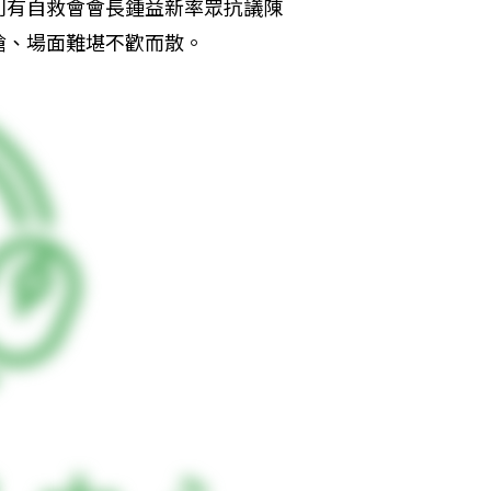
則有自救會會長鍾益新率眾抗議陳
嗆、場面難堪不歡而散。