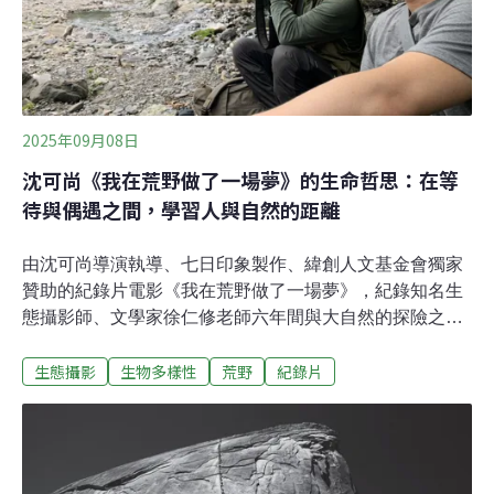
2025年09月08日
沈可尚《我在荒野做了一場夢》的生命哲思：在等
待與偶遇之間，學習人與自然的距離
由沈可尚導演執導、七日印象製作、緯創人文基金會獨家
贊助的紀錄片電影《我在荒野做了一場夢》，紀錄知名生
態攝影師、文學家徐仁修老師六年間與大自然的探險之
路。80歲的徐仁修，長期透過鏡頭與文字探索自然，既記
生態攝影
生物多樣性
荒野
紀錄片
錄壯麗風景，也不斷警示生態消亡。2019年的一場手術，
讓他首次感受到時間的重量，本片以極致詩意的影像語言
凝結徐仁修的凝視與執著。沈可尚說，這部片讓他學會
「浪費時間」：在漫長等待與偶然相遇之間，體會人與自
然的真正距離。 「我一直嚮往那些一生只做一件事的