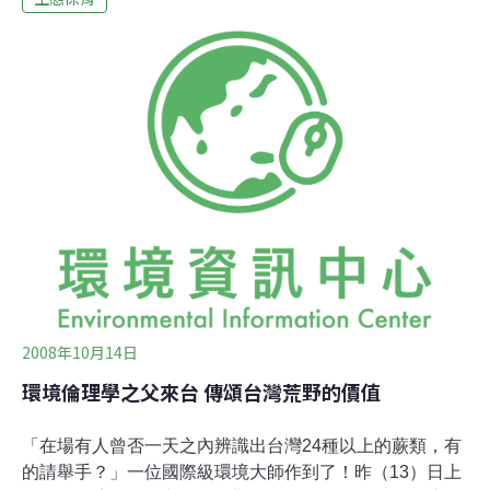
了荒野遺產協會，並開始向大眾募款以湊足資金。目前荒
野遺產協會的總部在墨爾本，旗下有70名工作人員，包括
保護區管理員與生態學家。運作的長程目標，是希望於
2025年時保護佔地七百萬公頃的土地，養護水資源與野生
動植物。另一方面也透過贈與、遺贈與購買的方式，保護
具有保育價值的土地，現今協會旗下擁有34個保育地，佔
地947,000公頃。在保育區管理模式方面，荒野遺產協會
採取類似於國家公園的管理層級，也就是在具有法律效應
的規範之下，永久保護這些土地，不受開發與破壞。這些
永久保護區
2008年10月14日
環境倫理學之父來台 傳頌台灣荒野的價值
「在場有人曾否一天之內辨識出台灣24種以上的蕨類，有
的請舉手？」一位國際級環境大師作到了！昨（13）日上