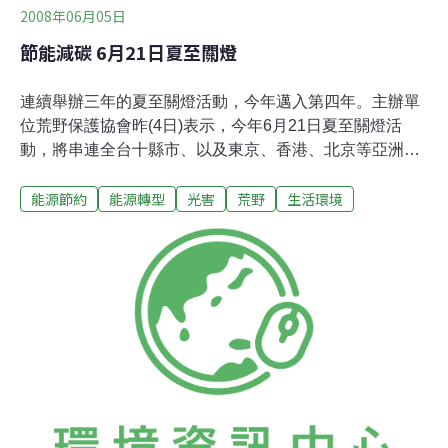
2008年06月05日
節能減碳 6月21日夏至關燈
連續舉辦三年的夏至關燈活動，今年邁入第四年。主辦單
位荒野保護協會昨(4日)表示，今年6月21日夏至關燈活
動，將串連全台十縣市、以及東京、香港、北京等亞洲城
市共同響應，希望可以號召百萬人共同參與。荒野保護協
能源節約
能源轉型
光害
荒野
生活環境
會秘書長施純榮表示：「排碳導致平均溫度升高2度時，
會影響整個生態系統，台灣平均溫度已升高1.3度。」
2007年的夏至關燈活動，募集65萬人次關燈、70分鐘省下
30萬度電，節碳187公噸。施純榮表示，關燈不只是一日
儀式，要讓夏至關燈變成低碳教育與文化的開始。施純榮
指出，台灣一般家戶商業電力19%用在照明，而根據統計
將近50%店家打烊之後，其實招牌燈和騎樓燈在非營業時
段都是徹夜亮著，等於是多餘的能源浪費。」今年以「城
市減碳足跡」為主要方向，又加上電費調漲，希望影響店
家加入關燈行列。台電也推出「全國節約用電競賽活
動」，最高獎金可達50萬元。台電公共服務處副處長黃順