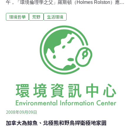
午，「環境倫理學之父」羅斯頓（Holmes Rolston）應生
態關懷者協會之邀，蒞臨師大環境教育研究所演說，他強
環境哲學
荒野
生活環境
調，大多人都認為人需要城市，卻不需要跟自然荒野互
動，也因此很少看見荒野的價值。他鼓勵環教所師生，希
望未來能夠教台灣學生認識荒野價值，一起慶祝福爾摩莎
豐富的生物多樣性。然而，究竟大自然中的荒野有什麼價
值呢？這些價值對於台灣的人與地究竟有何幫助呢？羅斯
頓舉例道，一片光碟的成本可能不到台幣2元，上市包裝
後卻叫價500、600元。這中間的獲利大多是勞動成本而非
自然資本 。人類的勞動力和科技的確可以使自然資源為人
所用，但是前提是這些原物料要存於自然，才有被利用的
可能性。他說人類每年全球從自然得到33兆美元的資本，
全球國民生產總值（GNP）只有18兆美元，可見自然資本
是人類的勞動價值2倍
2008年09月09日
加拿大為鯨魚、北極熊和野鳥捍衛極地家園