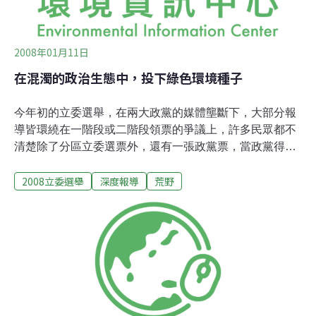
義表示，希望藉由提供獎勵，教育民
2008年01月11日
在混濁的政治生態中，投下綠色環境種子
今年初的立委選舉，在兩大政黨的媒體壟斷下，大部分報
導皆環繞在一階段或二階段領票的爭議上，許多民眾都不
清楚除了分區立委選票外，還有一張政黨票，當政黨得票
率達到5％門檻時，該政黨就能擁有兩席不分區立委的席
2008立委選舉
深度報導
荒野
次，這將是許多小黨爭取參政空間的機會。最近荒野以較
開放的態度參加遊行及與總統候選人對話而引發一些討論
與疑慮，有些老夥伴擔心荒野的三不堅持「不談政治、不
論宗教、不做生意」立場是否已經動搖，事實上並不然，
只是解讀的不同與角色的轉換罷了。過去會有「三不堅
持」的默契，是為了要避免團體被蒙上某政黨或某宗教色
彩，而產生排擠作用，或淪為私人商業交易的社交場所，
扭曲了團體的屬性，如今，我們的這些基本原則依然不
變。 回顧過去，荒野對「政治」一直是採取消極的迴避態