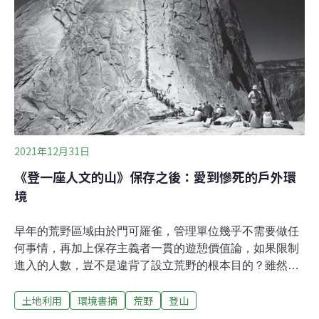
人。」《我在荒野做了一場夢》不是典型的生態紀錄片。
導演沈可尚說，他與團隊一路在拍攝中拋開既定想像，轉
而尋找一種更貼近生命狀態的觀看方式——「怎麼拍，才
最適合這個人、這段歷程，最後還能讓觀眾確實感到被觸
動。」一切緣起於製片王師的一通電話。王師留意到徐仁
修《台灣最後的荒野》攝影集引發的回響，便邀沈可尚談
談拍攝的可能性。沈可尚憶述第一次和徐仁修見面時，對
2021年12月31日
《登一座人文的山》保存之後：愛到慘死的戶外環
境
早年的荒野區域由於門可羅雀，管理單位幾乎不需要做任
何事情，再加上保存主義者一貫的遊憩價值論，如果限制
進入的人數，豈不是違背了設立荒野的根本目的？雖然馬
紹爾早在1930年代即於《一個美國林業的國家計畫》（A
土地利用
環境書摘
荒野
登山
National Plan for American Forestry）中提出荒野遭到過
度使用的可能性，以及教育訪客荒野倫理的需要，但真正