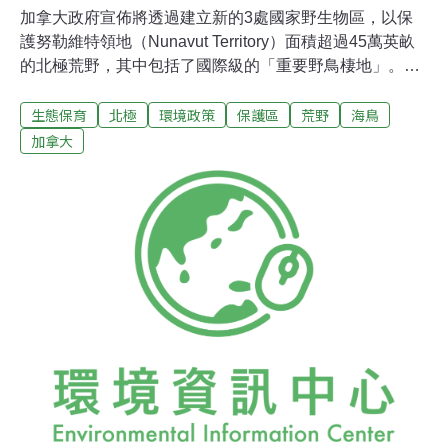
加拿大政府宣佈將透過建立新的3處國家野生物區，以保
護努勒維特領地（Nunavut Territory）面積超過45萬英畝
的北極荒野，其中包括了國際級的「重要野鳥棲地」。受
到保護的區域包括昵津嘎尼克（Niginganiqu，即伊莎貝拉
生態保育
北極
環境政策
保護區
荒野
海鳥
灣）、卡庫路依特（Qaqulluit，又稱西若爾角）和阿克帕
伊特（Akpait，即瑞德灣）。以上3個區域都位在巴芬島最
加拿大
北端。 加拿大自然署署長吉汎德（Julie Gelfand）表示：
「這對加拿大境內的鳥類、生物多樣性保育和野地保存的
行動是項好消息。」他並提出：「加拿大的兩處重要野鳥
棲地位於卡庫路依特和阿克帕伊特國家野生物區。這表示
數百萬隻候鳥的繁衍與覓食重點區域將得到妥善保育。」
根據這項協議，加拿大政府將投入830萬美元。加國環境
部長貝爾德（John Baird）於8月22日發表新保育地區聲明
時，同時表示：「首相哈珀（Stephen Harper）和政府正
致