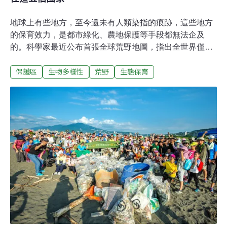
地球上有些地方，至今還未有人類染指的痕跡，這些地方
的保育效力，是都市綠化、農地保護等手段都無法企及
的。科學家最近公布首張全球荒野地圖，指出全世界僅剩
的未開發荒野地區，有七成集中在五個國家——澳洲、美
保護區
生物多樣性
荒野
生態保育
國、巴西、俄羅斯、加拿大，呼籲國際社會立即採取保護
行動。英國衛報報導，根據最新發表於《自然》期刊的研
究，昆士蘭大學（UQ）和野生動物保育協會（WCS）的
研究人員製作了首張全球荒野地圖，可看出哪些國家應負
責保護這些尚未受到工業影響的荒野地區。研究者排除了
南極洲和公海，因為這兩個地區不屬於任何國家。研究團
隊在2016年製作陸地上的荒野資料，2018年搜集未開發的
海洋資料。他們發現，超過77％的土地（南極洲除外）和
87％的海洋都已受到人類活動影響。