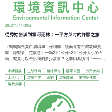
日地球日，擴大推廣「全國揪團認養淨灘」，延續6月8日
的世界海洋日、7月3日國
2013年04月30日
從秀姑巒溪到霍河雨林：一平方英吋的許願之旅
（鷦鷯與金翼白眉唱和，仔細聽，後面還有台灣叢樹鶯
喔！錄製者：范欽慧）一顆2.54公分×2.54公分大小的石
頭，究竟可以告訴我們多少故事？之前因為讀到「一平方
英吋的寂靜」 （One Square Inch of Silence）這本書，認
永續發展
生態保育
棲地保育
國家公園
公民參與
識了作者戈登．漢普頓（Gordon Hempton），他是一位
自然野地的錄音師，得獎無數經驗豐富。在戈登過去將近
土地利用
環境哲學
荒野
環境政策
生物多樣性
三十年來的錄音經驗中，最棒的錄音地點是美國奧林匹克
搶救寂靜
國家內的霍河雨林， 於是他把過去一位印地安酋長送給他
的石頭，放在這個最精彩的聲音殿堂裡，作為他所要保護
自然聲境（soundscape）的目標。我寫信表達了對他所作
所 為的欣賞，同時也轉送了自己在森林中錄到的天籟