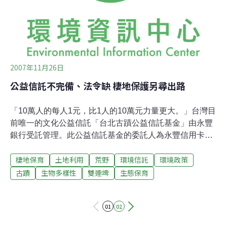
度，然而縱使不碰政治，卻依然無法脫離政治的影響，無
可避免的，我們都得在政治所主導的環境下生活。從過去
環境運動的慘痛經驗中得知，一旦形成「既定政策」的環
境
2007年11月26日
公益信託不完備、法令缺 棲地保護另尋出路
「10萬人的每人1元，比1人的10萬元力量更大。」台灣目
前唯一的文化公益信託「台北古蹟公益信託基金」由永豐
銀行受託管理。此公益信託基金的委託人為永豐信用卡公
司，其理念為一個城市必須要有特色，因此以保存為手
棲地保育
土地利用
荒野
環境信託
環境政策
段，讓這個城市有記憶、有過去，才能有未來。這項公益
信託自開始設立以來，所募得的金額已經超過550萬元。
古蹟
生物多樣性
雙連埤
生態保育
作為公益信託的一個成功範例，台灣古蹟公益信託基金成
為亟欲推動環境信託人士的重要參考。在上週末（24-25
01
02
日）舉辦的「2007環境信託理論與實務論壇」，推動環境
信託所遭遇的實際困難與解套方式，獲得充分討論。許多