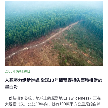
的管理作為要等到1950-1960年代，也就是戶外活動大行
其道之時，才實際進入政府的議程中。大家熟悉的「乘載
量」（carrying capacity）就是解決方法之一，其下還分為
生態乘載量（biological capacity）、環境乘載量
（physical capacity）、心理乘載量（psychological
capacity）三個分類。生態乘載量指的是動植物對戶外遊
憩活動的承受度，比如說一條溪裡的魚類被釣光、一片高
山草原被踩成荒漠、為人類尿
2020年09月30日
人類壓力步步進逼 全球13年間荒野損失面積相當於
墨西哥
一份新研究發現，地球上的原野地[1]（wilderness）正在
大規模消失。短短13年內，就有190萬平方公里原始自然