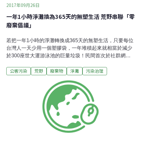
2017年09月26日
一年1小時淨灘換為365天的無塑生活 荒野串聯「零
廢棄倡議」
若把一年1小時的淨灘轉換成365天的無塑生活，只要每位
台灣人一天少用一個塑膠袋，一年堆積起來就相當於減少
於300座世大運游泳池的巨量垃圾！民間首次於社群網路
發起「#九月無塑生活」活動，呼籲大眾從日常生活開始
公害污染
荒野
廢棄物
淨灘
污染治理
減少一次性塑膠用品的使用，短短一個月內吸引超過700
位民眾貼文分享自己的「減塑四寶」，估計已吸引2萬
3000人關注。垃圾大戰其實不只台灣受害，世界各國都接
連傳出垃圾暴量危機，為了響應國際熱門的「零廢棄倡
議」（Zero Waste），首次由全台16個環境友善團體共同
發起的「#九月無塑生活」，藉由網路活動的方式鼓勵民
眾在9月間盡量使用減塑四寶（環保餐具、環保水壺、購
物袋、便當盒）裝盛餐飲食品並拍照上傳，共同倡導一次
性包裝的減量，活動距離結束尚有一週，至今估計已為台
灣減少了26萬件的一次性餐飲垃圾。環保署於今年4月22