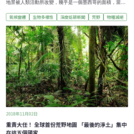
地景被人類活動所改變，幾乎是一個墨西哥的面積，當中
熱帶莽原（tropical savannahs）和草原（grasslands）因
氣候變遷
生物多樣性
深度低碳新聞
荒野
物種滅絕
人類壓力而損失的面積最大。研究作者說，這將大幅改變
地球的生物多樣性。20%地球表面已劣化 僅有6%地表人
類壓力減輕這份研究發表於《One Earth》期刊。來自6個
國家的17位科學家利用衛星影像，調查全球的人類足跡，
以及2000年至2013年間的人類足跡變化。結果發現，近
20%的地球表面已經劣化，只有6%的地表人類壓力減輕。
俄羅斯、加拿大、巴西和澳洲擁有全球最大面積的原野
地，佔全球60%。約有110萬平方公里的地表在2000年時
還是原野地，13年後出現某種程度的人類足跡。
2018年11月02日
重責大任！ 全球首份荒野地圖 「最後的淨土」集中
在這五個國家