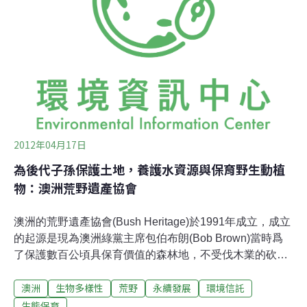
CD。
2012年04月17日
為後代子孫保護土地，養護水資源與保育野生動植
物：澳洲荒野遺產協會
澳洲的荒野遺產協會(Bush Heritage)於1991年成立，成立
的起源是現為澳洲綠黨主席包伯布朗(Bob Brown)當時爲
了保護數百公頃具保育價值的森林地，不受伐木業的砍
伐，但在當時資金嚴重不足的前提下，仍毅然決然的冒險
澳洲
生物多樣性
荒野
永續發展
環境信託
購買這些林地。在購買後，為支付購買該筆土地的費用，
包伯布朗首先用其獲得的環境獎之獎金做為保證金，成立
生態保育