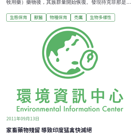
牧用藥）藥物後，其族群量開始恢復。發現待克菲那是造
成巴基斯坦、印度、尼泊爾及孟加拉等地區禿鷹災難性的
生態保育
獸醫
物種保育
禿鷹
生物多樣性
族群量降低的元凶後，2006年起南亞禁止獸醫使用該藥
物。當時在10年間造成99%的禿鷹死亡。待克菲那主要用
於生病的牛等牲畜的消炎。當這些牲畜屍體被棄置野外讓
禿鷹來清除後，導致成千上萬的禿鷹死於腎功能衰竭。造
成曾經非常普遍的長嘴禿鷹名列於IUCN極度瀕危名單中4
種亞洲物種之一。由游隼基金會（Peregrine Fund）所做
的新研究結果顯示，2008年，也就是禁止使用待克菲那後
兩年，巴基斯坦研究區內的長嘴禿鷹繁殖群增加了52%。
這份發表在鳥類保育國際期刊（Bird Conservation
International）的報告提及，「2006年針對待克菲那的禁
令造成了族群量的上升，這是自
2011年09月13日
家畜藥物殘留 導致印度猛禽快滅絕