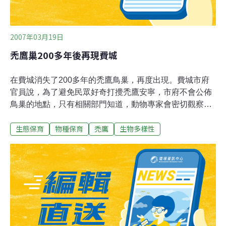
2007年03月19日
禿鷹巢200多年後再現費城
在費城消失了200多年的禿鷹鳥巢，再度出現。費城市府
官員說，為了避免民眾好奇打攪禿鷹安寧，市府不會公佈
鳥巢的地點，只有相關部門知道，動物專家會密切觀察。
目前還不確定，200多年來第一對回到費城築巢的禿鷹有
生態保育
物種保育
禿鷹
生物多樣性
沒有可能孕育出下一代。賓州在1983年發現整個州只剩下
3個禿鷹巢，也從那一年開始，賓州大力宣導禿鷹保育；
去年有關單位宣稱，賓州的禿鷹巢已經超過100個。美國
聯邦政府在1995年把禿鷹保育等級，從瀕臨絕種動物放寬
到受威脅動物。