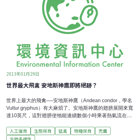
子、馬蹄，外加一些殘缺不全的斑馬碎塊混在一起放在屠
場的側院，那一堆大概有一個人那麼高。「Karibu
sana，」一名顧守的老人這麼說著。他解釋後我們才曉
得，原來是遇到假日，店家沒營業，但他歡迎我們自己動
手處理。很不幸，我們沒有鏟子、長鐵叉、手套，或是任
何能幫我們把這些屍塊腐肉弄上拖車的工具。更慘的是，
眼前這些東西放一兩天了，在熱帶高溫下已迅速腐敗。現
場骯髒汙穢的空氣中還有幾千隻肥滋滋的麗蠅嗡嗡作
2013年01月29日
世界最大飛禽 安地斯神鷹即將絕跡？
世界上最大的飛禽──安地斯神鷹（Andean condor，學名
Vultur gryphus）有大麻煩了。安地斯神鷹的翅膀展開來寬
達10英尺，這對翅膀使牠能連續數個小時乘著熱氣流在天
空中翱翔，然而這並不能讓牠逃離棲地被破壞與被人類獵
人工復育
生態保育
猛禽
物種保育
禿鷹
殺的處境。安地斯神鷹的數量正急遽減少，由於狀況過於
嚴重，秘魯國會最近提出了一項與保育計畫相關的法案。
生物多樣性