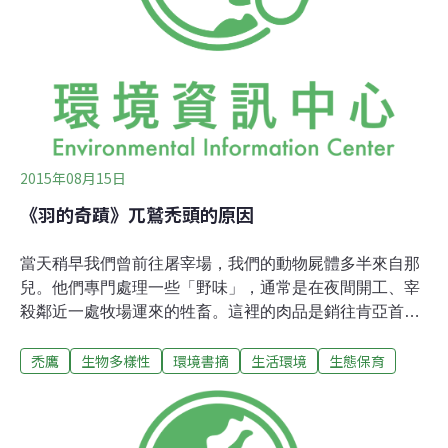
牠們就開始飛到我家休息，我的泳池客人們都被牠們嚇跑
了。」相關單位已對阿里雅提出警告，她也必須接受罰款
及法院傳喚出庭。由於聯邦法規規定
2015年08月15日
《羽的奇蹟》兀鷲禿頭的原因
當天稍早我們曾前往屠宰場，我們的動物屍體多半來自那
兒。他們專門處理一些「野味」，通常是在夜間開工、宰
殺鄰近一處牧場運來的牲畜。這裡的肉品是銷往肯亞首都
奈洛比一間知名的餐廳，叫「肉食者」。觀光客會來嚐一
禿鷹
生物多樣性
環境書摘
生活環境
生態保育
嚐長頸鹿堡、燒烤牛羚之類的「稀樹草原風味」，給自己
的獵遊經驗錦上添花一番。屠夫會把我們要的東西堆在一
旁，而且早晨通常有輛小拖車準備在那兒，兀鷲們的點心
就整齊地裝在上頭。但是那天早上卻不同以往，內臟、腸