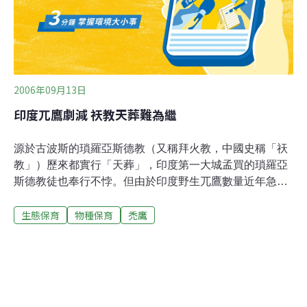
2006年09月13日
印度兀鷹劇減 祆教天葬難為繼
源於古波斯的瑣羅亞斯德教（又稱拜火教，中國史稱「祆
教」）歷來都實行「天葬」，印度第一大城孟買的瑣羅亞
斯德教徒也奉行不悖。但由於印度野生兀鷹數量近年急劇
減少，連帶使這項讓兀鷹啄屍的古老習俗面臨無以為繼的
生態保育
物種保育
禿鷹
窘境。自從1990年代印度兀鷹數量急劇減少，帕西人社區
就面臨如何安排死者（一年約千具屍體）葬禮的難題。兀
鷹數量減少與人類廣泛使用牲畜用消炎藥「雙氯芬酸」有
關。兀鷹吃了那些含有這種藥物的牲畜屍體後便中毒。