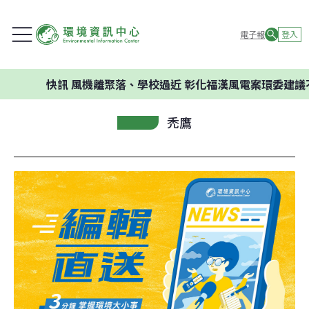
電子報
登入
快訊
風機離聚落、學校過近 彰化福漢風電案環委建議不應
禿鷹