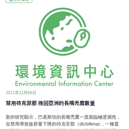
這個計畫打算將此種禿鷹列為國寶級動物，捕捉或獵殺禿
鷹將會處以3到5年的有期徒刑。過去曾是禿鷹獵人、現任
阿普里馬克大區Cotabambas首長的Yuri Ortiz Zeballo，對
於不斷減少的禿鷹數量感到相當憂心，現年50歲的他說
道：「這可不是什麼過去的神話。在我們年輕時，只要躺
在草地上就可以看到2、30隻，甚至40隻禿鷹為繞在我們
身旁，但現在大概只剩下5至10隻。」有關居住於秘魯安
地斯山脈的禿鷹，現今沒有確實的族群量數據，科學家也
表示沒有關於該地區任何詳細的研
2012年11月06日
禁用待克菲那 挽回亞洲的長嘴禿鷹數量
新的研究顯示，巴基斯坦的長嘴禿鷹一度面臨極度瀕危，
在禁用導致族群量下降的待克菲那（diclofenac，一種畜