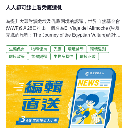
人人都可線上看禿鷹遷徙
為提升大眾對瀕危埃及禿鷹困境的認識，世界自然基金會
(WWF)9月28日推出一個名為El Viaje del Alimoche (埃及
禿鷹的旅程；The Journey of the Egyptian Vulture)的計
劃，可讓觀眾透過即時線上平台追蹤4隻罕見禿鷹的遷徙
生態保育
物種保育
禿鷹
環境哲學
環境監測
旅程。該平台為西班牙文，網址為：
http://www.elviajedelalimoche.com/，進這個網站的民眾
環境政策
氣候變遷
生物多樣性
環境正義
可隨著禿鷹沿西班牙到沙哈拉南部的旅程及時追蹤鳥跡，
也上傳或下載視頻和照片，甚至也可以在媒體上進行評論
，如透過推特、臉書、或部落格留言。WWF為這些鳥裝上
衛星傳輸器，可以跟隨鳥的飛行而追蹤牠們的位置，他們
為4隻禿鷹分別命為：Duna、Vega、Sahel和Trigo。因
此，民眾可以透過網路及時追蹤鳥跡。觀眾可使用3D立體
地圖、寬頻視訊、音頻以及相片等方式，追蹤這4隻鳥的
遷徙旅程。