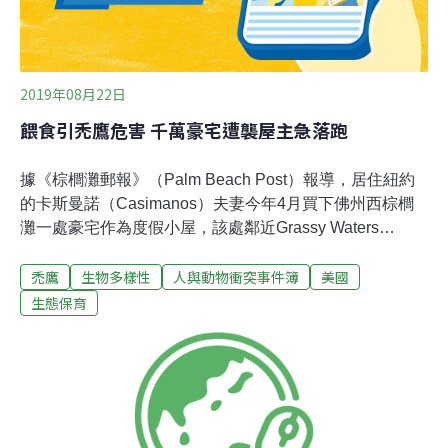
2019年08月22日
餵食引禿鷹危害 千萬豪宅遭襲屋主急落跑
據《棕櫚灘郵報》（Palm Beach Post）報導，居住紐約
的卡斯曼諾（Casimanos）夫妻今年4月買下佛州西棕櫚
灘一處豪宅作為度假小屋，該處鄰近Grassy Waters
Preserve自然保護區。入住後發現房子被成群禿鷹入侵，
禿鷹
生物多樣性
人與動物衝突事件簿
美國
「牠們到處嘔吐（反芻）、大便」，味道就像「上千腐爛
的屍體堆疊在一起」。4個月後他們決定永遠離開這棟房
生態保育
子。附近住戶也面臨同樣問題，鄰居卡茲（Cheryl Katz）
說，她一度想賣掉房子離開，但想到沒有人願意接手有禿
鷹襲擊的房子便作罷。卡茲表示，原本社區裡沒有這些問
題，直到老婦人阿里雅（Irma Acosta Arya）開始餵食禿
鷹及浣熊等野生動物。卡茲說她曾看到婦人拿出4大袋狗
飼料及烤雞腿、三明治等食物餵食，「等禿鷹們吃飽後，