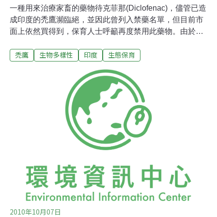
一種用來治療家畜的藥物待克菲那(Diclofenac)，儘管已造
成印度的禿鷹瀕臨絕，並因此曾列入禁藥名單，但目前市
面上依然買得到，保育人士呼籲再度禁用此藥物。由於此
藥物導致南亞三個種類的禿鷹和鳥類數量銳減，牠們在食
禿鷹
生物多樣性
印度
生態保育
用投經此藥物治療的家畜屍體後，便死於腎衰竭。由英國
皇家鳥類保育協會首要保育科學家，Richard Cuthbert 所
主導的研究報告中，發現超過三分之一的印度藥房仍舊在
販賣待克菲那，其即為一種非類固醇的抗炎藥物，不但可
使用在人類身上，農夫同樣也用在家畜治療上。刊登在
Oryx期刊上的研究報告發現，有的待克菲那是配製用於動
物治療，而自從印度、巴基斯坦和尼泊爾政府禁止使用此
藥後，仍被非法配製使用。英國皇家鳥類保育協會表示此
份研究，主要在檢視2006年印度禁止使用此藥物以及在
2008年八月進一步措施的執行率，報告顯示白背禿鷹、長
嘴禿鷹和細嘴禿鷹的存活數量仍舊十分危險。白背禿鷹的
數量自19
2010年10月07日