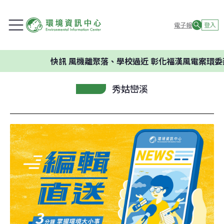
電子報
登入
快訊
風機離聚落、學校過近 彰化福漢風電案環委建議不
秀姑巒溪