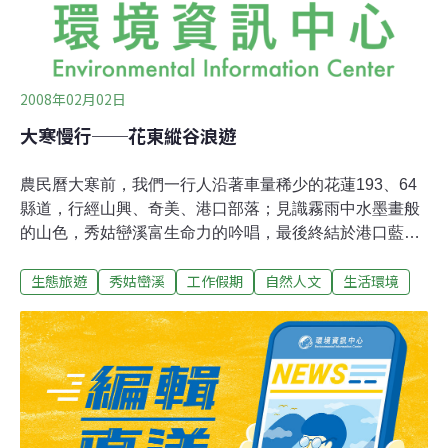
2008年02月02日
大寒慢行──花東縱谷浪遊
農民曆大寒前，我們一行人沿著車量稀少的花蓮193、64
縣道，行經山興、奇美、港口部落；見識霧雨中水墨畫般
的山色，秀姑巒溪富生命力的吟唱，最後終結於港口藍綠
相間純淨的海。雖然天氣不是陰就是雨，偶有陽光露臉，
生態旅遊
秀姑巒溪
工作假期
自然人文
生活環境
但身體的「節奏」對了，人與人之間的和諧度、自由度夠
了，就特別容易感到滿足、開懷。行路時，多數人會和熟
識者並肩而行，聊天甚至高聲唱和。但我喜歡一個人走在
隊伍後方，刻意和人群保持距離；不是孤僻，只是希望將
主要目光聚集在沿途風情、更敏睿於前進時的身體律動。
行程安排得很從容，絕不需趕時間、拚腳力。靈感來了，
路旁一坐，就寫起來吧。美景當前，當然是擺出最好的姿