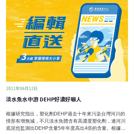
民眾生命財產安全，該局101年度將再辦理花蓮溪、壽豐
溪、馬鞍溪及秀姑巒溪等7件疏濬工程，預計疏濬230萬立
方公尺，並視急迫性與必要性應急辦理河道整治與疏濬工
程。目前，九河局已完成花蓮溪、荖溪、馬鞍溪及秀姑巒
溪等4件疏浚工程兼供土石標售發包作業，其中馬鞍溪疏
濬出料中，餘預計9月底前開始疏濬出料。
2011年06月12日
淡水魚水中游 DEHP好濃好嚇人
根據研究指出，塑化劑DEHP過去十年來污染台灣河川的
情形有增無減，不只淡水魚體含有高濃度塑化劑，連河川
底泥也監測出DEHP含量5年年度高出4倍的含量。根據媒