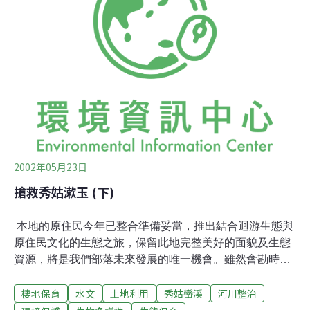
里工作站長彭金山表示，目前正值水稻孕穗期，水分不夠
將導致稻穗不飽實、不結穗，因此才向河川局申請獲准
後，在秀姑巒溪截流做為農田「輪灌」之用。
2002年05月23日
搶救秀姑漱玉 (下)
本地的原住民今年已整合準備妥當，推出結合迴游生態與
原住民文化的生態之旅，保留此地完整美好的面貌及生態
資源，將是我們部落未來發展的唯一機會。雖然會勘時有
幾位本村的朋友參加並表達同意興建堤防的態度，可是那
棲地保育
水文
土地利用
秀姑巒溪
河川整治
並不是村內多數人的意見，絕大多數的村民都很珍視溪口
優美的自然環境，就像今年四月蘭嶼椰油灣的海堤事件一