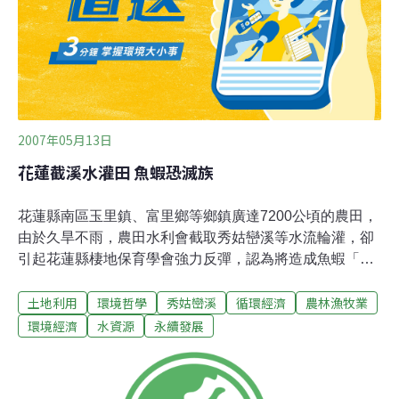
態，入鏡！綿密的雨絲，輕悄悄落下，並不成肩上的負
荷。倒為眼前的山稜線披上一件薄紗，令人以為置身於偶
像劇拍片場景。仰望天空，隨時有令人驚喜的彩排。這趟
行旅還有多聽覺的宴饗──蟲鳴、鳥鳴、還有像山羌叫的浪
濤聲，而這些僅能請看觀親自走訪才能體會了！我們
2007年05月13日
花蓮截溪水灌田 魚蝦恐滅族
花蓮縣南區玉里鎮、富里鄉等鄉鎮廣達7200公頃的農田，
由於久旱不雨，農田水利會截取秀姑巒溪等水流輪灌，卻
引起花蓮縣棲地保育學會強力反彈，認為將造成魚蝦「滅
族」，要求農田水利會替魚蝦留「一線生機」；不過農田
土地利用
環境哲學
秀姑巒溪
循環經濟
農林漁牧業
水利會表示，以「人」為本，已經顧不了「魚蝦」了。花
蓮縣棲地保育學會理事長傅元陽表示，花蓮的溪流水族一
環境經濟
水資源
永續發展
年比一年少，除了受天氣反常等因素的影響外，也和水利
會截流的人為破壞有關。他強力要求農田水利會不要把溪
水全部截走，應該留給水族「生路」。花蓮農田水利會富