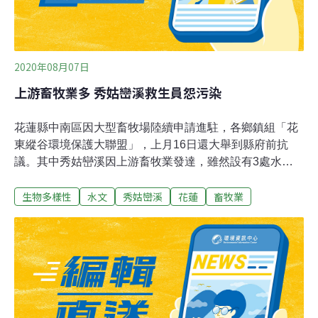
2020年08月07日
上游畜牧業多 秀姑巒溪救生員怨污染
花蓮縣中南區因大型畜牧場陸續申請進駐，各鄉鎮組「花
東縱谷環境保護大聯盟」，上月16日還大舉到縣府前抗
議。其中秀姑巒溪因上游畜牧業發達，雖然設有3處水質
測站，但測得的河川污染指數多屬「未受、稍受污染」、
生物多樣性
水文
秀姑巒溪
花蓮
畜牧業
「輕度污染」，但水中大腸桿菌群偏高。泛舟業的救生
員、下游漁民不斷抱怨，下水起來後未立即洗腳，就會發
癢。瑞穗鄉東海泛舟救生員受訪說，客人一上岸就可換
洗，但救生員要收裝備，等工作結束才能沖洗，皮膚就會
癢；27歲陳姓救生員說，現在水質比以前混濁「有時候排
泄的東西都看得到」，每天工作泡水皮膚就會發癢，後來
連屁股都癢。更下游的秀姑巒溪出海口，豐濱鄉生活美學
協會理事長巫光輝說，秀姑巒溪口盛產魩鱙、白鰻苗「一