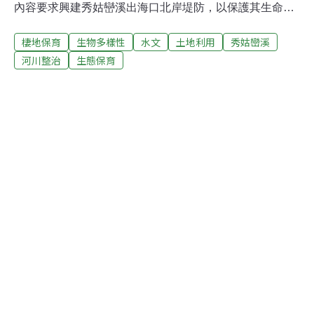
內容要求興建秀姑巒溪出海口北岸堤防，以保護其生命財
產的安全。91年3月20日，第九河川局召集了賴石海等
棲地保育
生物多樣性
水文
土地利用
秀姑巒溪
人、花蓮縣政府、豐濱鄉公所、觀光局東海岸管理處、經
濟部水利處等單位現場會勘，第九河川局同時拿出了擬妥
河川整治
生態保育
的治理計畫圖，預備沿長虹橋上下游及南北兩岸，各興建
長500公尺寬25公尺高5公尺的堤防。會勘結論為：賴石海
君等同意依治理計畫辦理。本案因歷年洪峰豪雨造成災
害，已數次危及百姓生命財產安全，為免災害繼續擴大，
敦請水利處籌款辦理，以杜洪害。用地問題，請地方政府
協助解決。請東管處依實際情況同意築堤，並函知相關單
位。然而，我們要沉痛地指出，本案若冒予施行，除了治
理效果仍有疑義外，更將置當地寶貴的生態與地質資源於
萬劫不復。第九水泥河川局（專事河川水泥化的機構），
除了一再施展其早已落伍的工法來構建及增高