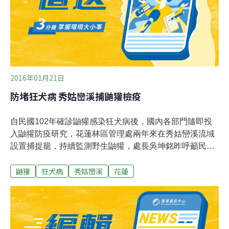
年四季都在抓」，也會直接生吃；有漁民反映，抓魚後會
皮膚過敏。他說，現況已經這樣，上游再要增加畜牧場，
憂影響居民健康及生計。
2016年01月21日
防堵狂犬病 秀姑巒溪捕鼬獾檢疫
自民國102年確診鼬獾感染狂犬病後，國內各部門隨即投
入鼬獾防疫研究，花蓮林區管理處兩年來在秀姑巒溪流域
設置捕捉籠，持續監測野生鼬獾，處長吳坤銘昨呼籲民
眾，春節訪花若碰上受傷鼬獾或白鼻心，最好先通報，不
鼬獾
狂犬病
秀姑巒溪
花蓮
要親身接觸，避免感染病毒。鼬獾模樣討喜可愛，卻常被
民眾誤認成白鼻心，仔細區分下，鼬獾的粉紅小豬鼻及白
色區塊，與京劇丑角的招牌白額線相似，宛如一張「花
臉」，額頭到背部則有不連貫白線，另稱「花臉狐」，因
身上帶有臭線，又叫「臭狐」。吳坤銘指出，目前野生鼬