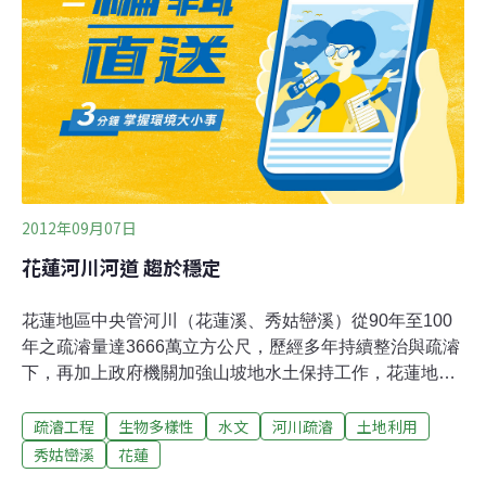
獾仍有染病風險，由於春節將至，民眾若進入森林遊樂區
內，除禁止攜帶家犬、貓進入，更切勿靠近並餵食台灣獼
猴、鼬獾及白鼻心等野生動物，避免被抓、咬傷而感染人
畜共同傳染病，若發現動物行為異常，有狂躁咬人舉動，
應儘速通報動物防疫機關，電話0800-761-590。
2012年09月07日
花蓮河川河道 趨於穩定
花蓮地區中央管河川（花蓮溪、秀姑巒溪）從90年至100
年之疏濬量達3666萬立方公尺，歷經多年持續整治與疏濬
下，再加上政府機關加強山坡地水土保持工作，花蓮地區
中央管河川河道已趨於穩定狀態，經幾次風災及豪大雨，
疏濬工程
生物多樣性
水文
河川疏濬
土地利用
有效改善花蓮多處易淹水地區淹水問題，同時並無淤積及
影響通洪現象。針對花蓮縣傅縣長日前質疑第九河川局疏
秀姑巒溪
花蓮
濬不力，第九河川局長陳重隆特別拿出資料表示，為維護