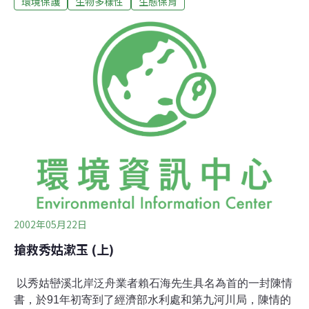
環境保護
生物多樣性
生態保育
樣，第八河川局宣稱是在蘭嶼鄉公所及鄉民代表的要求下
才發包築堤，但是公聽會上全體參加鄉民卻一致反對築
堤。秀姑巒溪口早已是東海岸重要的風景據點，更是生態
景觀敏感區，此地有保育類動物（高身鏟頷魚和鱸鰻），
也是海岸保護區（內政部公告），兩岸的地質環境穩定，
只是前年暴雨水漲，曾淹及北岸泛舟休息站，造成部份損
失。然而，將休息站建在河床，卻是舉世的大笑話。不法
業者竊占河川用地，妨礙行水安全，第九河川局非但不依
法加以取締，反而配合業者的需求，將休息站停車場南方
畫出了河川法線。當堤防完工之日，即是這些竊占國土的
2002年05月22日
搶救秀姑漱玉 (上)
以秀姑巒溪北岸泛舟業者賴石海先生具名為首的一封陳情
書，於91年初寄到了經濟部水利處和第九河川局，陳情的