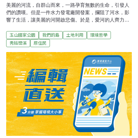
美麗的河流，自群山而來，一路孕育無數的生命，引發人
們的讚嘆。但是一件水力發電廠開發案，攔阻了河水，影
響了生活，讓美麗的河開啟悲傷。於是，愛河的人齊力搶
救，那條名為拉庫拉庫溪的美麗之河...清澄美麗的拉庫拉
玉山國家公園
我們的島
土地利用
環境哲學
庫溪，發源自中央山脈，一路交纏著瓦拉米步道，注入秀
姑巒溪，它是台灣東部山區的重要水系，孕育無數的物種
秀姑巒溪
原住民
生命。詩人余光中曾為拉庫拉庫溪寫詩，以「深山的秘密
只有流水知道」，形容這條美麗的溪流，許多生態研究
者，也驚豔拉庫拉庫溪的豐富生態。但是，美麗的溪流面
臨浩劫，因為台電將在拉庫拉庫溪，建造鹿鳴水力發電
廠。鹿鳴水力發電廠設置的位置，位於玉山國家公園南安
遊客中心附近，關心開發的環保人士，走入河床上的設置
壩址，實際瞭解發電廠的開發計畫。鹿鳴水力發電廠規劃
每小時2288千瓦的發電量，在河床上設置六公尺高堰堤攔
水，再以管線引到下游發電廠發電。台電宣稱，這是符合
再生能源的川流式發電，但是築壩攔河的方式，不同