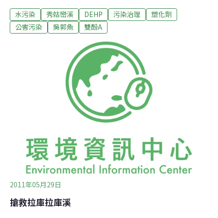
體報導，成大研究發展基金會進行的「98-99年毒性化學
水污染
秀姑巒溪
DEHP
污染治理
塑化劑
物質環境流布背景調查」指出，底泥和河川野生魚體中所
發現的DEHP濃度是六種塑化劑最高的。其中秀姑巒溪魚
公害污染
吳郭魚
雙酚A
體DEHP平均濃度是2.6mg/kg，也是所有淡水河野生魚體
中最高的。其他被檢測出來的野生魚包括吳郭魚DEHP平
均濃度是1.4mg/kg到129.5mg/kg、白則有1.7mg/kg到
253.9mg/kg、石斑1.2mg/kg到33.1mg/kg，溪哥1.5mg/kg
到92.7mg/kg。比較起來，河川上游魚體汙染量較低，中
下游污染較嚴重。除了DEHP之外，魚體身上還驗出雙酚
A等環境荷爾蒙。
2011年05月29日
搶救拉庫拉庫溪