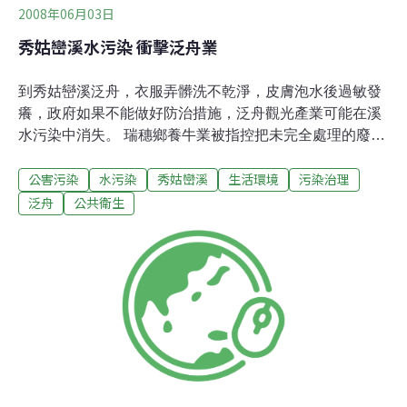
2008年06月03日
秀姑巒溪水污染 衝擊泛舟業
到秀姑巒溪泛舟，衣服弄髒洗不乾淨，皮膚泡水後過敏發
癢，政府如果不能做好防治措施，泛舟觀光產業可能在溪
水污染中消失。 瑞穗鄉養牛業被指控把未完全處理的廢水
排入溪中，玉里鎮三民養鴨區、源城養豬區也都有類似情
公害污染
水污染
秀姑巒溪
生活環境
污染治理
形，養殖廢水加上家庭廢水排入秀姑巒溪，讓秀姑巒溪承
受無比的重。原來從拉庫拉庫溪、豐坪溪、馬蘭鉤溪匯入
泛舟
公共衛生
的顏色是清澈透明，但到了瑞穗大橋下的泛舟碼頭，顏色
就變成深褐色。 許多泛舟遊客反映，泛舟後衣服洗不乾
淨，皮膚過敏發癢。遊客不知道怎麼會這樣，但業者都認
為是上游養牛、養鴨、養豬製造廢水惹的禍。昨天（2
日）養牛業者坦承廢水處理設備老舊，無法發揮功能，顯
見秀姑巒溪水質變差其來有自，並非空穴來風。