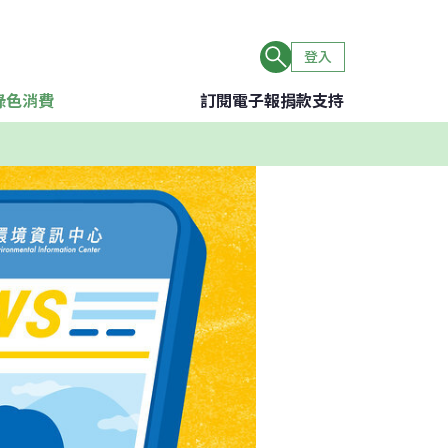
登入
綠色消費
訂閱電子報
捐款支持