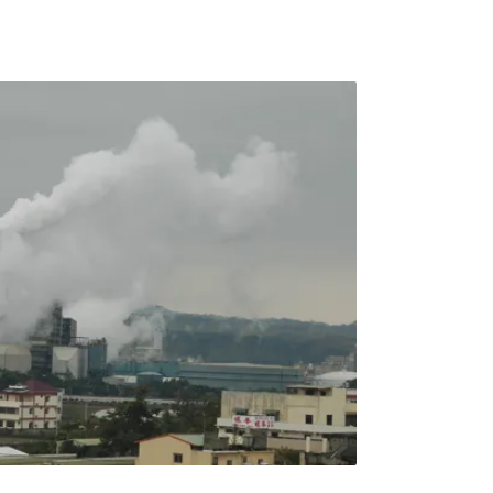
然氣接收站（三接）2035至2040年的退場機
「第一碳都、煤都」，希望藉由達成承諾事
團：桃園為北台灣第一碳都、煤都 訴求2025
及台灣健康空氣行動聯盟共同提出桃園