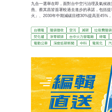
九合一選舉在即，面對台中空污治理及氣候政
燕、蔡其昌皆簽署較過去進步的承諾，包括提早
火」、2030年中期減碳目標30%提高至45%
徵收等。盧陣營承諾「2029年無煤台中」 2
保團體今（17）日舉辦「台中氣候空污治理
台積電
隨袋徵收
空污
減碳
垃圾費隨袋
會、台灣健康空氣行動聯盟、荒野保護協會台
焚化爐
淨零碳排
台中火力發電廠
綠電
等八個環保團體，聯合提出12項環境訴求，
電動公車
深度低碳新聞
中科
電氣化
汽
秀燕、民進黨蔡其昌、無黨籍陳美妃簽署。現
蔡兩方陣營則派出代表簽署。尋求連任的盧秀
宏益代表簽署，12項承諾全勾選「同意」。
「今天不做、明天後悔」。環保局後續也發布
央檢討當前「與國際減碳背道而馳」的能源配