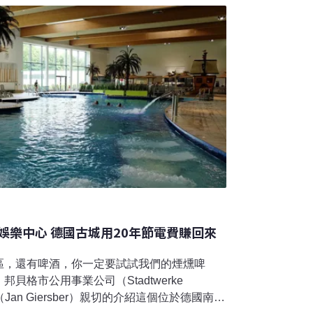
電廠煤轉氣，但這只是六輕燒骯髒煤電的一小
共生的燃煤鍋爐，除了發電
娛樂中心 德國古城用20年節電費賺回來
區，還有啤酒，你一定要試試我們的煙燻啤
貝格市公用事業公司（Stadtwerke
Jan Giersber）親切的介紹這個位於德國南部