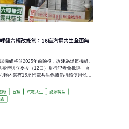
團呼籲六輕改綠氫：16座汽電共生全面無
煤機組將於2025年前除役，改建為燃氣機組。
保團體與立委今（12日）舉行記者會批評，台
，六輕內還有16座汽電共生鍋爐仍持續使用骯髒
居民呼吸健康，應與麥寮電廠燃煤改燃氣共同
025六輕無煤」，加速降低空污與溫室氣體排
電廠
台塑
汽電共生
能源轉型
電廠兩倍 環團批：六輕是地下中火六輕內的麥
電廠
電廠，裝置容量共1800MW，約為中火的
9年商轉至今超過20年，3座燃煤機組將於2025
能源轉型「增氣減煤」，麥寮電廠將新建兩部
進行環評審查，預計2027年完工。台健空盟研