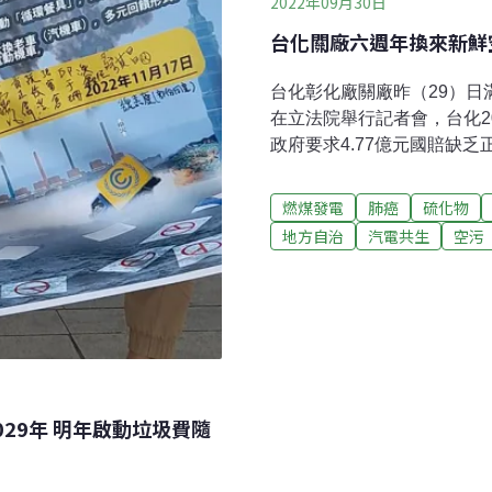
2022年09月30日
台化關廠六週年換來新鮮空
台化彰化廠關廠昨（29）
在立法院舉行記者會，台化2
政府要求4.77億元國賠缺
停產為由，2019年向彰化
一審判決出爐，彰化縣府需賠
燃煤發電
肺癌
硫化物
訴。彰化縣府不核准「許可展
地方自治
汽電共生
空污
化學纖維公司（簡稱台化）
出的國賠訴訟仍在進行。201
鍋爐許可證失效，向縣府提
評承諾，要求提出許可異動
還是「異動」。縣府主張，台
例並不符合1999年所訂的
29年 明年啟動垃圾費隨