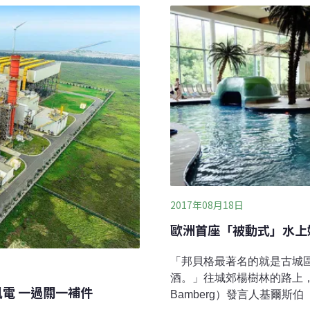
究員趙慧琳表示，肯定麥寮
不了通報，桃園市水務局連
部分。六輕內共有16座汽電
熱高溫，造成水中缺氧。市政
年進行河川河道整理，盡量
斜坡式堆積，營造深水區
2017年08月18日
歐洲首座「被動式」水上
「邦貝格最著名的就是古城
酒。」往城郊楊樹林的路上，邦
電 一過關一補件
Bamberg）發言人基爾斯伯（