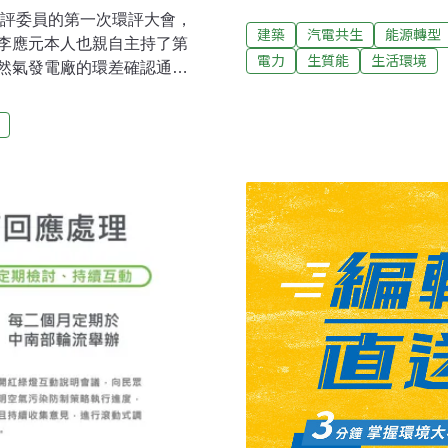
巴伐利亞邦，名列世界文化
環評委員的第一次環評大會，
第一個以「被動式房屋」標準
建築
汽電共生
能源轉型
李應元本人也親自主持了第
就位在邦貝格。邦巴多一詞
電力
生質能
生活環境
然氣發電廠的環差確認通
名，是座擁有熱帶風情的大
整了漁業資源保育對策而引
池、跳水台等設備及一座位於
麻煩表格作清楚一點。」環
源自產，加上各種節能設施
在3個月內完成補正，再回大
估20至25年後回本，但回
審查面對缺電危機、火力電廠
「肯定的是，我們會達到綠
厚望，大量能源相關案件湧
節能屋舒適不打折「被動式房屋」
，應該優先處理政策環評。
經完成了，但仍僅是提出大
，因此目前政策環評要等能
差案仍是繼續進行審查。星