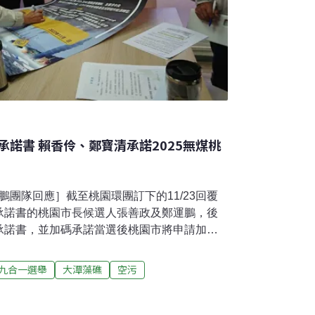
諾書 賴香伶、鄭寶清承諾2025無煤桃
運鵬團隊回應］截至桃園環團訂下的11/23回覆
承諾書的桃園市長候選人張善政及鄭運鵬，後
承諾書，並加碼承諾當選後桃園市將申請加入
進黨籍市長候選人鄭運鵬則是沒有任何回覆。
，桃園環團今（21）逐一拜會、邀請四位桃園
2九合一選舉
大潭藻礁
空污
污治理」承諾書，賴香伶、鄭寶清親自簽署，
言人代為收下，尚未回覆是否簽署。承諾書包
煤桃園、2030減碳目標從40%提高至六都最嚴