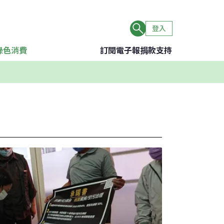
登入
綠色消費
訂閱電子報
捐款支持