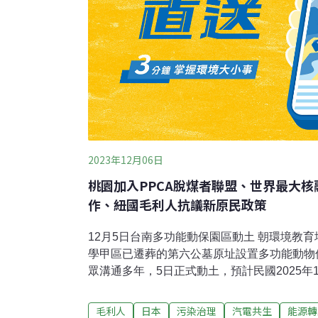
2023年12月06日
桃園加入PPCA脫煤者聯盟、世界最大
作、紐國毛利人抗議新原民政策
12月5日台南多功能動保園區動土 朝環境教
學甲區已遷葬的第六公墓原址設置多功能動物
眾溝通多年，5日正式動土，預計民國2025年
容學甲區遊蕩犬，並朝環境教育場域規劃。（
脫煤者聯盟 七家汽電共生廠拚2030年脫媒桃
毛利人
日本
污染治理
汽電共生
能源轉