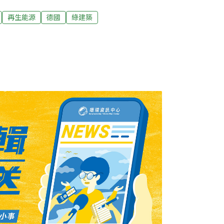
遺產的優美小鎮。較少為遊客所知的是，歐洲
興建的游泳中心「邦巴多」（Bambados），
再生能源
德國
綠建築
創自邦貝格與加勒比海島國巴貝多，一如其
型水上娛樂中心，包含室內滑水道、多個游泳
林間的室外泳池區。游泳中心60%以上的能
，靠著省下的電費，邦貝格市公用事業公司預
本的時間要看電價變化而定。基爾斯伯表示，
能跟生態的目標」。在看不見的地方省下能源
源自德國Passivhaus