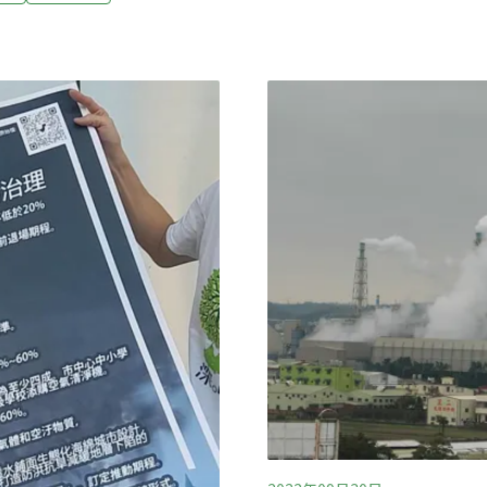
協談，應於2030年完成脫
的50%，還要推動中油第三天
A）肯定並獲認同加入，將與成
制。環團稱，桃園是北台灣
示，7家汽電共生廠包括華亞
項，改善桃園的空污問題。環
電、南亞錦興廠、義芳化
無煤城市11個桃園民間團體
成目標。（中央社、聯合報