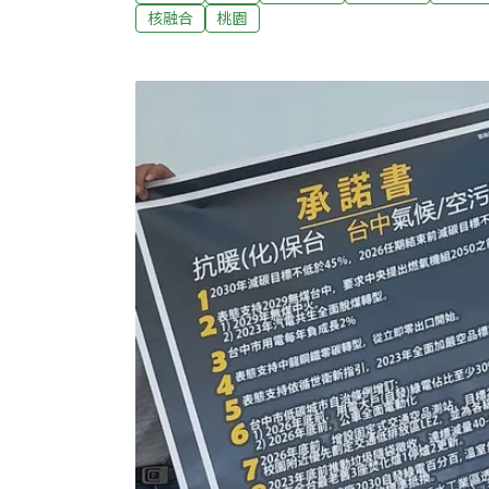
府主動與轄內七家使用生煤為燃料的汽電共生廠
核融合
桃園
煤，具體作為受國際發電脫煤者聯盟（PPC
員共同對抗氣候變遷。市府環保局長陳世偉表
汽電龜山廠、觀音廠、正隆、永豐餘、大園汽
學，環保局將持續追蹤減煤路徑，要求業者達
報導）