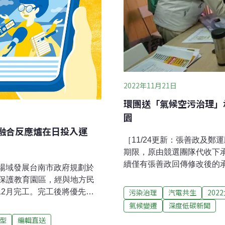
2022年11月21日
環團送「氣候空污治理」承
園
核融合反應爐在日投入運
［11/24更新：張善政及鄭
期限，原由競選團隊代收下
續僅有張善政回傳修改後的
育場域發展台南市政府規劃於
「國際脫煤者聯盟」；而民
保護教育園區，經與地方民
九合一選舉即將在週末登場
12月完工。完工後將優先收
污染治理
汽電共生
202
市長候選人簽署「氣候與空
中央社報導）桃園加入PPCA
氣候變遷
深度低碳新聞
張善政、鄭運鵬陣營則由發
園市政府環保局5日表示，市
型
編輯直送
含三大訴求，包括2025年無