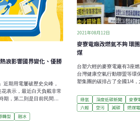
2021年08月12日
麥寮電廠改燃氣不夠 環
煤
熱浪影響國界變化、優勝
台塑六輕的麥寮電廠有3座燃
台灣健康空氣行動聯盟等環
塑集團的碳排占了全國1/4
電」近期用電屢破歷史尖峰，
的燃煤發電，長期傷害中部
美花表示，最近白天負載非常
更新改用綠氫發電，達到「2
時期，第二則是目前民間氣
綠氫
深度低碳新聞
麥寮
放。汽電共生用煤量是麥寮
還要向台電購買，導致用電
六輕
空污
減碳
燃煤
寮電廠是全台最大的民營燃煤
，超過供電10%以上，白天用
源轉型
融冰
1/3，由台塑集團經營，199
力發電審慎調配。（自由時
年底前陸續屆齡除役。配合
清除500公斤死魚最近天氣
燃氣機組共2400MW，目前
段，連續大量魚群暴斃，河