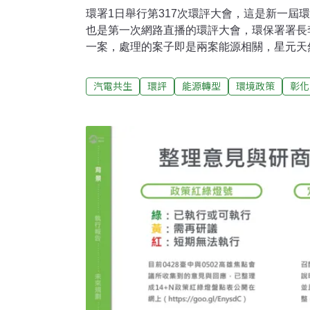
環署1日舉行第317次環評大會，這是新一屆
也是第一次網路直播的環評大會，環保署署長
一案，處理的案子即是兩案能源相關，星元天
過，而海洋竹南離岸風電的環差案，則因為調
發爭議，還需補正。「可以做完盡早送，但是
汽電共生
環評
能源轉型
環境政策
彰化
保署副署長詹順貴如此吩咐竹南案，大會要求
會繼續討論。政策環評啟動前 能源案件照常
空污爭議，天然氣與綠能的案子獲蔡政府寄予
入環評程序。民間要求，在處理這些個案之前
不過經濟部能源局表示，雖然能源綱領今年已
方向，相關細節還是要待能源政策白皮書完成
源政策白皮書完成再啟動。也因此，這兩個環
元電廠發電量再提高 環