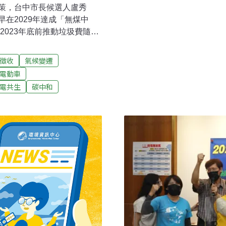
策，台中市長候選人盧秀
在2029年達成「無煤中
，2023年底前推動垃圾費隨袋
023年底垃圾費隨袋徵收中部環
擂台會」，包括台灣生態學
徵收
氣候變遷
中分會、台中市爭好氣聯盟
電動車
邀請台中市長候選人國民黨盧
電共生
碳中和
場僅陳美妃親自出席，盧、
燕陣營由台中市環保局長陳
陳宏益並現場表示，淨零排放
新聞稿表示，未來將要求中
比。