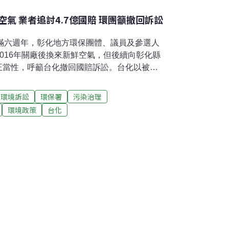
氣 業者追討4.7億國賠 環團籲撤回訴訟
日滿六週年，彰化地方環保團體、議員及參選人
016年關廠後換來新鮮空氣，但後續向彰化縣
乏正當性，呼籲台化撤回國賠訴訟。台化以被迫
地方法院提出損害賠償訴訟、要求國賠。今年7月
償4.77億元，縣府則向台中高等法院提出上
環境訴訟
環保署
污染治理
延」 台化兩度提訴願 環署駁回縣府處分台灣
環境政策
台化
在彰化的汽電廠關廠至今已逾六年，但台化提
6年9月底，台化因M16、M17、M22汽電共生
出展延申請，而縣府則因發現其不符合過去環
。兩造爭議主要在申請程序上應該走「展延」
化2011年取得的燃煤許可證，生煤的含硫比
環評承諾，新許可涉及製程改變，