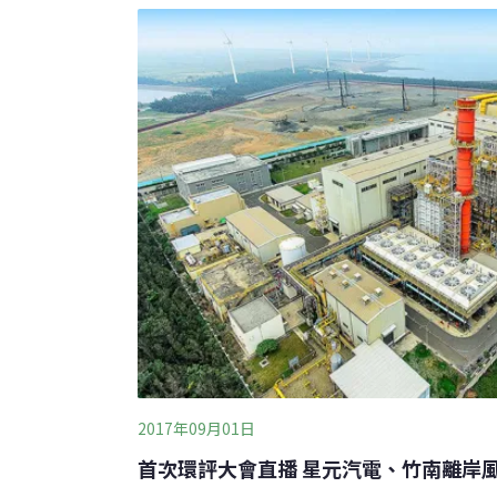
面漂浮大片死魚，散發陣陣魚腥惡臭，居民受
日派員清除魚屍約達500公斤，研判是天氣炎
府水務局表示，主要是河川水深不夠，該局近
透過工法挖出深潭，或做護岸工程，將礫石採
域，避免河川高
2017年09月01日
首次環評大會直播 星元汽電、竹南離岸風