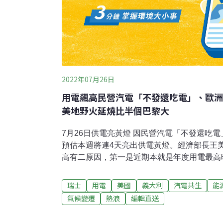
2022年07月26日
用電飆高民營汽電「不發還吃電」、歐洲
美地野火延燒比半個巴黎大
7月26日供電亮黃燈 因民營汽電「不發還吃
預估本週將連4天亮出供電黃燈。經濟部長王
高有二原因，第一是近期本就是年度用電最高
電共生因國際燃料太昂貴而減少發電，原供電
成長。她也強調白天太陽光電可發到500萬瓩
瑞士
用電
美國
義大利
汽電共生
能
電量仍無問題，對夜尖峰也會以需量反應、水
氣候變遷
熱浪
編輯直送
報報導）老街溪魚群暴斃惡臭惹民怨 桃市府：
炎熱，桃園市老街溪中壢區環北橋至新明橋河