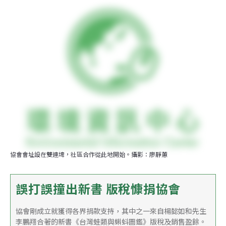
協會會址設在雙連埤，社區合作從此地開始。攝影：廖靜蕙
誤打誤撞出新書 版稅慷捐協會
協會剛成立就獲得各界捐款支持，其中之一來自楊懿如和先生
李鵬翔合著的新書《台灣蛙類與蝌蚪圖鑑》版稅及銷售盈餘。