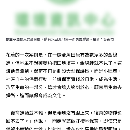
依靠草澤棲息的金線蛙，隨著水田濕地填平而失去蹤跡。攝影：吳東杰
花蓮的一次案例是，在一處菱角田原有為數眾多的金線
蛙，但地主不想種菱角把田地填平，金線蛙就不見了。這
讓他意識到，保育不再是劃設大型保護區，而是小區塊、
社區自主的保育行動，並讓保育實踐於日常，成為生活、
乃至生命的一部分，這才會讓人銘刻於心，願意用生命去
捍衛，進而讓保育成為文化。
「復育蛙類並不難，但是棲地沒有跟上來，復育的物種也
回不去了。」他說，一開始就該做好棲地保育，即使只是
保留小面積的水池，也能進一步在水池窪地間串起廊道，