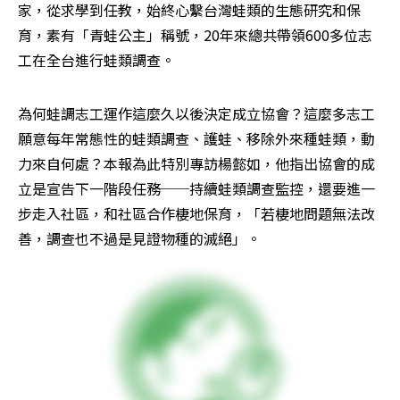
家，從求學到任教，始終心繫台灣蛙類的生態研究和保
育，素有「青蛙公主」稱號，20年來總共帶領600多位志
工在全台進行蛙類調查。
為何蛙調志工運作這麼久以後決定成立協會？這麼多志工
願意每年常態性的蛙類調查、護蛙、移除外來種蛙類，動
力來自何處？本報為此特別專訪楊懿如，他指出協會的成
立是宣告下一階段任務──持續蛙類調查監控，還要進一
步走入社區，和社區合作棲地保育，「若棲地問題無法改
善，調查也不過是見證物種的滅絕」。