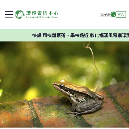
電子報
登入
快訊
風機離聚落、學校過近 彰化福漢風電案環委建議不