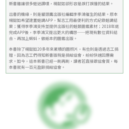
新書雖讓很多蛙迷讚嘆，楊懿如卻形容是誤打誤撞的結果。
出書的機緣，則是貓頭鷹出版社編輯李季鴻催生的結果。原本
楊懿如希望建置蛙調APP，幫志工用最便利的方式紀錄蛙調結
果；獲得李季鴻支持並提供出版社的蛙類圖鑑素材；2018年底
完成APP後，李季鴻又提出更大的構想──把現有數位資料結
合、再加上蝌蚪，做紙本的圖鑑出版。
本書除了楊懿如20多年來累積的圖照片，有些則是透過志工捐
贈，因為志工們得知新書版稅是捐給協會，紛紛快速回應需
求。如今，這本新書已經一刷再刷，讀者若直接跟協會買，每
本書就有一百元盈餘捐給協會。