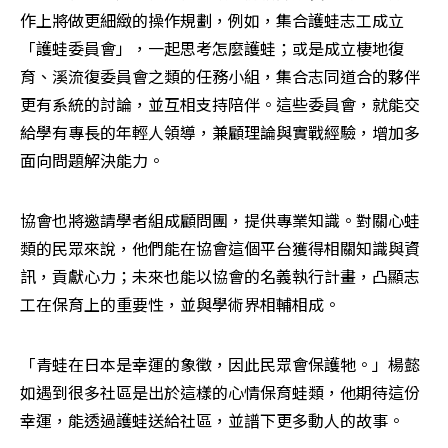
作上將做更細緻的操作規劃，例如，集合護蛙志工成立
「護蛙委員會」，一起思考怎麼護蛙；或是成立棲地復
育、溪流復委員會之類的任務小組，集合志同道合的夥伴
更有系統的討論，並互相支持陪伴。這些委員會，就能交
給學有專長的年輕人領導，兼顧理論與實戰經驗，增加多
面向問題解決能力。
協會也將邀請學者組成顧問團，提供專業知識。對關心蛙
類的民眾來說，他們能在協會這個平台獲得相關知識與資
訊，貢獻心力；未來也能以協會的名義執行計畫，凸顯志
工在保育上的重要性，並與學術界相輔相成。
「青蛙在日本是幸運的象徵，因此民眾會保護牠。」楊懿
如遇到很多社區是出於這樣的心情保育蛙類，他期待這份
幸運，能透過護蛙送給社區，並譜下更多動人的故事。