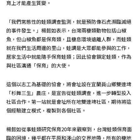
育上才能產生質變。
「我們常態性的蛙類調查監測，就是預防像石虎瀕臨滅絕
的事件發生。」楊懿如表示，台灣兩棲類動物包括山椒
魚，但山椒魚都是保育類，且棲息環境遠離人群，而蛙類
就在我們生活周邊的里山，蛙調是大眾都能參與的工作，
居家生活中就能隨手保育蛙類；因此協會鎖定蛙類，作為
與社區溝通「保育」的大使。
這個以志工為基礎的協會，將會址設在宜蘭員山鄉雙連埤
「杉舞三生」農庄，是宣告從蛙類調查，進一步轉型投入
社區合作。第一站就是會址所在地雙連埤社區，期待將這
個經驗建立模式，複製到各個社區。
楊懿如從事蛙類研究保育20年來觀察到，台灣蛙類保育面
臨的困境，幾乎都在平原和淺山的交界地帶，所有的棲地