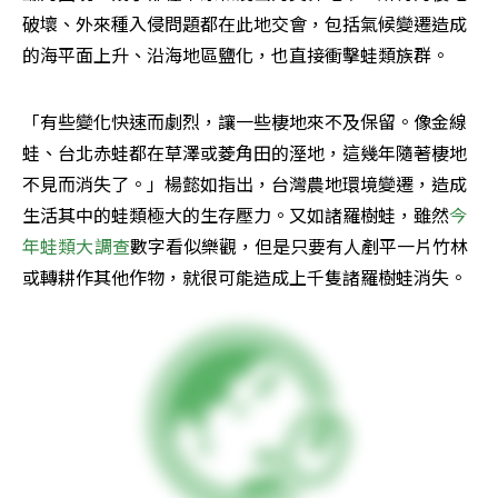
破壞、外來種入侵問題都在此地交會，包括氣候變遷造成
的海平面上升、沿海地區鹽化，也直接衝擊蛙類族群。
「有些變化快速而劇烈，讓一些棲地來不及保留。像金線
蛙、台北赤蛙都在草澤或菱角田的溼地，這幾年隨著棲地
不見而消失了。」楊懿如指出，台灣農地環境變遷，造成
生活其中的蛙類極大的生存壓力。又如諸羅樹蛙，雖然
今
年蛙類大調查
數字看似樂觀，但是只要有人剷平一片竹林
或轉耕作其他作物，就很可能造成上千隻諸羅樹蛙消失。