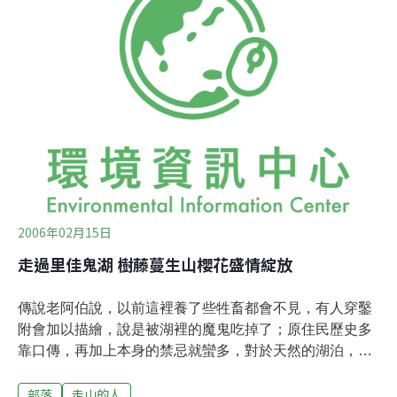
蔡啟塔、立委楊仁福、縣議員笛布斯．顗賚、余夏夫、吉
安鄉代吳德聖等人，也到場同樂。
2006年02月15日
走過里佳鬼湖 樹藤蔓生山櫻花盛情綻放
傳說老阿伯說，以前這裡養了些牲畜都會不見，有人穿鑿
附會加以描繪，說是被湖裡的魔鬼吃掉了；原住民歷史多
靠口傳，再加上本身的禁忌就蠻多，對於天然的湖泊，總
會加上的「鬼」字。鬼湖之神秘，鄒族之傳說，我們特地
部落
走山的人
不遠千里地來探個究竟，單就坐車繞山路，便已長達2、3