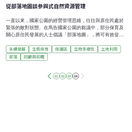
從部落地圖談參與式自然資源管理
一直以來，國家公園的經營管理思維，往往與原住民處於
緊張的敵對狀態。在馬告國家公園的芻議中，部分保育及
關心原住民發展的人士倡議「部落地圖」，將可有效促進
原住民與國家公園管理部門的溝通及連結。對自然資源經
永續發展
生態保育
保護區
生物多樣性
土地利用
營管理或說是自然保育而言，最重要的影響就是在於經營
管理典範的改變。 部落地圖可望連結自然保育與原住民發
部落
回顧與前瞻
展 去（2001）年在自然資源經營管理方面，已延續兩三
年，號稱第三次森林運動的棲蘭天然檜木林保護行動，後
01
02
03
04
續發起了馬告國家公園一案。該案與之前的國家公園芻議
最大的不同在於希望與在地原住民族協調整合，建立自然
資源的共管機制。仟禧年元旦陳總統宣示保護棲蘭天然檜
木林之後，馬告國家公園的推動衝到了最高點，卻也面臨
了原住民族與包括行政院退輔會、林務局與國家公園等官
僚體系的不同意見。特別是在地的原住民族承接著從反對
蘭嶼國家公園、反對能丹國家公園以降的受害者意識，對
馬告國家公園案懷抱著相當的戒心，從政