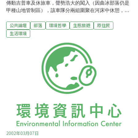
傳動吉普車及休旅車，聲勢浩大的闖入（因曲冰部落仍是
甲種山地管制區），該車隊分兩組圍聚在河床中休憩，有
人赴古道健行，有人玩水，有人喝茶聊天，而也有幾部車
公共論壇
部落
環境哲學
生態旅遊
原住民
則更冒險涉水深入接近武界水庫水潭前，並發生身限泥沼
的情形。後來在經另一部車在約一小時的拉拔才得以脫
生活環境
險。曲冰部落的社區守望相助隊的吳姓大隊長曾主動向該
車隊詢問，得知是某大國產車商為主的休旅車車主聯誼團
體，當時吳大隊長僅交代請車隊在不破壞環境及保持清潔
之下，不要留下垃圾。但後來從前任陳姓女村長告知，才
知該車隊在駛入河床時已有輾壓他私有地上的農作物的事
情，但因原住民的性情樸實，她當時並未要求破壞者賠
償。後來在與村民談起此次車隊進入的事例，以如此龐大
車隊直接駛入並無車道的河床，是非常不當的行為，村民
希望能透過筆者對外發聲，希望是該有主管機關出面禁止
或檢討的時候。這種以吉普車隊為主的車隊經常在山間或
溪
2002年03月07日