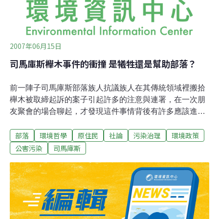
2007年06月15日
司馬庫斯櫸木事件的衝撞 是犧牲還是幫助部落？
前一陣子司馬庫斯部落族人抗議族人在其傳統領域裡搬拾
櫸木被取締起訴的案子引起許多的注意與連署，在一次朋
友聚會的場合聊起，才發現這件事情背後有許多應該進一
步思考的議題。首先，這些以往積極連署與參與原住民族
部落
環境哲學
原住民
社論
污染治理
環境政策
議題及活動的朋友都對原住民族的弱勢地位深表同情，也
認為法律應配合時代潮流，適度地尊重原住民族的傳統規
公害污染
司馬庫斯
範。但是，面對依法執行業務的警察與林務人員，是否採
一味譴責的立場，大家就有許多的保留。深究該案，首先
談的是權利與執法的界線，在現代法規體制下不得不劃線
來認定合法與違法。當大家都在談傳統領域時，如果沒有
傳統領域的界線，是很難執法的。司馬庫斯一案的癥結就
在於此。據了解該取用櫸木的現場，事實上是位於司馬庫