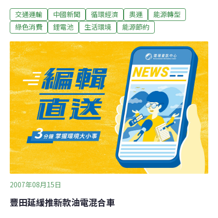
氣，為的就是要環保省電，而這種新型公車，也將會在奧
交通運輸
中國新聞
循環經濟
奧運
能源轉型
運村裡全面進行運作。一踏上去，車廂內寬敞明亮，不僅
看到全新的設施 ，在一般座位還多增添了輪椅專區，只要
綠色消費
鋰電池
生活環境
能源節約
司機一按下按鈕，車子另一邊就會向地面傾斜，然後自動
伸出踏板，這樣的功能主要是方便殘障人士。貼心的設
計，票價還和一般公車一樣，但是因為這種電動車每走兩
圈就充一次電，電池成本高，保養比較難，所以目前還沒
有全面在北京營運，不過計畫年底前在奧運村裡模擬運
行，以便奧運舉辦時，能方便更多外國選手。
2007年08月15日
豐田延緩推新款油電混合車