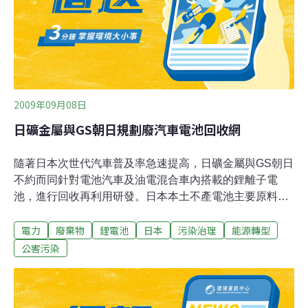
2009年09月08日
日礦金屬與GS朝日規劃廢汽車電池回收網
隨著日本次世代汽車普及率急速提高，日礦金屬與GS朝日
不約而同針對電池汽車及油電混合車內搭載的鋰離子電
池，進行回收再利用研發。日本本土不產電池主要原料鋰
金屬，全需仰賴進口，且自今年初起國內新型汽車幾乎都
電力
廢棄物
鋰電池
日本
污染治理
能源轉型
配有內建鋰電池，未來將產生大量廢棄電池。為解決原料
來源問題及有效活用資源，兩大公司均呼籲各汽車大廠及
公害污染
電池廠商投入回收體系研發，共同構築回收網路。