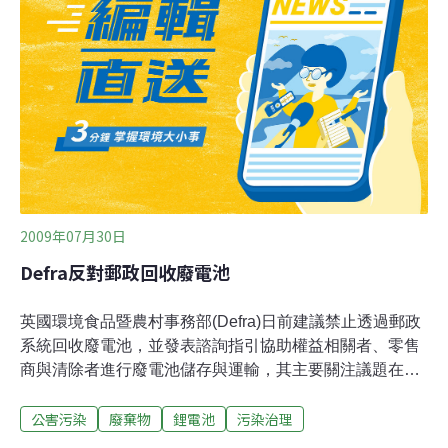
2009年07月30日
Defra反對郵政回收廢電池
英國環境食品暨農村事務部(Defra)日前建議禁止透過郵政
系統回收廢電池，並發表諮詢指引協助權益相關者、零售
商與清除者進行廢電池儲存與運輸，其主要關注議題在於
鋰電池空運過程中可能造成潛在危害。根據危險貨物運輸
公害污染
廢棄物
鋰電池
污染治理
法，鋰電池歸類為危險貨物，目前禁止空運。英國運輸署
(DfT)建議英國皇家郵政，在遵守法律的前提下，應停止提