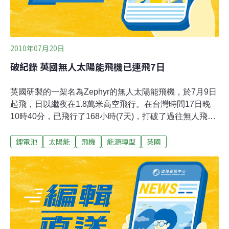
2010年07月20日
破紀錄 英國無人太陽能飛機已連飛7日
英國研製的一架名為Zephyr的無人太陽能飛機，於7月9日
起飛，日以繼夜在1.8萬米高空飛行。在台灣時間17日晚
10時40分，已飛行了168小時(7天)，打破了過往無人飛機
連續飛行30小時的紀錄，並將在美國亞利桑那州上空再遨
鋰電池
太陽能
飛機
能源轉型
英國
遊7天，估計於23日降落。 Zephyr翼展長22.5米，機身用
超輕碳纖維製造，僅重50公斤。創新的T字形機尾，按照
空氣動力學的原理設計，可減輕空氣阻力。機翼上鋪滿紙
張般薄的太陽能電池板，其鋰硫電池在日間儲存能量，使
飛機足夠日夜飛行，成為史上首架能源自足的飛機，而且
不會造成污染。 除了用作軍事監察，Zephyr亦可監測天
氣、山林大火和當作通訊中繼站，其功能媲美人造衛星，
但造價只有後者的百分之一。