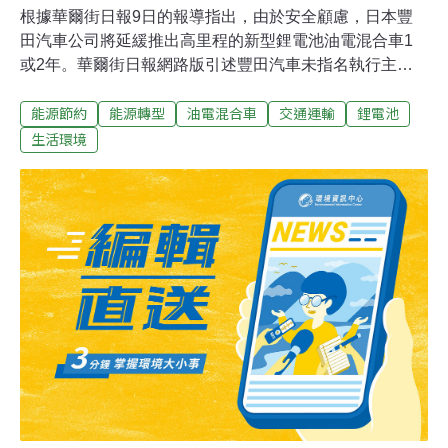
根據華爾街日報9日的報導指出，由於安全顧慮，日本豐
田汽車公司將延緩推出高里程的新型鋰電池油電混合車1
或2年。華爾街日報網路版引述豐田汽車未指名執行主管
的話說，由於擔心電池過熱、失火或甚至爆炸，豐田汽車
能源節約
能源轉型
油電混合車
交通運輸
鋰電池
因而作上述決定。 報導中說，日本新力公司供應電腦用的
鋰電池發生問題，使得2006年發生大規模收回電腦行動，
生活環境
更凸顯出豐田汽車公司的憂慮。豐田汽車公司原來計劃在
2008年至2010年之間，在美國市場推出十數款使用鋰電池
技術的油電混合車。豐田汽車人員對這項報導拒絕發表評
論。豐田汽車發言人今井說：「我們的政策是不談論未來
推出的產品和產品策略。」