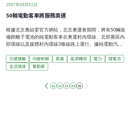
2007年08月02日
50輛電動客車將服務奧運
根據北京奧組委官方網站，北京奧運會期間，將有50輛裝
備鋰離子電池的純電動客車在奧運村內環線、北部賽區內
部環線以及媒體村內環線3條線路上運行。據純電動汽車
專案組專家、北京理 工大學副校長孫逢椿介紹，動力鋰
交通運輸
中國新聞
奧運
能源轉型
電力
鋰電池
離子電池具有零污染、零排放、能量密度高、體積小和迴
圈使用壽命長等優點，是世界上動力電池發展和應用的趨
生活環境
電動車
勢。此次投放使用的純電動公車由北京理工大學2000年開
始研發、北京公交總公司客車製造廠生產。目前，已經完
01
02
03
04
05
成製造7輛純電動汽車，並已列入國家汽車產品公告，可
以「拿牌上路」。即將投放的50輛電動車是應北京奧組委
的需求，屬於單純依靠車上裝備的鋰電池提供動力的機動
車，有別於目前市場上的各種混合動力車輛。據悉，這將
是國際上第一次大規模使用純鋰電池動力電動車。