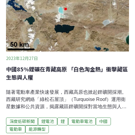
Potash Corporation）獲得許可，在這一地區勘探潛在的
鉀鹽礦資源（一種富含鉀和鈉元素的天然鹽）開採點。儘
管該公司已經勘探了多個地點，但由於當地居民的強烈反
對，至今仍未開始商業化開採。塔納萬從300多公里外的
呵叻府（Nakhon Ratchasima）丹坤托縣（Dan Khun
Thot）趕來參與2023年4月舉行的這場討論。泰國目前唯
2023年12月27日
中國85%鋰礦在青藏高原 「白色淘金熱」衝擊藏區
生態與人權
隨著電動車產業快速發展，西藏高原也掀起鋰礦開採潮。
西藏研究網絡「綠松石屋頂」（Turquoise Roof）運用衛
星數據和公共資源，揭露藏區鋰礦開採對當地生態與人權
的衝擊，以及這些鋰礦與電動車大廠比亞迪、特斯拉的關
深度低碳新聞
鋰電池
鋰
電動車電池
中國
聯。快速、低廉開採方式導致高污染中國是全球最大鋰化
合物供給國，不過，上游原料鋰供應不足，需依賴於進
電動車
能源轉型