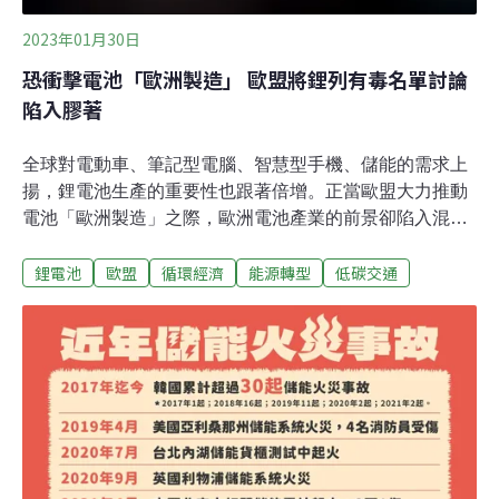
2023年01月30日
恐衝擊電池「歐洲製造」 歐盟將鋰列有毒名單討論
陷入膠著
全球對電動車、筆記型電腦、智慧型手機、儲能的需求上
揚，鋰電池生產的重要性也跟著倍增。正當歐盟大力推動
電池「歐洲製造」之際，歐洲電池產業的前景卻陷入混沌
不明。原因是歐洲化學總署（European Chemical
鋰電池
歐盟
循環經濟
能源轉型
低碳交通
Agency, ECHA）指出鋰鹽具有毒性，歐盟須確認是否要
將鋰列為毒性物質。但這項決定恐會衝擊歐洲的電池產業
與能源轉型，歐盟二度拖延，仍難以做出最後決定。鋰列
為有毒？歐洲恐失電池產業競爭優勢歐洲化學總署風險評
估委員會於2021年9月指出，研究顯示碳酸鋰、氯化鋰、
氫氧化鋰這三種鋰鹽對孕婦及胎兒具有潛在毒性，應標示
具有生殖毒性（reproductive toxin）。歐盟執委會原訂
2022年對鋰的毒性認定做出最終決議，但至今未能定案。
《華爾街日報》指出，歐盟執委會試圖淡化這項決定的影