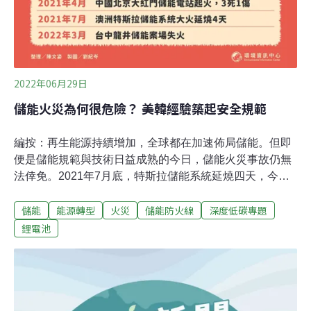
響，聲稱這只不過是一紙貼在產品上的警告標語，但業界
卻不這麼想。業界擔心，歐盟若將鋰列為有毒物質，管制
規
2022年06月29日
儲能火災為何很危險？ 美韓經驗築起安全規範
編按：再生能源持續增加，全球都在加速佈局儲能。但即
便是儲能規範與技術日益成熟的今日，儲能火災事故仍無
法倖免。2021年7月底，特斯拉儲能系統延燒四天，今年3
月底，龍井儲能案場也發生失火意外，再度挑起國內儲能
儲能
能源轉型
火災
儲能防火線
深度低碳專題
法規、電池芯的討論。2018~2019年間，儲能系統火災事
故次數來到高峰，期間內韓國就累計27起，最令人震驚。
鋰電池
2019年4月，美國亞利桑那州儲能火災，造成四名消防員
受傷；2021年中國北京大紅門儲能電站起火爆炸，一名值
班電工遇難、二名消防員死亡、一名消防員受傷。儲能系
統本身就是電化學反應，不易撲滅。如何加強安全規範，
減少下一次的意外，對儲能市場正夯、安規卻尚未完備的