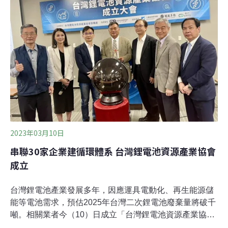
應負回收清除處理責任之業者範圍」，擴大列管範圍，將
所有二次鋰電池公告為應回收項目，預計明（2024）年1
月上路。公告修正後，製造或輸入單只電芯重量大於1公
斤之二次鋰電池業者或裝置於電動運具等業者，均應登記
為責任業者，辦理申報及繳納回收清處理處理費用。
2023年03月10日
串聯30家企業建循環體系 台灣鋰電池資源產業協會
成立
台灣鋰電池產業發展多年，因應運具電動化、再生能源儲
能等電池需求，預估2025年台灣二次鋰電池廢棄量將破千
噸。相關業者今（10）日成立「台灣鋰電池資源產業協
會」，首次串聯上下游供應鏈，建構循環再利用體系，讓