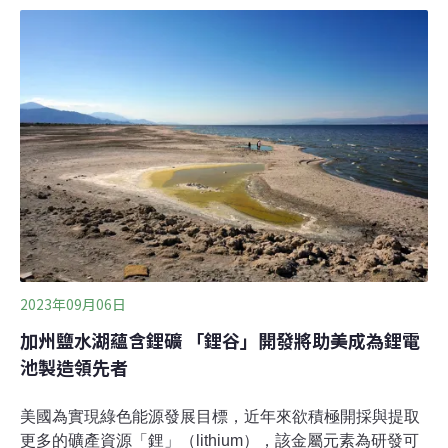
口。中國本地也有鋰礦或鹽湖，絕大多數分佈在青藏高
原。因自然環境惡劣加上基礎設施建設不足，過去開發較
少，但隨著全球電動車發展，鋰已經成為重要的戰略金
屬。由西藏學者、漢學等研究人員組成的新興網絡綠松石
屋頂11月初發表報告指出，隨著全球對鋰礦的需求上升，
西藏將成為這股「白色淘金熱」的最前線。中國鋰儲量約
404.7萬公噸，約有365.5萬公噸都在青藏高原，占85%左
右，主要分布在西藏、四川、青海一帶。
2023年09月06日
加州鹽水湖蘊含鋰礦 「鋰谷」開發將助美成為鋰電
池製造領先者
美國為實現綠色能源發展目標，近年來欲積極開採與提取
更多的礦產資源「鋰」（lithium），該金屬元素為研發可