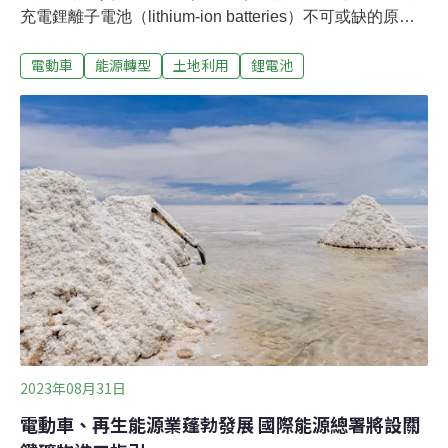
充電鋰離子電池（lithium-ion batteries）不可或缺的原
料，同時亦被視為製造電動車、削減全球交通工具碳排放
電動車
能源轉型
土地利用
鋰電池
的重要元素。根據《美國公共電視網》（PBS）闡述，美
國國會於2022年8月通過的《2022年降低通膨法》
（Inflation Reduction Act of 2022）承諾增加對電動車的
補貼，該法案成為美國境內對電動車需求增加的原因之
一，但當前美國鋰元素供應陷入短缺窘境，恐阻礙該國電
動汽車的發展與轉型。不過這種情形有機會迎來轉變，美
國《哥倫比亞廣播公司新聞網》（CBS News）便表示，
位於加州（State of California）的內陸鹽水湖「索爾頓
湖」（Salton Sea）蘊含大量鋰礦，美國礦業公司
「EnergySource Minerals」及美國跨
2023年08月31日
電動車、再生能源業蓬勃發展 國際能源總署將設關