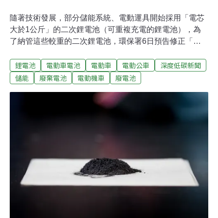
隨著技術發展，部分儲能系統、電動運具開始採用「電芯
大於1公斤」的二次鋰電池（可重複充電的鋰電池），為
了納管這些較重的二次鋰電池，環保署6日預告修正「物
品或其包裝容器及其應負回收清除處理責任之業者範
鋰電池
電動車電池
電動車
電動公車
深度低碳新聞
圍」，將從明（2024）年1月起擴大列管鋰電池回收。未
來無論單個電芯多重，所有二次鋰電池的業者都必須依法
儲能
廢棄電池
電動機車
廢電池
登記為責任業者，繳交回收清除處理費。「電芯大於1公
斤」二次鋰電池 2024年將納公告應回收隨著電動運具、儲
能系統普及，廢棄電池何去何從的問題也浮上檯面。因應
部分儲能系統及電動運具開始採用「電芯大於1公斤」的
二次鋰電池，環保署預告從2024年1月擴大納管，所有鋰
電池列為公告應回收廢棄物。環保署表示，市面上「電芯
大於1公斤」電池所佔廢棄量並不多，預計2030、2040年
僅有3%、2%。此次規劃2024年1月起，將這些較重的二
次鋰電池納入公告應回收，是要為未來新型態、重量的電
池推陳出新預做準備。