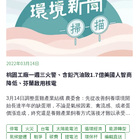
台灣，是迫在眉睫的任務。與火神多次交手 美韓經驗：儲
能安全需持續健全規範儲能失火經驗慘痛的韓國，於2018
年公告鋰離子電池儲能系統防火安全指引（KFS 412），
之後連續於2019年、2020年公布調查報告。透過一連串管
制，
2022年03月14日
桃園工廠一週三火警、含鉛汽油致1.7億美國人智商
降低、芬蘭啟用核電
3月14日調整蛋雞產業結構 農委會：先從改善飼養環境開
始長達半年的缺蛋潮，不論是氣候因素、禽流感、或者蛋
價漲造成，終究還是養雞產業飼養方式落後才難以承受外
界些許變動；為了調整養雞結構，農委會規畫標準雞舍模
停電
火災
台電
太陽能電池
循環經濟
能源轉型
組，首先解決雞糞清掃、清運問題，讓養雞環境更整潔，
減少疫病產生。農委會副主委黃金城表示，台灣有八成養
氣候變遷
戰爭
碳費
鋰電池
環保杯
編輯直送