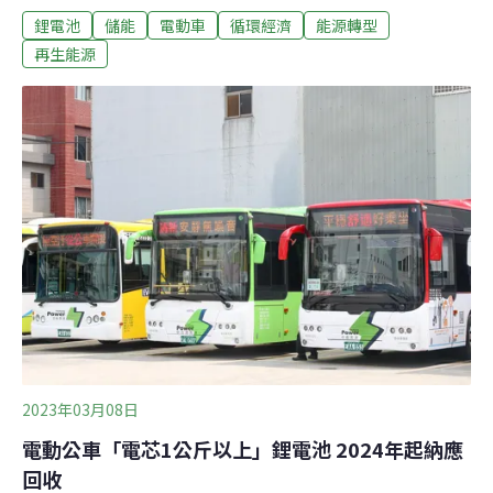
鋰電池
儲能
電動車
循環經濟
能源轉型
廢電池永續利用。鋰電池應用廣泛 產業串聯創循環經濟因
應氣候危機，全球各國推動減碳工作，力拼淨零排放，能
再生能源
源轉型浪潮之下，電動運具、再生能源成為主流發展項目
之一。鋰電池業者今（10）日成立「台灣鋰電池資源產業
協會」，協會指出，不論是動力用電池、風能、太陽能等
建置都需儲能系統的配合，現今應用最為廣泛即為鋰電
池，在低碳發展中占有關鍵地位。台灣鋰電池產業發展多
年，除了已累積相當之技術與經驗，更擁有完整供應鏈體
系，業者首次串聯上、中、下游之鋰電池循環再利用產業
鏈，成立「台灣鋰電池資源產業協會」，邀請電池材料、
製造、組裝、應用至資源化等相關企業共襄盛舉，目前企
業加入有30家，會員數共100人。根據中央社
2023年03月08日
電動公車「電芯1公斤以上」鋰電池 2024年起納應
回收