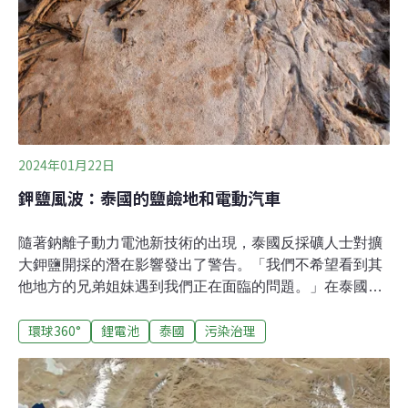
拿大新聞台《CTV News》指出，消防單位平均需使用比
一般燃油車高出40倍的水量才能撲滅電動車火災，每次救
火的耗水量高達4萬加侖（約15.14萬公升），且消防車通
常無法裝載如此龐大的水量，若失火處沒有足夠的水源或
消防栓措施，電動車恐燃燒數天才會熄滅。「在消防設
2024年01月22日
鉀鹽風波：泰國的鹽鹼地和電動汽車
隨著鈉離子動力電池新技術的出現，泰國反採礦人士對擴
大鉀鹽開採的潛在影響發出了警告。「我們不希望看到其
他地方的兄弟姐妹遇到我們正在面臨的問題。」在泰國色
空府（Sakon Nakhon）東北部瓦暖尼瓦縣（Wanon
環球360°
鋰電池
泰國
污染治理
Niwat）舉行的一場題為「伊桑（Isan）鉀鹽的過去、現在
與未來」的小組討論會上，塔納萬．凱諾（Thanawan
Kainok）這樣說。瓦暖尼瓦縣地處鄉下。2015年，在泰國
註冊成立的中資企業中國明達鉀鹽公司（China Mingda