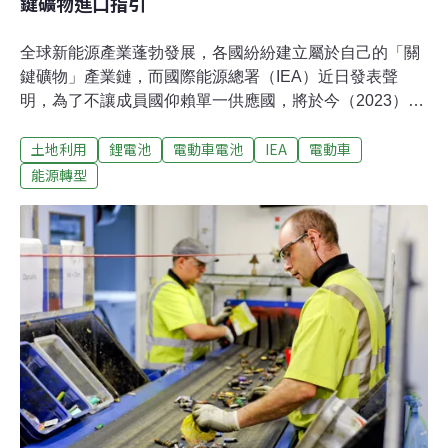
鍵礦物進口指引
全球新能源產業蓬勃發展，各國紛紛建立屬於自己的「關
鍵礦物」產業鏈，而國際能源總署（IEA）近日發表聲
明，為了不讓成員國仰賴單一供應國，將於今（2023）年
年底，針對關鍵礦物設立進口指引，其中鋰鎳鈷將是鎖定
土地利用
鋰電池
電動車電池
IEA
電動車
的目標。IEA將設關鍵礦物進口指引中國在關鍵礦物中具
有影響力，而它們也有最多的出口限制措施。經濟合作暨
能源轉型
發展組織（OECD）報告顯示，近年來，中國於擴大限制
出口關鍵礦物的命令上居冠。這個限制命令使得市場上的
再生能源所需要的原物料變得不足，進而推升了價格。從
數據上來看，截至2020年年底，已經有超過1.3萬項的限
制命令，在過去10年內增加了4倍。《金融時報》按其價
值估算，全球關鍵原料的1/10中至有都面臨到一項限制命
令。經濟合作暨發展組織強調，數據是2020年，若加上近
年來的數據，將看到有更多的限制法規介入。受到電動
車、再生能源設備等產業蓬勃發展，這些產業所需的關鍵
礦物的需求攀升。IEA目前正