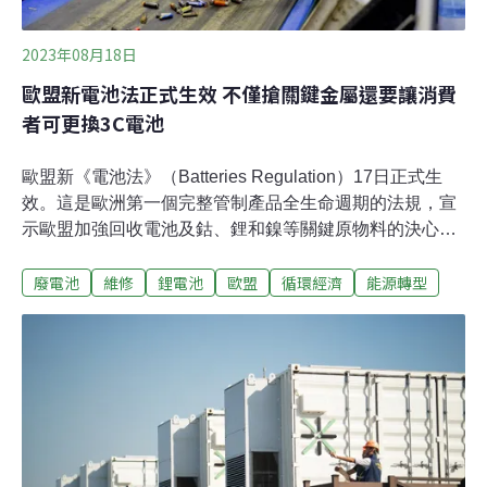
2023年08月18日
歐盟新電池法正式生效 不僅搶關鍵金屬還要讓消費
者可更換3C電池
歐盟新《電池法》（Batteries Regulation）17日正式生
效。這是歐洲第一個完整管制產品全生命週期的法規，宣
示歐盟加強回收電池及鈷、鋰和鎳等關鍵原物料的決心。
法規還規範，2027年起3C產品都可簡便地替換電池，消
廢電池
維修
鋰電池
歐盟
循環經濟
能源轉型
費者不需專業工具就能換。雖然法規僅適用歐盟，全球使
用者已經引頸期待新變革。搶回關鍵原物料 歐盟祭最完整
生命週期電池法歐盟2006年就通過電池指令，管制電池跟
廢電池，但隨著能源轉型進展，近年電池需求大增，各國
展開關鍵礦產爭奪戰。歐盟預估，全球電池需求到2030年
將增長14倍，其中，歐盟需求約占17%。為了完整利用珍
貴資源，避免廢電池污染，歐盟執委會2020年提出新電池
法草案，歷經三年討論，2023年8月終於上路。回收再利