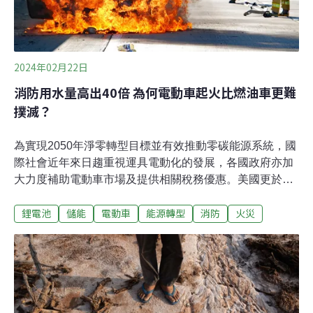
2024年02月22日
消防用水量高出40倍 為何電動車起火比燃油車更難
撲滅？
為實現2050年淨零轉型目標並有效推動零碳能源系統，國
際社會近年來日趨重視運具電動化的發展，各國政府亦加
大力度補助電動車市場及提供相關稅務優惠。美國更於
2022年8月通過《2022年降低通膨法》（Inflation
鋰電池
儲能
電動車
能源轉型
消防
火災
Reduction Act of 2022）承諾提高對電動車的補貼，此舉
也促成美國民間對電動車的需求迅速增加。然而當電動車
蓬勃發展之際，全球卻有越來越多的消防單位注意到，電
動車意外起火後不僅難以撲滅，消防人員往往需要使用比
傳統燃油車更多的水量才能控制住火勢，如何有效撲滅電
動車引起的火災似乎已成為消防機關日漸重視的問題。加