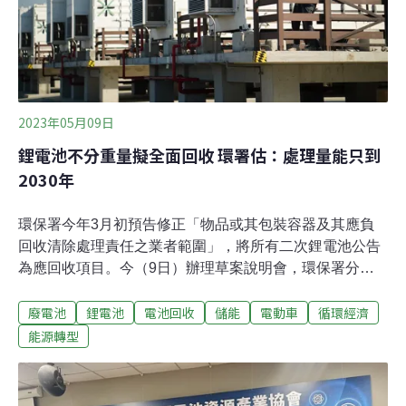
用是新法的一大重點，要求可攜式電池[1]回收率要在2027
年達到63%，2030年達73%。電動車、電動自行車、電動
滑板車等輕型交通工具（LMT）的電池
2023年05月09日
鋰電池不分重量擬全面回收 環署估：處理量能只到
2030年
環保署今年3月初預告修正「物品或其包裝容器及其應負
回收清除處理責任之業者範圍」，將所有二次鋰電池公告
為應回收項目。今（9日）辦理草案說明會，環保署分
析，國內電動車與儲能系統二次鋰電池報廢量在2030年約
廢電池
鋰電池
電池回收
儲能
電動車
循環經濟
每年萬噸以上，屆時會超出目前處理量能。鋰電池不分重
量全面回收 處理量能只到2030年環保署現行規定「單只電
能源轉型
芯小於1公斤」的二次鋰電池應回收，隨著電動運具及儲
能系統發展，有業者開始使用大於1公斤電芯之二次鋰電
池。今年3月初環保署預告修正「物品或其包裝容器及其