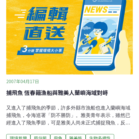
雅美婦女的生活，特別要強調農作物呢？主要是因為雅美
男女兩性之的分工：余光弘(1993:39)提及雅美源於兩性的
生理差異而對婦女產生偏見，但也在體認兩性在構成完整
的家庭社經單位的互補性，又對婦女加以重視，所以有兩
種不同的性別意象並存於雅美社會的觀念。如雅美人認為
人是男與女的關係，就像一餐要有kanen(飯)與yakan(菜)
才算吃飽，而kanen與yakan又是分別由男的找菜(負責下
海捕魚
2007年04月17日
捕飛魚 恆春籍漁船與雅美人蘭嶼海域對峙
又進入了捕飛魚的季節，許多外縣市漁船也進入蘭嶼海域
捕飛魚，令海巡署「防不勝防」。雅美青年表示，雖然已
經進入了飛魚季節，可是雅美人尚未正式捕捉飛魚，反而
是屏東和基隆、宜蘭的漁船已經搶先到蘭嶼海域捕飛魚
環境哲學
原住民
飛魚
雅美族
生物多樣性
了。17日上午發生雅美人和恆春籍漁船在海上對峙，險些