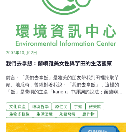
觀光業者前往綠島取經的活動，在綠島林登榮老師的熱情
款待下，當日晚餐準備的相當豐富，只是奇怪事發生了，
我們發現桌上的炒「鯊魚皮」原封不動，而女人桌上的鬼
頭刀魚湯也無人食用，經詢問才恍然大悟，原來雅美族人
不吃
2007年10月02日
我們去拿飯：蘭嶼雅美女性與芋田的生活觀察
前言：「我們去拿飯」是雅美的朋友帶我到田裡挖取芋
頭、地瓜時，曾經對著我說：「我們去拿飯」，這裡的
「飯」是蘭嶼的主食「kanen」中譯詞的說法；而蘭嶼目
前亦興起以米飯為主食的趨勢，從過往的「kanen」到今
文化資產
環境哲學
原住民
芋頭
雅美族
日的「飯」，呈現出蘭嶼農作物的社會實踐與變遷的一個
面向… 2002年的夏天，我為了進行人類學研究生的首次田
生物多樣性
生活環境
永續發展
農作物
野調查，選擇來到一心嚮往的蘭嶼，進行五個星期有關雅
美女性與農作物的社會實踐與變遷的調查。為什麼要體驗