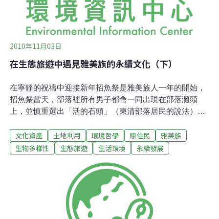
2010年11月03日
在生態旅遊中遇見雅美族的永續文化（下）
在寧靜的祝禱中迎接新年招魚祭是雅美族人一年的開始，
招魚祭當天，部落裡所有男子都會一同出現在部落灘頭
上，並慎重選出「活的石頭」（東清部落居民的說法），
然後沾上雞血，大家同時將石頭放在潮水中，嘴裡說著：
文化資產
土地利用
環境哲學
原住民
雅美族
「希望海水洗去所有的不祥，希望新的一年大家能夠健
康、平安」等祝禱詞。當都市人們在炫目的煙火跨夜中迎
生物多樣性
生態旅遊
生活環境
永續發展
接新年時，遠離城囂的雅美族人，卻以寧靜的方式，遵循
百年一貫的傳統儀式，為自己和家人祝禱，這與自然合而
為一的儀式，展現雅美族人敬畏天地、順應自然的生活之
道，那一刻，我們充分感受雅美族人的謙卑和對自然生態
的尊重。魚也要分性別、年紀執行蘭嶼生態旅遊推廣計畫
中經常可以被雅美文化的力量感動。猶記，一次帶領蘭嶼