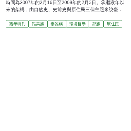
時間為2007年的2月16日至2008年的2月3日。承繼猴年以
來的架構，由自然史、史前史與原住民三個主題來說臺灣
「豬」故事，2007年再延伸到同為南島民族的夏威夷原住
豬年特刊
雅美族
泰雅族
環境哲學
鄒族
原住民
民，以擴展觀眾的視野。臺灣豬的來源，應是冰河期與中
國大陸陸連時過來的，是華南野豬的分支。早在舊石器時
代，臺灣便發現了豬骨化石。進入新石器時代之後，發現
豬骨的遺址越來越多，所出土的豬骨數量也越來越多，推
測當時人口增加，豬的消耗也增加。高雄小溪貝塚遺址出
土的豬骨，確定鐵器時代已有家豬。史前人類也利用豬牙
當作裝飾，如十三行遺址出土了穿了孔的豬牙飾品。不止
如此，卑南遺址出土的野豬陶偶、十三行遺出土的陶豬頭
以及舊香蘭遺址出土以骨角製作的豬頭（見圖一），雖然
用途不明，但說明了豬與史前人類的關係非比尋常。蘭嶼
的小耳豬是雅美族（達悟族）的財富，在日常生活中人與
豬有較多的互動，相較於飼養來食用的