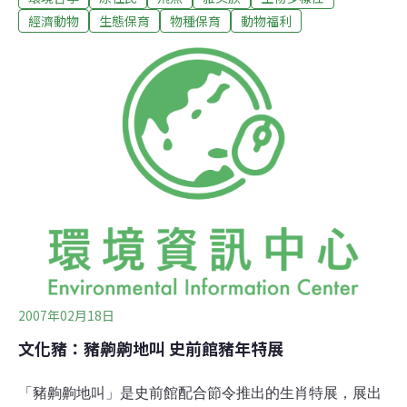
釀成衝突事件。蘭嶼紅頭村民在岸邊看到群益號等漁船回
經濟動物
生態保育
物種保育
動物福利
到蘭嶼岸邊1浬處捕抓飛魚。20幾名雅美青年乘著膠筏前
往驅趕，雅美人透過喊話器喊話，要求這些漁船迅速離開
蘭嶼海域，群益號漁船則回話「這是台灣海域」，雙方情
緒激動。雙方對峙了1個多小時，雅美人揚言動員更多村
民包圍；群益號等漁船才收起漁網離開。海巡署再次呼
籲，為了保護蘭嶼海域資源，2月至7月，10噸以上漁船禁
止在蘭嶼海域從事追逐網與流刺網。
2007年02月18日
文化豬：豬齁齁地叫 史前館豬年特展
「豬齁齁地叫」是史前館配合節令推出的生肖特展，展出