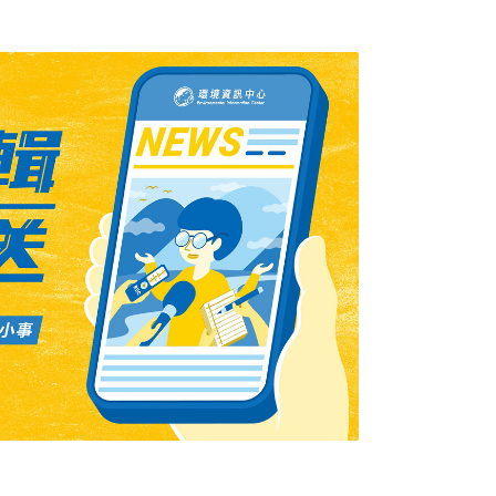
視，他認為，竹、桃縣長會面不僅延後改排，
「沒必要會面！」霄裡溪本是甲級水體，不僅
當地也有千名居民未裝設自來水，而使用地下
染，近年不少居民罹癌、不舒服，都懷疑是與
新竹縣議員高偉凱則說，即使經濟部認定霄裡溪
居民仍使用霄裡溪的水，「該遷移的是工廠，