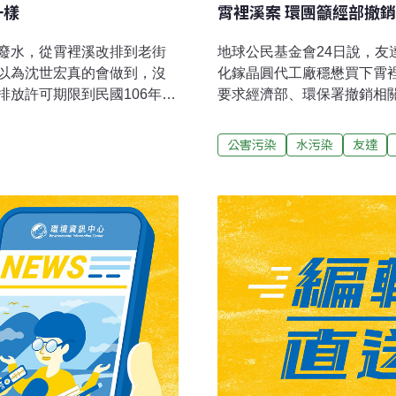
一樣
霄裡溪案 環團籲經部撤
廢水，從霄裡溪改排到老街
地球公民基金會24日說，
以為沈世宏真的會做到，沒
化鎵晶圓代工廠穩懋買下霄
放許可期限到民國106年11
要求經濟部、環保署撤銷相
了，24日舉行記者會抗議官
公民基金會與新竹縣居民2
400公頃灌溉面積繼續受面板
埔里長張清漢說，政府現在
公害污染
水污染
友達
環保署，禁止任何有汙染疑
癌、罹皮膚病，政府只幫20
用水權益及生命健康。改排
1400多公頃農田該麼辦？
龍潭廠、宏碁智慧園區內的友
部號稱要將自來水公司的取
，審查結論要求廢水排放的承
進水點，取水井還是沒改變
「如規畫做為飲用水源」時，
來有砷化鎵的廢水恐怕直接
檢舉兩公司違反環評承諾，
的危害可能增加。
口上游，危及新埔鎮民健