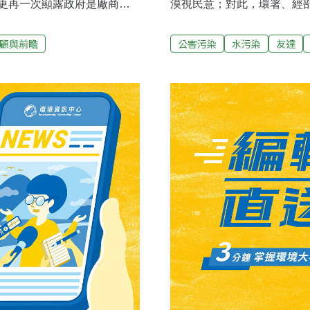
更再一次顯露政府是廠商小
漠視民意；對此，環署、經
沿河谷高低起伏種植的金黃稻
日發文給竹縣府，指友達廢
穿桃園龍潭和新竹新埔的河
不再規劃為飲用水源，決定
顧與前瞻
公害污染
水污染
友達
岸農田灌溉，也扮演新埔鎮
為桃縣、友達、華映廢水排
008年爆發了光電廢水爭
桃縣應依歷次環評結論，審
映。 （坐落龍潭的面板業
只要桃園縣政府不再違反環
兩家公司，在2002年開 發
立委重砲詢問，僅以「再回
審查時，相信了廠商提供的
等立委發動臨時提案，指取
河川，沒有自來水公司的取
提起訴願，要求經部重新徹
決議。就這樣，兩家公司將含
部重新調查完畢，若經查確有
議仍有效，請鄉親們不