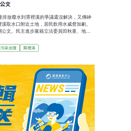
銷公文
友達排放廢水到霄裡溪的爭議還沒解決，又傳砷
裡溪取水口附近土地，居民飲用水威脅加劇。
關公文。民主進步黨籍立法委員田秋堇、地球
4日上午在立法院舉行記者會。新竹縣新埔鎮巨
的做法是滅農，霄裡溪水被汙染，居民有人罹
污染治理
霄裡溪
多戶居民裝設自來水，其他1000多戶居民跟
地球公民基金會台北辦公室主任李怡蒨說，經濟
水口往上游移動，但其實只是用陽春的工程換
。而且新的進水點就在穩懋購買土地附近，將
排入取水口。砷是第一類致癌物，居民、環境