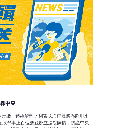
核，屬違法的行政處分，環保署應依法撤銷展
於今天失效。
砲轟中央
水汙染，傳經濟部水利署取消霄裡溪為飲用水
委徐欣瑩率上百位鄉親赴立法院陳情，抗議中央