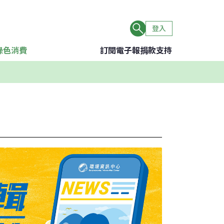
登入
綠色消費
訂閱電子報
捐款支持