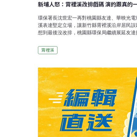
新埔人怒：霄裡溪改排戲碼 演的跟真的
環保署長沈世宏一再對桃園縣友達、華映光電
溪表達堅定立場，讓新竹縣霄裡溪沿岸居民誤
想到最後沒改排，桃園縣環保局繼續展延友達排
月12日。居民覺得被環保署、經濟部聯手給耍
員無信，導致3萬5千餘新埔鎮民的飲用水、1
霄裡溪
廢水危害。要求立法院和監察院監督經濟部、
慮的工業廢水排入飲用、灌溉水源，影響居民
戲碼 演的跟真的一樣位於桃園縣的中華映管
達光電分別在民國89年、91年通過環評審查
受水體霄裡溪(前段在桃園縣，後段在新竹縣)
廢水排放口應設在飲用水水源下游。但事後被
將廢水排放口設於新竹縣內霄裡溪飲用水取水
康，汙染