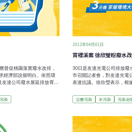
2012年04月01日
霄裡溪案 徐欣瑩盼廢水
署應督促桃園落實廢水改排，
30日是友達光電公司排放
求經濟部說個明白。依照環
市召開記者會，對友達光電
及友達公司廢水展延排放霄裡
表達抗議。徐欣瑩表示，根據
為3月30日，30日到期；新
等的函文指出，台灣自來水
嗎？」新竹縣長邱鏡淳、立
展前提下，將鳳山溪及霄裡
污染
公害污染
水污染
污染治
文，指目前設在鳳山溪及霄裡
口，霄裡溪將不再做飲用水
更也要有一定的程序；新竹
裡溪交匯上游取水口仍為臨
口、霄裡溪不再為飲用水水
行性評估，及水權變更、取
部公文中，指霄裡溪「將」
恐有違反相關法令與為廠商
有「立即」不做之意，很含
給新竹縣政府與桃園縣政府