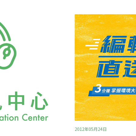
院、立法院陳抗，都未獲重
徒增縣民受汙染危害時間，
灌溉當地1400公頃良田，
水，擔心地下水源受滲透污
霄裡溪水質被破壞有關。 
不再是飲用水水源，但沿岸
而非僅變更取水
2012年05月24日