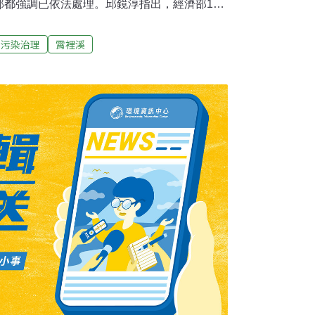
部都強調已依法處理。邱鏡淳指出，經濟部15
水排放霄裡溪期限本月30日到期，但霄裡溪將
將鳳山溪新埔3臨時取水口，設為永久取水口，
污染治理
霄裡溪
放「解套」。沈世宏答覆，排放許可到期後，
酌相關事證，核發友達排放許可證展延許可，
評等相法令，環保署無權再干涉。黃重球面對
去討論、了解」，引起在場鄉親不滿，徐欣瑩
消霄裡溪為飲用水源一案有行政瑕疵，不排除
查，若有瑕疵應即撤銷。徐欣瑩表示，將待經
行政瑕疵，改排桃園老街溪的環評第177次決