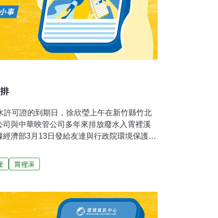
改排
廢水許可證的到期日，徐欣瑩上午在新竹縣竹北
公司與中華映管公司多年來排放廢水入霄裡溪
經濟部3月13日發給友達與行政院環境保護署
公司配合政府政策，在兼顧用水需求與產業發
溪交匯上游鳳山溪臨時取水口設為永久取水
理
霄裡溪
源；她28日收到台水公司函文，指鳳山溪與霄
時取水口。徐欣瑩說，經濟部此舉未經任何可
水工程施工完成等步驟，便逕自以函文更動，
解套之嫌。徐欣瑩指出，另根據環保署15日發
的函文，指友達廢水排放許可證展延案沒有依