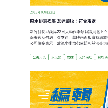
2012年03月22日
廢水排霄裡溪 友達華映：符合規定
新竹縣長邱鏡淳22日大動作率領縣議員北上
保署官商勾結，讓友達、華映兩面板廠持續將
公司傍晚表示，放流水排放都依照相關法令規
溪，一切遵照政府決定處理。友達強調，多年
行保護環境，放流水質都符合環評承諾與法規
公害污染
水污染
友達
污染治理
霄裡溪
府認證公正單位每月檢測放流水質。友達也說
會引流到廠內生態魚池確認水質狀況，所以放
透露，龍潭廠區2001年就依法取得放流水排
水公司將霄裡溪規劃為飲用水水源，所以友達
管工程因應方案，經過多次審議後改排方案目