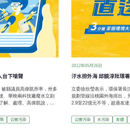
2012年05月26日
人台下嗆聲
汙水排外海 邱鏡淳批環
，被縣議員高偉凱所率，卅多
立委徐欣瑩表示，環保署長
達、華映兩科技廠廢水立刻
規劃管線沿桃園外海排出，
了解、處理。高偉凱說，友
2.9至22億元不等，超過
新竹縣新埔鎮的霄裡溪毒害
邱鏡淳與桃園縣長吳志揚會
依照決議把廢水改排回桃園
謀求解決對策。邱鏡淳表示，
策
公害污染
公害污染
水污染
友達
。
園老街溪，但環署卻以改變