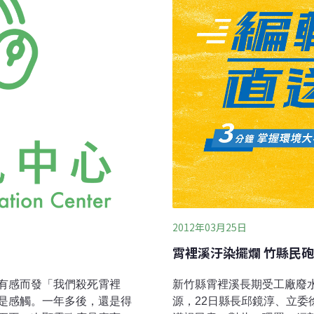
華映、友達不必送審，可續
照環境影響評估審查結論審
」字，猶如讓竹縣被「將」
延案，原核發的排放許可證
2012年03月25日
霄裡溪汙染擺爛 竹縣民
有感而發「我們殺死霄裡
新竹縣霄裡溪長期受工廠廢
是感觸。一年多後，還是得
源，22日縣長邱鏡淳、立