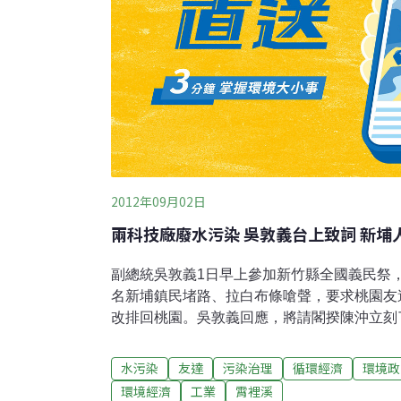
2012年09月02日
兩科技廠廢水污染 吳敦義台上致詞 新埔
副總統吳敦義1日早上參加新竹縣全國義民祭
名新埔鎮民堵路、拉白布條嗆聲，要求桃園友
改排回桃園。吳敦義回應，將請閣揆陳沖立刻
達、華映兩科技廠以鄰為壑，長期把廢水排到
新竹人，還不遵守中央的相關決議，迄今沒有
水污染
友達
污染治理
循環經濟
環境政
老街溪去；中央相關部會也長期對此沉默以對
環境經濟
工業
霄裡溪