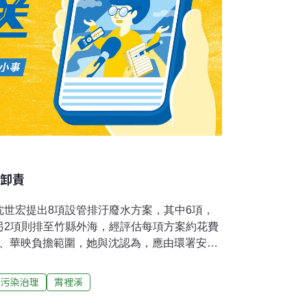
署卸責
沈世宏提出8項設管排汙廢水方案，其中6項，
另2項則排至竹縣外海，經評估每項方案約花費
友達、華映負擔範圍，她與沈認為，應由環署安排
面，另邀請2縣立委及華映友達代表到場，共同
環署應遵照環評第177號決議，將廢水改排桃
污染治理
霄裡溪
霄裡溪水源使用主體解套，竹縣多次赴監察