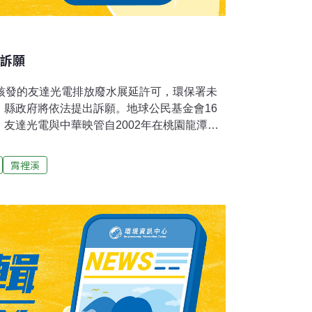
提訴願
府核發的友達光電排放廢水展延許可，環保署未
，縣政府將依法提出訴願。地球公民基金會16
友達光電與中華映管自2002年在桃園龍潭設
裡溪，戕害下游新竹縣新埔鎮3萬民眾飲用水及
08年行政院環境保護署環評決議兩廠應改排廢
霄裡溪
水質保護處副處長沈一夫會中回應，友達有根
到桃園縣政府，友達在這一部分沒有違法，但
行政處分，15日環保署已經撤銷該行政處分，
日期為101年3月30日，應有補救措施。若3
政府仍不作為，不排除由環保署代行核發執照。
已經提出環評差異分析，且提出經濟部所出具
環評審查，就撤銷許可。既然霄裡溪新竹段的