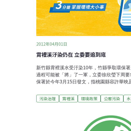
2012年04月01日
霄裡溪汙染仍在 立委要追到底
新竹縣霄裡溪水受汙染10年，竹縣爭取環保
過程可能被「將」了一軍，立委徐欣瑩下周要
保署於今年3月15日發文，指桃園縣容許華映
溪「是違法的行政處分」，還訂出展延失效日期
竹縣民都關切：「華映、友達展延續排還有效
污染治理
霄裡溪
環境政策
公害污染
水
委徐欣瑩都表示，3月28日接獲自來水公司公
溪匯流的臨時取水口並未成為永久取水口，變
縣政府將提訴願，要求經濟部撤銷「變更取水
源」的公文。徐欣瑩說，連日追查發現，經濟
不再為飲用水水源，有「將來」不做水源，也