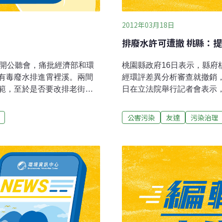
2012年03月18日
排廢水許可遭撤 桃縣：
召開公聽會，痛批經濟部和環
桃園縣政府16日表示，縣
有毒廢水排進霄裡溪。兩間
經環評差異分析審查就撤銷
範，至於是否要改排老街
日在立法院舉行記者會表示，
來在龍潭廠投注大量心力進
廠後，持續排放廢水污染霄
要求，而且還自發性委託政
污染沿岸上千公頃農田。20
公害污染
友達
污染治理
，放流水在排放出廠前，都
水，但至今未執行。環保署
流水質絕對安全無虞。友達
據環評決議遞送相關申請書
放許可，不過後來因台灣自來
桃園縣政府做出違法展延的
及華映才依環評承諾提出改
並告知桃園縣政府，展延失效
前已經通過環評審查。
月30日期限截止，但桃縣
桃園縣政府聲明，友達公司
新事證，環保署不應在未經
水質，無