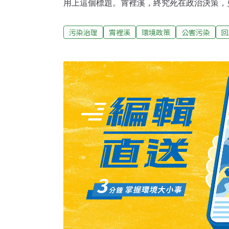
用上這個標題。霄裡溪，終究死在政治決策，
弟的醜陋現實。2008年第一次認識霄裡溪，
穗，迄今還是我心底最美的風景之一。這條貫
污染治理
霄裡溪
環境政策
公害污染
回
川，是台灣罕見的甲級水體。不但供應夾河兩
民重要的飲用水來源。但原本甘美的溪水，在2
議。元凶是坐落龍潭的兩家面板廠：友達、華
者，把廢水排入下游的優良溪水、灌溉農田）這
時，選擇了位於山坡的區位；環保署，在環評
錯誤資料、相信了兩家公司將來要排放廢水的
水口，作成了 「未來若有取水口須改排」的
有特殊重金屬的廢水排