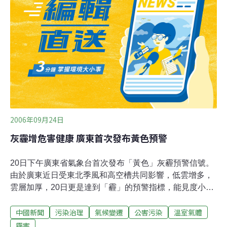
引發霾害，東協日前已經透過協商會議，要求各國合作解
決印尼霾害問題。
2006年09月24日
灰霾增危害健康 廣東首次發布黃色預警
20日下午廣東省氣象台首次發布「黃色」灰霾預警信號。
由於廣東近日受東北季風和高空槽共同影響，低雲增多，
雲層加厚，20日更是達到「霾」的預警指標，能見度小於
5公里，廣州大部和珠三角地區都出現了灰霾，空氣質量
中國新聞
污染治理
氣候變遷
公害污染
溫室氣體
下降，因此，氣象台首發灰霾黃色預警信號。「霾」主要
由平均直徑只有0.31微米的細粒子大氣氣溶膠組成。自然
霾害