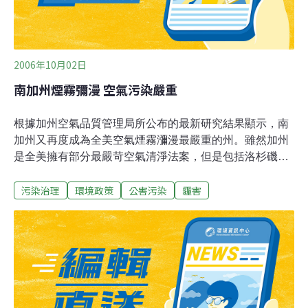
2006年10月02日
南加州煙霧彌漫 空氣污染嚴重
根據加州空氣品質管理局所公布的最新研究結果顯示，南
加州又再度成為全美空氣煙霧瀰漫最嚴重的州。雖然加州
是全美擁有部分最嚴苛空氣清淨法案，但是包括洛杉磯和
聖地牙哥2大城市在內的地區，空氣品質比北加州的聖約
污染治理
環境政策
公害污染
霾害
金河谷地和德州的休士頓還糟。在煙霧季節裡，南加州空
氣品質不佳的時間有86天，從今年5月1日起一直到10月1
日止，已是第3年蟬連空氣品質最差的紀錄。加州空氣品
質管理局表示，從整體來看，因個人因素造成空氣品質下
降的比例，在過去20年來已有大幅度減少。雖然許多車輛
都改採用污染較少的燃料油，但因許多重型載貨車、船和
火車仍使用汽油為燃料，使得空氣中煙霧含量一直無法下
降。