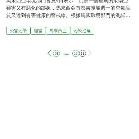
馬來西亞環境部門官員4日表示，沉寂一個星期的東南亞
霾害又有惡化的跡象，馬來西亞首都吉隆坡週一的空氣品
質又達到有害健康的警戒線。根據馬國環境部門的測試，
吉隆坡的空氣污染程度在3日高達101，到達有害健康的程
公害污染
霾害
馬來西亞
污染治理
度。值得一提的是，來自15個發展中國家（Ｇ15）的領袖
正在這裡召開發展中國家的領袖高峰會議。使東南亞經濟
損失嚴重的霾害在前一陣子本有消弭的跡象，東北季風使
該地區煙害有所消退。但是位於泰國的琳達颱風卻使季風
......
01
11
12
轉向，成為東南季風，重新將煙害帶回馬來西亞。包括印
尼，新加坡和馬來西亞在內的東南亞國家也決定要於12月
在新加坡開會，將討論地區性的行動計劃，以對抗可能再
度襲擊東南亞地區的霾害。這三個國家的代表可能在會中
討論合作偵測空氣品質，消防隊員的部署以對抗霾害的始
作俑者：火災。