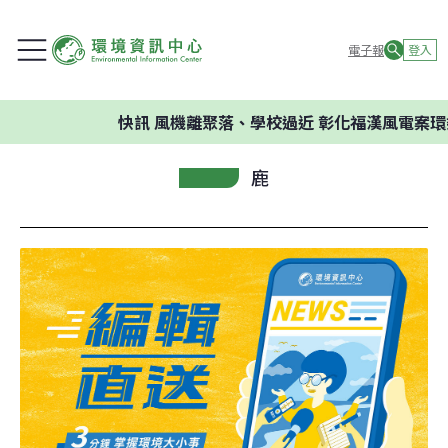
電子報
登入
快訊
風機離聚落、學校過近 彰化福漢風電案環委
鹿