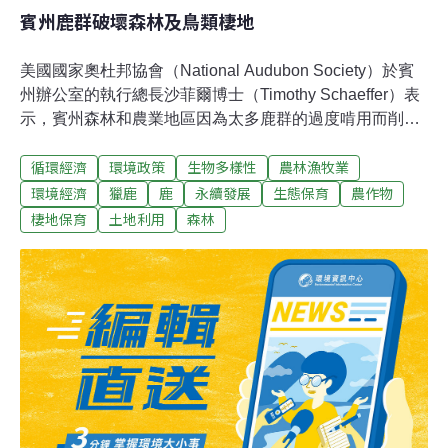
賓州鹿群破壞森林及鳥類棲地
美國國家奧杜邦協會（National Audubon Society）於賓
州辦公室的執行總長沙菲爾博士（Timothy Schaeffer）表
示，賓州森林和農業地區因為太多鹿群的過度啃用而削減
鳥類和其他野生生物上千公畝的棲地。以上為沙菲爾博士
循環經濟
環境政策
生物多樣性
農林漁牧業
於賓州黎巴嫩郊區和農業議題聽證會中，參院農業暨農村
事務委員會（Senate Agriculture and Rural Affairs
環境經濟
獵鹿
鹿
永續發展
生態保育
農作物
Committee）面前進行的陳述。沙菲爾博士指稱賓州鹿是
棲地保育
土地利用
森林
在城市無限擴張之後，對鳥類棲地唯一最大的威脅。他表
示：「我們已有各種記錄，關於鹿對於森林生態系統的衝
擊、造成的森林和農作物損失，還有鹿與車衝撞造成的人
命和產物喪失，以及鹿身上的萊姆病蟲對於公眾健康的影
響。而這些數據顯示不樂觀的局面。」賓州保育和自然資
源部於2006年5月公佈的研究顯示，從他們抽取的4萬
1650個森林樣區當中，少於25%具有理想的森林更新
（fore