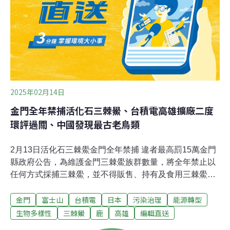
2025年02月14日
金門全年禁捕活化石三棘鱟、台積電高雄擴廠二度
環評過關、中國發現最古老鳥類
2月13日活化石三棘鱟金門全年禁捕 違者最高罰15萬金門
縣政府公告，為維護金門三棘鱟族群數量，將全年禁止以
任何方式採捕三棘鱟，並不得販售、持有及食用三棘鱟，
違者最高可罰新台幣15萬元。鱟已有上億年生存歷史，因
金門
富士山
台積電
日本
污染治理
能源轉型
此有「活化石」之稱，而為維護金門三棘鱟族群數量，金
門縣政府公告「金門縣三棘鱟禁捕措施相關事宜」將自今
生物多樣性
三棘鱟
鹿
高雄
編輯直送
（2025）年3月17日起施行。（中央社報導）台南元宵鹽