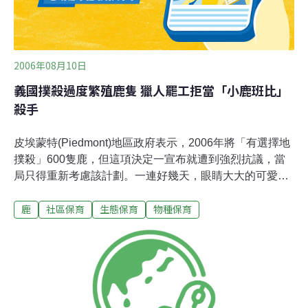
2006年08月10日
義國撲殺過度繁殖鹿隻 獵人罷工拒當「小鹿班比」
殺手
皮埃蒙特(Piedmont)地區政府表示，2006年將「有選擇地
撲殺」600隻鹿，但這項決定一宣布就遭到強烈抗議，當
局只得重新考慮該計劃。一連好幾天，眼睛大大的可愛小
鹿的照片幾乎每天都登上報紙，讓人想起迪士尼經典卡通
鹿
社區保育
生態保育
物種保育
電影《小鹿班比》(Bambi)。在片中，獵人殺死小鹿班比的
媽媽，使牠成了孤兒。義大利獵人們8日表示，他們已經
受夠了，他們將在8月24日，也就是預定展開撲殺行動的
那天發動罷工，抗議這項對他們「不公平和惡意」的行
動。地區當局稱，義大利北部鹿群過度繁殖，威脅農作物
的生長，並因為牠們經常在公路上遊蕩而引發交通事故，
危害到公眾安全。南部的卡拉布里亞(Calabria)地區介入此