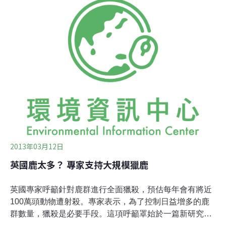
水蜂炮激情過後 清除29.5噸炮屑垃圾台南元宵夜鹽水蜂炮
激情過後，市府13日清晨啟動清理作業，調派大批清潔人
員及各式機具冒雨進駐，直到中午才完成清除29.5公噸炮
屑及垃圾，恢復市容。此外，安南區鹿耳門聖母廟2月8日
高空煙火也吸引大量人潮，隔天清晨6時投入115名人員及
11輛機具進場善後，共清出21公噸炮屑及垃圾。（中央社
報導）
2013年03月12日
英國鹿太多？ 專家支持大規模獵鹿
英國專家呼籲針對鹿群進行全面獵殺，預估每年會有將近
100萬頭動物遭射殺。專家表示，為了控制日益增多的鹿
群數量，獵殺是必要手段。這項呼籲罩始於一篇新研究報
告指出，要殺掉約50%~60%的鹿才能將牠們的數量控制