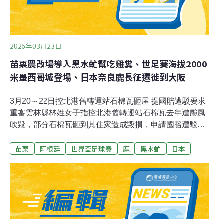
2026年03月23日
苗栗農改場導入黑水虻幫吃雞糞、世足賽海拔2000
米墨西哥城登場、日本奈良鹿長征遷徙到大阪
3月20～22日控北港舊轉運站石棉瓦砸屋 提國賠遭駁要求
重審雲林縣林姓女子指控北港舊轉運站石棉瓦去年遭颱風
吹毀，部分石棉瓦砸到其住家造成毀損，申請國賠遭駁
回；林女今天要求重啟審理，並說日前拆除作業未灑水防
苗栗
阿根廷
世界盃足球賽
鹿
黑水虻
日本
治揚塵，有失職之責。北港舊轉運站財產歸雲林縣政府，
雲林縣交通工務局長汪令堯提供文字稿回應，依國家賠償
法審查須具備公共設施管理疏失、非天然災害且相當因果
關係等法定要件，但當事人未有報案紀錄。此外，監