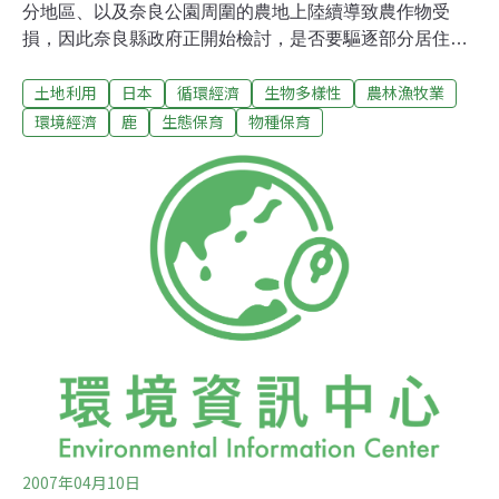
分地區、以及奈良公園周圍的農地上陸續導致農作物受
損，因此奈良縣政府正開始檢討，是否要驅逐部分居住在
附近山邊的鹿群。雖然相關單位想好好保護這群鹿，但是
土地利用
日本
循環經濟
生物多樣性
農林漁牧業
由於農作物的災情不斷，奈良縣政府等相關單位正集結專
家設立專責組織，爭取文化廳的許可，進行鹿群的管理。
環境經濟
鹿
生態保育
物種保育
觀光特色之一的「奈良鹿」，為野生動物，奈良公園內約
有1000頭鹿棲息此地。而天然紀念物的棲息區域也被認定
為「奈良市範圍」。出了公園後，距離此地最近的山區
等，也住了許多的鹿群，從縣政府的調查數字顯示，「住
在山區的鹿比住在公園內的數量還多」。奈良縣政府於
2008年12月，在奈良市和供奉鹿為神的春日大社內，與保
護活動為宗旨的財團法人「奈良鹿愛護協會」，再加上專
家學者們，設置了「鹿的檢討會」， 進行鹿隻數量管理、
農業・人身安全對策等的協議。另外，奈良縣政府在第13
年度中的檢討會和其它幾位專家學者的委員會議
2007年04月10日