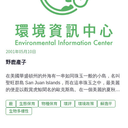
事，表示願意收養皮埃蒙特地區不想要的那些鹿，不過得
有人把這些鹿從1,000多公里外送到南部。環境部長、綠黨
領袖史坎尼歐(Alfonso Pecoraro Scanio)表示支持這項提
議。但部分專家警告稱，這個遷移過
2001年05月10日
野鹿產子
在美國華盛頓州的外海有一串如同珠玉一般的小島，名叫
聖旺群島 San Juan Islands，而在這串珠玉之中，最美麗
的便是以觀賞虎鯨聞名的歐克斯島。在一個美麗的夏秋交
際午後，我們一行人來到了島上風景最怡人的蘿沙麗兒渡
鹿
生態保育
物種保育
環評
環境政策
蘇逸平
假旅館。 在這座旅館投宿，最美妙之處便是每個房間都建
在半山腰上，推開窗門就可以看見時時有鯨群出沒的太平
生物多樣性
海，而每一個房間的陽臺外便是蒼翠的樹林，常常會有不
怕生的黑尾鹿、浣熊前來輕叩你的房門，這些可愛的不速