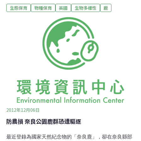
生態保育
物種保育
英國
生物多樣性
鹿
在合理的數量內。而比起過去所建議20%~30%的獵殺
率，這可以說是相當大規模的屠殺。有一說法指稱鹿群對
林地有相當災難性的影響、破壞農作物、在公路上造成意
外並威脅到市區的公共安全。東英格利亞大學教授Dr.
Paul Dolman表示，由經過訓練並持有執照的專業獵人來
進行獵殺，是最能有效控制鹿群數量的方法。雖然鹿群的
活動範圍僅限於貴族的私人土地上，但事實上直到在維多
利亞女王時代重新引入鹿群之前，英格蘭本土的野生鹿群
早已消失1000年了。現今鹿群的數量已經超過冰河時期時
的數量了，目前預估鹿群的數量約有150萬頭，但沒有人
知道確切的數量。每年因為在馬路上和鹿相撞引發的交通
事故，造成1萬4000多
2012年12月06日
防農損 奈良公園鹿群恐遭驅逐
最近登錄為國家天然紀念物的「奈良鹿」，卻在奈良縣部