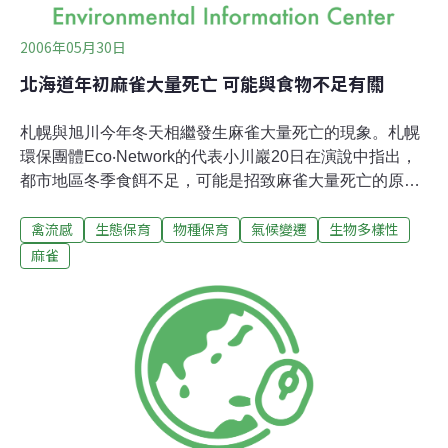
我們只是
2006年05月30日
北海道年初麻雀大量死亡 可能與食物不足有關
札幌與旭川今年冬天相繼發生麻雀大量死亡的現象。札幌
環保團體Eco‧Network的代表小川巖20日在演說中指出，
都市地區冬季食餌不足，可能是招致麻雀大量死亡的原
因。 據《北海道新聞》報導，這場講座是由北海道獸醫師
禽流感
生態保育
物種保育
氣候變遷
生物多樣性
公會主辦。分析該團體進行的問卷調查，在回答「會餵食
麻雀」的25人中，有14人今年冬天餵食「停止」、「減
麻雀
量」餵食。根據這樣的結果，進而推測「由於戒備禽流
感，停止餵食給麻雀的人增加，才造成食餌不足的可能」
此外，札幌氣象台的川野浩預報員，針對今年冬天的氣象
狀況報告指出，低溫或大雪與麻雀大量死亡並沒有關聯
性。