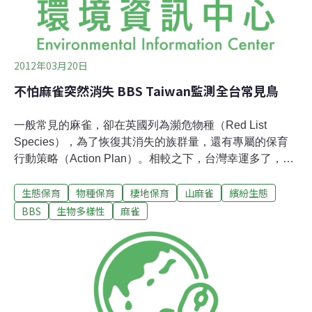
2012年03月20日
不怕麻雀突然消失 BBS Taiwan監測全台常見鳥
一般常見的麻雀，卻在英國列為瀕危物種（Red List
Species），為了恢復其消失的族群量，還有專屬的保育
行動策略（Action Plan）。相較之下，台灣幸運多了，根
據BBS Taiwan（繁殖鳥類大調查）3年來的監測，麻雀族
生態保育
物種保育
棲地保育
山麻雀
繽紛生態
群數數量上仍稱王，屬於第5常見的鳥類，只要持續監測
應可避免英國麻雀驟減的遺憾。棲地與食源不足 麻雀隨
BBS
生物多樣性
麻雀
之消失以英國的經驗，以前放眼可見的麻雀，現在必須走
上好幾公里才會看到1隻。短短10-20年間，麻雀的族群數
減少90%。這個事實太令人震驚，這也是為什麼需要麻雀
日的理由。特生中心棲地生態組組長林瑞興說，「原本我
們習以為常的鳥類或生物，逐漸或突然地消失於環境之
中，透過與人們關係密切的麻雀，提醒我們關注一些常見