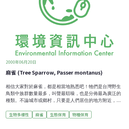
2000年06月20日
麻雀 (Tree Sparrow, Passer montanus)
相信大家對於麻雀，都是相當地熟悉吧！牠們是台灣野生
鳥類中族群數量最多，叫聲最聒噪，也是分佈最為廣泛的
種類。不論城市或鄉村，只要是人們居住的地方附近，我
們都可以輕易地看到活潑的麻雀們，嘰嘰喳喳、蹦蹦跳跳
生物多樣性
麻雀
生態保育
物種保育
的，彷彿是街頭表演的流浪藝人一般，拼命想要吸引過往
行人們的注意。麻雀們不但平時活動喜歡親近人類，連成
家立業都不忘要依附在人們的房子。猶記得小時候，屋簷