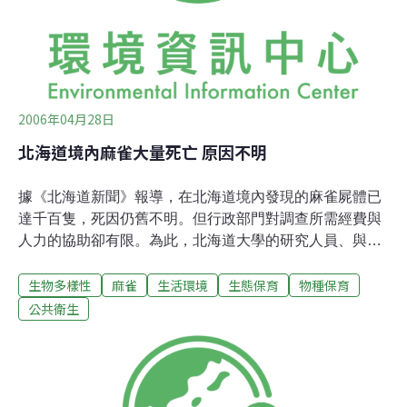
2006年04月28日
北海道境內麻雀大量死亡 原因不明
據《北海道新聞》報導，在北海道境內發現的麻雀屍體已
達千百隻，死因仍舊不明。但行政部門對調查所需經費與
人力的協助卻有限。為此，北海道大學的研究人員、與札
幌、小樽一帶的野鳥研究專家和獸醫師共16人，建立了
生物多樣性
麻雀
生活環境
生態保育
物種保育
「北海道麻雀網絡」。主要工作有：死因診斷、發生大量
死亡之地點的資料蒐集、掌握野外地區麻雀與野鳥的數目
公共衛生
變化。並且提供一般民眾因應對策與最新資訊。網絡發起
人黑澤令子小姐表示：「當野生動物的個體群發生遽變的
情形，歐美國家已經有各種官方的調查系統，而日本卻沒
有。」