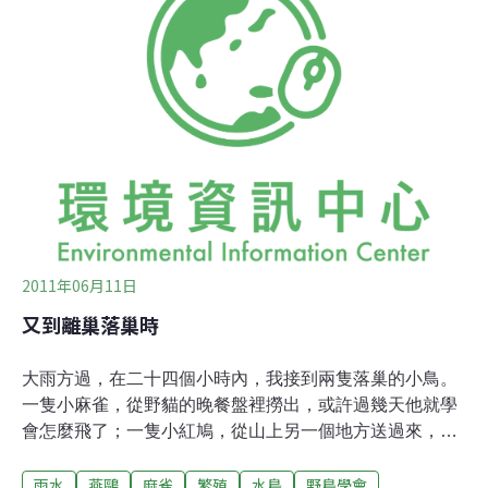
些我們認為自然而然存在的常見鳥種，如果不及時開始保
育工作，今日常見的物種就是明日受威脅的物種。每年這
一天，發起團體鼓勵人們以創意性的宣傳和活動，關心在
我們周邊的麻雀，保育要及時。很難想像，過去在1平方
公里範圍，動不動就有數千隻麻雀，有些國家，近年來卻
已減少到不到100隻。監測數據最完整的英國鳥類信託
（British Trust for Orni
2011年06月11日
又到離巢落巢時
大雨方過，在二十四個小時內，我接到兩隻落巢的小鳥。
一隻小麻雀，從野貓的晚餐盤裡撈出，或許過幾天他就學
會怎麼飛了；一隻小紅鳩，從山上另一個地方送過來，瘦
得不像是幼鳥該有的樣子，我到時早已屍僵，逃不過這
雨水
燕鷗
麻雀
繁殖
水鳥
野鳥學會
劫。這段時間該是離巢落巢時，是離巢或者落巢，其實很