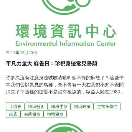
的、生活在我們周遭的鳥兒與生物。」推論英國麻雀的減
少和棲地以及食物的匱乏相關。台大生態學與演化生物學
研究所研究助理柯智仁表示，農耕型態的變化（集約化與
播種時間改
2012年03月20日
平凡力量大 麻雀日：珍視身邊常見鳥類
你多久沒有注意身邊吱吱喳喳叫個不停的麻雀了？這些平
常我們習以為見的鳥種，會不會有一天在我們不知不覺間
消失了？這樣的擔憂不是沒有根據的，歐亞大陸在1980年
代都遭遇麻雀族群數驟減的遺憾。有感於此，2010年印度
山麻雀
環境監測
繽紛生態
環境政策
生物多樣性
環保團體自然永續協會（Natural Forever Society）發起一
項跨洲際的保育行動，將每年的3月20日訂為麻雀日，為
麻雀
生態保育
物種保育
那些平時可見「平凡而美麗」的麻雀及物種請命。自然永
續協會倡辦人迪拉瓦（Mohammed E. Dilawar）表示，那