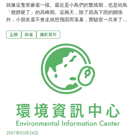
就像這隻笨麻雀一樣。最近是小鳥們的繁殖期，也是幼鳥
「翅膀硬了」的高峰期。這兩天，除了因為下雨的關係
外，小朋友還不會走就想飛因而落巢，實驗室一共來了2
隻麻雀跟1隻斑鳩。其實當發現有小鳥在地上啾啾啾時，
企鵝
麻雀
攝影賞析
大可不用理牠，除非是在人潮洶湧或車水馬龍的路上，有
生命危險，不然親鳥其實可以處理的。親鳥會利用小朋友
貪吃（其實是還需要餵食），把小朋友引誘到安全的地方
藏起來。像小麻雀2隻，在下午就己經被家長領回了；至
於小斑鳩，大概就要養到他會飛吧？家長來了。家長：
「死孩子，不會走就想飛，被捉去關了喔！」 小麻雀：
「啾～～」 家長：「好啦，餓了喔，這拿去吃先」 小麻雀
（振翅）：「啾啾～～」
2007年03月24日