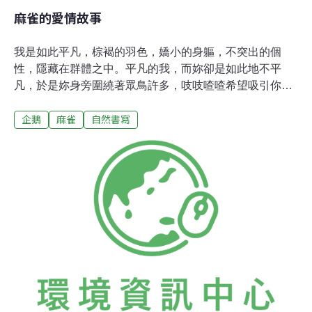
麻雀的愛情故事
我是如此平凡，棕褐的羽色，嬌小的身軀，不突出的個
性，隱藏在群體之中。平凡的我，而妳卻是如此地不平
凡，於是妳身旁圍繞著眾鳥許多，吱吱喳喳希望吸引你的
注意，妳卻只是往樹叢裡飛去，這一切我都看在眼裡。我
企鵝
麻雀
自然書寫
喜歡淡淡地跟隨在隊伍之末，雖然時常脫隊獨處，但畢竟
血液裡流著是群體行動的因子，於是我選擇了在隊伍之
末，看著大家。當我們一起到收割後的稻田裡尋找農夫遺
落的穀子時，我往往還是最後一個，或者在最外圍的那
個。久了，於是我養成了觀察的習慣，對習於多話的麻雀
而言，我似乎太沉靜了點，而當碰到妳之後，我顯得更加
靜默。他們說，妳擁有一身美麗的羽色，特別是那恰到好
處的斑點，配上美麗的喙，簡直像是公主一般；她們看著
圍繞妳打轉的雄鳥群，吃味地說，你的確擁有美麗的羽色
以及完美的喙，但是又如何，還不是只是一隻麻雀而己。
我們原本都只是麻雀而己，她們也是，他們亦然。似乎也
只有我們麻雀自己才分得出他們與她們，對於人類而言，