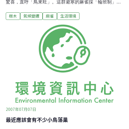
驚喜，直呼「鳥來旺」。這群避寒的麻雀採「輪班制」，
一次約百隻麻雀停在牆上，停留約20分鐘後，飛到附近農
樹木
氣候變遷
麻雀
生活環境
田覓食，換另一批百隻麻雀避寒，十分有趣。李姓屋主
說，平日也有麻雀駐足，但這是第一次有那麼多麻雀來避
寒，雖嘰嘰喳喳吵得很，但家人都視為好兆頭。雲林野鳥
學會前會長陳清圳說，麻雀通常巢居樹木，連日來氣溫下
降，樹木避寒功能有限，建築物的背風牆對牠們來說像
「暖屋」，雖然鳥爪抓牆面很耗體力，但為避免失溫，
「寧可辛苦些，也不要被凍死」。這處民宅四周空曠，麻
雀無處避寒，因此出現百鳥攀牆避寒的畫面。
2007年07月07日
最近應該會有不少小鳥落巢