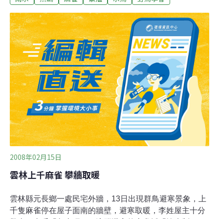
難選擇，或許就在那巢邊學著振翅時的腳一滑，原本該是
可以成功飛行的小傢伙，可能就淪為某貓某犬的小點心，
或者是輪下的亡魂，他爹娘花費個把月的努力也隨之變成
泡影。只是問題並不在會飛後就從此幸福快樂，第一年的
亞成鳥死亡率往往最高。從他們還沒變成蛋時開始談吧。
那時他爹猛力地追求他娘，不管什麼任性的要求，在那時
幾乎都是沒問題的。當我第一次看到書裡描述的阿得利企
鵝當真叨著石頭在求偶，好吧，人類不也都是拿著石頭在
求婚；當第一次親眼看到小燕鷗叨著小蝦跳著求偶舞，好
吧，這歸類成「儀式性行為」吧；當第一次看到大卷尾在
理院草坪炫耀著飛行，然後忽一轉身叨起一隻無辜的白
蝶，
2008年02月15日
雲林上千麻雀 攀牆取暖
雲林縣元長鄉一處民宅外牆，13日出現群鳥避寒景象，上
千隻麻雀停在屋子面南的牆壁，避寒取暖，李姓屋主十分