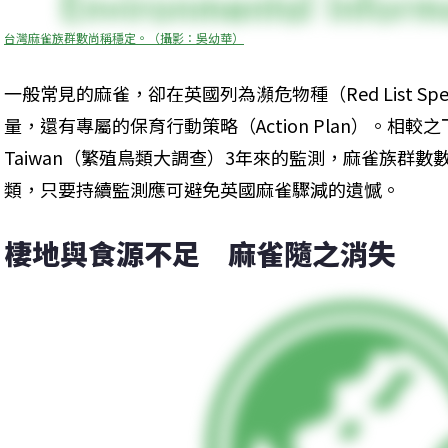
台灣麻雀族群數尚稱穩定。（攝影：吳幼華）
一般常見的麻雀，卻在英國列為瀕危物種（Red List Sp
量，還有專屬的保育行動策略（Action Plan）。相較
Taiwan（繁殖鳥類大調查）3年來的監測，麻雀族群
類，只要持續監測應可避免英國麻雀驟減的遺憾。
棲地與食源不足　麻雀隨之消失