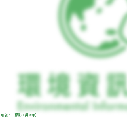
麻雀。（攝影：吳幼華）