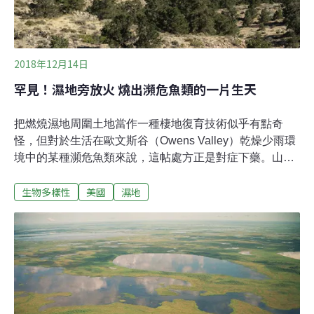
2018年12月14日
罕見！濕地旁放火 燒出瀕危魚類的一片生天
把燃燒濕地周圍土地當作一種棲地復育技術似乎有點奇
怪，但對於生活在歐文斯谷（Owens Valley）乾燥少雨環
境中的某種瀕危魚類來說，這帖處方正是對症下藥。山巒
俱樂部（Sierra Club）在美國環境媒體EcoWatch刊載了
生物多樣性
美國
濕地
一篇專文，探討這項罕見的物種復育和濕地經營管理措
施。歷經數年規劃，東部山脈土地信託組織（Eastern
Sierra Land Trust）、加州魚類及野生動物部門以及加州
森林及防火部門在2017年12月執行了一項以復育為目的的
焚燒計畫，嘗試為歐文斯谷中列入《瀕危物種法》
（Endangered Species Act）「受脅物種」的小點吻鱥
（Rhinichthys osculus robustus），創造永續棲地。「沙
漠中的魚」聽來像神話，但加州確實存在著數種沙漠魚