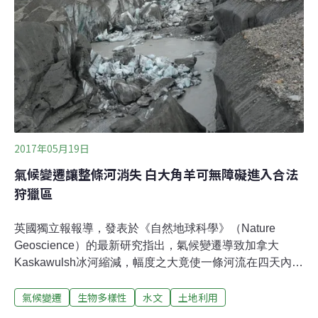
錫耶納和比薩也受到影響，而這些地區不但是大堡礁的核
心部分，更擁有高達60億美元的旅遊產值。而在之後，熱
帶氣旋「黛比」襲擊澳洲，以致聖靈群島附近部分礁體損
毀，以義大利來比喻，這就像是最南的西西里島也淪陷
了。我們唯一能做的兩件事：一、趁著大堡礁還稱得上是
世界奇景時，趕緊前往觀賞。二、加入為後代子孫搶救大
堡礁的遊客行列。大堡礁的
2017年05月19日
氣候變遷讓整條河消失 白大角羊可無障礙進入合法
狩獵區
英國獨立報報導，發表於《自然地球科學》（Nature
Geoscience）的最新研究指出，氣候變遷導致加拿大
Kaskawulsh冰河縮減，幅度之大竟使一條河流在四天內完
全消失。如此劇烈的改變雖非地質記錄上的第一次，但距
氣候變遷
生物多樣性
水文
土地利用
離上一次整條河川消失已有350年。河流消失也讓克魯恩
國家公園內的白大角羊，可以輕鬆跨越乾涸的斯林姆斯河