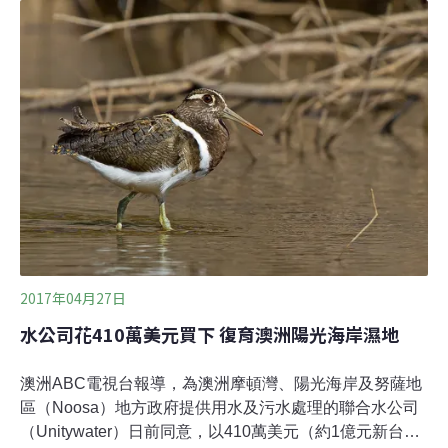
床，進入合法狩獵區。河川襲奪 地質學家首次紀錄去年春
天以前，Kaskawulsh冰河融化的雪水會流入斯林姆斯河，
往北進入白令海。但是冰河退縮範圍太大，融化雪水得以
流入Kaskawulsh河，最後進入南邊的阿拉斯加灣。研究者
指出，Kaskawulsh冰河過去100年間後退了約1英里。根
據河川巡守員的記錄，斯林姆斯河在四天內（2016年5月
26日至29日）快速變成一道細長的湖泊，並逐漸乾涸、消
失。
2017年04月27日
水公司花410萬美元買下 復育澳洲陽光海岸濕地
澳洲ABC電視台報導，為澳洲摩頓灣、陽光海岸及努薩地
區（Noosa）地方政府提供用水及污水處理的聯合水公司
（Unitywater）日前同意，以410萬美元（約1億元新台