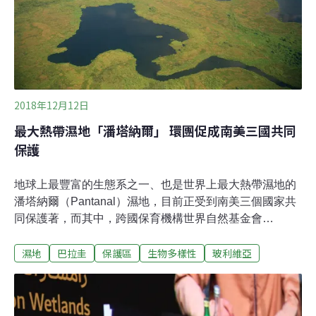
類。數千年前一段地質變遷期間，牠們趁著雨季來到新形
成的小水池、小溪流；隨著地景的變動，沙漠魚類已然成
為
2018年12月12日
最大熱帶濕地「潘塔納爾」 環團促成南美三國共同
保護
地球上最豐富的生態系之一、也是世界上最大熱帶濕地的
潘塔納爾（Pantanal）濕地，目前正受到南美三個國家共
同保護著，而其中，跨國保育機構世界自然基金會
（WWF）扮演重要的促成角色。潘塔納爾濕地面積約17
濕地
巴拉圭
保護區
生物多樣性
玻利維亞
萬平方公里，範圍跨越巴西、玻利維亞和巴拉圭三國邊
界。WWF在這三個國家均有分會，憑藉著專業知識，以及
在潘塔納爾濕地推動保育工作超過15年的經驗，協助三國
共同保護具國際重要性的潘塔納爾濕地免於威脅。2018年