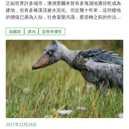
正如世界許多城市，澳洲墨爾本曾有多塊濕地遭排乾成為
建地，也有多條溪流被水泥化。但近幾十年來，這些棲地
的價值已廣為人知，社會凝聚共識，要逆轉之前的作法。
於是，數百座人工濕地就這樣被營造出來。保護這些人工
殺蟲劑
澳洲
生物多樣性
濕地以及其中所棲息的生物至關重要。然而，墨爾本大學
的一項研究卻顯示，過去五年間，一種有毒物質在濕地底
泥的含量暴增了四倍。更糟糕的是，此種名叫畢芬寧
（bifenthrin）的殺蟲劑正在殺死當地的水中生物。研究團
隊針對的並非水中的污染物，而是那些積聚在濕地底泥中
的污染物。研究方式是檢驗沉積物中有哪些化學物質，以
及對棲息在底泥裡面及附近的生物有多大的毒害。畢芬寧
造成持久危害令他們意外的是，畢芬寧是所有檢出污染物
質中對生態的破壞性最大的。畢芬寧是一種合成殺蟲劑，
存在於許多家用防蟲噴劑，廣告說它安全、持久，對付蟲
害便宜又有效。畢芬寧對於昆蟲、蜘蛛、蟎類及魚類是有
毒的，但一般認為它對人畜較無害。由於製造畢
2017年11月24日