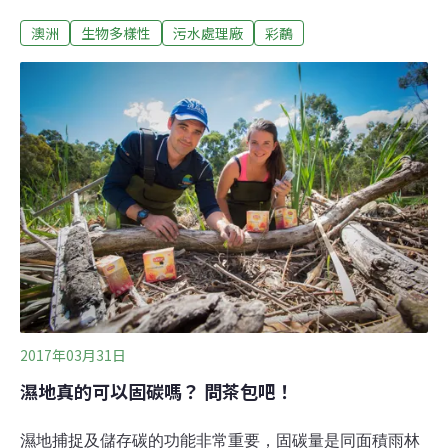
幣）收購楊迪納溪（Yandina Creek）的濕地。這片土地
澳洲
生物多樣性
污水處理廠
彩鷸
最早用於種植甘蔗，後來被賣給地產商，但在當地蔗糖產
業崩盤後便遭棄置，後來會成為人工濕地，是因為新的地
主沒有好好維謢水閘門，以致漲潮時馬奇河的河水會淹沒
這片土地。然而，此地在2015年底再度被租來種甘蔗。為
了甘蔗的生長，濕地中的水又遭排乾——儘管當地環保人
士抗議，表示這塊地已有稀有鳥類定居。鳥類多達150種
不乏瀕危物種澳洲鳥類聯盟陽光海岸分部的葛瑞格‧羅伯茲
（Greg Roberts）認為，聯合水公司買下甘蔗園並將其恢
復成濕地，對環境是一大福音。「2015前水還沒被被排乾
時，這裡是一大群瀕危和稀有鳥類的棲地，現在我們可以
期待牠們重新出現。」羅伯茲說，棲息在此的鳥類
2017年03月31日
濕地真的可以固碳嗎？ 問茶包吧！
濕地捕捉及儲存碳的功能非常重要，固碳量是同面積雨林