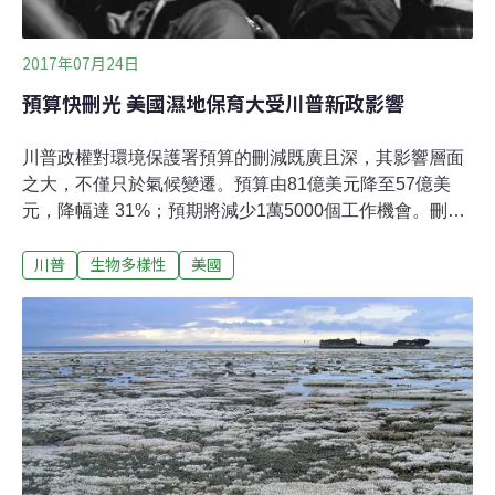
2017年07月24日
預算快刪光 美國濕地保育大受川普新政影響
川普政權對環境保護署預算的刪減既廣且深，其影響層面
之大，不僅只於氣候變遷。預算由81億美元降至57億美
元，降幅達 31%；預期將減少1萬5000個工作機會。刪減
幅度之大，連共和黨議員都希望能夠稍稍挽回，參議院內
川普
生物多樣性
美國
政與環境委員會的穆爾科夫斯基參議員來自阿拉斯加，她
提醒川普：「這只是第一仗，不必一開始就下重手。」根
據紐約時報的整理，川普政府刪減環保署預算可能對自來
水、汽車及燃料標準、輻射防護、化學物質管理等安全衛
生相關作業造成影響，更降低了超級基金預防減輕污染災
情的成效，甚至影響公權力的執行。對濕地的影響主要發
生在地理分區計畫與非點源污染[註一]防治補助計畫兩方
面。美國環保署對所有地區性的清理補助計畫一視同仁
——一律刪到沒剩幾塊錢。包括切薩皮克灣、墨西哥灣、