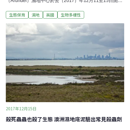
（Arundel）濕地中心於去（2017）年12月11至15日開放
彩券玩家入場優惠。凡購買全票的成年遊客，只要出示任
生態保育
濕地
英國
生物多樣性
何英國國家彩券銷售的彩券或刮刮樂，即可免費帶一位同
伴入場。遊客來到濕地中心可近距離觀察迷人的動物、認
識驚奇的棲地，並欣賞獨特的冬季野生奇觀。野鳥與濕地
信託（Wildfowl & Wetlands Trust，WWT）的漢娜克里佛
德（Hannah Clifford）說：「非常開心有這機會感謝所有
樂透迷，有他們的幫忙，我們才能夠維繫當地和全球濕地
的健康和多元性。」「很期待他們來參觀，希望他們會喜
歡這裡美麗的保留區和驚奇的野生動物。」「冬天參觀最
理想，大自然有壯闊的景象迎接大家，從嬌小的翠鳥到棲
息的澤鷂都有。」英國國家彩券的捐款對濕地中心的公益
工作有莫大的幫助
2017年12月15日
殺死蟲蟲也殺了生態 澳洲濕地底泥驗出常見殺蟲劑