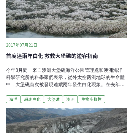
香普蘭湖、長島海灣、普吉特海灣、舊金山灣、南佛羅里
達，還有五大湖區。
2017年07月21日
首度連兩年白化 救救大堡礁的遊客指南
今年3月間，來自澳洲大堡礁海洋公園管理處和澳洲海洋
科學研究所的科學家們表示，從外太空觀測地球的生命體
中，大堡礁首次被發現連續兩年發生白化現象。在去年
2016年，狀況最糟的珊瑚礁體白化發生在該區最北、最少
海洋
珊瑚白化
大堡礁
澳洲
生物多樣性
有人造訪的1/3。由於大堡礁的形狀及面積大致上和義大利
領土相同，因此不妨想像為水鄉澤國的威尼斯、米蘭、多
洛米蒂山脈、杜林及所有義大利湖泊都遭到了破壞。在
2017年，白化的範圍擴及大堡礁中段的凱恩斯／湯斯維爾
（Cairns/Townsville），這時請想像連羅馬、佛羅倫斯、