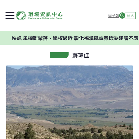
電子報
登入
訊
風機離聚落、學校過近 彰化福漢風電案環委建議不應開發
蘇瑋佳