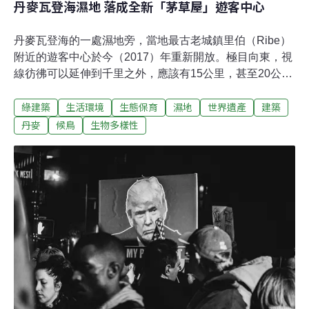
丹麥瓦登海濕地 落成全新「茅草屋」遊客中心
丹麥瓦登海的一處濕地旁，當地最古老城鎮里伯（Ribe）
附近的遊客中心於今（2017）年重新開放。極目向東，視
線彷彿可以延伸到千里之外，應該有15公里，甚至20公里
遠。向西的視野也是一整片平坦，只是這裡一整片都是沼
綠建築
生活環境
生態保育
濕地
世界遺產
建築
澤地，平坦沙地間穿插小溪蜿蜒注入下游幾公里外的北
海。丹麥境內幾乎沒有山丘地可言，日德蘭半島
丹麥
候鳥
生物多樣性
（Jutland）西南方更是丹麥平地的極致。瓦登海
（Wadden）是歐洲最長的連續濕地群，也是全世界之
最，其範圍由荷蘭北部穿越德國北海岸，往北經過埃斯比
約市（Esbjerg）來到丹麥西海岸。位於丹麥的部分——包
括一望無際的泥灘、隨潮汐漲退的蜿蜒溪流，以及一哩又
一哩的軟質沙灘——經2008年規劃成丹麥最大的國家公
園，後於2014年由聯合國教科文組織列為世界遺產。千年
傳統 全新感受這座丹麥最古老城鎮里伯（Ribe）旁的遊客
中心「Wadden Sea Centre（丹麥語：Vadehavscentr