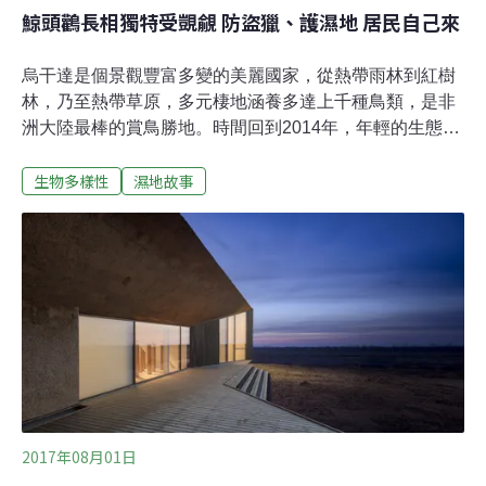
鯨頭鸛長相獨特受覬覦 防盜獵、護濕地 居民自己來
烏干達是個景觀豐富多變的美麗國家，從熱帶雨林到紅樹
林，乃至熱帶草原，多元棲地涵養多達上千種鳥類，是非
洲大陸最棒的賞鳥勝地。時間回到2014年，年輕的生態學
家亞伯特在烏干達旅行了三週，在多種不同的生態系中，
生物多樣性
濕地故事
看到大約450種鳥類，他的行程始於距離首都坎帕拉約一
個半小時車程的馬本巴沼澤。迷人的鯨頭鸛就住在淡水濕
地裡，牠們是非洲最熱門的鳥種之一，不管是賞鳥人士或
生態旅遊的遊客，都期待能親眼目睹。這種獨居鳥類的鞋
形鳥喙非常獨特，幾乎令人以為牠應該活在史前時代。鯨
頭鸛只分布在東非中部的熱帶地區，其中以烏干達最容易
找到牠們的身影。生態豐富引覬覦 居民自行來保衛馬本巴
沼澤是維多利亞湖周圍重要的鯨頭鸛觀賞點之一，這座位
於烏干達、坦尚尼亞及肯亞三國交界處的美麗大湖，在當
地民眾的齊心保護之下，成為極有價值的生態棲地。然
而，耀眼的資源也引來覬覦，例如販運鯨頭鸛的不法分
2017年08月01日
子。朱利斯是馬本巴鳥類嚮導與保育協會（Mab