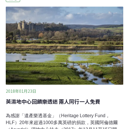
討論正在及即將發生的環境問題。拉姆薩公約（Ramsar
Convention）是一項政府間的國際條約，簽署於1971
年，條約中規範了有關濕地保護和資源永續利用的國家作
為與國際合作，公約目前共有 170 個締約方，登錄
了 2301 座濕地，總面積達2億2565萬 3238 公頃。本次締
約方大會會議主持人為阿拉伯聯合大公國氣候變化與環境
（UAE Ministry of Climate Change and Environment）部
長薩尼‧ 阿默德‧艾爾‧ 塞尤迪博士（Th
2018年01月23日
英濕地中心回饋樂透迷 兩人同行一人免費
為感謝「遺產樂透基金」（Heritage Lottery Fund，
HLF）20年來超過1000多萬英磅的捐款，英國阿倫德爾