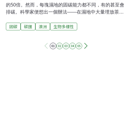
的50倍。然而，每塊濕地的固碳能力都不同，有的甚至會
排碳。科學家便想出一個辦法——在濕地中大量埋放茶
包，以監測碳吸存量。茶葉如果分解得快，代表土壤釋放
固碳
碳匯
澳洲
生物多樣性
了大量的碳；分解得慢，則代表土壤可以有效儲存碳。根
據英國衛報報導，這項計畫由澳洲科學家發起，由維多利
亞省迪肯大學 （Deakin University ）藍碳研究室的科學家
01
02
03
04
05
麥克里迪 （Peter Macreadie）擔任主持人，號召各國公
民科學家加入，以瞭解不同濕地捕捉及儲存二氧化碳的效
率。目前除了南極洲以外，國際上已有500多位科學家響
應。有些濕地的固碳能力會比其他濕地好，然而有些濕地
甚至會排放碳，這可不是什麼好事。麥克里迪說明，團隊
需要找出最佳的固碳濕地，以便決定如何分配保育資源。
這一向是科學家的大難題。世界上有成千上萬的濕地，若
要以同一基準來比較碳吸存量，光是安裝監測設備就得花
上數千美金