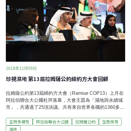
3月22日的第八屆世界水論壇高層會議中，三國簽署了一
項保護潘塔納爾的共同宣言，同意共同努力，在保護原住
民權益的同時，推行減少污染、加強水域治理、緩和氣候
變遷的相關政策，並擴展對潘塔納爾濕地的研究。相較於
知名的亞馬遜流域，潘塔納爾濕地能夠如此沒沒無聞真是
個奇蹟，畢竟它占地甚廣，且有超過 4700 種動植物生存
其間。數百萬人居住在潘塔納爾濕地下游，仰賴它豐富的
自然資源為生，並享受它帶來的自然
2018年11月09日
珍視濕地 第13屆拉姆薩公約締約方大會回顧
拉姆薩公約第13屆締約方大會（Ramsar COP13）上月在
阿拉伯聯合大公國杜拜落幕，大會主題為「濕地與永續城
市」，共通過了25項決議。共有來自世界各國的1360多位
代表出席這場為期九天（10月22至29日）的國際會議，也
生物多樣性
阿拉伯聯合大公國
拉姆薩公約
生態保育
有非國際政府組織及其他非政府組織以觀察員身分與會，
大家共同審視公約的實施進程及濕地管理的最佳做法，並
濕地