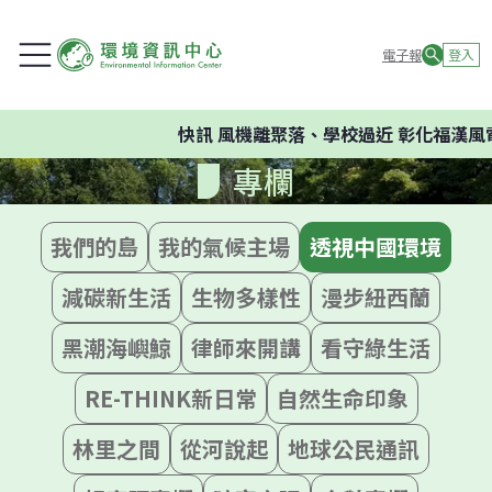
電子報
登入
快訊
風機離聚落、學校過近 彰化福漢風
專欄
我們的島
我的氣候主場
透視中國環境
減碳新生活
生物多樣性
漫步紐西蘭
黑潮海嶼鯨
律師來開講
看守綠生活
RE-THINK新日常
自然生命印象
林里之間
從河說起
地球公民通訊