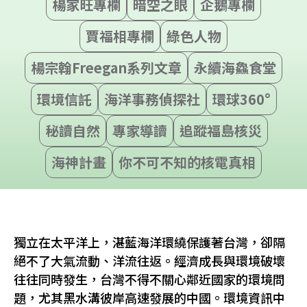
楊家旺專欄
暗空之眼
企鵝專欄
賈福相專欄
綠色人物
楊宗翰Freegan系列文章
永續海鱻食堂
環境信託
海洋事務偵探社
環球360°
秘讀自然
專家導讀
追蹤福島核災
海神計畫
你不可不知的核電真相
獨立在太平洋上，湛藍海洋環繞保護著台灣，卻隔
絕不了大氣流動、洋流往返。經濟成長與環境破壞
往往同時發生，台灣不得不關心鄰近國家的環境問
題，尤其黑水溝彼岸高速發展的中國。環境資訊中