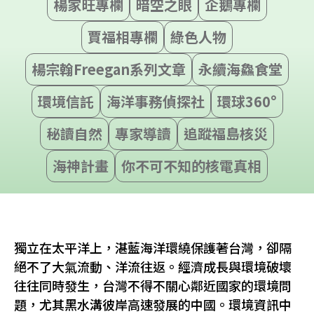
楊家旺專欄
暗空之眼
企鵝專欄
賈福相專欄
綠色人物
楊宗翰Freegan系列文章
永續海鱻食堂
環境信託
海洋事務偵探社
環球360°
秘讀自然
專家導讀
追蹤福島核災
海神計畫
你不可不知的核電真相
獨立在太平洋上，湛藍海洋環繞保護著台灣，卻隔
絕不了大氣流動、洋流往返。經濟成長與環境破壞
往往同時發生，台灣不得不關心鄰近國家的環境問
題，尤其黑水溝彼岸高速發展的中國。環境資訊中