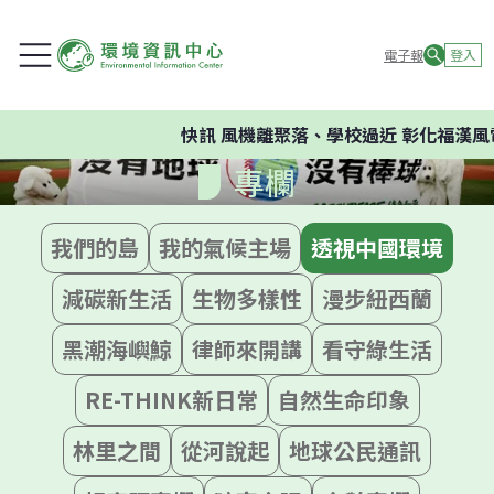
電子報
登入
快訊
風機離聚落、學校過近 彰化福漢風
專欄
我們的島
我的氣候主場
透視中國環境
減碳新生活
生物多樣性
漫步紐西蘭
黑潮海嶼鯨
律師來開講
看守綠生活
RE-THINK新日常
自然生命印象
林里之間
從河說起
地球公民通訊